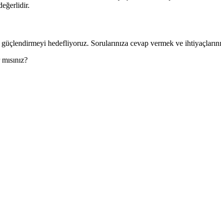
eğerlidir.
nı güçlendirmeyi hedefliyoruz. Sorularınıza cevap vermek ve ihtiyaçlar
r mısınız?