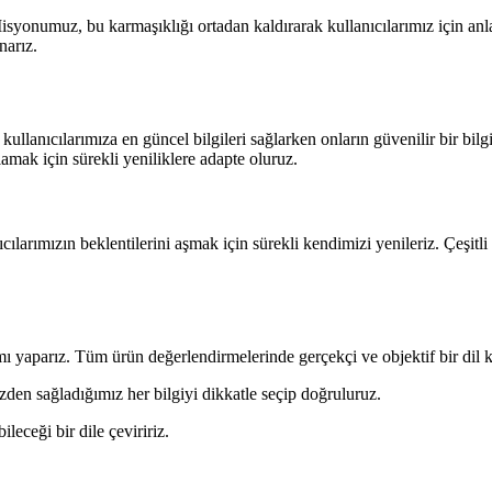
Misyonumuz, bu karmaşıklığı ortadan kaldırarak kullanıcılarımız için anlaş
narız.
llanıcılarımıza en güncel bilgileri sağlarken onların güvenilir bir bilg
lamak için sürekli yeniliklere adapte oluruz.
ıcılarımızın beklentilerini aşmak için sürekli kendimizi yenileriz. Çeşit
mı yaparız. Tüm ürün değerlendirmelerinde gerçekçi ve objektif bir dil k
den sağladığımız her bilgiyi dikkatle seçip doğruluruz.
eceği bir dile çeviririz.