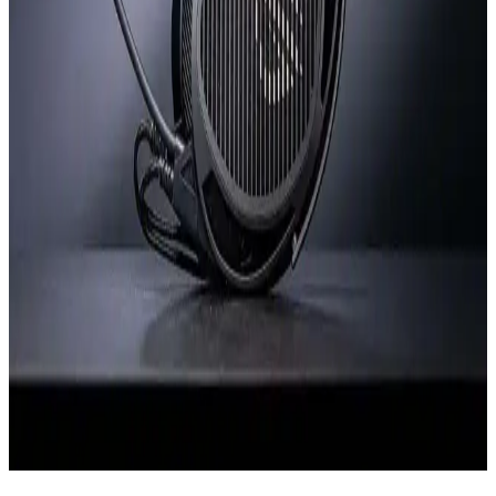
Gürültü Engellemede İyileştirmeler
Apple AirPods Max 2, H2 çip ve USB-C desteği gibi teknik
yeniliklerle geliyor. Tasarımda büyük değişiklik yok, suya
dayanıklılık eksikliği ve ağırlık eleştiriliyor. Kullanıcı beklentileri
karışık.
Radar Kulaklık: 4 Yıllık Gelişimle Yenilikçi Tasarım
ve Doğal Ses Deneyimi
Radar kulaklık, 4 yıl süren modifikasyonla ortaya çıkan özgün bir
tasarım. Paslanmaz çelik başlık, PA12 naylon kulak kupaları ve 40
mm titanyum sürücüsüyle pürüzsüz, doğal ses deneyimi sağlar.
ROG Kithara x Hifiman Kulaklık İncelemesi:
Planar Manyetik Performans ve Yapı Kalitesi
ROG Kithara x Hifiman, planar manyetik sürücülerle oyun ve
müzikte dengeli ses performansı ve üstün yapı kalitesi sunar. Yön
tayini ve konforu ile dikkat çeker, mikrofon kalitesi ise kullanıcı
görüşlerine göre değişir.