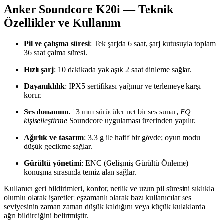
Anker Soundcore K20i — Teknik
Özellikler ve Kullanım
Pil ve çalışma süresi
: Tek şarjda 6 saat, şarj kutusuyla toplam
36 saat çalma süresi.
Hızlı şarj
: 10 dakikada yaklaşık 2 saat dinleme sağlar.
Dayanıklılık
: IPX5 sertifikası yağmur ve terlemeye karşı
korur.
Ses donanımı
: 13 mm sürücüler net bir ses sunar;
EQ
kişiselleştirme
Soundcore uygulaması üzerinden yapılır.
Ağırlık ve tasarım
: 3.3 g ile hafif bir gövde; oyun modu
düşük gecikme sağlar.
Gürültü yönetimi
: ENC (Gelişmiş Gürültü Önleme)
konuşma sırasında temiz alan sağlar.
Kullanıcı geri bildirimleri, konfor, netlik ve uzun pil süresini sıklıkla
olumlu olarak işaretler; eşzamanlı olarak bazı kullanıcılar ses
seviyesinin zaman zaman düşük kaldığını veya küçük kulaklarda
ağrı bildirdiğini belirtmiştir.