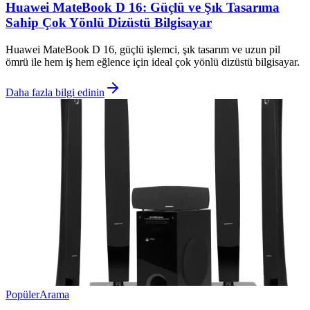
Huawei MateBook D 16: Güçlü ve Şık Tasarıma
Sahip Çok Yönlü Dizüstü Bilgisayar
Huawei MateBook D 16, güçlü işlemci, şık tasarım ve uzun pil
ömrü ile hem iş hem eğlence için ideal çok yönlü dizüstü bilgisayar.
Daha fazla bilgi edinin
Popüler
Arama