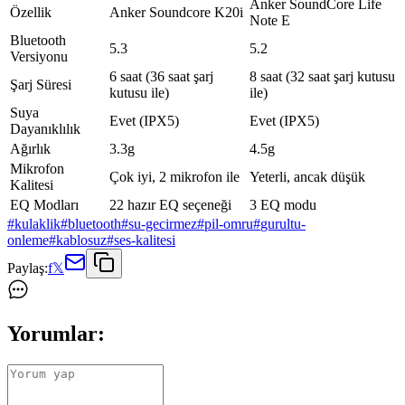
Anker SoundCore Life
Özellik
Anker Soundcore K20i
Note E
Bluetooth
5.3
5.2
Versiyonu
6 saat (36 saat şarj
8 saat (32 saat şarj kutusu
Şarj Süresi
kutusu ile)
ile)
Suya
Evet (IPX5)
Evet (IPX5)
Dayanıklılık
Ağırlık
3.3g
4.5g
Mikrofon
Çok iyi, 2 mikrofon ile
Yeterli, ancak düşük
Kalitesi
EQ Modları
22 hazır EQ seçeneği
3 EQ modu
#
kulaklik
#
bluetooth
#
su-gecirmez
#
pil-omru
#
gurultu-
onleme
#
kablosuz
#
ses-kalitesi
Paylaş:
f
𝕏
Yorumlar: