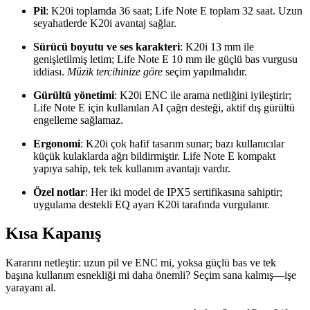
Pil
: K20i toplamda 36 saat; Life Note E toplam 32 saat. Uzun
seyahatlerde K20i avantaj sağlar.
Sürücü boyutu ve ses karakteri
: K20i 13 mm ile
genişletilmiş letim; Life Note E 10 mm ile güçlü bas vurgusu
iddiası.
Müzik tercihinize göre
seçim yapılmalıdır.
Gürültü yönetimi
: K20i ENC ile arama netliğini iyileştirir;
Life Note E için kullanılan AI çağrı desteği, aktif dış gürültü
engelleme sağlamaz.
Ergonomi
: K20i çok hafif tasarım sunar; bazı kullanıcılar
küçük kulaklarda ağrı bildirmiştir. Life Note E kompakt
yapıya sahip, tek tek kullanım avantajı vardır.
Özel notlar
: Her iki model de IPX5 sertifikasına sahiptir;
uygulama destekli EQ ayarı K20i tarafında vurgulanır.
Kısa Kapanış
Kararını netleştir: uzun pil ve ENC mi, yoksa güçlü bas ve tek
başına kullanım esnekliği mi daha önemli? Seçim sana kalmış—işe
yarayanı al.