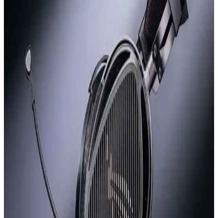
Güçlü USB-C Kulaklık Adaptörü Tasarımı
Power Dong, USB-C üzerinden 6W tepe ve 3W sürekli güç
sağlayan, Apple dongle'larından 200 kat daha güçlü bir kulaklık
adaptörüdür. Yüksek empedanslı kulaklıklar ve küçük hoparlörler
için tasarlanmıştır.
Reddit Kullanıcılarının En Çok Önerdiği Kulaklık
Modelleri ve Kullanım Alanları
Reddit'teki 1.7 binden fazla başlıkta paylaşılan kulaklık önerileri,
farklı kullanım amaçlarına göre tercih edilen modelleri ve kullanıcı
deneyimlerini ortaya koyuyor.
Kulaklık Tasarımında Saç Çekilmesi ve Kellik
Sorunlarının İncelenmesi
Kulak üstü kulaklıkların saç çekmesi ve kellelik, kullanıcı konforunu
etkileyen önemli tasarım sorunlarıdır. Farklı modellerde değişen bu
problemler, saç yapısı ve kafa şekline göre farklılık gösterir.
Apple AirPods Max 2: H2 Çip, USB-C Desteği ve
Gürültü Engellemede İyileştirmeler