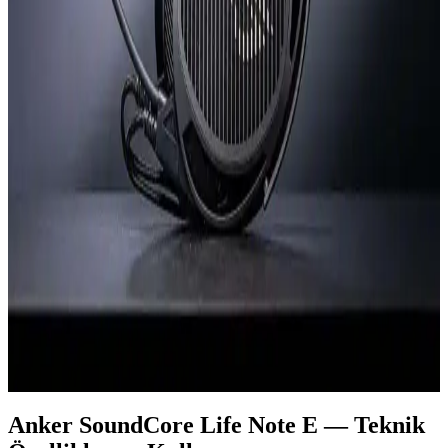
Apple AirPods Max 2, H2 çip ve USB-C desteği gibi teknik
yeniliklerle geliyor. Tasarımda büyük değişiklik yok, suya
dayanıklılık eksikliği ve ağırlık eleştiriliyor. Kullanıcı beklentileri
karışık.
Radar Kulaklık: 4 Yıllık Gelişimle Yenilikçi Tasarım
ve Doğal Ses Deneyimi
Radar kulaklık, 4 yıl süren modifikasyonla ortaya çıkan özgün bir
tasarım. Paslanmaz çelik başlık, PA12 naylon kulak kupaları ve 40
mm titanyum sürücüsüyle pürüzsüz, doğal ses deneyimi sağlar.
ROG Kithara x Hifiman Kulaklık İncelemesi:
Planar Manyetik Performans ve Yapı Kalitesi
ROG Kithara x Hifiman, planar manyetik sürücülerle oyun ve
müzikte dengeli ses performansı ve üstün yapı kalitesi sunar. Yön
tayini ve konforu ile dikkat çeker, mikrofon kalitesi ise kullanıcı
görüşlerine göre değişir.
Anker SoundCore Life Note E — Teknik