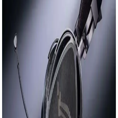
Power Dong: Apple Dongle'dan 200 Kat Daha
Güçlü USB-C Kulaklık Adaptörü Tasarımı
Power Dong, USB-C üzerinden 6W tepe ve 3W sürekli güç
sağlayan, Apple dongle'larından 200 kat daha güçlü bir kulaklık
adaptörüdür. Yüksek empedanslı kulaklıklar ve küçük hoparlörler
için tasarlanmıştır.
Reddit Kullanıcılarının En Çok Önerdiği Kulaklık
Modelleri ve Kullanım Alanları
Reddit'teki 1.7 binden fazla başlıkta paylaşılan kulaklık önerileri,
farklı kullanım amaçlarına göre tercih edilen modelleri ve kullanıcı
deneyimlerini ortaya koyuyor.
Kulaklık Tasarımında Saç Çekilmesi ve Kellik
Sorunlarının İncelenmesi
Kulak üstü kulaklıkların saç çekmesi ve kellelik, kullanıcı konforunu
etkileyen önemli tasarım sorunlarıdır. Farklı modellerde değişen bu
problemler, saç yapısı ve kafa şekline göre farklılık gösterir.
Apple AirPods Max 2: H2 Çip, USB-C Desteği ve