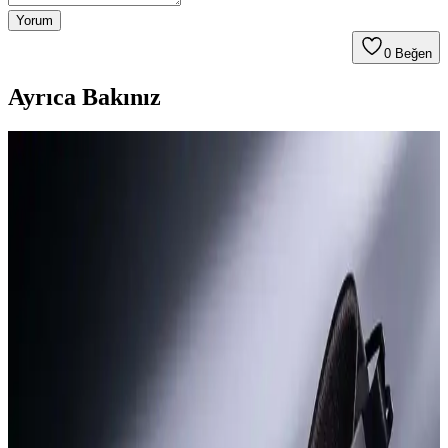
Yorum
0
Beğen
Ayrıca Bakınız
Yatak Kenarı Kulaklık Masası ve Dikkat Dağıtıcı
Unsurların Azaltılmasıyla Müzik Dinleme Deneyimi
Yatak kenarında kulaklık ve DAC yerleştirilen özel masa, dikkat
dağıtıcı unsurları azaltarak müzik dinleme deneyimini geliştirir.
Doğru ekipman ve ortam düzenlemesi müziğin inceliklerine
odaklanmayı sağlar.
Samsung Galaxy Buds4 Pro İncelemesi: Yeni Sap
Tasarımı ve Baş Hareketi Özellikleri
Samsung Galaxy Buds4 Pro, sap tasarımı ve baş hareketi desteği
gibi yeniliklerle kullanıcı deneyimini artırmayı hedefliyor. Tasarım
değişikliği ve teknik özellikler kullanıcılar arasında farklı görüşlere
neden oluyor.