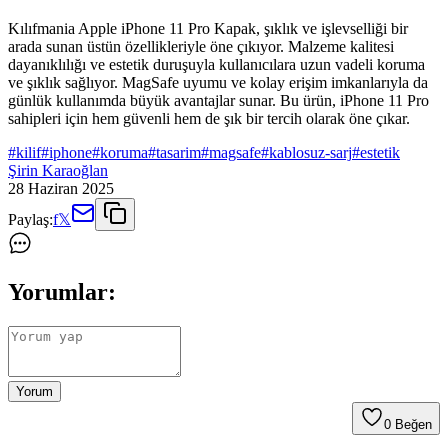
Kılıfmania Apple iPhone 11 Pro Kapak, şıklık ve işlevselliği bir
arada sunan üstün özellikleriyle öne çıkıyor. Malzeme kalitesi
dayanıklılığı ve estetik duruşuyla kullanıcılara uzun vadeli koruma
ve şıklık sağlıyor. MagSafe uyumu ve kolay erişim imkanlarıyla da
günlük kullanımda büyük avantajlar sunar. Bu ürün, iPhone 11 Pro
sahipleri için hem güvenli hem de şık bir tercih olarak öne çıkar.
#
kilif
#
iphone
#
koruma
#
tasarim
#
magsafe
#
kablosuz-sarj
#
estetik
Şirin Karaoğlan
28 Haziran 2025
Paylaş:
f
𝕏
Yorumlar:
Yorum
0
Beğen