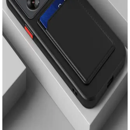
hologramlı kurdele desenli kılıfların özellikleri, kullanıcı yorumları
ve karşılaştırması burada.
Fibaks iPhone 11 Kılıfı Karşılaştırması: Mat ve
Desenli Seçeneklerin Özellikleri ve Kullanıcı
Yorumları
İki popüler Fibaks iPhone 11 kılıfını karşılaştırıyoruz: mat yüzeyli ve
desenli modellerin özellikleri, kullanıcı yorumları ve kullanım
kolaylığı hakkında detaylar burada.
iPhone 14 Pro Max için en iyi silikon kılıf
karşılaştırması ve özellikleri
iPhone 14 Pro Max için Ayıcık ve Kediler tasarımlı silikon kılıfların
özellikleri, kullanıcı yorumları ve karşılaştırmasıyla en iyi seçimi
yapın.
iPhone 13 için en iyi aksesuarlar: Kamera koruyucu
ve şık kılıf karşılaştırması
Bu makalede, iPhone 13 için tasarlanmış EVAX taşlı lens koruyucu
ve Go Aksesuar kalp desenli kılıfı karşılaştırıyoruz. Hangi ürün