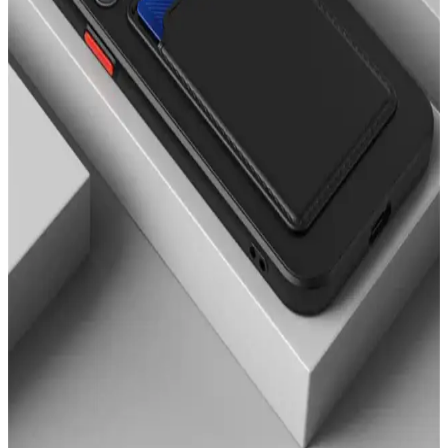
Fibaks iPhone 11 Kılıfı Karşılaştırması: Mat ve
Desenli Seçeneklerin Özellikleri ve Kullanıcı
Yorumları
İki popüler Fibaks iPhone 11 kılıfını karşılaştırıyoruz: mat yüzeyli ve
desenli modellerin özellikleri, kullanıcı yorumları ve kullanım
kolaylığı hakkında detaylar burada.
iPhone 14 Pro Max için en iyi silikon kılıf
karşılaştırması ve özellikleri
iPhone 14 Pro Max için Ayıcık ve Kediler tasarımlı silikon kılıfların
özellikleri, kullanıcı yorumları ve karşılaştırmasıyla en iyi seçimi
yapın.
iPhone 13 için en iyi aksesuarlar: Kamera koruyucu
ve şık kılıf karşılaştırması
Bu makalede, iPhone 13 için tasarlanmış EVAX taşlı lens koruyucu
ve Go Aksesuar kalp desenli kılıfı karşılaştırıyoruz. Hangi ürün
ihtiyaçlarınıza daha uygun? Koruma ve tasarım açısından detaylar
burada.
Fibaks Samsung Galaxy Tab A8 10.5 için en iyi kılıf