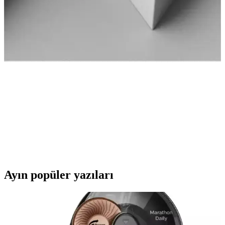
ihtiyaçlarınıza daha uygun? Koruma ve tasarım açısından detaylar
burada.
Fibaks Samsung Galaxy Tab A8 10.5 için en iyi kılıf
karşılaştırması ve seçim rehberi
Fibaks Galaxy Tab A8 10.5 modeli için silikon ve kapaklı kılıf
karşılaştırmasıyla, koruma ve kullanım özelliklerini detaylı
inceliyoruz.
Fibaks Xiaomi Mi 13T Kılıf Karşılaştırması: En İyi
Koruma ve Tasarım Seçenekleri
İki farklı Fibaks Xiaomi Mi 13T kılıfını detaylı karşılaştırıyoruz.
Koruma, tasarım ve kullanıcı yorumlarıyla en uygun modeli
seçmenize yardımcı oluyoruz.
Ayın popüler yazıları