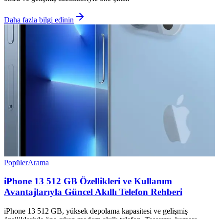
Daha fazla bilgi edinin
Popüler
Arama
iPhone 13 512 GB Özellikleri ve Kullanım
Avantajlarıyla Güncel Akıllı Telefon Rehberi
iPhone 13 512 GB, yüksek depolama kapasitesi ve gelişmiş