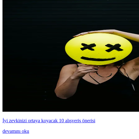
İyi zevkinizi ortaya koyacak 10 alışveriş önerisi
devamını oku