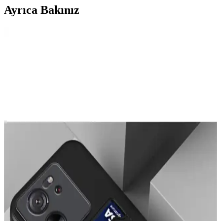
Ayrıca Bakınız
Telefon Kamera Lens Koruyucularının Gerekliliği ve
Optik Performansa Etkileri
Telefon kamera lens koruyucuları çizilmeyi önlemeyi amaçlasa da
optik kaliteyi düşürebilir. Lensler dayanıklı malzemeden yapıldığı
için yükseltilmiş kılıflar ve alüminyum koruyucular daha etkili
koruma sağlar.
iPhone 14 Pro Max İçin KVK PRİVACY ve OSG
Kılıf Karşılaştırması
İşte iPhone 14 Pro Max için tasarlanmış KVK PRİVACY ve OSG
kılıflarının detaylı karşılaştırması, özellikleri ve kullanıcı
yorumlarıyla en iyi seçimi yapmanıza yardımcı oluyor.
OVADA Kılıf Modelleri Karşılaştırması: Pembe
Leopar ve Hologramlı Kurdele Desenli
İki popüler OVADA kılıf modeli olan pembe leopar desenli ve