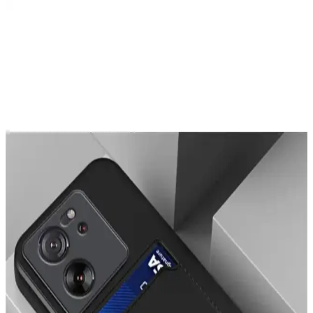
Telefon Kamera Lens Koruyucularının Gerekliliği ve
Optik Performansa Etkileri
Telefon kamera lens koruyucuları çizilmeyi önlemeyi amaçlasa da
optik kaliteyi düşürebilir. Lensler dayanıklı malzemeden yapıldığı
için yükseltilmiş kılıflar ve alüminyum koruyucular daha etkili
koruma sağlar.
iPhone 14 Pro Max İçin KVK PRİVACY ve OSG
Kılıf Karşılaştırması
İşte iPhone 14 Pro Max için tasarlanmış KVK PRİVACY ve OSG
kılıflarının detaylı karşılaştırması, özellikleri ve kullanıcı
yorumlarıyla en iyi seçimi yapmanıza yardımcı oluyor.
OVADA Kılıf Modelleri Karşılaştırması: Pembe
Leopar ve Hologramlı Kurdele Desenli
İki popüler OVADA kılıf modeli olan pembe leopar desenli ve
hologramlı kurdele desenli kılıfların özellikleri, kullanıcı yorumları
ve karşılaştırması burada.