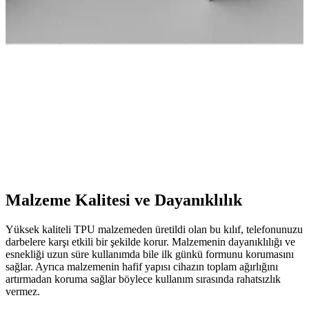
karşılaştırması ve seçim rehberi
Fibaks Galaxy Tab A8 10.5 modeli için silikon ve kapaklı kılıf
karşılaştırmasıyla, koruma ve kullanım özelliklerini detaylı
inceliyoruz.
Fibaks Xiaomi Mi 13T Kılıf Karşılaştırması: En İyi
Koruma ve Tasarım Seçenekleri
İki farklı Fibaks Xiaomi Mi 13T kılıfını detaylı karşılaştırıyoruz.
Koruma, tasarım ve kullanıcı yorumlarıyla en uygun modeli
seçmenize yardımcı oluyoruz.
Malzeme Kalitesi ve Dayanıklılık
Yüksek kaliteli TPU malzemeden üretildi olan bu kılıf, telefonunuzu
darbelere karşı etkili bir şekilde korur. Malzemenin dayanıklılığı ve
esnekliği uzun süre kullanımda bile ilk günkü formunu korumasını
sağlar. Ayrıca malzemenin hafif yapısı cihazın toplam ağırlığını
artırmadan koruma sağlar böylece kullanım sırasında rahatsızlık
vermez.