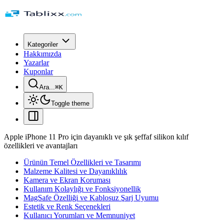
Kategoriler
Hakkımızda
Yazarlar
Kuponlar
Ara...
⌘
K
Toggle theme
Apple iPhone 11 Pro için dayanıklı ve şık şeffaf silikon kılıf
özellikleri ve avantajları
Ürünün Temel Özellikleri ve Tasarımı
Malzeme Kalitesi ve Dayanıklılık
Kamera ve Ekran Koruması
Kullanım Kolaylığı ve Fonksiyonellik
MagSafe Özelliği ve Kablosuz Şarj Uyumu
Estetik ve Renk Seçenekleri
Kullanıcı Yorumları ve Memnuniyet