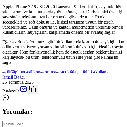
Apple iPhone 7 / 8 / SE 2020 Lansman Silikon Kılıfı, dayanıklılığı,
şık tasarımı ve kullanım kolaylığı ile öne çıkar. Darbe emici özelliği
sayesinde, telefonunuzu her ortamda güvende tutar. Renk
seçenekleri ve soft dokusu ile, kişisel tarzınıza uygun bir tercih
yapabilirsiniz. Uzun ömürlü ve kaliteli malzemeden üretilmiş olması,
kullanıcıların ihtiyaçlarını karşılamada önemli bir avantaj sağlar.
Eğer siz de telefonunuzu günlük kullanımda korumak ve şıklığından
ödün vermek istemiyorsanız, bu silikon kılıf sizin için ideal bir seçim
olacaktır. Hem fonksiyonellik hem de estetik açıdan beklentilerinizi
karşılayacak bu ürün, telefonunuzu uzun süre yeni gibi kalmasını
sağlar.
#
kilif
#
iphone
#
silikon
#
koruma
#
estetik
#
dayaniklilik
#
kullanici
İsmail Bağcı
25 Temmuz 2025
Paylaş:
f
𝕏
Yorumlar: