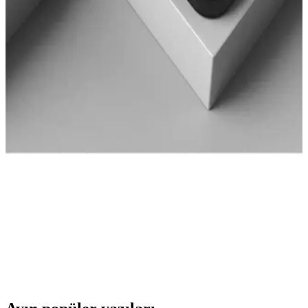
iPhone 13 için en iyi aksesuarlar: Kamera koruyucu
ve şık kılıf karşılaştırması
Bu makalede, iPhone 13 için tasarlanmış EVAX taşlı lens koruyucu
ve Go Aksesuar kalp desenli kılıfı karşılaştırıyoruz. Hangi ürün
ihtiyaçlarınıza daha uygun? Koruma ve tasarım açısından detaylar
burada.
Fibaks Samsung Galaxy Tab A8 10.5 için en iyi kılıf
karşılaştırması ve seçim rehberi
Fibaks Galaxy Tab A8 10.5 modeli için silikon ve kapaklı kılıf
karşılaştırmasıyla, koruma ve kullanım özelliklerini detaylı
inceliyoruz.
Fibaks Xiaomi Mi 13T Kılıf Karşılaştırması: En İyi
Koruma ve Tasarım Seçenekleri
İki farklı Fibaks Xiaomi Mi 13T kılıfını detaylı karşılaştırıyoruz.
Koruma, tasarım ve kullanıcı yorumlarıyla en uygun modeli
seçmenize yardımcı oluyoruz.