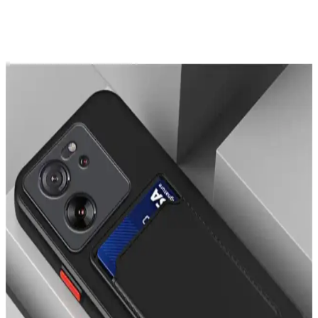
optik kaliteyi düşürebilir. Lensler dayanıklı malzemeden yapıldığı
için yükseltilmiş kılıflar ve alüminyum koruyucular daha etkili
koruma sağlar.
iPhone 14 Pro Max İçin KVK PRİVACY ve OSG
Kılıf Karşılaştırması
İşte iPhone 14 Pro Max için tasarlanmış KVK PRİVACY ve OSG
kılıflarının detaylı karşılaştırması, özellikleri ve kullanıcı
yorumlarıyla en iyi seçimi yapmanıza yardımcı oluyor.
OVADA Kılıf Modelleri Karşılaştırması: Pembe
Leopar ve Hologramlı Kurdele Desenli
İki popüler OVADA kılıf modeli olan pembe leopar desenli ve
hologramlı kurdele desenli kılıfların özellikleri, kullanıcı yorumları
ve karşılaştırması burada.
Fibaks iPhone 11 Kılıfı Karşılaştırması: Mat ve
Desenli Seçeneklerin Özellikleri ve Kullanıcı
Yorumları
İki popüler Fibaks iPhone 11 kılıfını karşılaştırıyoruz: mat yüzeyli ve