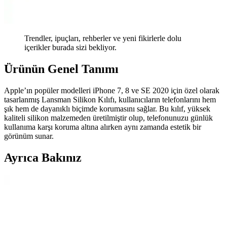
Trendler, ipuçları, rehberler ve yeni fikirlerle dolu
içerikler burada sizi bekliyor.
Ürünün Genel Tanımı
Apple’ın popüler modelleri iPhone 7, 8 ve SE 2020 için özel olarak
tasarlanmış Lansman Silikon Kılıfı, kullanıcıların telefonlarını hem
şık hem de dayanıklı biçimde korumasını sağlar. Bu kılıf, yüksek
kaliteli silikon malzemeden üretilmiştir olup, telefonunuzu günlük
kullanıma karşı koruma altına alırken aynı zamanda estetik bir
görünüm sunar.
Ayrıca Bakınız
Telefon Kamera Lens Koruyucularının Gerekliliği ve
Optik Performansa Etkileri
Telefon kamera lens koruyucuları çizilmeyi önlemeyi amaçlasa da