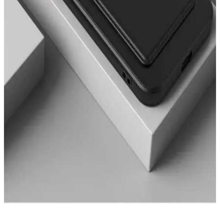
desenli modellerin özellikleri, kullanıcı yorumları ve kullanım
kolaylığı hakkında detaylar burada.
iPhone 14 Pro Max için en iyi silikon kılıf
karşılaştırması ve özellikleri
iPhone 14 Pro Max için Ayıcık ve Kediler tasarımlı silikon kılıfların
özellikleri, kullanıcı yorumları ve karşılaştırmasıyla en iyi seçimi
yapın.
iPhone 13 için en iyi aksesuarlar: Kamera koruyucu
ve şık kılıf karşılaştırması
Bu makalede, iPhone 13 için tasarlanmış EVAX taşlı lens koruyucu
ve Go Aksesuar kalp desenli kılıfı karşılaştırıyoruz. Hangi ürün
ihtiyaçlarınıza daha uygun? Koruma ve tasarım açısından detaylar
burada.
Fibaks Samsung Galaxy Tab A8 10.5 için en iyi kılıf
karşılaştırması ve seçim rehberi
Fibaks Galaxy Tab A8 10.5 modeli için silikon ve kapaklı kılıf
karşılaştırmasıyla, koruma ve kullanım özelliklerini detaylı
inceliyoruz.