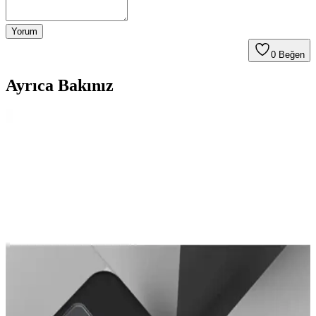
Yorum
0
Beğen
Ayrıca Bakınız
Telefon Kamera Lens Koruyucularının Gerekliliği ve
Optik Performansa Etkileri
Telefon kamera lens koruyucuları çizilmeyi önlemeyi amaçlasa da
optik kaliteyi düşürebilir. Lensler dayanıklı malzemeden yapıldığı
için yükseltilmiş kılıflar ve alüminyum koruyucular daha etkili
koruma sağlar.
iPhone 14 Pro Max İçin KVK PRİVACY ve OSG
Kılıf Karşılaştırması
İşte iPhone 14 Pro Max için tasarlanmış KVK PRİVACY ve OSG
kılıflarının detaylı karşılaştırması, özellikleri ve kullanıcı
yorumlarıyla en iyi seçimi yapmanıza yardımcı oluyor.