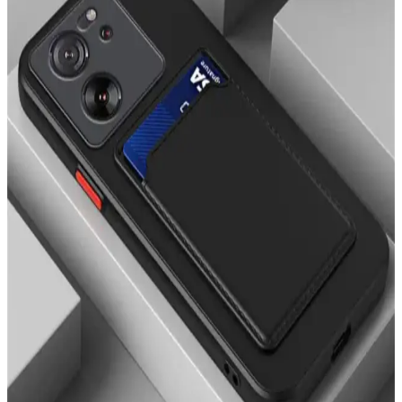
OVADA Kılıf Modelleri Karşılaştırması: Pembe
Leopar ve Hologramlı Kurdele Desenli
İki popüler OVADA kılıf modeli olan pembe leopar desenli ve
hologramlı kurdele desenli kılıfların özellikleri, kullanıcı yorumları
ve karşılaştırması burada.
Fibaks iPhone 11 Kılıfı Karşılaştırması: Mat ve
Desenli Seçeneklerin Özellikleri ve Kullanıcı
Yorumları
İki popüler Fibaks iPhone 11 kılıfını karşılaştırıyoruz: mat yüzeyli ve
desenli modellerin özellikleri, kullanıcı yorumları ve kullanım
kolaylığı hakkında detaylar burada.
iPhone 14 Pro Max için en iyi silikon kılıf
karşılaştırması ve özellikleri
iPhone 14 Pro Max için Ayıcık ve Kediler tasarımlı silikon kılıfların
özellikleri, kullanıcı yorumları ve karşılaştırmasıyla en iyi seçimi
yapın.