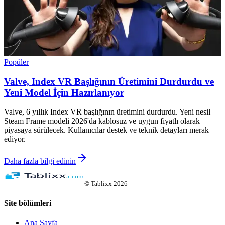
Popüler
Valve, Index VR Başlığının Üretimini Durdurdu ve
Yeni Model İçin Hazırlanıyor
Valve, 6 yıllık Index VR başlığının üretimini durdurdu. Yeni nesil
Steam Frame modeli 2026'da kablosuz ve uygun fiyatlı olarak
piyasaya sürülecek. Kullanıcılar destek ve teknik detayları merak
ediyor.
Daha fazla bilgi edinin
©
Tablixx
2026
Site bölümleri
Ana Sayfa