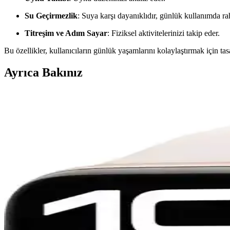
Su Geçirmezlik
: Suya karşı dayanıklıdır, günlük kullanımda rah
Titreşim ve Adım Sayar
: Fiziksel aktivitelerinizi takip eder.
Bu özellikler, kullanıcıların günlük yaşamlarını kolaylaştırmak için tas
Ayrıca Bakınız
Fibaks Galaxy Watch 7 44mm Uyumlu 360° Kasa ve E
Fibaks’in Galaxy Watch 7 (44mm) için tasarlanmış 360° koruma kapağı
hava kabarcığı sorunu bildirmiştir.
Huawei Gt Serisi Akıllı Saatler İçin Silikon ve Hakik
Bu makalede Huawei Gt serisi akıllı saatler için silikon ve hakiki deri k
Philips S1 Pro ve TCL MT46X Çocuk Akıllı Saatleri K
Philips S1 Pro ve TCL MT46X çocuk akıllı saatleri arasındaki farkları k