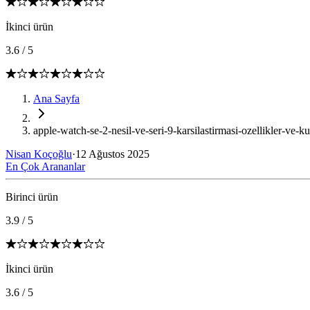
İkinci ürün
3.6
/
5
Ana Sayfa
apple-watch-se-2-nesil-ve-seri-9-karsilastirmasi-ozellikler-ve-ku
Nisan Koçoğlu
·
12 Ağustos 2025
En Çok Arananlar
Birinci ürün
3.9
/
5
İkinci ürün
3.6
/
5