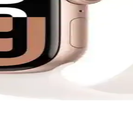
ct Aegen Blue ve TCL MT46X Özellikleri
eri, kullanıcı deneyimleri ve performanslarıyla detaylı karşılaştırıyor
aatler Karşılaştırması
me'in özelliklerini ve kullanıcı yorumlarını detaylıca karşılaştırıy
ası: Özellikler ve Performans Analizi
 ve pil ömrü gibi önemli özellikleri değerlendirin.
rım, Konfor ve Dayanıklılık Analizi
malzeme, konfor ve dayanıklılık özellikleri detaylı karşılaştırması. K
m Karşılaştırması
e tasarım özellikleri detaylı karşılaştırması, kullanıcı yorumlarıyla b