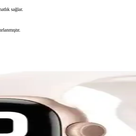
atlık sağlar.
arlanmıştır.
kran Koruyucu Seti – Şeffaf Tasarım
, saat yüzünü tüm kenarlardan sarar ve görünümü bozmadan dokunmatik 
i Deri Kordon Karşılaştırması
ordonların özellikleri, avantajları ve kullanıcı deneyimleri detaylı şekilde
arşılaştırması
eşfedin. Tasarım, özellikler ve kullanıcı deneyimi açısından detaylı kar