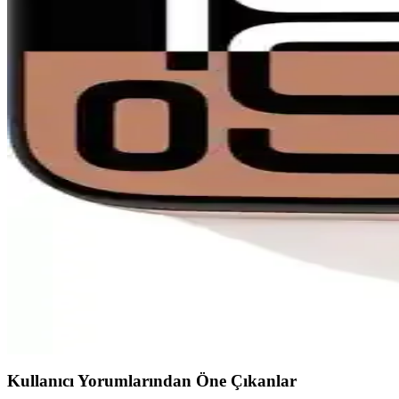
Çocuk Akıllı Saatleri Karşılaştırması: Bilicra Conne
Bilicra Connect Aegen Blue ve TCL MT46X çocuk akıllı saatleri özellikl
Çocuk Güvenliği ve Konum Takibi İçin En İyi Akıllı S
İki popüler çocuk saati olan SmartBaby Q19 LBS ve TCL MT40XP Moveti
Huawei WATCH 4 PRO ve Watch Fit 4 Pro Karşılaştırm
İki Huawei akıllı saatin detaylı karşılaştırmasıyla tasarım, sağlık, spor
Huawei GT Serisi Akıllı Saatler Karşılaştırması: Tasa
Huawei GT ve GT2 modelleri ile GT4 ve GT2 Pro modellerinin tasarım, 
anlatılıyor.
Apple Watch Series 10 GPS Modelleri 42 mm ve 46 m
Apple Watch Series 10'un 42 mm ve 46 mm modellerinin ekran, pil ömrü v
Kullanıcı Yorumlarından Öne Çıkanlar