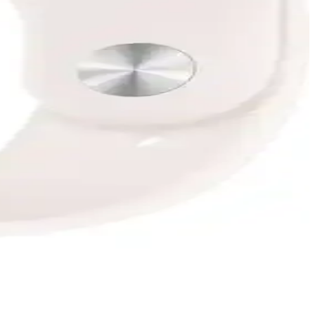
uz.
oruz.
ullanıcı yorumlarıyla gerçek deneyimler ve tercih edilme nedenleri
irlikte sunuluyor.