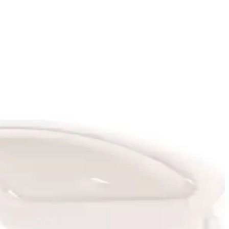
hassasiyeti korur. Montajı hızlıdır; bazı kullanıcılar montaj veya
 karşılaştırılıyor.
şılaştırma ile en iyi seçimi yapın.