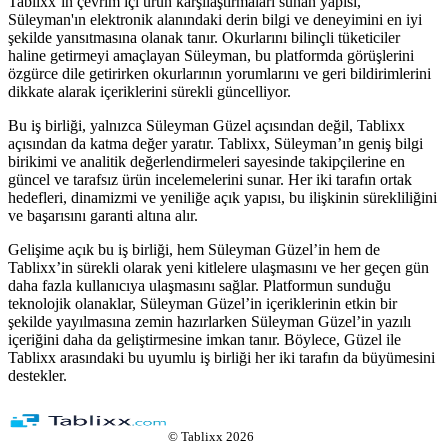
Tablixx’in çevrim içi ürün karşılaştırmaları sunan yapısı,
Süleyman'ın elektronik alanındaki derin bilgi ve deneyimini en iyi
şekilde yansıtmasına olanak tanır. Okurlarını bilinçli tüketiciler
haline getirmeyi amaçlayan Süleyman, bu platformda görüşlerini
özgürce dile getirirken okurlarının yorumlarını ve geri bildirimlerini
dikkate alarak içeriklerini sürekli güncelliyor.
Bu iş birliği, yalnızca Süleyman Güzel açısından değil, Tablixx
açısından da katma değer yaratır. Tablixx, Süleyman’ın geniş bilgi
birikimi ve analitik değerlendirmeleri sayesinde takipçilerine en
güncel ve tarafsız ürün incelemelerini sunar. Her iki tarafın ortak
hedefleri, dinamizmi ve yeniliğe açık yapısı, bu ilişkinin sürekliliğini
ve başarısını garanti altına alır.
Gelişime açık bu iş birliği, hem Süleyman Güzel’in hem de
Tablixx’in sürekli olarak yeni kitlelere ulaşmasını ve her geçen gün
daha fazla kullanıcıya ulaşmasını sağlar. Platformun sunduğu
teknolojik olanaklar, Süleyman Güzel’in içeriklerinin etkin bir
şekilde yayılmasına zemin hazırlarken Süleyman Güzel’in yazılı
içeriğini daha da geliştirmesine imkan tanır. Böylece, Güzel ile
Tablixx arasındaki bu uyumlu iş birliği her iki tarafın da büyümesini
destekler.
©
Tablixx
2026