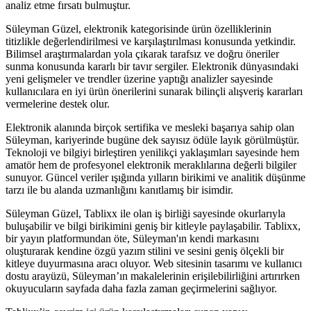
analiz etme fırsatı bulmuştur.
Süleyman Güzel, elektronik kategorisinde ürün özelliklerinin
titizlikle değerlendirilmesi ve karşılaştırılması konusunda yetkindir.
Bilimsel araştırmalardan yola çıkarak tarafsız ve doğru öneriler
sunma konusunda kararlı bir tavır sergiler. Elektronik dünyasındaki
yeni gelişmeler ve trendler üzerine yaptığı analizler sayesinde
kullanıcılara en iyi ürün önerilerini sunarak bilinçli alışveriş kararları
vermelerine destek olur.
Elektronik alanında birçok sertifika ve mesleki başarıya sahip olan
Süleyman, kariyerinde bugüne dek sayısız ödüle layık görülmüştür.
Teknoloji ve bilgiyi birleştiren yenilikçi yaklaşımları sayesinde hem
amatör hem de profesyonel elektronik meraklılarına değerli bilgiler
sunuyor. Güncel veriler ışığında yılların birikimi ve analitik düşünme
tarzı ile bu alanda uzmanlığını kanıtlamış bir isimdir.
Süleyman Güzel, Tablixx ile olan iş birliği sayesinde okurlarıyla
buluşabilir ve bilgi birikimini geniş bir kitleyle paylaşabilir. Tablixx,
bir yayın platformundan öte, Süleyman'ın kendi markasını
oluşturarak kendine özgü yazım stilini ve sesini geniş ölçekli bir
kitleye duyurmasına aracı oluyor. Web sitesinin tasarımı ve kullanıcı
dostu arayüzü, Süleyman’ın makalelerinin erişilebilirliğini artırırken
okuyucuların sayfada daha fazla zaman geçirmelerini sağlıyor.