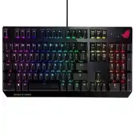
Bağlantı ve Ergonomik Tasarım Özellikleri
ATAsoft Ziyoulang M96, çoklu cihaz uyumu, ergonomik tasarım ve
uzun pil ömrü ile öne çıkan kablosuz klavye. Kullanıcı dostu
özellikleri ve dayanıklı yapısıyla ev ve ofis kullanımına uygun.
A4Tech FBK25 Q ve Logitech K380s Pebble Keys 2
Karşılaştırması: Özellikler ve Kullanıcı Yorumları
İki popüler kablosuz klavye modeli A4Tech FBK25 Q ve Logitech
K380s Pebble Keys 2'nin özellikleri, kullanıcı deneyimleri ve
performansları detaylı şekilde karşılaştırıldı.
Claw's Luma LCD Logo Ekran ve Acer Emachines
EAK810 Karşılaştırması
Claw's Luma LCD Logo Ekran ve Acer Emachines EAK810, farklı
özellikleriyle öne çıkan klavyeler. Kablosuz ve kablolu seçenekler,
RGB aydınlatma ve kullanım alanlarına göre detaylı karşılaştırma.
Keychron B6 Pro ve Lecoo BK100 Kablosuz Türkçe
Q Klavye Karşılaştırması