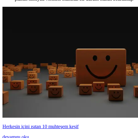
Herkesin içini ısıtan 10 muhteşem keşif
devamını oku