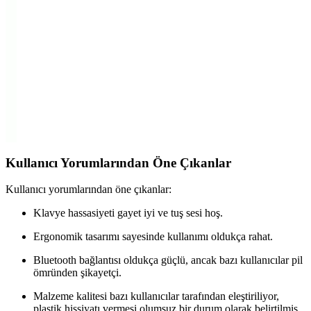
Keychron B6 Pro ve Lecoo BK100, farklı kullanım ihtiyaçlarına
uygun, kablosuz ve şarj edilebilir Türkçe Q klavye modelleridir.
Tasarım, bağlantı ve pil ömrü gibi özellikleriyle öne çıkarlar.
Asus ROG Strix Scope Aura Sync ve Sarftech
Freewolf M96 Klavye Karşılaştırması
Bu makalede, Asus ROG Strix Scope Aura Sync RGB Mekanik ve
Sarftech Freewolf M96 çift bağlantılı klavyelerin tasarım, özellik ve
kullanıcı memnuniyeti açısından detaylı karşılaştırması sunuluyor.
Kullanıcı Yorumlarından Öne Çıkanlar
Kullanıcı yorumlarından öne çıkanlar:
Klavye hassasiyeti gayet iyi ve tuş sesi hoş.
Ergonomik tasarımı sayesinde kullanımı oldukça rahat.
Bluetooth bağlantısı oldukça güçlü, ancak bazı kullanıcılar pil
ömründen şikayetçi.
Malzeme kalitesi bazı kullanıcılar tarafından eleştiriliyor,
plastik hissiyatı vermesi olumsuz bir durum olarak belirtilmiş.