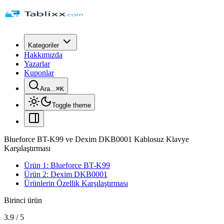
Kategoriler
Hakkımızda
Yazarlar
Kuponlar
Ara...
⌘
K
Toggle theme
Blueforce BT-K99 ve Dexim DKB0001 Kablosuz Klavye
Karşılaştırması
Ürün 1: Blueforce BT-K99
Ürün 2: Dexim DKB0001
Ürünlerin Özellik Karşılaştırması
Birinci ürün
3.9
/
5