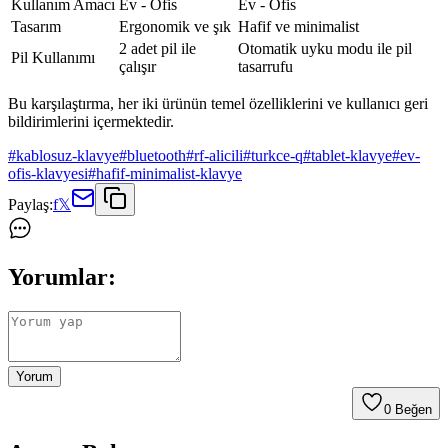
Kullanım Amacı
Ev - Ofis
Ev - Ofis
Tasarım
Ergonomik ve şık
Hafif ve minimalist
2 adet pil ile
Otomatik uyku modu ile pil
Pil Kullanımı
çalışır
tasarrufu
Bu karşılaştırma, her iki ürünün temel özelliklerini ve kullanıcı geri
bildirimlerini içermektedir.
#
kablosuz-klavye
#
bluetooth
#
rf-alicili
#
turkce-q
#
tablet-klavye
#
ev-
ofis-klavyesi
#
hafif-minimalist-klavye
Paylaş:
f
𝕏
Yorumlar:
Yorum
0
Beğen