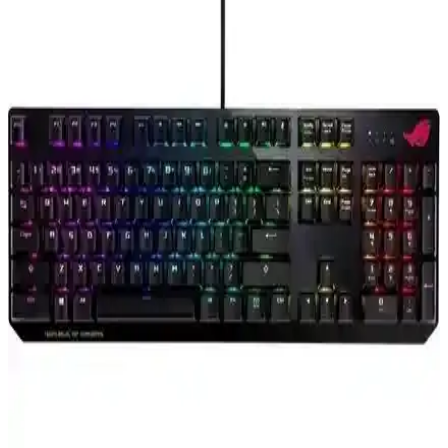
ATAsoft Ziyoulang M96 Kablosuz Klavye: Çoklu
Bağlantı ve Ergonomik Tasarım Özellikleri
ATAsoft Ziyoulang M96, çoklu cihaz uyumu, ergonomik tasarım ve
uzun pil ömrü ile öne çıkan kablosuz klavye. Kullanıcı dostu
özellikleri ve dayanıklı yapısıyla ev ve ofis kullanımına uygun.
A4Tech FBK25 Q ve Logitech K380s Pebble Keys 2
Karşılaştırması: Özellikler ve Kullanıcı Yorumları
İki popüler kablosuz klavye modeli A4Tech FBK25 Q ve Logitech
K380s Pebble Keys 2'nin özellikleri, kullanıcı deneyimleri ve
performansları detaylı şekilde karşılaştırıldı.
Claw's Luma LCD Logo Ekran ve Acer Emachines
EAK810 Karşılaştırması
Claw's Luma LCD Logo Ekran ve Acer Emachines EAK810, farklı
özellikleriyle öne çıkan klavyeler. Kablosuz ve kablolu seçenekler,
RGB aydınlatma ve kullanım alanlarına göre detaylı karşılaştırma.
Keychron B6 Pro ve Lecoo BK100 Kablosuz Türkçe
Q Klavye Karşılaştırması