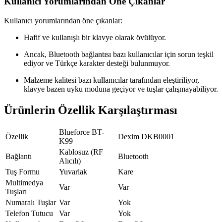
Kullanıcı Yorumlarından Öne Çıkanlar
Kullanıcı yorumlarından öne çıkanlar:
Hafif ve kullanışlı bir klavye olarak övülüyor.
Ancak, Bluetooth bağlantısı bazı kullanıcılar için sorun teşkil
ediyor ve Türkçe karakter desteği bulunmuyor.
Malzeme kalitesi bazı kullanıcılar tarafından eleştiriliyor,
klavye bazen uyku moduna geçiyor ve tuşlar çalışmayabiliyor.
Ürünlerin Özellik Karşılaştırması
Blueforce BT-
Özellik
Dexim DKB0001
K99
Kablosuz (RF
Bağlantı
Bluetooth
Alıcılı)
Tuş Formu
Yuvarlak
Kare
Multimedya
Var
Var
Tuşları
Numaralı Tuşlar
Var
Yok
Telefon Tutucu
Var
Yok