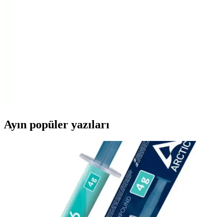
Keychron B6 Pro ve Lecoo BK100, farklı kullanım ihtiyaçlarına
uygun, kablosuz ve şarj edilebilir Türkçe Q klavye modelleridir.
Tasarım, bağlantı ve pil ömrü gibi özellikleriyle öne çıkarlar.
Asus ROG Strix Scope Aura Sync ve Sarftech
Freewolf M96 Klavye Karşılaştırması
Bu makalede, Asus ROG Strix Scope Aura Sync RGB Mekanik ve
Sarftech Freewolf M96 çift bağlantılı klavyelerin tasarım, özellik ve
kullanıcı memnuniyeti açısından detaylı karşılaştırması sunuluyor.
Ayın popüler yazıları