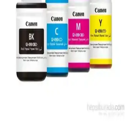
Canon 3010 Yazıcı İncelemesi: Kompakt ve
Ekonomik Ofis Baskı Çözümü
Canon 3010 yazıcı, kompakt tasarımı, yüksek baskı kalitesi ve
uygun maliyetiyle ev ve küçük ofis kullanımı için ideal bir baskı
çözümü sunuyor. Kullanıcı dostu özellikleriyle dikkat çekiyor.
Canon MG2551S: Ekonomik ve Çok Fonksiyonlu
Yazıcı Çözümü Ev ve Küçük Ofisler İçin
Canon MG2551S, ev ve küçük ofisler için ekonomik, çok
fonksiyonlu yazıcıdır. Yüksek baskı kalitesi, hızlı performans ve
kolay kullanım sunarak günlük işlerinizi kolaylaştırır.
Canon Yazıcılarda Kağıt Sıkışmadığı Halde Kağıt
Sıkıştı Hatasının Nedenleri ve Çözümleri
Canon yazıcılarda kağıt sıkışmadığı halde görülen kağıt sıkıştı
hatasının nedenleri sensör arızaları, kağıt besleme sorunları ve
yazılım hatalarıdır. Bu rehberde etkili çözüm ve önleyici adımlar
anlatılmaktadır.
Canon Pixma G2400 için Orijinal Sarı Mürekkep