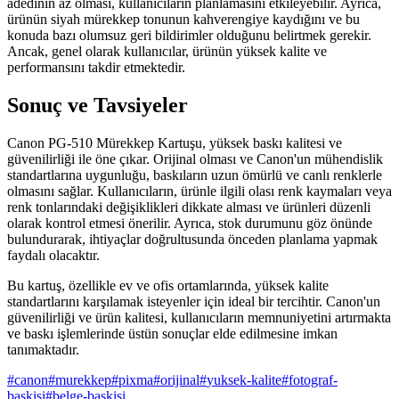
adedinin az olması, kullanıcıların planlamasını etkileyebilir. Ayrıca,
ürünün siyah mürekkep tonunun kahverengiye kaydığını ve bu
konuda bazı olumsuz geri bildirimler olduğunu belirtmek gerekir.
Ancak, genel olarak kullanıcılar, ürünün yüksek kalite ve
performansını takdir etmektedir.
Sonuç ve Tavsiyeler
Canon PG-510 Mürekkep Kartuşu, yüksek baskı kalitesi ve
güvenilirliği ile öne çıkar. Orijinal olması ve Canon'un mühendislik
standartlarına uygunluğu, baskıların uzun ömürlü ve canlı renklerle
olmasını sağlar. Kullanıcıların, ürünle ilgili olası renk kaymaları veya
renk tonlarındaki değişiklikleri dikkate alması ve ürünleri düzenli
olarak kontrol etmesi önerilir. Ayrıca, stok durumunu göz önünde
bulundurarak, ihtiyaçlar doğrultusunda önceden planlama yapmak
faydalı olacaktır.
Bu kartuş, özellikle ev ve ofis ortamlarında, yüksek kalite
standartlarını karşılamak isteyenler için ideal bir tercihtir. Canon'un
güvenilirliği ve ürün kalitesi, kullanıcıların memnuniyetini artırmakta
ve baskı işlemlerinde üstün sonuçlar elde edilmesine imkan
tanımaktadır.
#
canon
#
murekkep
#
pixma
#
orijinal
#
yuksek-kalite
#
fotograf-
baskisi
#
belge-baskisi