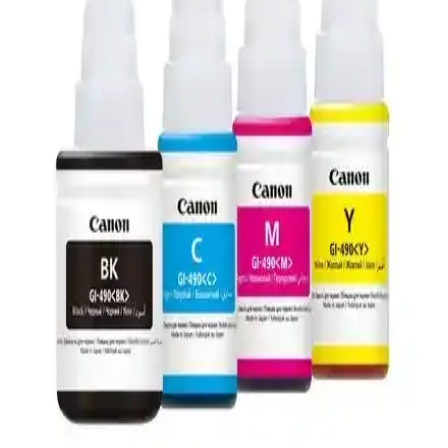
MG3550 Kartuş: Canon MG3550 Yazıcılar için
Yüksek Performans ve Kaliteli Baskı
MG3550 kartuş, Canon MG3550 yazıcılar için yüksek baskı
kalitesi, dayanıklılık ve kolay kullanım sunar. Orijinal kartuş tercih
ederek ekonomik ve çevre dostu baskılar elde edebilirsiniz.
Canon 3010 Yazıcı İncelemesi: Kompakt ve
Ekonomik Ofis Baskı Çözümü
Canon 3010 yazıcı, kompakt tasarımı, yüksek baskı kalitesi ve
uygun maliyetiyle ev ve küçük ofis kullanımı için ideal bir baskı
çözümü sunuyor. Kullanıcı dostu özellikleriyle dikkat çekiyor.
Canon MG2551S: Ekonomik ve Çok Fonksiyonlu
Yazıcı Çözümü Ev ve Küçük Ofisler İçin
Canon MG2551S, ev ve küçük ofisler için ekonomik, çok
fonksiyonlu yazıcıdır. Yüksek baskı kalitesi, hızlı performans ve
kolay kullanım sunarak günlük işlerinizi kolaylaştırır.
Canon Yazıcılarda Kağıt Sıkışmadığı Halde Kağıt