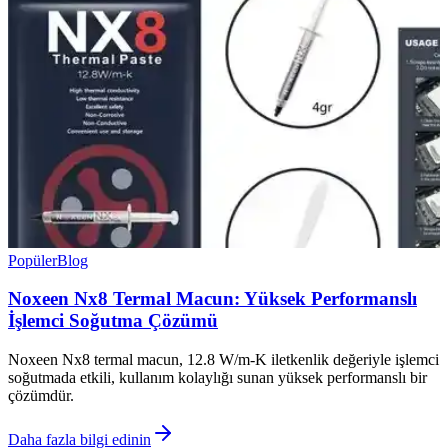
Popüler
Blog
Noxeen Nx8 Termal Macun: Yüksek Performanslı
İşlemci Soğutma Çözümü
Noxeen Nx8 termal macun, 12.8 W/m-K iletkenlik değeriyle işlemci
soğutmada etkili, kullanım kolaylığı sunan yüksek performanslı bir
çözümdür.
Daha fazla bilgi edinin