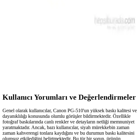
Sıkıştı Hatasının Nedenleri ve Çözümleri
Canon yazıcılarda kağıt sıkışmadığı halde görülen kağıt sıkıştı
hatasının nedenleri sensör arızaları, kağıt besleme sorunları ve
yazılım hatalarıdır. Bu rehberde etkili çözüm ve önleyici adımlar
anlatılmaktadır.
Canon Pixma G2400 için Orijinal Sarı Mürekkep
Kartuşu Detaylı İnceleme ve Performans Analizi
Canon Pixma G2400 sarı mürekkep kartuşu, yüksek kaliteli renkli
baskı ve dayanıklılık sunar. Siyah ve renkli baskılarda üstün
performans sağlayan bu ürün, profesyonel sonuçlar için ideal bir
seçenektir.
Kullanıcı Yorumları ve Değerlendirmeler
Genel olarak kullanıcılar, Canon PG-510'un yüksek baskı kalitesi ve
dayanıklılığı konusunda olumlu görüşler bildirmektedir. Özellikle
fotoğraf baskılarında canlı renkler ve detayların netliği memnuniyet
yaratmaktadır. Ancak, bazı kullanıcılar, siyah mürekkebin zaman
zaman kahverengi tonlara kaydığını ve bu durumun baskı kalitesini
olumsuz etkilediğini belirtmektedir. Bu tür bir sorun, ürünün