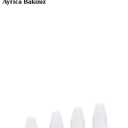
Ayrıca Bakınız
Canon Yazıcılar: Ofis ve Ev Kullanımı İçin
Güvenilir ve Yüksek Kaliteli Çözümler
Canon'un geniş ürün yelpazesi, yüksek baskı kalitesi ve kullanım
kolaylığıyla ofis ve ev ihtiyaçlarınızı karşılar. Kablosuz ve çok
fonksiyonlu modellerle verimlilik artar.
Canon 490 Mürekkep: Yüksek Kalite ve
Güvenilirlik İçin Uygun Seçenek
Canon 490 mürekkep, yüksek çözünürlük ve dayanıklılık sağlayan,
uyumlu ve ekonomik bir baskı çözümüdür. Orijinal kullanımıyla
baskı kalitenizi koruyun ve cihaz ömrünüzü uzatın.
Canon 1240C002CRG-045 M Kırmızı Toner:
Yüksek Kalite ve Güvenilir Baskı Çözümü
Canon 1240C002CRG-045 M kırmızı toner, canlı renkler ve yüksek
baskı kalitesi ile ofis ve profesyonel kullanıma uygun, ekonomik ve
çevre dostu çözümler sunar.