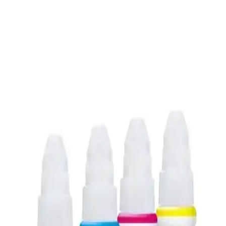
kolaylığıyla ofis ve ev ihtiyaçlarınızı karşılar. Kablosuz ve çok
fonksiyonlu modellerle verimlilik artar.
Canon 490 Mürekkep: Yüksek Kalite ve
Güvenilirlik İçin Uygun Seçenek
Canon 490 mürekkep, yüksek çözünürlük ve dayanıklılık sağlayan,
uyumlu ve ekonomik bir baskı çözümüdür. Orijinal kullanımıyla
baskı kalitenizi koruyun ve cihaz ömrünüzü uzatın.
Canon 1240C002CRG-045 M Kırmızı Toner:
Yüksek Kalite ve Güvenilir Baskı Çözümü
Canon 1240C002CRG-045 M kırmızı toner, canlı renkler ve yüksek
baskı kalitesi ile ofis ve profesyonel kullanıma uygun, ekonomik ve
çevre dostu çözümler sunar.
MG3550 Kartuş: Canon MG3550 Yazıcılar için
Yüksek Performans ve Kaliteli Baskı
MG3550 kartuş, Canon MG3550 yazıcılar için yüksek baskı
kalitesi, dayanıklılık ve kolay kullanım sunar. Orijinal kartuş tercih
ederek ekonomik ve çevre dostu baskılar elde edebilirsiniz.