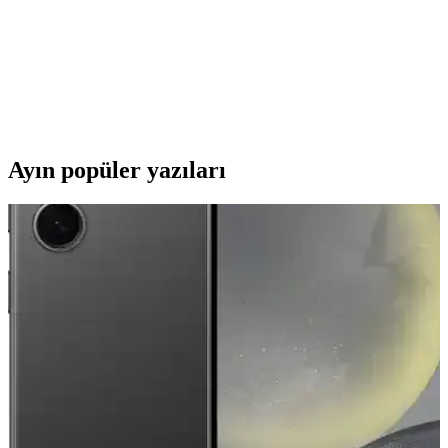
Kartuşu Detaylı İnceleme ve Performans Analizi
Canon Pixma G2400 sarı mürekkep kartuşu, yüksek kaliteli renkli
baskı ve dayanıklılık sunar. Siyah ve renkli baskılarda üstün
performans sağlayan bu ürün, profesyonel sonuçlar için ideal bir
seçenektir.
Ayın popüler yazıları