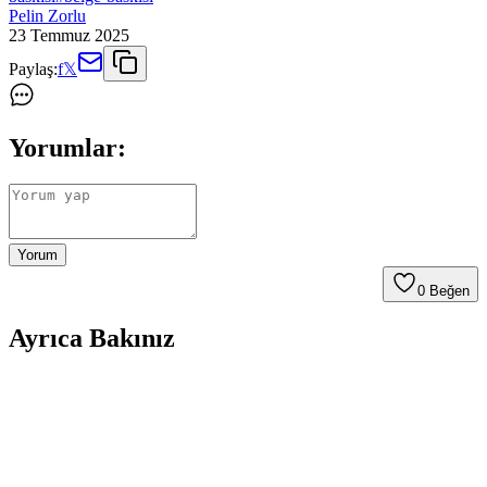
Pelin Zorlu
23 Temmuz 2025
Paylaş:
f
𝕏
Yorumlar:
Yorum
0
Beğen
Ayrıca Bakınız
Canon Yazıcılar: Ofis ve Ev Kullanımı İçin
Güvenilir ve Yüksek Kaliteli Çözümler
Canon'un geniş ürün yelpazesi, yüksek baskı kalitesi ve kullanım