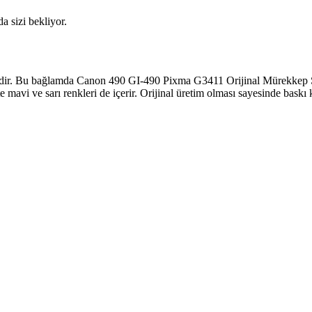
da sizi bekliyor.
ir. Bu bağlamda Canon 490 GI-490 Pixma G3411 Orijinal Mürekkep Seti, 
e mavi ve sarı renkleri de içerir. Orijinal üretim olması sayesinde bask
 ve Yüksek Kaliteli Çözümler
ığıyla ofis ve ev ihtiyaçlarınızı karşılar. Kablosuz ve çok fonksiyonlu m
 İçin Uygun Seçenek
umlu ve ekonomik bir baskı çözümüdür. Orijinal kullanımıyla baskı ka