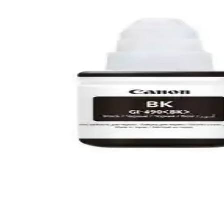
Canon 1240C002CRG-045 M Kırmızı Toner: Yüksek K
Canon 1240C002CRG-045 M kırmızı toner, canlı renkler ve yüksek bas
MG3550 Kartuş: Canon MG3550 Yazıcılar için Yüksek
MG3550 kartuş, Canon MG3550 yazıcılar için yüksek baskı kalitesi, day
Canon 3010 Yazıcı İncelemesi: Kompakt ve Ekonomi
Canon 3010 yazıcı, kompakt tasarımı, yüksek baskı kalitesi ve uygun ma
Canon MG2551S: Ekonomik ve Çok Fonksiyonlu Yazı
Canon MG2551S, ev ve küçük ofisler için ekonomik, çok fonksiyonlu yaz
Canon Yazıcılarda Kağıt Sıkışmadığı Halde Kağıt Sık
Canon yazıcılarda kağıt sıkışmadığı halde görülen kağıt sıkıştı hatasını
Canon Pixma G2400 için Orijinal Sarı Mürekkep Kart
Canon Pixma G2400 sarı mürekkep kartuşu, yüksek kaliteli renkli baskı