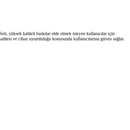
yüksek kaliteli baskılar elde etmek isteyen kullanıcılar için
ı kalitesi ve cihaz uyumluluğu konusunda kullanıcılarına güven sağlar.
odellerle verimlilik artar.
litenizi koruyun ve cihaz ömrünüzü uzatın.