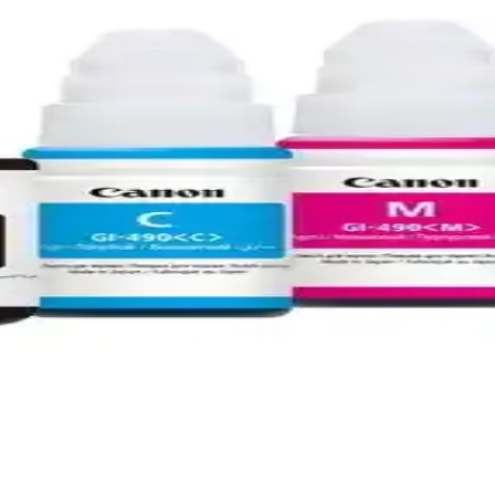
alite ve Güvenilir Baskı Çözümü
kı kalitesi ile ofis ve profesyonel kullanıma uygun, ekonomik ve çevr
 Performans ve Kaliteli Baskı
anıklılık ve kolay kullanım sunar. Orijinal kartuş tercih ederek ekonom
k Ofis Baskı Çözümü
liyetiyle ev ve küçük ofis kullanımı için ideal bir baskı çözümü sunuyo
cı Çözümü Ev ve Küçük Ofisler İçin
ıcıdır. Yüksek baskı kalitesi, hızlı performans ve kolay kullanım sunar
ıştı Hatasının Nedenleri ve Çözümleri
n nedenleri sensör arızaları, kağıt besleme sorunları ve yazılım hataları
uşu Detaylı İnceleme ve Performans Analizi
 ve dayanıklılık sunar. Siyah ve renkli baskılarda üstün performans sağ