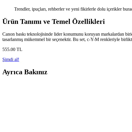
Trendler, ipuçları, rehberler ve yeni fikirlerle dolu içerikler bura
Ürün Tanımı ve Temel Özellikleri
Canon baskı teknolojisinde lider konumunu koruyan markalardan birid
tasarlanmış mükemmel bir seçenektir. Bu set, c-Y-M renkleriyle birlikt
555
.00
TL
Şimdi al!
Ayrıca Bakınız
Canon Yazıcılar: Ofis ve Ev Kullanımı İçin Güvenilir
Canon'un geniş ürün yelpazesi, yüksek baskı kalitesi ve kullanım kolayl
Canon 490 Mürekkep: Yüksek Kalite ve Güvenilirlik
Canon 490 mürekkep, yüksek çözünürlük ve dayanıklılık sağlayan, uy