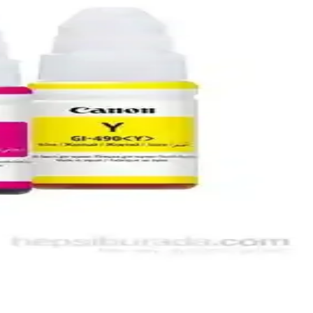
e dostu çözümler sunar.
ik ve çevre dostu baskılar elde edebilirsiniz.
r. Kullanıcı dostu özellikleriyle dikkat çekiyor.
ak günlük işlerinizi kolaylaştırır.
dır. Bu rehberde etkili çözüm ve önleyici adımlar anlatılmaktadır.
layan bu ürün, profesyonel sonuçlar için ideal bir seçenektir.