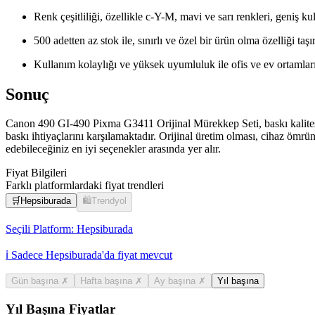
Renk çeşitliliği, özellikle c-Y-M, mavi ve sarı renkleri, geniş ku
500 adetten az stok ile, sınırlı ve özel bir ürün olma özelliği taşı
Kullanım kolaylığı ve yüksek uyumluluk ile ofis ve ev ortamla
Sonuç
Canon 490 GI-490 Pixma G3411 Orijinal Mürekkep Seti, baskı kalitesin
baskı ihtiyaçlarını karşılamaktadır. Orijinal üretim olması, cihaz ömrün
edebileceğiniz en iyi seçenekler arasında yer alır.
Fiyat Bilgileri
Farklı platformlardaki fiyat trendleri
🛒
Hepsiburada
🛍️
Trendyol
Seçili Platform:
Hepsiburada
ℹ️ Sadece Hepsiburada'da fiyat mevcut
Gün başına
✗
Hafta başına
✗
Ay başına
✗
Yıl başına
Yıl Başına Fiyatlar