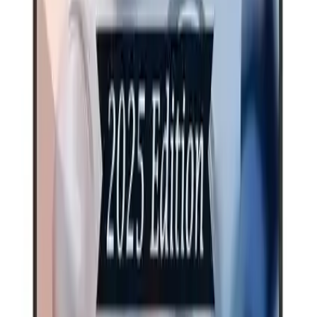
Cihazın işlemci gücü ve 32 GB RAM kapasitesi dijital içerik
üretimi, ofis çalışmaları ve yoğun çoklu görev senaryoları için teknik
olarak uygundur. Kullanıcı incelemeleri, oyunlarda da cihazın
oldukça stabil
performans verdiğini işaret etmektedir; bu sebeple
hem profesyonel hem eğlence amaçlı kullanıma uygundur.
Web kamerası ve kart okuyucu gibi donanımlar iletişim ve veri
aktarımı ihtiyaçlarını karşılayacak şekilde entegre edilmiştir.
Dayanıklılık, Ses ve Görüntü
Kasa yapısına ilişkin kullanıcı şüpheleri bulunmaktadır; bazı
değerlendirmelerde kasanın nispeten zayıf olduğu ve darbe
durumunda kırılma ihtimali hissedildiği raporlanmıştır. Hoparlör
performansı ise eleştiri almıştır: hoparlörlerin zaman zaman çınlama
veya çıtırtı yaptığı belirtilmiştir.
Ekran yenileme hızı ile ilgili olarak bazı kullanıcılar daha yüksek bir
yenileme hızının cihazı kusursuza daha yakın kılacağını ifade
etmiştir. Bu, özellikle hareketli görüntüler ve oyun deneyimi
açısından değerlendirilmesi gereken bir noktadır.
Artılar / Eksiler