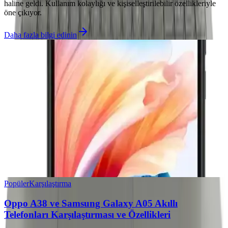
haline geldi. Kullanım kolaylığı ve kişiselleştirilebilir özellikleriyle
öne çıkıyor.
Daha fazla bilgi edinin
Popüler
Karşılaştırma
Oppo A38 ve Samsung Galaxy A05 Akıllı
Telefonları Karşılaştırması ve Özellikleri