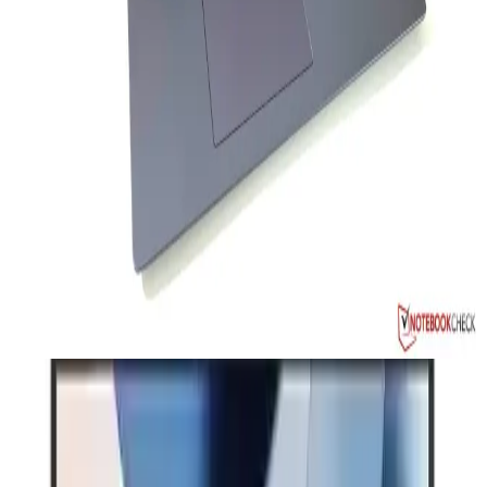
Apple 13 serisi, yeni nesil işlemciler ve inovatif özelliklerle
donatılmış, yüksek performanslı ve şık dizüstü bilgisayarlar sunar,
kullanıcıların ihtiyaçlarına uygun çeşitli modeller içerir.
32 GB DDR5 RAM ile Yüksek Performans ve
Geleceğin Teknolojisi
Yüksek kapasiteli DDR5 RAM, hız ve enerji verimliliği sağlayarak
modern bilgisayarların performansını artırır. 32 GB modüller,
profesyonel ve oyun ihtiyaçlarına uygun çözümler sunar.
Huawei MateBook D 16: Güçlü ve Şık Tasarıma
Sahip Çok Yönlü Dizüstü Bilgisayar
Huawei MateBook D 16, güçlü işlemci, şık tasarım ve uzun pil
ömrü ile hem iş hem eğlence için ideal çok yönlü dizüstü bilgisayar.
Teknik Özellikler ve Performans
İşlemci ve bellek:
Model, AMD Ryzen 5 7430U işlemci ile
donatılmıştır; işlemci 16 MB önbellek ve maksimum 4,3 GHz işaret
edilen performans değerleri sunar. Bellek tarafında DDR4