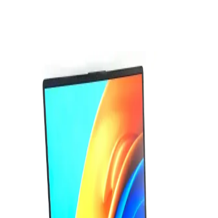
Şimdi al!
Ayrıca Bakınız
Ugreen CAT6 Yassı Ethernet Kablosu: Yüksek Hız
ve Dayanıklılık Sunan Pratik Bağlantı Çözümü
Ugreen CAT6 yassı Ethernet kablosu, yüksek hız, dayanıklılık ve
pratik kullanım özellikleriyle dar alanlarda ideal çözüm sunar. Uzun
ömürlü ve estetik tasarımıyla güvenilir bağlantı sağlar.
Bilgisayar Bileşenleri ve Performansını Belirleyen
Temel Unsurlar Hakkında Kapsamlı Bilgi
Bilgisayarın temel bileşenleri, performansı belirler. İşlemci, RAM,
anakart ve depolama gibi parçaların uyumu, güçlü ve verimli
sistemler oluşturmanın anahtarıdır.
Mercusys MS108 8 Portlu Yönetilemeyen Ethernet
Anahtarı Analizi ve Değerlendirmesi