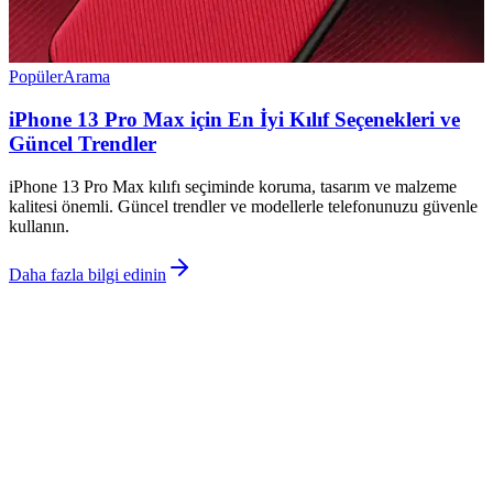
Popüler
Arama
iPhone 13 Pro Max için En İyi Kılıf Seçenekleri ve
Güncel Trendler
iPhone 13 Pro Max kılıfı seçiminde koruma, tasarım ve malzeme
kalitesi önemli. Güncel trendler ve modellerle telefonunuzu güvenle
kullanın.
Daha fazla bilgi edinin
©
Tablixx
2026
Site bölümleri
Ana Sayfa
Kategoriler
Etiketler
Yazarlar