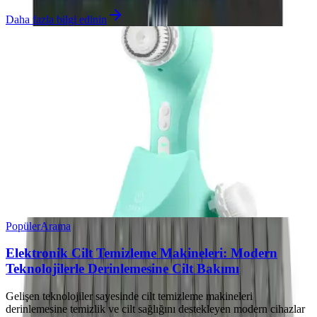
Daha fazla bilgi edinin
Popüler
Arama
Elektronik Cilt Temizleme Makineleri: Modern
Teknolojilerle Derinlemesine Cilt Bakımı
Gelişen teknolojiler sayesinde cilt temizleme makineleri
derinlemesine temizlik ve cilt sağlığını destekleyen modern cihazlar