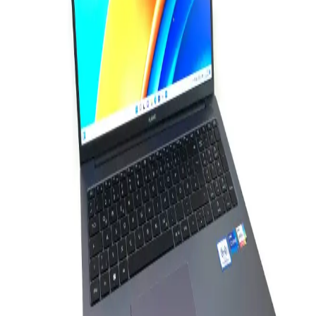
Mercusys MS108, 8 portlu, yönetilemeyen Ethernet anahtarıdır.
Basit kullanımı ve uygun fiyatıyla küçük ofis ve ev ağları için ideal,
ancak hız ve işlevsellik açısından bazı sınırlamalar içerir.
Fare Bilgisayarı: Elektronik Dünyasında Gelişen ve
Gelişmiş Kullanım Alanlarıyla Önemli Bir Giriş
Aracı
Fare bilgisayarı, elektronik dünyasında temel giriş cihazıdır.
Teknolojideki gelişmelerle ergonomik ve hassas modeller,
kullanıcıların ihtiyaçlarına uygun seçenekler sunar.
Addison ANC-40D ve Rampage AD-RC8 Showy
Dizüstü Bilgisayar Soğutucu Karşılaştırması
Addison ANC-40D ve Rampage AD-RC8 Showy soğutucularını
detaylı karşılaştırıyoruz. Performans, tasarım, gürültü ve kullanıcı
yorumlarıyla her iki ürünün avantajlarını ve dezavantajlarını
keşfedin.
Apple 13 Serisi: Yüksek Performans ve Şık Tasarım
ile Teknolojide Yeni Dönem