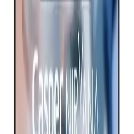
Artılar
Çok hafif, taşınabilir
Yere yatabilme ve kullanım esnekliği
32 GB DDR4 RAM ile güçlü çoklu görev yeteneği
500 GB SSD başlangıç için yeterli; ileride yükseltilebilir
Oyunlarda stabil performans
Eksiler
Type-C üzerinden şarj olmasının bazı kullanıcılar için pratik
olmadığı algısı
Kasada yapısal zayıflık hissi; darbelere karşı endişe
Hoparlörlerde zaman zaman çınlama/çatlama
Ekran yenileme hızı bazı kullanıcılarca yetersiz bulunuyor
Kısa ve net: hafif, taşınabilir, performansı yerinde; birkaç
donanım/ses paketi konusunda dikkat gerekiyor.