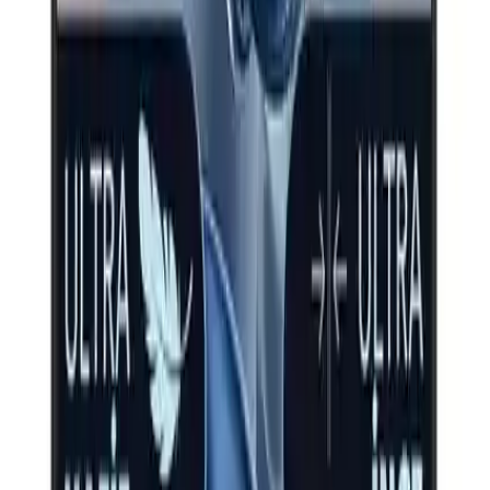
Max İndirim
0.0
%
Product ID:
casper-nirvana-x600-ryzen-5-hafif-ve-guclu-dizustu-
bilgisayar-ozellikleri
Tarih:
2026-08-09
Paylaş:
f
𝕏
Yorumlar:
Yorum
0
Beğen
Ayın popüler yazıları