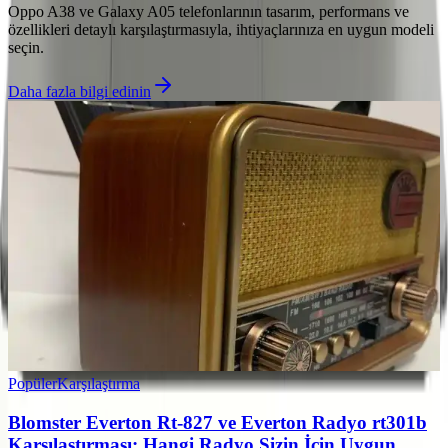
Oppo A38 ve Galaxy A05 telefonlarının tasarım, performans ve
özellikleri detaylı karşılaştırmasıyla, ihtiyaçlarınıza en uygun modeli
seçin.
Daha fazla bilgi edinin
Popüler
Karşılaştırma
Blomster Everton Rt-827 ve Everton Radyo rt301b
Karşılaştırması: Hangi Radyo Sizin İçin Uygun