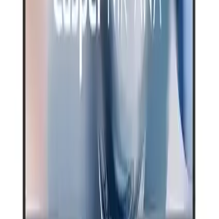
Fiyat Bilgileri
Farklı platformlardaki fiyat trendleri
🛒
Hepsiburada
🛍️
Trendyol
Seçili Platform:
Hepsiburada
ℹ️ Sadece Hepsiburada'da fiyat mevcut
Gün başına
✗
Hafta başına
✗
Ay başına
✗
Yıl başına
Yıl Başına Fiyatlar
Min Fiyat
21899.00
TL
Max Fiyat
26499.00
TL
Min İndirim
0.0
%