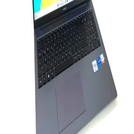
Fare bilgisayarı, elektronik dünyasında temel giriş cihazıdır.
Teknolojideki gelişmelerle ergonomik ve hassas modeller,
kullanıcıların ihtiyaçlarına uygun seçenekler sunar.
Addison ANC-40D ve Rampage AD-RC8 Showy
Dizüstü Bilgisayar Soğutucu Karşılaştırması
Addison ANC-40D ve Rampage AD-RC8 Showy soğutucularını
detaylı karşılaştırıyoruz. Performans, tasarım, gürültü ve kullanıcı
yorumlarıyla her iki ürünün avantajlarını ve dezavantajlarını
keşfedin.
Apple 13 Serisi: Yüksek Performans ve Şık Tasarım
ile Teknolojide Yeni Dönem
Apple 13 serisi, yeni nesil işlemciler ve inovatif özelliklerle
donatılmış, yüksek performanslı ve şık dizüstü bilgisayarlar sunar,
kullanıcıların ihtiyaçlarına uygun çeşitli modeller içerir.
32 GB DDR5 RAM ile Yüksek Performans ve
Geleceğin Teknolojisi