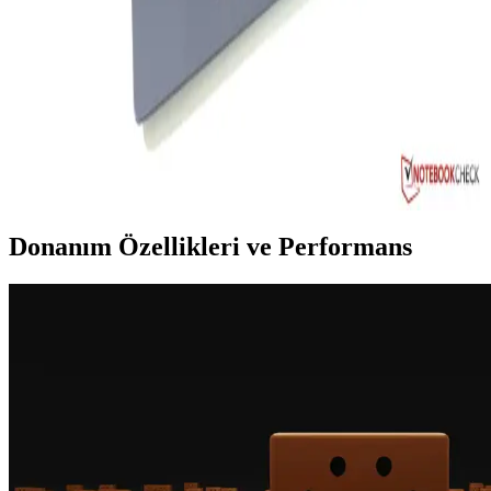
Yüksek kapasiteli DDR5 RAM, hız ve enerji verimliliği sağlayarak
modern bilgisayarların performansını artırır. 32 GB modüller,
profesyonel ve oyun ihtiyaçlarına uygun çözümler sunar.
Huawei MateBook D 16: Güçlü ve Şık Tasarıma
Sahip Çok Yönlü Dizüstü Bilgisayar
Huawei MateBook D 16, güçlü işlemci, şık tasarım ve uzun pil
ömrü ile hem iş hem eğlence için ideal çok yönlü dizüstü bilgisayar.
Donanım Özellikleri ve Performans