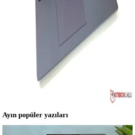
Apple 13 serisi, yeni nesil işlemciler ve inovatif özelliklerle
donatılmış, yüksek performanslı ve şık dizüstü bilgisayarlar sunar,
kullanıcıların ihtiyaçlarına uygun çeşitli modeller içerir.
32 GB DDR5 RAM ile Yüksek Performans ve
Geleceğin Teknolojisi
Yüksek kapasiteli DDR5 RAM, hız ve enerji verimliliği sağlayarak
modern bilgisayarların performansını artırır. 32 GB modüller,
profesyonel ve oyun ihtiyaçlarına uygun çözümler sunar.
Huawei MateBook D 16: Güçlü ve Şık Tasarıma
Sahip Çok Yönlü Dizüstü Bilgisayar
Huawei MateBook D 16, güçlü işlemci, şık tasarım ve uzun pil
ömrü ile hem iş hem eğlence için ideal çok yönlü dizüstü bilgisayar.
Ayın popüler yazıları