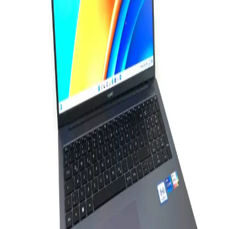
Mercusys MS108, 8 portlu, yönetilemeyen Ethernet anahtarıdır.
Basit kullanımı ve uygun fiyatıyla küçük ofis ve ev ağları için ideal,
ancak hız ve işlevsellik açısından bazı sınırlamalar içerir.
Fare Bilgisayarı: Elektronik Dünyasında Gelişen ve
Gelişmiş Kullanım Alanlarıyla Önemli Bir Giriş
Aracı
Fare bilgisayarı, elektronik dünyasında temel giriş cihazıdır.
Teknolojideki gelişmelerle ergonomik ve hassas modeller,
kullanıcıların ihtiyaçlarına uygun seçenekler sunar.
Addison ANC-40D ve Rampage AD-RC8 Showy
Dizüstü Bilgisayar Soğutucu Karşılaştırması
Addison ANC-40D ve Rampage AD-RC8 Showy soğutucularını
detaylı karşılaştırıyoruz. Performans, tasarım, gürültü ve kullanıcı
yorumlarıyla her iki ürünün avantajlarını ve dezavantajlarını
keşfedin.
Apple 13 Serisi: Yüksek Performans ve Şık Tasarım
ile Teknolojide Yeni Dönem