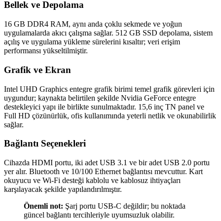
Bellek ve Depolama
16 GB DDR4 RAM, aynı anda çoklu sekmede ve yoğun
uygulamalarda akıcı çalışma sağlar. 512 GB SSD depolama, sistem
açılış ve uygulama yükleme sürelerini kısaltır; veri erişim
performansı yükseltilmiştir.
Grafik ve Ekran
Intel UHD Graphics entegre grafik birimi temel grafik görevleri için
uygundur; kaynakta belirtilen şekilde Nvidia GeForce entegre
destekleyici yapı ile birlikte sunulmaktadır. 15,6 inç TN panel ve
Full HD çözünürlük, ofis kullanımında yeterli netlik ve okunabilirlik
sağlar.
Bağlantı Seçenekleri
Cihazda HDMI portu, iki adet USB 3.1 ve bir adet USB 2.0 portu
yer alır. Bluetooth ve 10/100 Ethernet bağlantısı mevcuttur. Kart
okuyucu ve Wi‑Fi desteği kablolu ve kablosuz ihtiyaçları
karşılayacak şekilde yapılandırılmıştır.
Önemli not:
Şarj portu USB‑C değildir; bu noktada
güncel bağlantı tercihleriyle uyumsuzluk olabilir.