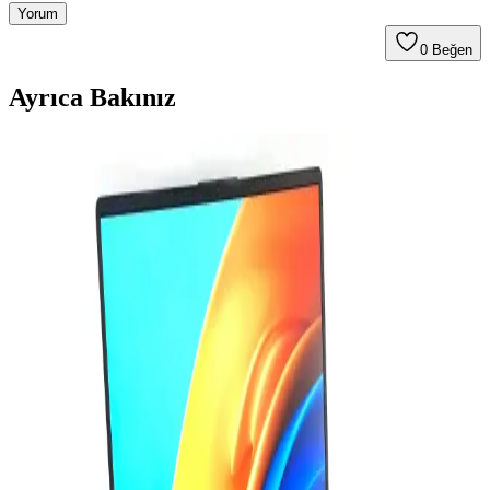
Yorum
0
Beğen
Ayrıca Bakınız
Ugreen CAT6 Yassı Ethernet Kablosu: Yüksek Hız
ve Dayanıklılık Sunan Pratik Bağlantı Çözümü
Ugreen CAT6 yassı Ethernet kablosu, yüksek hız, dayanıklılık ve
pratik kullanım özellikleriyle dar alanlarda ideal çözüm sunar. Uzun
ömürlü ve estetik tasarımıyla güvenilir bağlantı sağlar.
Bilgisayar Bileşenleri ve Performansını Belirleyen
Temel Unsurlar Hakkında Kapsamlı Bilgi
Bilgisayarın temel bileşenleri, performansı belirler. İşlemci, RAM,
anakart ve depolama gibi parçaların uyumu, güçlü ve verimli
sistemler oluşturmanın anahtarıdır.
Mercusys MS108 8 Portlu Yönetilemeyen Ethernet
Anahtarı Analizi ve Değerlendirmesi