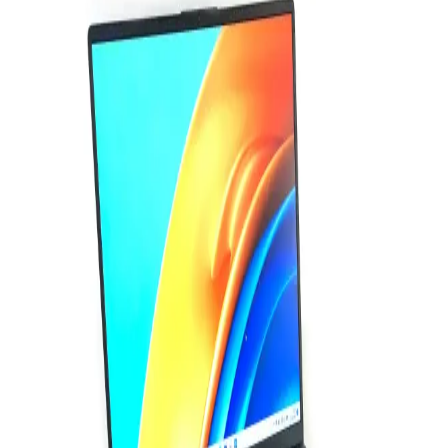
ve Dayanıklılık Sunan Pratik Bağlantı Çözümü
Ugreen CAT6 yassı Ethernet kablosu, yüksek hız, dayanıklılık ve
pratik kullanım özellikleriyle dar alanlarda ideal çözüm sunar. Uzun
ömürlü ve estetik tasarımıyla güvenilir bağlantı sağlar.
Bilgisayar Bileşenleri ve Performansını Belirleyen
Temel Unsurlar Hakkında Kapsamlı Bilgi
Bilgisayarın temel bileşenleri, performansı belirler. İşlemci, RAM,
anakart ve depolama gibi parçaların uyumu, güçlü ve verimli
sistemler oluşturmanın anahtarıdır.
Mercusys MS108 8 Portlu Yönetilemeyen Ethernet
Anahtarı Analizi ve Değerlendirmesi
Mercusys MS108, 8 portlu, yönetilemeyen Ethernet anahtarıdır.
Basit kullanımı ve uygun fiyatıyla küçük ofis ve ev ağları için ideal,
ancak hız ve işlevsellik açısından bazı sınırlamalar içerir.
Fare Bilgisayarı: Elektronik Dünyasında Gelişen ve
Gelişmiş Kullanım Alanlarıyla Önemli Bir Giriş
Aracı