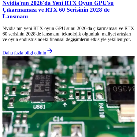
Nvidia'nın 2026'da Yeni RTX Oyun GPU'su
Çıkarmaması ve RTX 60 Serisinin 2028'de
Lansmanı
Nvidia'nın yeni RTX oyun GPU'sunu 2026'da çıkarmaması ve RTX
60 serisinin 2028'de lansmanı, teknolojik olgunluk, maliyet artışları
ve oyun endüstrisindeki finansal değişimlerin etkisiyle şekilleniyor.
Daha fazla bilgi edinin