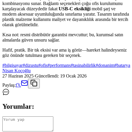
kombinasyonu sunar. Bağlantı seçenekleri çoğu ofis kurulumunu
karşılayacak düzeydedir fakat
USB‑C eksikliği
mobil şarj ve
modern aksesuar uyumluluğunda sınırlama yaratır. Tasarım tarafında
plastik malzeme kullanımı maliyet ve dayanıklılık arasında bir tercih
olarak görülmelidir.
Kısa not: resmi distribütör garantisi mevcuttur; bu, kurumsal satın
almalarda güven unsuru sağlar.
Hafif, pratik. Bir tık eksisi var ama iş görür—hareket halindeyseniz
göz önünde tutulması gereken bir seçenek.
#
bilgisayar
#
dizustu
#
ofis
#
performans
#
tasinabilirlik
#
donanim
#
batarya
Nisan Koçoğlu
27 Haziran 2025
·
Güncellendi:
19 Ocak 2026
Paylaş:
f
𝕏
Yorumlar: