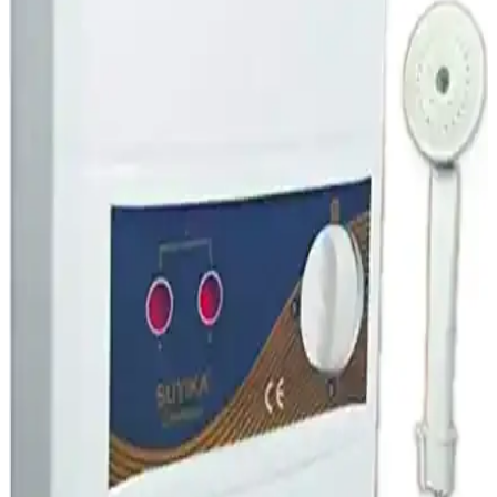
Finlux FXTS 650 65 Litre Mekanik Termosifon
Güçlü ve Güvenilir Sıcak Su Çözümü
Finlux FXTS 650, 65 litre kapasitesi, titanyum kaplamalı kazanı ve
enerji tasarrufu sağlayan izolasyonu ile dayanıklı ve kullanışlı bir
sıcak su çözümüdür.
Airfel Maestro Optimum 20/24 Tam Yoğuşmalı
Kombi: Yüksek Performans ve Enerji Tasarrufu
Airfel Maestro Optimum 20/24 tam yoğuşmalı kombi, üstün enerji
tasarrufu ve yüksek sıcak su kapasitesi ile modern yaşam alanları
için ideal çözümler sunar.
Daikin Icon Premix 20 Kw Yoğuşmalı Kombi:
Enerji Verimli ve Çevre Dostu Isıtma Çözümü
Daikin Icon Premix 20 Kw, yüksek verimlilik ve çevre dostu
teknoloji ile tasarlanmış, kompakt ve kullanışlı bir yoğuşmalı
kombidir. Enerji tasarrufu ve düşük emisyon özellikleriyle ideal
ısıtma çözümüdür.