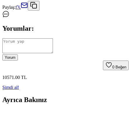
Paylaş:
f
𝕏
Yorumlar:
Yorum
0
Beğen
10571
.00
TL
Şimdi al!
Ayrıca Bakınız
Ariston 30 lt Termosifon: Enerji Tasarruflu ve
Dayanıklı Sıcak Su Çözümü