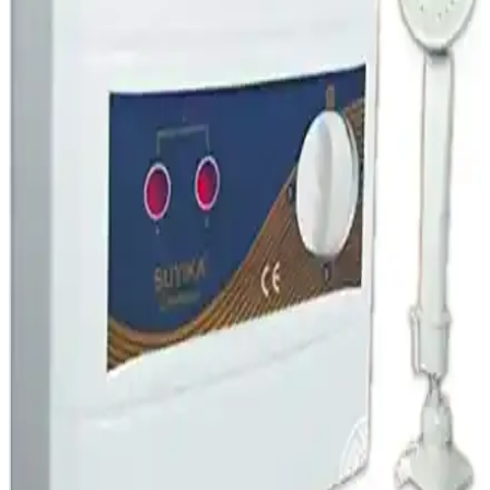
enerji tasarrufu sağlayan izolasyonu ile dayanıklı ve kullanışlı bir
sıcak su çözümüdür.
Airfel Maestro Optimum 20/24 Tam Yoğuşmalı
Kombi: Yüksek Performans ve Enerji Tasarrufu
Airfel Maestro Optimum 20/24 tam yoğuşmalı kombi, üstün enerji
tasarrufu ve yüksek sıcak su kapasitesi ile modern yaşam alanları
için ideal çözümler sunar.
Daikin Icon Premix 20 Kw Yoğuşmalı Kombi:
Enerji Verimli ve Çevre Dostu Isıtma Çözümü
Daikin Icon Premix 20 Kw, yüksek verimlilik ve çevre dostu
teknoloji ile tasarlanmış, kompakt ve kullanışlı bir yoğuşmalı
kombidir. Enerji tasarrufu ve düşük emisyon özellikleriyle ideal
ısıtma çözümüdür.
Bosch Condens 1200 W 28/30 kW Tam Yoğuşmalı
Kombi: Modern Isıtma Çözümünün Özellikleri ve
Avantajları
Bosch Condens 1200 W, yüksek enerji verimliliği ve kompakt