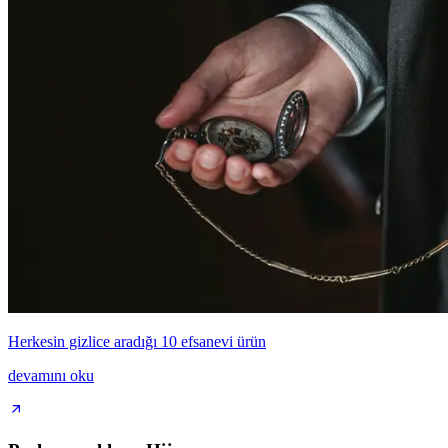
Herkesin gizlice aradığı 10 efsanevi ürün
devamını oku