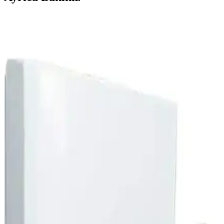
Ariston 30 lt Termosifon: Enerji Tasarruflu ve
Dayanıklı Sıcak Su Çözümü
Ariston 30 lt termosifon, kompakt tasarımı ve enerji verimliliği ile ev
ve küçük işletmeler için ekonomik, dayanıklı ve güvenli sıcak su
çözümü sunar.
Fabem Albatros 24KW Tam Yoğuşmalı Kombi:
Yüksek Verimlilik ve Modern Tasarım Çözümü
Fabem Albatros 24KW tam yoğuşmalı kombi, enerji tasarrufu ve
dayanıklılığıyla modern yaşam alanlarını ısıtırken çevre dostudur.
Kompakt tasarımıyla her mekâna uyum sağlar, sessiz çalışır ve uzun
ömürlüdür.
Baymak Aqua Konfor Termosifon 65 Lt Yüksek
Performans ve Güvenlik Özellikleri
Baymak Aqua Konfor Termosifon, 65 litrelik kapasitesi, enerji
tasarrufu ve gelişmiş güvenlik özellikleriyle modern evler ve
işletmeler için ideal su ısıtıcıdır.