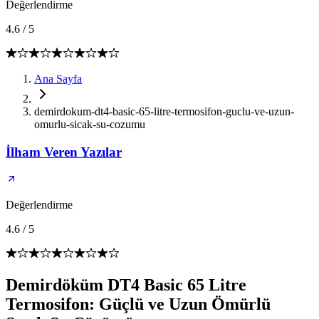
Değerlendirme
4.6
/
5
Ana Sayfa
demirdokum-dt4-basic-65-litre-termosifon-guclu-ve-uzun-
omurlu-sicak-su-cozumu
İlham Veren Yazılar
Değerlendirme
4.6
/
5
Demirdöküm DT4 Basic 65 Litre
Termosifon: Güçlü ve Uzun Ömürlü