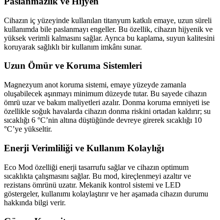
Paslanmazlık ve Hijyen
Cihazın iç yüzeyinde kullanılan titanyum katkılı emaye, uzun süreli
kullanımda bile paslanmayı engeller. Bu özellik, cihazın hijyenik ve
yüksek verimli kalmasını sağlar. Ayrıca bu kaplama, suyun kalitesini
koruyarak sağlıklı bir kullanım imkânı sunar.
Uzun Ömür ve Koruma Sistemleri
Magnezyum anot koruma sistemi, emaye yüzeyde zamanla
oluşabilecek aşınmayı minimum düzeyde tutar. Bu sayede cihazın
ömrü uzar ve bakım maliyetleri azalır. Donma koruma emniyeti ise
özellikle soğuk havalarda cihazın donma riskini ortadan kaldırır; su
sıcaklığı 6 °C’nin altına düştüğünde devreye girerek sıcaklığı 10
°C’ye yükseltir.
Enerji Verimliliği ve Kullanım Kolaylığı
Eco Mod özelliği enerji tasarrufu sağlar ve cihazın optimum
sıcaklıkta çalışmasını sağlar. Bu mod, kireçlenmeyi azaltır ve
rezistans ömrünü uzatır. Mekanik kontrol sistemi ve LED
göstergeler, kullanımı kolaylaştırır ve her aşamada cihazın durumu
hakkında bilgi verir.