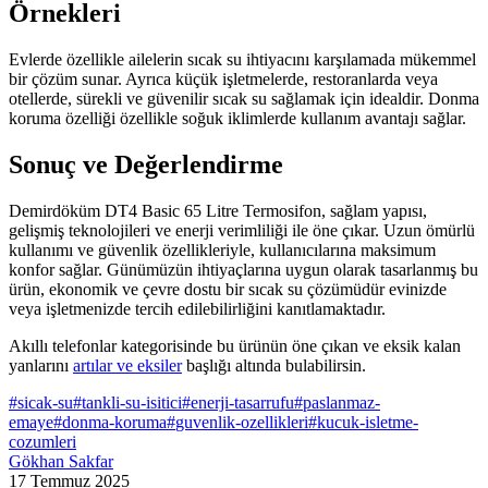
Örnekleri
Evlerde özellikle ailelerin sıcak su ihtiyacını karşılamada mükemmel
bir çözüm sunar. Ayrıca küçük işletmelerde, restoranlarda veya
otellerde, sürekli ve güvenilir sıcak su sağlamak için idealdir. Donma
koruma özelliği özellikle soğuk iklimlerde kullanım avantajı sağlar.
Sonuç ve Değerlendirme
Demirdöküm DT4 Basic 65 Litre Termosifon, sağlam yapısı,
gelişmiş teknolojileri ve enerji verimliliği ile öne çıkar. Uzun ömürlü
kullanımı ve güvenlik özellikleriyle, kullanıcılarına maksimum
konfor sağlar. Günümüzün ihtiyaçlarına uygun olarak tasarlanmış bu
ürün, ekonomik ve çevre dostu bir sıcak su çözümüdür evinizde
veya işletmenizde tercih edilebilirliğini kanıtlamaktadır.
Akıllı telefonlar kategorisinde bu ürünün öne çıkan ve eksik kalan
yanlarını
artılar ve eksiler
başlığı altında bulabilirsin.
#
sicak-su
#
tankli-su-isitici
#
enerji-tasarrufu
#
paslanmaz-
emaye
#
donma-koruma
#
guvenlik-ozellikleri
#
kucuk-isletme-
cozumleri
Gökhan Sakfar
17 Temmuz 2025