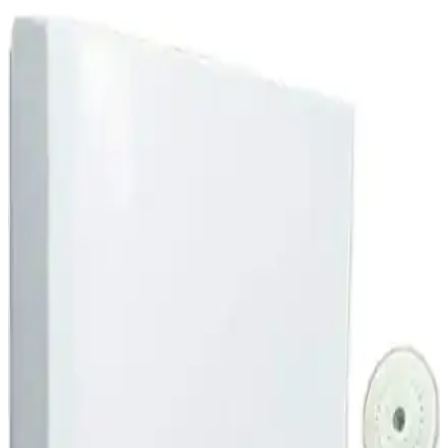
Ariston 30 lt termosifon, kompakt tasarımı ve enerji verimliliği ile ev
ve küçük işletmeler için ekonomik, dayanıklı ve güvenli sıcak su
çözümü sunar.
Fabem Albatros 24KW Tam Yoğuşmalı Kombi:
Yüksek Verimlilik ve Modern Tasarım Çözümü
Fabem Albatros 24KW tam yoğuşmalı kombi, enerji tasarrufu ve
dayanıklılığıyla modern yaşam alanlarını ısıtırken çevre dostudur.
Kompakt tasarımıyla her mekâna uyum sağlar, sessiz çalışır ve uzun
ömürlüdür.
Baymak Aqua Konfor Termosifon 65 Lt Yüksek
Performans ve Güvenlik Özellikleri
Baymak Aqua Konfor Termosifon, 65 litrelik kapasitesi, enerji
tasarrufu ve gelişmiş güvenlik özellikleriyle modern evler ve
işletmeler için ideal su ısıtıcıdır.
Finlux FXTS 650 65 Litre Mekanik Termosifon
Güçlü ve Güvenilir Sıcak Su Çözümü
Finlux FXTS 650, 65 litre kapasitesi, titanyum kaplamalı kazanı ve