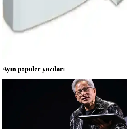
tasarımıyla modern ısıtma çözümleri sunar. Kolay kurulum ve bakım
avantajlarıyla, farklı kapasite seçenekleriyle geniş kullanım alanı
sağlar.
Suyıka Champion 2023 Elektrikli Şofben: Yüksek
Güç ve Verimlilikle Sıcak Su Sağlama
Suyıka Champion 2023 elektrikli şofben, 7500 W gücüyle hızlı ve
etkili su ısıtma sağlar, dayanıklı yapısı ve enerji verimliliğiyle öne
çıkar.
Ayın popüler yazıları