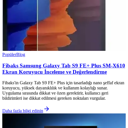
Popüler
Blog
Fibaks Samsung Galaxy Tab S9 FE+ Plus SM-X610
Ekran Koruyucu İnceleme ve Değerlendirme
Fibaks'in Galaxy Tab S9 FE+ Plus için tasarladığı nano şeffaf ekran
koruyucu, yüksek dayanıklılık ve kullanım kolaylığı sunar.
Uygulama sırasında dikkat ve özen gerektirir, kullanıcı geri
bildirimleri ise dikkat edilmesi gereken noktaları vurgular.
Daha fazla bilgi edinin