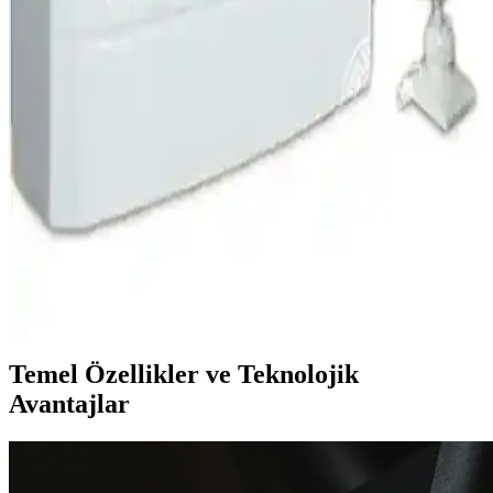
Bosch Condens 1200 W 28/30 kW Tam Yoğuşmalı
Kombi: Modern Isıtma Çözümünün Özellikleri ve
Avantajları
Bosch Condens 1200 W, yüksek enerji verimliliği ve kompakt
tasarımıyla modern ısıtma çözümleri sunar. Kolay kurulum ve bakım
avantajlarıyla, farklı kapasite seçenekleriyle geniş kullanım alanı
sağlar.
Suyıka Champion 2023 Elektrikli Şofben: Yüksek
Güç ve Verimlilikle Sıcak Su Sağlama
Suyıka Champion 2023 elektrikli şofben, 7500 W gücüyle hızlı ve
etkili su ısıtma sağlar, dayanıklı yapısı ve enerji verimliliğiyle öne
çıkar.
Temel Özellikler ve Teknolojik
Avantajlar