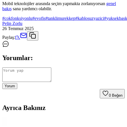
Mobil teknolojiler arasında seçim yapmakta zorlanıyorsan
genel
bakış
sana yardımcı olabilir.
#
cokfonksiyonlu
#
evofis
#
tanklimurekkep
#
kablosuzyazici
#
yuksekbask
Pelin Zorlu
26 Temmuz 2025
Paylaş:
f
𝕏
Yorumlar:
Yorum
0
Beğen
Ayrıca Bakınız
Xiaomi Redmi Note 8 için Şık ve Koruyucu