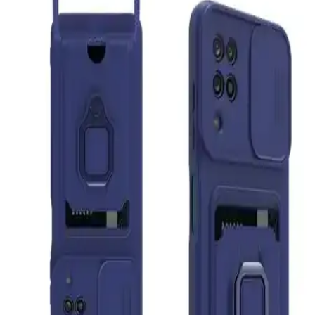
Samsung Galaxy Tab A11+ ve A9+ Plus İçin Tam
Koruma ve Kullanım Kolaylığı Sunan Kılıf
Samsung Galaxy Tab A11+ ve A9+ Plus modelleriyle uyumlu, 360
derece dönebilir, dayanıklı ve şık tasarımlı kılıf, kullanım kolaylığı
ve tam koruma sağlar.
Syrox S16 Bluetooth Kulak Üstü Kulaklık: Yüksek
Ses Kalitesi ve Çok Yönlü Kullanım Özellikleri
Syrox S16 Bluetooth kulaklık, ergonomik tasarımı, yüksek ses
kalitesi ve çok fonksiyonlu özellikleriyle öne çıkar. Kablosuz
kullanım, MicroSD ve AUX desteği ile çok yönlü deneyim sunar.
Samsung Galaxy Tab S7 FE ve S8 Plus için
dayanıklı ve çok fonksiyonlu kılıf özellikleri
M.TK Moveteck Samsung Galaxy Tab kılıfı, dayanıklı malzeme ve
çok fonksiyonlu tasarımıyla cihazınızı güvenle korur, pratik kullanım
sağlar ve estetik görünüm sunar.
Havit I62 Katlanabilir Bluetooth Kulaklık