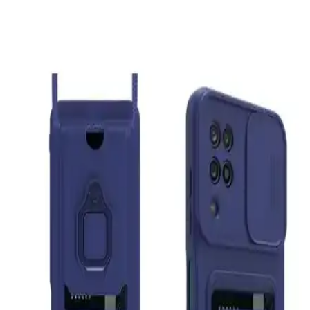
Cüzdanlı Kapaklı Kılıf Özellikleri ve Kullanım
Avantajları
Eonaks Xiaomi Redmi Note 8 cüzdanlı kapaklı kılıf, dayanıklı suni
deri ve silikon yapısıyla şıklık ve koruma sağlar, stand fonksiyonu
ve kart bölmesiyle pratik kullanım sunar.
Samsung Galaxy Tab A11+ ve A9+ Plus İçin Tam
Koruma ve Kullanım Kolaylığı Sunan Kılıf
Samsung Galaxy Tab A11+ ve A9+ Plus modelleriyle uyumlu, 360
derece dönebilir, dayanıklı ve şık tasarımlı kılıf, kullanım kolaylığı
ve tam koruma sağlar.
Syrox S16 Bluetooth Kulak Üstü Kulaklık: Yüksek
Ses Kalitesi ve Çok Yönlü Kullanım Özellikleri
Syrox S16 Bluetooth kulaklık, ergonomik tasarımı, yüksek ses
kalitesi ve çok fonksiyonlu özellikleriyle öne çıkar. Kablosuz
kullanım, MicroSD ve AUX desteği ile çok yönlü deneyim sunar.
Samsung Galaxy Tab S7 FE ve S8 Plus için
dayanıklı ve çok fonksiyonlu kılıf özellikleri