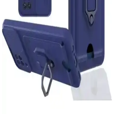
İncelemesi ve Kullanıcı Yorumları
Havit I62 Bluetooth kulaklık, şık tasarımı, uzun pil ömrü ve yüksek
ses kalitesi ile öne çıkar. Kablosuz ve kablolu kullanım seçenekleri
sunar, spor ve seyahatlerinizde rahatlıkla kullanabilirsiniz.
Prolysus Samsung Galaxy M51 Kapaklı Standlı
Cüzdan Kılıfı: Şıklık ve Koruma Bir Arada
Samsung Galaxy M51 için tasarlanmış Prolysus kapaklı standlı
cüzdan kılıfı, şıklık ve dayanıklılığı bir arada sunar. Kart ve nakit
taşıma imkanıyla günlük kullanımda kolaylık sağlar.
Eonaks P13 Blue Plus 2022 Cüzdanlı Kapaklı Kılıf:
Şık ve Güvenli Telefon Koruma Çözümü
Eonaks P13 Blue Plus 2022 modeli için tasarlanmış şık ve dayanıklı
kapaklı kılıf, cüzdan fonksiyonuyla telefonunuzu korurken
kullanışlılık sunar.
Samsung Galaxy M32 için dayanıklı ve şık
Moveteck Kılıfı yüksek koruma ve fonksiyonellik
sağlar