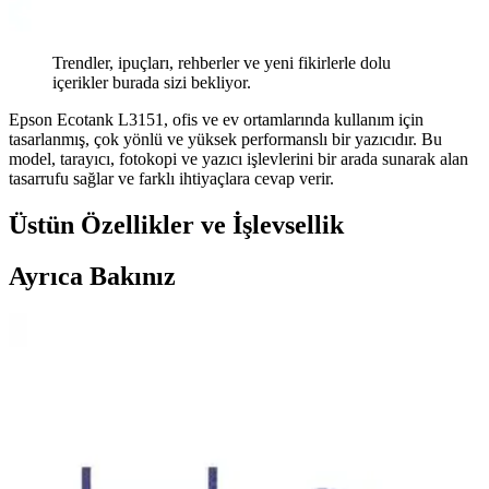
Trendler, ipuçları, rehberler ve yeni fikirlerle dolu
içerikler burada sizi bekliyor.
Epson Ecotank L3151, ofis ve ev ortamlarında kullanım için
tasarlanmış, çok yönlü ve yüksek performanslı bir yazıcıdır. Bu
model, tarayıcı, fotokopi ve yazıcı işlevlerini bir arada sunarak alan
tasarrufu sağlar ve farklı ihtiyaçlara cevap verir.
Üstün Özellikler ve İşlevsellik
Ayrıca Bakınız
Xiaomi Redmi Note 8 için Şık ve Koruyucu
Cüzdanlı Kapaklı Kılıf Özellikleri ve Kullanım
Avantajları
Eonaks Xiaomi Redmi Note 8 cüzdanlı kapaklı kılıf, dayanıklı suni
deri ve silikon yapısıyla şıklık ve koruma sağlar, stand fonksiyonu
ve kart bölmesiyle pratik kullanım sunar.