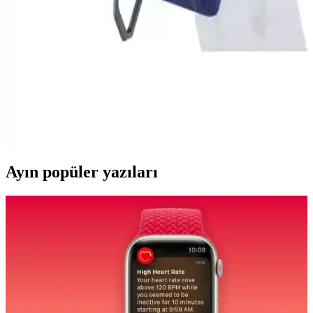
kapaklı kılıf, cüzdan fonksiyonuyla telefonunuzu korurken
kullanışlılık sunar.
Samsung Galaxy M32 için dayanıklı ve şık
Moveteck Kılıfı yüksek koruma ve fonksiyonellik
sağlar
Samsung Galaxy M32 modeli için tasarlanan Moveteck kılıfı,
yüksek kaliteli silikon malzeme, çok fonksiyonlu tasarım ve estetik
detaylar ile cihazınızı korur ve şıklık katar.
Ayın popüler yazıları