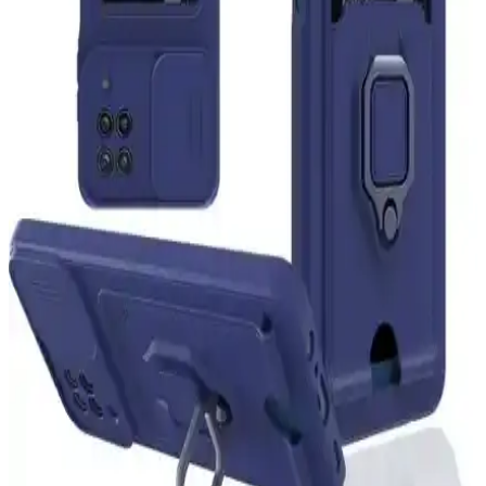
M.TK Moveteck Samsung Galaxy Tab kılıfı, dayanıklı malzeme ve
çok fonksiyonlu tasarımıyla cihazınızı güvenle korur, pratik kullanım
sağlar ve estetik görünüm sunar.
Havit I62 Katlanabilir Bluetooth Kulaklık
İncelemesi ve Kullanıcı Yorumları
Havit I62 Bluetooth kulaklık, şık tasarımı, uzun pil ömrü ve yüksek
ses kalitesi ile öne çıkar. Kablosuz ve kablolu kullanım seçenekleri
sunar, spor ve seyahatlerinizde rahatlıkla kullanabilirsiniz.
Prolysus Samsung Galaxy M51 Kapaklı Standlı
Cüzdan Kılıfı: Şıklık ve Koruma Bir Arada
Samsung Galaxy M51 için tasarlanmış Prolysus kapaklı standlı
cüzdan kılıfı, şıklık ve dayanıklılığı bir arada sunar. Kart ve nakit
taşıma imkanıyla günlük kullanımda kolaylık sağlar.
Eonaks P13 Blue Plus 2022 Cüzdanlı Kapaklı Kılıf:
Şık ve Güvenli Telefon Koruma Çözümü
Eonaks P13 Blue Plus 2022 modeli için tasarlanmış şık ve dayanıklı