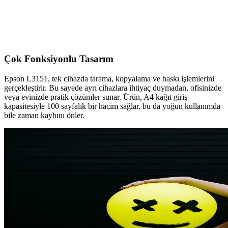
Samsung Galaxy M32 modeli için tasarlanan Moveteck kılıfı,
yüksek kaliteli silikon malzeme, çok fonksiyonlu tasarım ve estetik
detaylar ile cihazınızı korur ve şıklık katar.
Çok Fonksiyonlu Tasarım
Epson L3151, tek cihazda tarama, kopyalama ve baskı işlemlerini
gerçekleştirir. Bu sayede ayrı cihazlara ihtiyaç duymadan, ofisinizde
veya evinizde pratik çözümler sunar. Ürün, A4 kağıt giriş
kapasitesiyle 100 sayfalık bir hacim sağlar, bu da yoğun kullanımda
bile zaman kaybını önler.