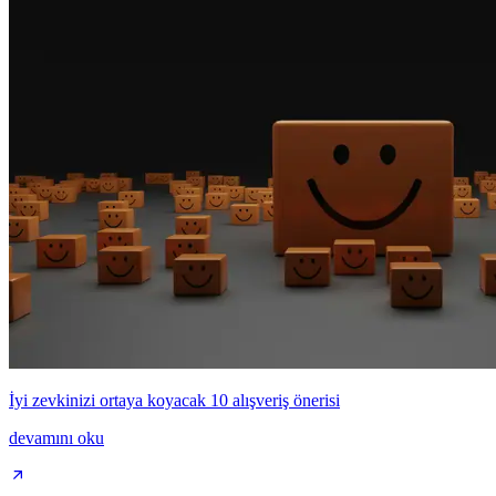
İyi zevkinizi ortaya koyacak 10 alışveriş önerisi
devamını oku