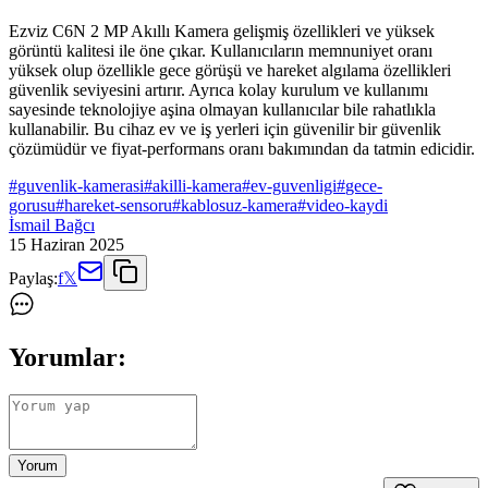
Ezviz C6N 2 MP Akıllı Kamera gelişmiş özellikleri ve yüksek
görüntü kalitesi ile öne çıkar. Kullanıcıların memnuniyet oranı
yüksek olup özellikle gece görüşü ve hareket algılama özellikleri
güvenlik seviyesini artırır. Ayrıca kolay kurulum ve kullanımı
sayesinde teknolojiye aşina olmayan kullanıcılar bile rahatlıkla
kullanabilir. Bu cihaz ev ve iş yerleri için güvenilir bir güvenlik
çözümüdür ve fiyat-performans oranı bakımından da tatmin edicidir.
#
guvenlik-kamerasi
#
akilli-kamera
#
ev-guvenligi
#
gece-
gorusu
#
hareket-sensoru
#
kablosuz-kamera
#
video-kaydi
İsmail Bağcı
15 Haziran 2025
Paylaş:
f
𝕏
Yorumlar:
Yorum