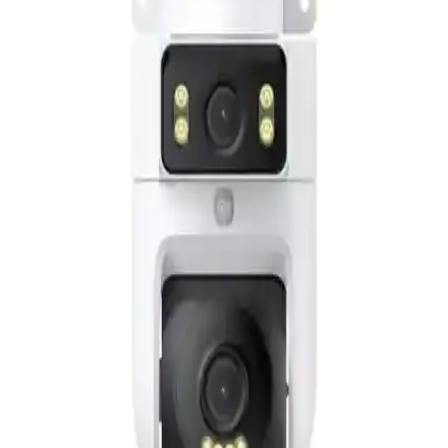
Bintech'in gece görüşlü 360 derece IP kamerası, yüksek çözünürlük,
hareket algılama ve kablosuz bağlantı özellikleriyle güvenliği artırır,
kolay kurulumu ve çok yönlü kullanımıyla öne çıkar.
Tenda CP6 2K Pan-Tilt Güvenlik Kamerası ile Ev
ve İş Güvenliğinizi Artırın
Tenda CP6 2K çözünürlük ve pan-tilt fonksiyonlarıyla ev ve iş
yerleri için ideal, kolay kurulabilen, dayanıklı ve güvenli bağlantı
sağlayan akıllı güvenlik kamerasıdır.
Anker Eufy Güvenlik Çift Lensli 4K UHD 360°
Döner IP Kamera S350 İnceleme ve Özellikler
Eufy S350, 4K UHD çözünürlük, 360° döndürme ve yapay zeka
özellikleriyle üstün iç mekan güvenliği sağlar, gece görüşü ve kolay
kurulum ile evinizi detaylı şekilde izler.
Xenon Smart 3MP 1080p Full HD İç Mekan Wi-Fi
Güvenlik Kamerası Detaylı Özellikleri ve Kullanım
Avantajları