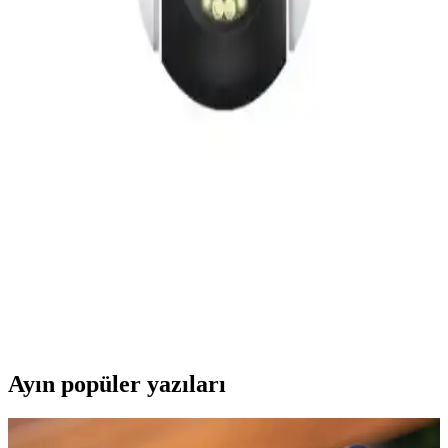
Xenon Smart 3MP 1080p Full HD Wi-Fi kamera, gece görüş, çift
yönlü iletişim ve geniş alan izleme özellikleriyle iç mekan
güvenliğinizi en üst seviyeye taşır.
Bosch BCS711XXL Güvenlik Kamerası: Akıllı ve
Güvenilir İzleme Çözümü
Bosch BCS711XXL, yüksek çözünürlüklü görüntü, gece görüş ve
uzaktan erişim özellikleriyle ev ve iş yerleri için güvenilir bir
güvenlik kamerasıdır.
Xiaomi Outdoor Kamera CW500 Dual Eu Güvenlik
ve Gözetim İçin Gelişmiş Çözüm
Xiaomi Outdoor Kamera CW500 Dual Eu, yüksek çözünürlük,
hareket algılama ve dayanıklı tasarımıyla güvenlikte yeni standartlar
getiriyor. Kullanıcı dostu özellikleriyle gözetim kolaylaşıyor.
Ayın popüler yazıları