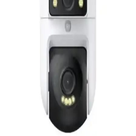
ve İş Güvenliğinizi Artırın
Tenda CP6 2K çözünürlük ve pan-tilt fonksiyonlarıyla ev ve iş
yerleri için ideal, kolay kurulabilen, dayanıklı ve güvenli bağlantı
sağlayan akıllı güvenlik kamerasıdır.
Anker Eufy Güvenlik Çift Lensli 4K UHD 360°
Döner IP Kamera S350 İnceleme ve Özellikler
Eufy S350, 4K UHD çözünürlük, 360° döndürme ve yapay zeka
özellikleriyle üstün iç mekan güvenliği sağlar, gece görüşü ve kolay
kurulum ile evinizi detaylı şekilde izler.
Xenon Smart 3MP 1080p Full HD İç Mekan Wi-Fi
Güvenlik Kamerası Detaylı Özellikleri ve Kullanım
Avantajları
Xenon Smart 3MP 1080p Full HD Wi-Fi kamera, gece görüş, çift
yönlü iletişim ve geniş alan izleme özellikleriyle iç mekan
güvenliğinizi en üst seviyeye taşır.
Bosch BCS711XXL Güvenlik Kamerası: Akıllı ve
Güvenilir İzleme Çözümü