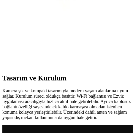
Bosch BCS711XXL, yüksek çözünürlüklü görüntü, gece görüş ve
uzaktan erişim özellikleriyle ev ve iş yerleri için güvenilir bir
güvenlik kamerasıdır.
Xiaomi Outdoor Kamera CW500 Dual Eu Güvenlik
ve Gözetim İçin Gelişmiş Çözüm
Xiaomi Outdoor Kamera CW500 Dual Eu, yüksek çözünürlük,
hareket algılama ve dayanıklı tasarımıyla güvenlikte yeni standartlar
getiriyor. Kullanıcı dostu özellikleriyle gözetim kolaylaşıyor.
Tasarım ve Kurulum
Kamera şık ve kompakt tasarımıyla modern yaşam alanlarına uyum
sağlar. Kurulum süreci oldukça basittir; Wi-Fi bağlantısı ve Ezviz
uygulaması aracılığıyla hızlıca aktif hale getirilebilir. Ayrıca kablosuz
bağlantı özelliği sayesinde ek kablo karmaşası olmadan istenilen
konuma kolayca yerleştirilebilir. Üzerindeki dahili anten ve sağlam
yapısı dış mekan kullanımına da uygun hale getirir.