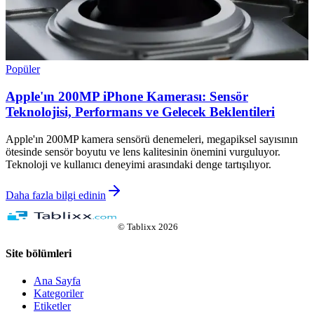
Popüler
Apple'ın 200MP iPhone Kamerası: Sensör
Teknolojisi, Performans ve Gelecek Beklentileri
Apple'ın 200MP kamera sensörü denemeleri, megapiksel sayısının
ötesinde sensör boyutu ve lens kalitesinin önemini vurguluyor.
Teknoloji ve kullanıcı deneyimi arasındaki denge tartışılıyor.
Daha fazla bilgi edinin
©
Tablixx
2026
Site bölümleri
Ana Sayfa
Kategoriler
Etiketler