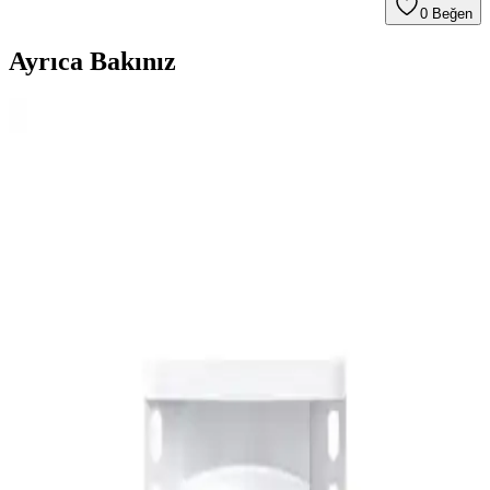
0
Beğen
Ayrıca Bakınız
WD Purple 2TB Güvenlik Diski: Güçlü ve Güvenilir
Depolama Çözümü
WD Purple 2TB güvenlik diski, 7/24 çalışan güvenlik sistemleri için
tasarlanmış yüksek kapasiteli, dayanıklı ve enerji verimli bir
depolama çözümüdür. Video kayıplarını azaltan teknolojileriyle
güvenliğinizi sağlar.
Sandisk SDSQQVR-128G-GN6IA Hafıza Kartı:
Güvenilir ve Dayanıklı Yüksek Kapasiteli MicroSD
Sandisk SDSQQVR-128G-GN6IA, yüksek hız ve güvenilirlik
sağlayan 128GB kapasiteli dayanıklı microSD kartıdır. 4K ve Full
HD video kaydı için optimize edilmiştir, uzun ömürlü ve çevresel
dayanıklılığıyla öne çıkar.
Bintech Gece Görüşlü 360 Derece IP Kamera ile
Güvenlik Çözümünüzü Güçlendirin