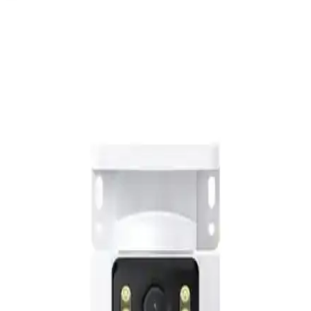
Depolama Çözümü
WD Purple 2TB güvenlik diski, 7/24 çalışan güvenlik sistemleri için
tasarlanmış yüksek kapasiteli, dayanıklı ve enerji verimli bir
depolama çözümüdür. Video kayıplarını azaltan teknolojileriyle
güvenliğinizi sağlar.
Sandisk SDSQQVR-128G-GN6IA Hafıza Kartı:
Güvenilir ve Dayanıklı Yüksek Kapasiteli MicroSD
Sandisk SDSQQVR-128G-GN6IA, yüksek hız ve güvenilirlik
sağlayan 128GB kapasiteli dayanıklı microSD kartıdır. 4K ve Full
HD video kaydı için optimize edilmiştir, uzun ömürlü ve çevresel
dayanıklılığıyla öne çıkar.
Bintech Gece Görüşlü 360 Derece IP Kamera ile
Güvenlik Çözümünüzü Güçlendirin
Bintech'in gece görüşlü 360 derece IP kamerası, yüksek çözünürlük,
hareket algılama ve kablosuz bağlantı özellikleriyle güvenliği artırır,
kolay kurulumu ve çok yönlü kullanımıyla öne çıkar.
Tenda CP6 2K Pan-Tilt Güvenlik Kamerası ile Ev