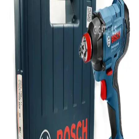
TP-Link, Wi-Fi 8 teknolojisinde başarılı denemeler gerçekleştirdi.
Bu teknoloji, düşük gecikme ve yüksek güvenilirlik sunmayı
hedefliyor ancak yaygınlaşması 2028'e kadar sürecek. Altyapı ve
maliyet önemli faktörler.
8BitDo Pro 3 Kablosuz Oyun Kumandası:
Değiştirilebilir Tuşlar ve TMR Teknolojisiyle Yenilik
8BitDo Pro 3, değiştirilebilir ABXY tuşları ve dayanıklı TMR
joystick teknolojisiyle farklı platformlarda kişiselleştirilebilir oyun
deneyimi sunar. Batarya değişimi olmaması ve 250Hz anketleme
hızı bazı kullanıcılar için sınırlamalar oluşturabilir.
Ugreen CAT6 Yassı Ethernet Kablosu: Yüksek Hız
ve Dayanıklılık Sunan Pratik Bağlantı Çözümü
Ugreen CAT6 yassı Ethernet kablosu, yüksek hız, dayanıklılık ve
pratik kullanım özellikleriyle dar alanlarda ideal çözüm sunar. Uzun
ömürlü ve estetik tasarımıyla güvenilir bağlantı sağlar.
Kensa Doubleshock 4 ve Dexxony Oyun Kolu
Karşılaştırması: Özellikler ve Kullanıcı Yorumları