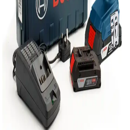
ürünün avantajları ve kullanıcı yorumları detaylı inceleniyor.
Logitech MX Master 3 Kablosuz Fare: Ergonomik
Tasarım ve Çoklu İşlevsellik Özellikleri
Logitech MX Master 3, ergonomik tasarımı, yüksek hassasiyet
sensörü ve çoklu cihaz desteğiyle öne çıkan kablosuz fare,
profesyonellerin ve teknoloji tutkunlarının tercih ettiği üstün
performans sağlar.
Marshall Major III Bluetooth CT Kulaklık
İncelemesi: Tasarım, Ses ve Kullanım Özellikleri
Marshall Major III Bluetooth CT kulaklık, şık tasarımı, üstün ses
kalitesi ve uzun pil ömrü ile öne çıkar. Kablosuz kullanım ve yüksek
konfor sağlayan özellikleriyle günlük ve profesyonel kullanım için
ideal.
Bosch GDX 180-Lİ Kablosuz Darbeli Matkap:
Güçlü ve Çok Yönlü Profesyonel El Aleti
Bosch GDX 180-Lİ, çift fonksiyonlu, yüksek torklu ve kablosuz
tasarımıyla profesyonel ve hobi kullanımı için ideal, dayanıklı ve