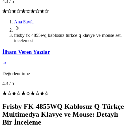
4.3
/
5
Ana Sayfa
frisby-fk-4855wq-kablosuz-turkce-q-klavye-ve-mouse-seti-
incelemesi
İlham Veren Yazılar
Değerlendirme
4.3
/
5
Frisby FK-4855WQ Kablosuz Q-Türkçe
Multimedya Klavye ve Mouse: Detaylı
Bir İnceleme