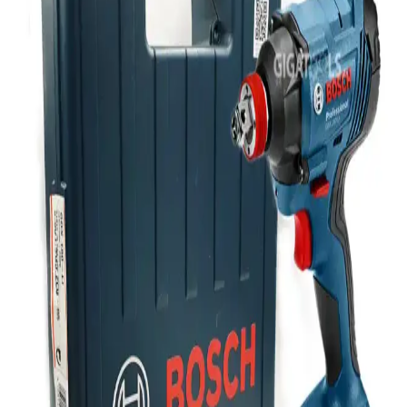
Bu teknoloji, düşük gecikme ve yüksek güvenilirlik sunmayı
hedefliyor ancak yaygınlaşması 2028'e kadar sürecek. Altyapı ve
maliyet önemli faktörler.
8BitDo Pro 3 Kablosuz Oyun Kumandası:
Değiştirilebilir Tuşlar ve TMR Teknolojisiyle Yenilik
8BitDo Pro 3, değiştirilebilir ABXY tuşları ve dayanıklı TMR
joystick teknolojisiyle farklı platformlarda kişiselleştirilebilir oyun
deneyimi sunar. Batarya değişimi olmaması ve 250Hz anketleme
hızı bazı kullanıcılar için sınırlamalar oluşturabilir.
Ugreen CAT6 Yassı Ethernet Kablosu: Yüksek Hız
ve Dayanıklılık Sunan Pratik Bağlantı Çözümü
Ugreen CAT6 yassı Ethernet kablosu, yüksek hız, dayanıklılık ve
pratik kullanım özellikleriyle dar alanlarda ideal çözüm sunar. Uzun
ömürlü ve estetik tasarımıyla güvenilir bağlantı sağlar.
Kensa Doubleshock 4 ve Dexxony Oyun Kolu
Karşılaştırması: Özellikler ve Kullanıcı Yorumları
Kensa Doubleshock 4 ve Dexxony oyun kolunun bağlantı, titreşim,
ergonomi ve kullanıcı memnuniyeti açısından karşılaştırması. Her iki