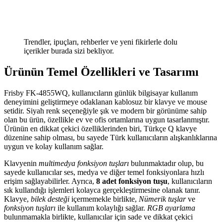
Trendler, ipuçları, rehberler ve yeni fikirlerle dolu
içerikler burada sizi bekliyor.
Ürünün Temel Özellikleri ve Tasarımı
Frisby FK-4855WQ, kullanıcıların günlük bilgisayar kullanım
deneyimini geliştirmeye odaklanan kablosuz bir klavye ve mouse
setidir. Siyah renk seçeneğiyle şık ve modern bir görünüme sahip
olan bu ürün, özellikle ev ve ofis ortamlarına uygun tasarlanmıştır.
Ürünün en dikkat çekici özelliklerinden biri, Türkçe Q klavye
düzenine sahip olması, bu sayede Türk kullanıcıların alışkanlıklarına
uygun ve kolay kullanım sağlar.
Klavyenin
multimedya fonksiyon tuşları
bulunmaktadır olup, bu
sayede kullanıcılar ses, medya ve diğer temel fonksiyonlara hızlı
erişim sağlayabilirler. Ayrıca,
8 adet fonksiyon tuşu
, kullanıcıların
sık kullandığı işlemleri kolayca gerçekleştirmesine olanak tanır.
Klavye,
bilek desteği
içermemekle birlikte,
Nümerik tuşlar
ve
fonksiyon tuşları
ile kullanım kolaylığı sağlar.
RGB ayarlama
bulunmamakla birlikte, kullanıcılar için sade ve dikkat çekici