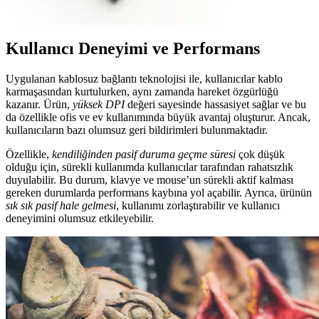
çok yönlü darbeli matkap. İşleri hızlandırır, hareket özgürlüğü sağlar.
Kullanıcı Deneyimi ve Performans
Uygulanan kablosuz bağlantı teknolojisi ile, kullanıcılar kablo
karmaşasından kurtulurken, aynı zamanda hareket özgürlüğü
kazanır. Ürün,
yüksek DPI
değeri sayesinde hassasiyet sağlar ve bu
da özellikle ofis ve ev kullanımında büyük avantaj oluşturur. Ancak,
kullanıcıların bazı olumsuz geri bildirimleri bulunmaktadır.
Özellikle,
kendiliğinden pasif duruma geçme süresi
çok düşük
olduğu için, sürekli kullanımda kullanıcılar tarafından rahatsızlık
duyulabilir. Bu durum, klavye ve mouse’un sürekli aktif kalması
gereken durumlarda performans kaybına yol açabilir. Ayrıca, ürünün
sık sık pasif hale gelmesi
, kullanımı zorlaştırabilir ve kullanıcı
deneyimini olumsuz etkileyebilir.