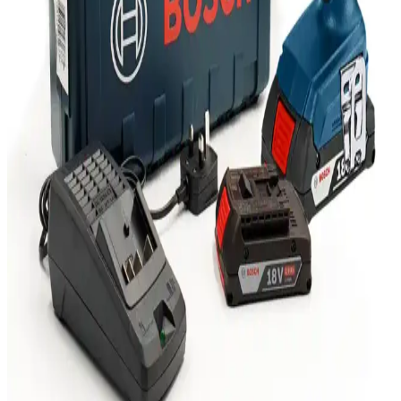
Kensa Doubleshock 4 ve Dexxony oyun kolunun bağlantı, titreşim,
ergonomi ve kullanıcı memnuniyeti açısından karşılaştırması. Her iki
ürünün avantajları ve kullanıcı yorumları detaylı inceleniyor.
Logitech MX Master 3 Kablosuz Fare: Ergonomik
Tasarım ve Çoklu İşlevsellik Özellikleri
Logitech MX Master 3, ergonomik tasarımı, yüksek hassasiyet
sensörü ve çoklu cihaz desteğiyle öne çıkan kablosuz fare,
profesyonellerin ve teknoloji tutkunlarının tercih ettiği üstün
performans sağlar.
Marshall Major III Bluetooth CT Kulaklık
İncelemesi: Tasarım, Ses ve Kullanım Özellikleri
Marshall Major III Bluetooth CT kulaklık, şık tasarımı, üstün ses
kalitesi ve uzun pil ömrü ile öne çıkar. Kablosuz kullanım ve yüksek
konfor sağlayan özellikleriyle günlük ve profesyonel kullanım için
ideal.
Bosch GDX 180-Lİ Kablosuz Darbeli Matkap:
Güçlü ve Çok Yönlü Profesyonel El Aleti
Bosch GDX 180-Lİ, çift fonksiyonlu, yüksek torklu ve kablosuz