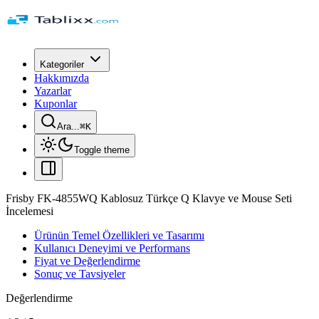
Kategoriler
Hakkımızda
Yazarlar
Kuponlar
Ara...
⌘
K
Toggle theme
Frisby FK-4855WQ Kablosuz Türkçe Q Klavye ve Mouse Seti
İncelemesi
Ürünün Temel Özellikleri ve Tasarımı
Kullanıcı Deneyimi ve Performans
Fiyat ve Değerlendirme
Sonuç ve Tavsiyeler
Değerlendirme