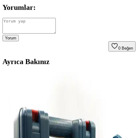
Yorumlar:
Yorum
0
Beğen
Ayrıca Bakınız
Otellerde USB Şarj Portları ve Juice Jacking
Güvenlik Riskleri ve Önlemleri
Otellerde USB şarj portları üzerinden gerçekleşebileceği düşünülen
juice jacking saldırıları, iOS cihazların varsayılan güvenlik önlemleri
sayesinde nadiren gerçekleşir. Basit ayarlarla riskler azaltılabilir.
TP-Link'in Wi-Fi 8 Teknolojisi Denemeleri ve 2028'e
Kadar Beklenen Yaygınlaşma