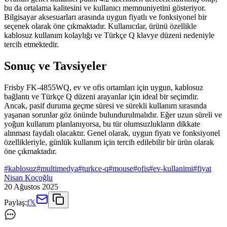
bu da ortalama kalitesini ve kullanıcı memnuniyetini gösteriyor.
Bilgisayar aksesuarları arasında uygun fiyatlı ve fonksiyonel bir
seçenek olarak öne çıkmaktadır. Kullanıcılar, ürünü özellikle
kablosuz kullanım kolaylığı ve Türkçe Q klavye düzeni nedeniyle
tercih etmektedir.
Sonuç ve Tavsiyeler
Frisby FK-4855WQ, ev ve ofis ortamları için uygun, kablosuz
bağlantı ve Türkçe Q düzeni arayanlar için ideal bir seçimdir.
Ancak, pasif duruma geçme süresi ve sürekli kullanım sırasında
yaşanan sorunlar göz önünde bulundurulmalıdır. Eğer uzun süreli ve
yoğun kullanım planlanıyorsa, bu tür olumsuzlukların dikkate
alınması faydalı olacaktır. Genel olarak, uygun fiyatı ve fonksiyonel
özellikleriyle, günlük kullanım için tercih edilebilir bir ürün olarak
öne çıkmaktadır.
#
kablosuz
#
multimedya
#
turkce-q
#
mouse
#
ofis
#
ev-kullanimi
#
fiyat
Nisan Koçoğlu
20 Ağustos 2025
Paylaş:
f
𝕏