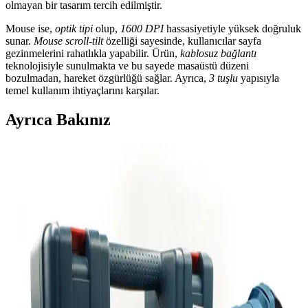
olmayan bir tasarım tercih edilmiştir.
Mouse ise,
optik tipi
olup,
1600 DPI
hassasiyetiyle yüksek doğruluk
sunar.
Mouse scroll-tilt
özelliği sayesinde, kullanıcılar sayfa
gezinmelerini rahatlıkla yapabilir. Ürün,
kablosuz bağlantı
teknolojisiyle sunulmakta ve bu sayede masaüstü düzeni
bozulmadan, hareket özgürlüğü sağlar. Ayrıca,
3 tuşlu
yapısıyla
temel kullanım ihtiyaçlarını karşılar.
Ayrıca Bakınız
Otellerde USB Şarj Portları ve Juice Jacking
Güvenlik Riskleri ve Önlemleri
Otellerde USB şarj portları üzerinden gerçekleşebileceği düşünülen
juice jacking saldırıları, iOS cihazların varsayılan güvenlik önlemleri
sayesinde nadiren gerçekleşir. Basit ayarlarla riskler azaltılabilir.
TP-Link'in Wi-Fi 8 Teknolojisi Denemeleri ve 2028'e
Kadar Beklenen Yaygınlaşma
TP-Link, Wi-Fi 8 teknolojisinde başarılı denemeler gerçekleştirdi.