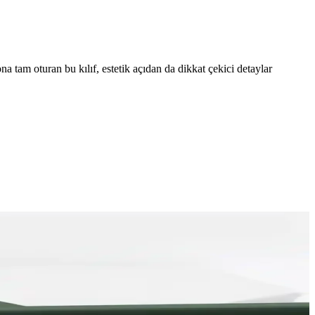
a tam oturan bu kılıf, estetik açıdan da dikkat çekici detaylar
ına yönelik görüşler ve kullanıcı tepkileri bu dönüşümün önemli
 karşılaştırıldı.