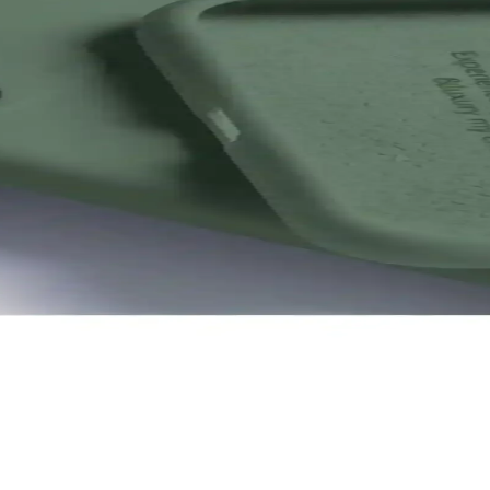
kılıflarının detaylı karşılaştırması
Y'nin özellikleri, kullanıcı yorumları ve karşılaştırmasıyla en uygun 
arşılaştırması ve Özellikleri
civert renk seçenekleri, malzeme kalitesi, kamera koruma özellikleri ve
rının Detaylı Karşılaştırması
karşılaştırıyoruz. Koruma, tasarım ve kullanıcı memnuniyeti açısından de
rması
llanım kolaylığı ve özellikler açısından hangisinin daha avantajlı old
ırmalı İnceleme
. Tasarım, koruma özellikleri ve kullanıcı deneyimleriyle ilgili detaylar 