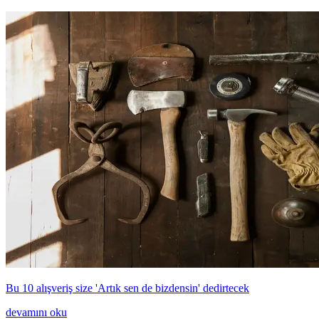
Bu 10 alışveriş size 'Artık sen de bizdensin' dedirtecek
devamını oku