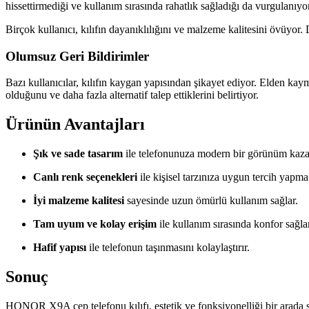
hissettirmediği ve kullanım sırasında rahatlık sağladığı da vurgulanıyor
Birçok kullanıcı, kılıfın dayanıklılığını ve malzeme kalitesini övüyor
Olumsuz Geri Bildirimler
Bazı kullanıcılar, kılıfın kaygan yapısından şikayet ediyor. Elden kayma
olduğunu ve daha fazla alternatif talep ettiklerini belirtiyor.
Ürünün Avantajları
Şık ve sade tasarım
ile telefonunuza modern bir görünüm kazan
Canlı renk seçenekleri
ile kişisel tarzınıza uygun tercih yapma
İyi malzeme kalitesi
sayesinde uzun ömürlü kullanım sağlar.
Tam uyum ve kolay erişim
ile kullanım sırasında konfor sağlar
Hafif yapısı
ile telefonun taşınmasını kolaylaştırır.
Sonuç
HONOR X9A cep telefonu kılıfı, estetik ve fonksiyonelliği bir arada su