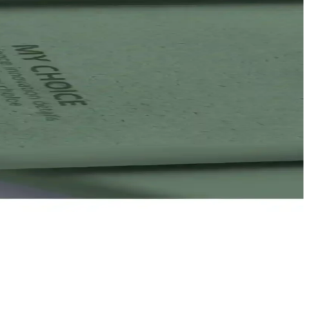
seçimi yapmanızı sağlayacak bilgiler.
 uyumluluk detaylarıyla telefonunuzu en iyi şekilde koruyan modeller.
taylı bilgi edinerek en iyi seçimi yapabilirsiniz.
uğunu keşfedin.
burada.