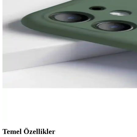
iPhone 14 Pro Max için Go Aksesuar ve KVK PRIVACY 
İki popüler iPhone 14 Pro Max kılıfı olan Go Aksesuar ve KVK PRIVAC
Go Aksesuar iPhone 13 ve 14 Kamera Korumalı Kılıf K
İki popüler Go Aksesuar iPhone kılıfını karşılaştırıyoruz. Siyah ve la
Huawei Mate 20 Lite İçin Fibaks ve mooodcase Kılıfla
Huawei Mate 20 Lite kullanıcıları için Fibaks ve mooodcase kılıflarını 
iPhone 15 Pro İçin En İyi Kılıf Seçenekleri Karşılaştı
Fibaks ve KVK PRİVACY kılıflarını detaylı karşılaştırarak, koruma, ku
Fibaks ve Go Aksesuar iPhone 11 Kılıflarını Karşılaşt
İki popüler iPhone 11 kılıfını karşılaştırıyoruz: Fibaks ve Go Aksesuar
Temel Özellikler