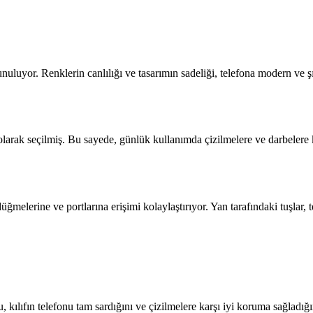
e sunuluyor. Renklerin canlılığı ve tasarımın sadeliği, telefona modern v
arak seçilmiş. Bu sayede, günlük kullanımda çizilmelere ve darbelere ka
erine ve portlarına erişimi kolaylaştırıyor. Yan tarafındaki tuşlar, 
kılıfın telefonu tam sardığını ve çizilmelere karşı iyi koruma sağladığını