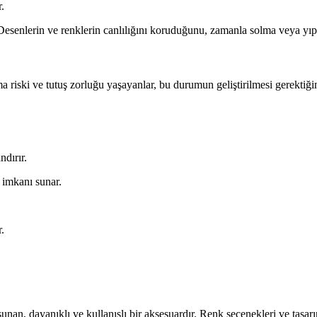
.
. Desenlerin ve renklerin canlılığını koruduğunu, zamanla solma veya yıp
 riski ve tutuş zorluğu yaşayanlar, bu durumun geliştirilmesi gerektiğini 
dırır.
 imkanı sunar.
.
nan, dayanıklı ve kullanışlı bir aksesuardır. Renk seçenekleri ve tasarı