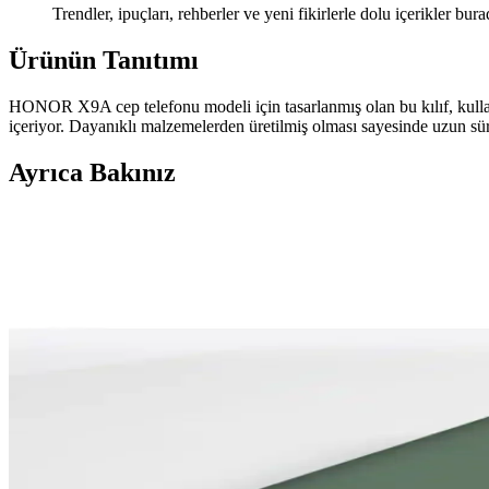
Trendler, ipuçları, rehberler ve yeni fikirlerle dolu içerikler bura
Ürünün Tanıtımı
HONOR X9A cep telefonu modeli için tasarlanmış olan bu kılıf, kullanıcı
içeriyor. Dayanıklı malzemelerden üretilmiş olması sayesinde uzun sü
Ayrıca Bakınız
Google Android 17: Akıllı Sistem Vizyonu, Yazılım Yük
Android 17, yapay zeka entegrasyonuyla akıllı sisteme dönüşürken yazı
parçaları.
Xiaomi Mi 13 Lite ve Redmi Note 10S İçin Kamera Kor
Xiaomi Mi 13 Lite ve Redmi Note 10S modelleri için tasarlanmış silikon k
KVK PRİVACY Bordo ve Kaktüs Kılıf Karşılaştırması
İki kaliteli silikon kılıfın detaylı karşılaştırmasıyla iPhone 13/14 içi