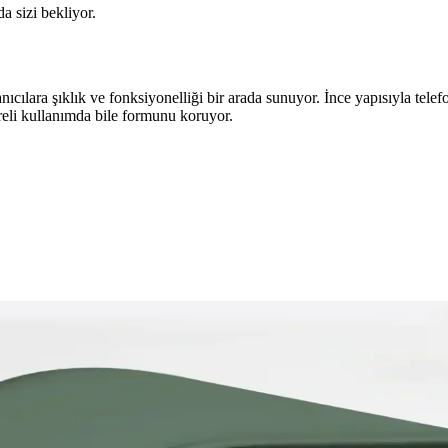
da sizi bekliyor.
lara şıklık ve fonksiyonelliği bir arada sunuyor. İnce yapısıyla telefon
reli kullanımda bile formunu koruyor.
leme Politikaları ve Telefon Kılıfı Tartışmaları
lım yükleme politikalarında değişiklikler planlanıyor. Telefon kılıflar
umalı Silikon Kılıflar Karşılaştırması
ılıfların özellikleri, dayanıklılığı ve kullanıcı yorumları detaylı şekilde
: Uygun Seçenekler ve Özellikler
n en uygun koruma ve tasarım seçeneklerini keşfedin.