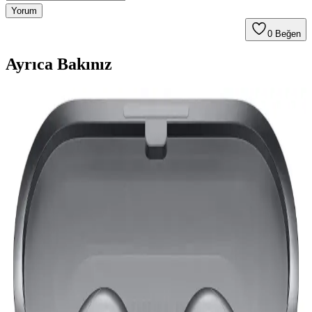
Yorum
0
Beğen
Ayrıca Bakınız
Sony WF-1000XM6 Kulaklıkların Onarılabilirliği
ve Dayanıklılık İncelemesi
Sony WF-1000XM6 kulaklıkların lehimlenmiş batarya bağlantıları
ve yapıştırıcı kullanımı onarımı zorlaştırıyor. Kullanıcı deneyimleri
dayanıklılığın 1-2 yıl arasında olduğunu gösteriyor, bu da çevresel
kaygıları artırıyor.
Anker Soundcore Q45 Kulaklık: Gelişmiş Ses
Kalitesi ve Uzun Pil Ömrü ile Yeni Deneyim
Anker Soundcore Q45, yüksek ses kalitesi, aktif gürültü engelleme,
uzun pil ömrü ve konforlu tasarımıyla öne çıkan kablosuz kulaklık.
Günlük kullanım ve seyahatlerinizde üstün performans sağlar.
Soundcore Space A40: Yüksek Ses Kalitesi ve