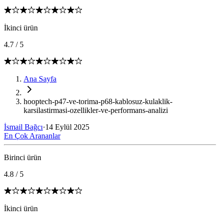
İkinci ürün
4.7
/
5
Ana Sayfa
hooptech-p47-ve-torima-p68-kablosuz-kulaklik-
karsilastirmasi-ozellikler-ve-performans-analizi
İsmail Bağcı
·
14 Eylül 2025
En Çok Arananlar
Birinci ürün
4.8
/
5
İkinci ürün