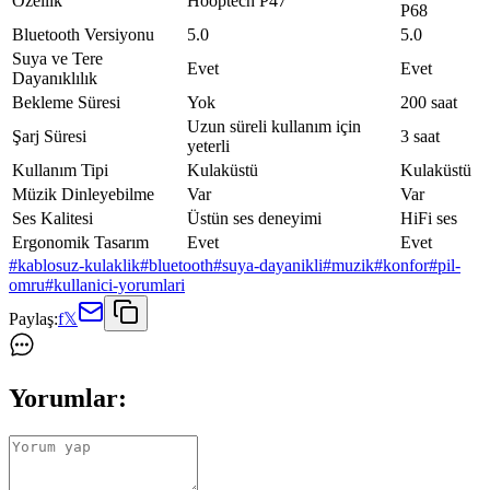
Özellik
Hooptech P47
P68
Bluetooth Versiyonu
5.0
5.0
Suya ve Tere
Evet
Evet
Dayanıklılık
Bekleme Süresi
Yok
200 saat
Uzun süreli kullanım için
Şarj Süresi
3 saat
yeterli
Kullanım Tipi
Kulaküstü
Kulaküstü
Müzik Dinleyebilme
Var
Var
Ses Kalitesi
Üstün ses deneyimi
HiFi ses
Ergonomik Tasarım
Evet
Evet
#
kablosuz-kulaklik
#
bluetooth
#
suya-dayanikli
#
muzik
#
konfor
#
pil-
omru
#
kullanici-yorumlari
Paylaş:
f
𝕏
Yorumlar: