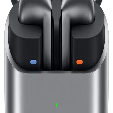
Soundcore Q45 Kulaklık İncelemesi: Ses Kalitesi ve
Teknolojik Özellikler
Soundcore Q45, yüksek ses kalitesi, aktif gürültü engelleme ve uzun
pil ömrü ile öne çıkan kablosuz kulaklık. Konforlu tasarımı ve
gelişmiş bağlantı özellikleriyle günlük kullanım için ideal.
ELROND A+ ve Mor A Kalite Çocuk
Kulaklıklarının Detaylı Karşılaştırması
ELROND A+ ve Mor A çocuk kulaklıkları, tasarım, bağlantı ve
kullanım süreleri açısından karşılaştırıldı. Ses kalitesi ve kullanıcı
yorumlarıyla en iyi seçeneği belirlemek mümkün.
Kulak İçi Kulaklık Seçerken Dikkat Edilmesi
Gerekenler ve En İyi Modeller
Günümüzde pratik ve kaliteli ses deneyimi sunan kulak içi
kulaklıklar, çeşitli özellikleri ve modelleriyle dikkat çekiyor. Doğru
seçim için markalar, fiyat ve kullanım alanlarına göre detaylar
burada.