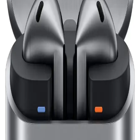
Gürültü Engelleme Özellikleriyle Kablosuz Kulaklık
Soundcore Space A40, yüksek ses kalitesi, aktif gürültü engelleme
ve uzun pil ömrü ile günlük kullanım için ideal kablosuz kulaklık
seçeneği sunuyor.
Soundcore Q45 Kulaklık İncelemesi: Ses Kalitesi ve
Teknolojik Özellikler
Soundcore Q45, yüksek ses kalitesi, aktif gürültü engelleme ve uzun
pil ömrü ile öne çıkan kablosuz kulaklık. Konforlu tasarımı ve
gelişmiş bağlantı özellikleriyle günlük kullanım için ideal.
ELROND A+ ve Mor A Kalite Çocuk
Kulaklıklarının Detaylı Karşılaştırması
ELROND A+ ve Mor A çocuk kulaklıkları, tasarım, bağlantı ve
kullanım süreleri açısından karşılaştırıldı. Ses kalitesi ve kullanıcı
yorumlarıyla en iyi seçeneği belirlemek mümkün.
Kulak İçi Kulaklık Seçerken Dikkat Edilmesi
Gerekenler ve En İyi Modeller