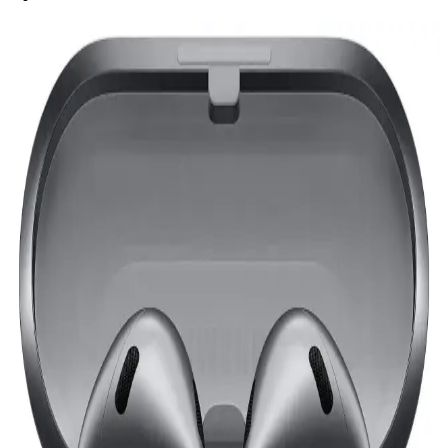
Sony WF-1000XM6 Kulaklıkların Onarılabilirliği
ve Dayanıklılık İncelemesi
Sony WF-1000XM6 kulaklıkların lehimlenmiş batarya bağlantıları
ve yapıştırıcı kullanımı onarımı zorlaştırıyor. Kullanıcı deneyimleri
dayanıklılığın 1-2 yıl arasında olduğunu gösteriyor, bu da çevresel
kaygıları artırıyor.
Anker Soundcore Q45 Kulaklık: Gelişmiş Ses
Kalitesi ve Uzun Pil Ömrü ile Yeni Deneyim
Anker Soundcore Q45, yüksek ses kalitesi, aktif gürültü engelleme,
uzun pil ömrü ve konforlu tasarımıyla öne çıkan kablosuz kulaklık.
Günlük kullanım ve seyahatlerinizde üstün performans sağlar.
Soundcore Space A40: Yüksek Ses Kalitesi ve
Gürültü Engelleme Özellikleriyle Kablosuz Kulaklık
Soundcore Space A40, yüksek ses kalitesi, aktif gürültü engelleme
ve uzun pil ömrü ile günlük kullanım için ideal kablosuz kulaklık
seçeneği sunuyor.