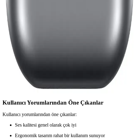
UBL Kulaklıklar: Yüksek Ses Kalitesi ve
Dayanıklılığıyla Elektronik Dünyasında Öne
Çıkıyor
UBL kulaklıklar, yüksek ses kalitesi, ergonomik tasarım ve gelişmiş
teknolojik özellikleriyle modern elektronik ürünler arasında öne
çıkıyor. Kablosuz ve dayanıklı modelleriyle kullanıcıların beğenisini
kazanıyor.
Samsung Galaxy Buds Serisi: Kablosuz Kulaklık
Teknolojisinde Yenilikler ve Fırsatlar
Samsung Galaxy Buds serisi, şık tasarım ve gelişmiş özellikleriyle
kablosuz müzik deneyiminizi üst seviyeye taşıyor. Farklı modeller
ve fiyat seçenekleriyle her ihtiyaca uygun çözümler sunuyor.
Kullanıcı Yorumlarından Öne Çıkanlar
Kullanıcı yorumlarından öne çıkanlar:
Ses kalitesi genel olarak çok iyi
Ergonomik tasarım rahat bir kullanım sunuyor