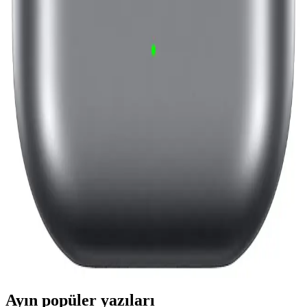
Günümüzde pratik ve kaliteli ses deneyimi sunan kulak içi
kulaklıklar, çeşitli özellikleri ve modelleriyle dikkat çekiyor. Doğru
seçim için markalar, fiyat ve kullanım alanlarına göre detaylar
burada.
UBL Kulaklıklar: Yüksek Ses Kalitesi ve
Dayanıklılığıyla Elektronik Dünyasında Öne
Çıkıyor
UBL kulaklıklar, yüksek ses kalitesi, ergonomik tasarım ve gelişmiş
teknolojik özellikleriyle modern elektronik ürünler arasında öne
çıkıyor. Kablosuz ve dayanıklı modelleriyle kullanıcıların beğenisini
kazanıyor.
Samsung Galaxy Buds Serisi: Kablosuz Kulaklık
Teknolojisinde Yenilikler ve Fırsatlar
Samsung Galaxy Buds serisi, şık tasarım ve gelişmiş özellikleriyle
kablosuz müzik deneyiminizi üst seviyeye taşıyor. Farklı modeller
ve fiyat seçenekleriyle her ihtiyaca uygun çözümler sunuyor.
Ayın popüler yazıları