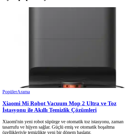
Popüler
Arama
Xiaomi Mi Robot Vacuum Mop 2 Ultra ve Toz
İstasyonu ile Akıllı Temizlik Çözümleri
Xiaomi'nin yeni robot süpürge ve otomatik toz istasyonu, zaman
tasarrufu ve hijyen sağlar. Güçlü emiş ve otomatik boşaltma
özellikleriyle temizlikte yeni bir dönem başlatır.