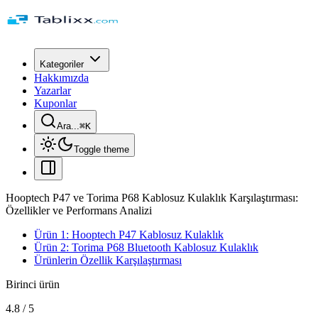
Kategoriler
Hakkımızda
Yazarlar
Kuponlar
Ara...
⌘
K
Toggle theme
Hooptech P47 ve Torima P68 Kablosuz Kulaklık Karşılaştırması:
Özellikler ve Performans Analizi
Ürün 1: Hooptech P47 Kablosuz Kulaklık
Ürün 2: Torima P68 Bluetooth Kablosuz Kulaklık
Ürünlerin Özellik Karşılaştırması
Birinci ürün
4.8
/
5