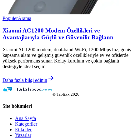
Popüler
Arama
Xiaomi AC1200 Modem Özellikleri ve
Avantajlarıyla Güçlü ve Güvenilir Bağlantı
Xiaomi AC1200 modem, dual-band Wi-Fi, 1200 Mbps hız, geniş
kapsama alanı ve gelişmiş güvenlik özellikleriyle ev ve ofislerde
yüksek performans sunar. Kolay kurulum ve çoklu bağlantı
desteğiyle ideal seçim.
Daha fazla bilgi edinin
©
Tablixx
2026
Site bölümleri
Ana Sayfa
Kategoriler
Etiketler
Yazarlar