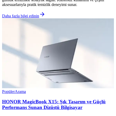
aksesuarlarıyla pratik temizlik deneyimi sunar.
Daha fazla bilgi edinin
Popüler
Arama
HONOR MagicBook X15: Şık Tasarım ve Güçlü
Performans Sunan Dizüstü Bilgisayar