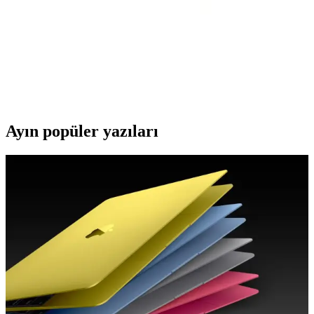
Kyver Mi Band 3 ve 4 için Renkli Silikon Kordon
Kayış Detaylı İnceleme
Kyver'in yüksek kaliteli silikon kordonu, Mi Band 3 ve 4
modelleriyle uyumlu, renkli ve dayanıklı yapısıyla şıklık ve konfor
sunar, kolay takıp çıkarılır, uzun ömürlü ve estetik bir seçenektir.
Ayın popüler yazıları