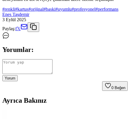
#
renkli
#
kartus
#
orijinal
#
baski
#
uyumlu
#
profesyonel
#
performans
Enes Taşdemir
3 Eylül 2025
Paylaş:
f
𝕏
Yorumlar:
Yorum
0
Beğen
Ayrıca Bakınız
Hoffice Xiaomi Mi Band 5 ve Mi Band 6 Uyumlu
Silikon Kordon İncelemesi ve Özellikleri