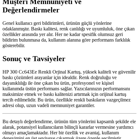
Müşteri Memnuniyeti ve
Değerlendirmeler
Genel kullanıcı geri bildirimleri, ürünün güçlü yönlerine
odaklanmıştır. Baskı kalitesi, renk canlılığı ve uyumluluk, öne çıkan
özellikler arasında yer alır. Her ne kadar spesifik olumsuz geri
bildirim bulunmasa da, kullanım alanına göre performans farklılık
gösterebilir.
Sonuç ve Tavsiyeler
HP 300 Cc643Ee Renkli Orjinal Kartuş, yüksek kaliteli ve güvenilir
baskı çözümleri arayanlar için idealdir. Renk doğruluğu ve
dayanıklılığı ile öne çıkan bu ürün, profesyonel ve kişisel
kullanımda üstün performans sağlar. Yazıcılarınızın performansını
maksimize etmek ve baskı kalitenizi artırmak için orijinal kartuş
tercih edilmelidir. Bu ürün, özellikle renkli baskıların vazgeçilmez
adresi olup, uzun vadeli memnuniyet garantiler.
Bu detaylı değerlendirme, ürünün tüm yönlerini kapsamlı şekilde ele
alarak, potansiyel kullanıcıların bilinçli kararlar vermesine yardımcı
olmayı amaçlamaktadır. Her bir özellik ve avantaj, kullanım
deneyimini en üst seviyeye çıkarmak üzere özenle seçilmiştir.