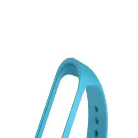
Hoffice silikon kordonlar, Xiaomi Mi Band 5 ve 6 ile uyumlu, çeşitli
renk ve dayanıklılık özellikleriyle şıklık ve fonksiyonellik sunar,
uzun ömürlü kullanım sağlar.
Ceponya iPhone 11 Silikon Kılıfı: Şık Tasarım ve
Güçlü Koruma Özellikleri
Ceponya iPhone 11 silikon kılıfı, şık tasarımı, yüksek koruma
seviyesi ve renk seçenekleriyle telefonunuza modern ve güvenli bir
dokunuş sağlar.
iPhone 11 için şık ve dayanıklı kadife iç yüzeyli
silikon telefon kılıfı
Kadife iç yüzeyli ve silikon malzemeden üretilen bu şık kılıf, iPhone
11'inize estetik ve dayanıklı koruma sağlar, farklı renk seçenekleriyle
tarzınızı yansıtır.
MobaxAksesuar Apple Watch Kordonları: Estetik
ve Fonksiyonelliğin Birleşimi
MobaxAksesuar Apple Watch kordonları, çeşitli boyut ve renk
seçenekleriyle estetik ve fonksiyonelliği bir arada sunar. Hafif, esnek