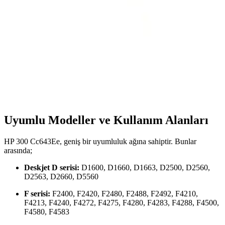
Kyver markasının Xiaomi Mi Band 3 ve 4 uyumlu, yüksek kaliteli
fıstık yeşili silikon kayışları, dayanıklı ve şık tasarımıyla
kişiselleştirme ve rahat kullanım sağlar.
Kyver Mi Band 3 ve 4 için Renkli Silikon Kordon
Kayış Detaylı İnceleme
Kyver'in yüksek kaliteli silikon kordonu, Mi Band 3 ve 4
modelleriyle uyumlu, renkli ve dayanıklı yapısıyla şıklık ve konfor
sunar, kolay takıp çıkarılır, uzun ömürlü ve estetik bir seçenektir.
Uyumlu Modeller ve Kullanım Alanları
HP 300 Cc643Ee, geniş bir uyumluluk ağına sahiptir. Bunlar
arasında;
Deskjet D serisi:
D1600, D1660, D1663, D2500, D2560,
D2563, D2660, D5560
F serisi:
F2400, F2420, F2480, F2488, F2492, F4210,
F4213, F4240, F4272, F4275, F4280, F4283, F4288, F4500,
F4580, F4583