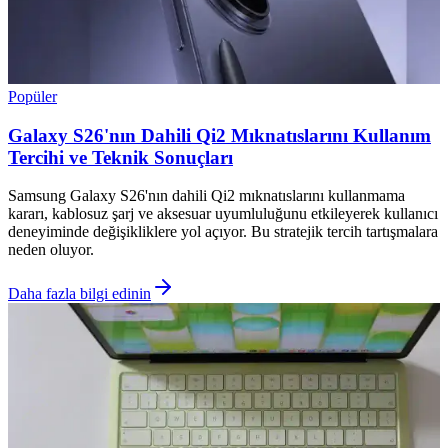
Popüler
Galaxy S26'nın Dahili Qi2 Mıknatıslarını Kullanım
Tercihi ve Teknik Sonuçları
Samsung Galaxy S26'nın dahili Qi2 mıknatıslarını kullanmama
kararı, kablosuz şarj ve aksesuar uyumluluğunu etkileyerek kullanıcı
deneyiminde değişikliklere yol açıyor. Bu stratejik tercih tartışmalara
neden oluyor.
Daha fazla bilgi edinin