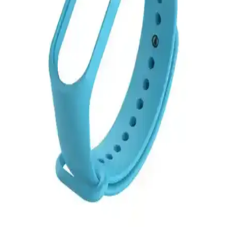
MobaxAksesuar Apple Watch kordonları, çeşitli boyut ve renk
seçenekleriyle estetik ve fonksiyonelliği bir arada sunar. Hafif, esnek
ve ayarlanabilir yapısıyla günlük kullanım için idealdir.
Vip Case 42mm-45mm Apple Watch Silikon
Kordonu İnceleme ve Kullanıcı Yorumları
Vip Case spor silikon kordonu, çeşitli renk ve boyut seçenekleriyle
Apple Watch kullanıcılarına dayanıklı, hafif ve şık bir aksesuar
sunar. Suya ve tere dayanıklı yapısıyla aktif yaşam tarzına uygun.
MobaxAksesuar Apple Watch 10 42mm Kordonu:
Estetik ve Fonksiyonellik Bir Arada
MobaxAksesuar Apple Watch 10 42mm modeli, elastik yapısı ve
canlı renk seçenekleriyle günlük ve spor aktivitelerinde rahatlık ve
şıklık sunar. Farklı bilek ölçülerine uyum sağlar, estetik ve dayanıklı
tasarımıyla öne çıkar.
Kyver Xiaomi Mi Band 3 ve Mi Band 4 Uyumlu
Fıstık Yeşili Silikon Kordon Kayışlar