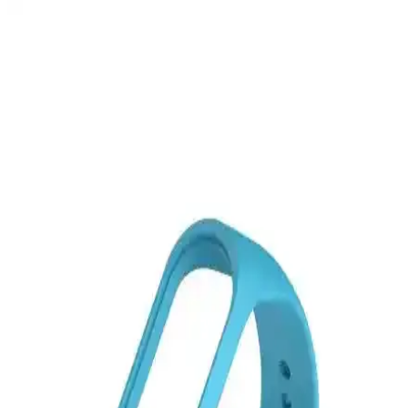
Hoffice Xiaomi Mi Band 5 ve Mi Band 6 Uyumlu
Silikon Kordon İncelemesi ve Özellikleri
Hoffice silikon kordonlar, Xiaomi Mi Band 5 ve 6 ile uyumlu, çeşitli
renk ve dayanıklılık özellikleriyle şıklık ve fonksiyonellik sunar,
uzun ömürlü kullanım sağlar.
Ceponya iPhone 11 Silikon Kılıfı: Şık Tasarım ve
Güçlü Koruma Özellikleri
Ceponya iPhone 11 silikon kılıfı, şık tasarımı, yüksek koruma
seviyesi ve renk seçenekleriyle telefonunuza modern ve güvenli bir
dokunuş sağlar.
iPhone 11 için şık ve dayanıklı kadife iç yüzeyli
silikon telefon kılıfı
Kadife iç yüzeyli ve silikon malzemeden üretilen bu şık kılıf, iPhone
11'inize estetik ve dayanıklı koruma sağlar, farklı renk seçenekleriyle
tarzınızı yansıtır.
MobaxAksesuar Apple Watch Kordonları: Estetik
ve Fonksiyonelliğin Birleşimi