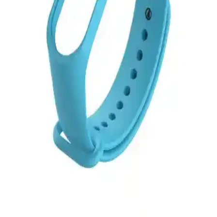
ve ayarlanabilir yapısıyla günlük kullanım için idealdir.
Vip Case 42mm-45mm Apple Watch Silikon
Kordonu İnceleme ve Kullanıcı Yorumları
Vip Case spor silikon kordonu, çeşitli renk ve boyut seçenekleriyle
Apple Watch kullanıcılarına dayanıklı, hafif ve şık bir aksesuar
sunar. Suya ve tere dayanıklı yapısıyla aktif yaşam tarzına uygun.
MobaxAksesuar Apple Watch 10 42mm Kordonu:
Estetik ve Fonksiyonellik Bir Arada
MobaxAksesuar Apple Watch 10 42mm modeli, elastik yapısı ve
canlı renk seçenekleriyle günlük ve spor aktivitelerinde rahatlık ve
şıklık sunar. Farklı bilek ölçülerine uyum sağlar, estetik ve dayanıklı
tasarımıyla öne çıkar.
Kyver Xiaomi Mi Band 3 ve Mi Band 4 Uyumlu
Fıstık Yeşili Silikon Kordon Kayışlar
Kyver markasının Xiaomi Mi Band 3 ve 4 uyumlu, yüksek kaliteli
fıstık yeşili silikon kayışları, dayanıklı ve şık tasarımıyla
kişiselleştirme ve rahat kullanım sağlar.