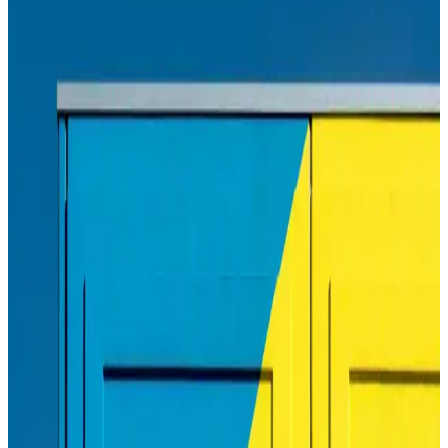
kullanımıyla öne çıkar. Doğru toner seçimi ve düzenli bakım,
yazıcınızın performansını maksimize eder.
HP Tonerleri ile Yüksek Kaliteli ve Güvenilir Baskı
Çözümleri
HP tonerleri, yüksek kalite, güvenilirlik ve çevre dostu özellikleriyle
ofis ve ev kullanımı için ideal çözümler sunar. Doğru toner seçimi,
maliyetleri düşürür ve baskı kalitenizi artırır.
Canon 490 Mürekkep: Yüksek Kalite ve
Güvenilirlik İçin Uygun Seçenek
Canon 490 mürekkep, yüksek çözünürlük ve dayanıklılık sağlayan,
uyumlu ve ekonomik bir baskı çözümüdür. Orijinal kullanımıyla
baskı kalitenizi koruyun ve cihaz ömrünüzü uzatın.
Canon PIXMA G3410 Çok Fonksiyonlu ve
Ekonomik Yazıcı Özellikleri ve Avantajları
Canon PIXMA G3410, yüksek çözünürlük, çok fonksiyonlu
özellikler ve kablosuz bağlantı ile ekonomik ve kullanışlı bir yazıcı
seçeneği sunar.