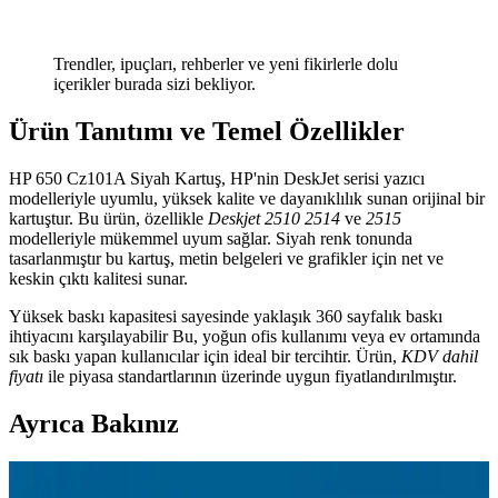
Trendler, ipuçları, rehberler ve yeni fikirlerle dolu
içerikler burada sizi bekliyor.
Ürün Tanıtımı ve Temel Özellikler
HP 650 Cz101A Siyah Kartuş, HP'nin DeskJet serisi yazıcı
modelleriyle uyumlu, yüksek kalite ve dayanıklılık sunan orijinal bir
kartuştur. Bu ürün, özellikle
Deskjet 2510
2514
ve
2515
modelleriyle mükemmel uyum sağlar. Siyah renk tonunda
tasarlanmıştır bu kartuş, metin belgeleri ve grafikler için net ve
keskin çıktı kalitesi sunar.
Yüksek baskı kapasitesi sayesinde yaklaşık 360 sayfalık baskı
ihtiyacını karşılayabilir Bu, yoğun ofis kullanımı veya ev ortamında
sık baskı yapan kullanıcılar için ideal bir tercihtir. Ürün,
KDV dahil
fiyatı
ile piyasa standartlarının üzerinde uygun fiyatlandırılmıştır.
Ayrıca Bakınız
Samsung M2020 Yazıcı İçin En Uygun Toner