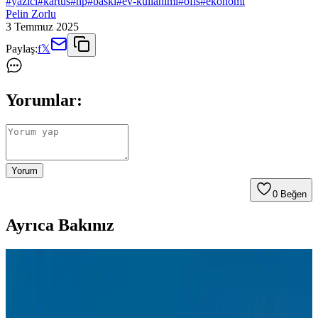
#
yazici
#
kartus
#
hp
#
baski
#
ev-kullanimi
#
ofis
#
ekonomi
Pelin Zorlu
3 Temmuz 2025
Paylaş:
f
𝕏
Yorumlar:
Yorum
0
Beğen
Ayrıca Bakınız
Samsung M2020 Yazıcı İçin En Uygun Toner
Seçenekleri ve Bakım İpuçları
Samsung M2020 toner, yüksek baskı kapasitesi ve ekonomik