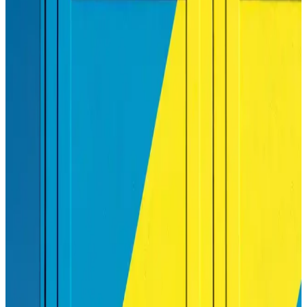
Canon PIXMA G3410, yüksek çözünürlük, çok fonksiyonlu
özellikler ve kablosuz bağlantı ile ekonomik ve kullanışlı bir yazıcı
seçeneği sunar.
Hangi Yazıcı Almalı: Ev ve Ofis Kullanımı İçin En
Uygun Seçenekler ve Teknik Özellikler
Yazıcı seçiminde ihtiyaçlarınızı ve bütçenizi göz önünde
bulundurun. Ofis, ev veya fotoğraf baskısı için uygun modelleri ve
teknik özellikleri detaylarıyla değerlendirin.
HP M479dw Yazıcı: Yüksek Performanslı Çok
Fonksiyonlu Ofis Yazıcı Çözümü
HP M479dw, yüksek hız, çok fonksiyon ve kablosuz bağlantı
özellikleriyle ofislerin vazgeçilmez çözümüdür. Güvenlik ve
ekonomik kullanım avantajlarıyla öne çıkar.
Samsung Xpress M2020W Yazıcı İçin En Uygun
Toner Seçenekleri ve Bakım İpuçları
Samsung Xpress M2020W yazıcısı için orijinal ve uyumlu toner
seçimleri, kullanım ipuçları ve bakım önerileriyle baskı kalitenizi