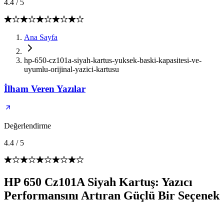
4.4
/
5
Ana Sayfa
hp-650-cz101a-siyah-kartus-yuksek-baski-kapasitesi-ve-
uyumlu-orijinal-yazici-kartusu
İlham Veren Yazılar
Değerlendirme
4.4
/
5
HP 650 Cz101A Siyah Kartuş: Yazıcı
Performansını Artıran Güçlü Bir Seçenek