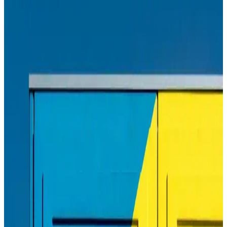
Seçenekleri ve Bakım İpuçları
Samsung M2020 toner, yüksek baskı kapasitesi ve ekonomik
kullanımıyla öne çıkar. Doğru toner seçimi ve düzenli bakım,
yazıcınızın performansını maksimize eder.
HP Tonerleri ile Yüksek Kaliteli ve Güvenilir Baskı
Çözümleri
HP tonerleri, yüksek kalite, güvenilirlik ve çevre dostu özellikleriyle
ofis ve ev kullanımı için ideal çözümler sunar. Doğru toner seçimi,
maliyetleri düşürür ve baskı kalitenizi artırır.
Canon 490 Mürekkep: Yüksek Kalite ve
Güvenilirlik İçin Uygun Seçenek
Canon 490 mürekkep, yüksek çözünürlük ve dayanıklılık sağlayan,
uyumlu ve ekonomik bir baskı çözümüdür. Orijinal kullanımıyla
baskı kalitenizi koruyun ve cihaz ömrünüzü uzatın.
Canon PIXMA G3410 Çok Fonksiyonlu ve
Ekonomik Yazıcı Özellikleri ve Avantajları