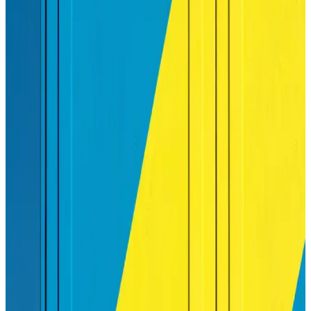
Hangi Yazıcı Almalı: Ev ve Ofis Kullanımı İçin En
Uygun Seçenekler ve Teknik Özellikler
Yazıcı seçiminde ihtiyaçlarınızı ve bütçenizi göz önünde
bulundurun. Ofis, ev veya fotoğraf baskısı için uygun modelleri ve
teknik özellikleri detaylarıyla değerlendirin.
HP M479dw Yazıcı: Yüksek Performanslı Çok
Fonksiyonlu Ofis Yazıcı Çözümü
HP M479dw, yüksek hız, çok fonksiyon ve kablosuz bağlantı
özellikleriyle ofislerin vazgeçilmez çözümüdür. Güvenlik ve
ekonomik kullanım avantajlarıyla öne çıkar.
Samsung Xpress M2020W Yazıcı İçin En Uygun
Toner Seçenekleri ve Bakım İpuçları
Samsung Xpress M2020W yazıcısı için orijinal ve uyumlu toner
seçimleri, kullanım ipuçları ve bakım önerileriyle baskı kalitenizi
koruyun ve maliyetlerinizi optimize edin.
Yazıcı Etiket Kağıdı Seçimi ve Kullanımı İçin