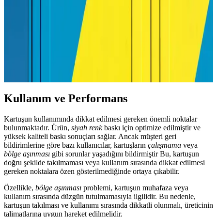
koruyun ve maliyetlerinizi optimize edin.
Yazıcı Etiket Kağıdı Seçimi ve Kullanımı İçin
Kapsamlı Rehber
Yazıcı etiket kağıdı seçiminde dikkat edilmesi gerekenler, çeşitleri ve
kullanım ipuçlarıyla ilgili detaylı rehber. Uygun ürünleri seçerek
baskı kalitenizi artırın ve projelerinize profesyonel dokunuşlar katın.
Kullanım ve Performans
Kartuşun kullanımında dikkat edilmesi gereken önemli noktalar
bulunmaktadır. Ürün,
siyah renk
baskı için optimize edilmiştir ve
yüksek kaliteli baskı sonuçları sağlar. Ancak müşteri geri
bildirimlerine göre bazı kullanıcılar, kartuşların
çalışmama
veya
bölge aşınması
gibi sorunlar yaşadığını bildirmiştir Bu, kartuşun
doğru şekilde takılmaması veya kullanım sırasında dikkat edilmesi
gereken noktalara özen gösterilmediğinde ortaya çıkabilir.
Özellikle,
bölge aşınması
problemi, kartuşun muhafaza veya
kullanım sırasında düzgün tutulmamasıyla ilgilidir. Bu nedenle,
kartuşun takılması ve kullanımı sırasında dikkatli olunmalı, üreticinin
talimatlarına uygun hareket edilmelidir.