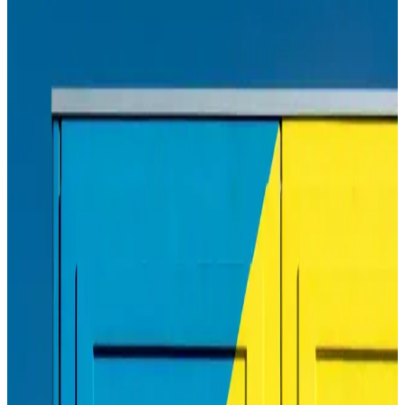
Samsung M2020 toner, yüksek baskı kapasitesi ve ekonomik
kullanımıyla öne çıkar. Doğru toner seçimi ve düzenli bakım,
yazıcınızın performansını maksimize eder.
HP Tonerleri ile Yüksek Kaliteli ve Güvenilir Baskı
Çözümleri
HP tonerleri, yüksek kalite, güvenilirlik ve çevre dostu özellikleriyle
ofis ve ev kullanımı için ideal çözümler sunar. Doğru toner seçimi,
maliyetleri düşürür ve baskı kalitenizi artırır.
Canon 490 Mürekkep: Yüksek Kalite ve
Güvenilirlik İçin Uygun Seçenek
Canon 490 mürekkep, yüksek çözünürlük ve dayanıklılık sağlayan,
uyumlu ve ekonomik bir baskı çözümüdür. Orijinal kullanımıyla
baskı kalitenizi koruyun ve cihaz ömrünüzü uzatın.
Canon PIXMA G3410 Çok Fonksiyonlu ve
Ekonomik Yazıcı Özellikleri ve Avantajları
Canon PIXMA G3410, yüksek çözünürlük, çok fonksiyonlu
özellikler ve kablosuz bağlantı ile ekonomik ve kullanışlı bir yazıcı