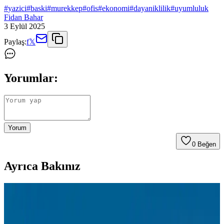
#
yazici
#
baski
#
murekkep
#
ofis
#
ekonomi
#
dayaniklilik
#
uyumluluk
Fidan Bahar
3 Eylül 2025
Paylaş:
f
𝕏
Yorumlar:
Yorum
0
Beğen
Ayrıca Bakınız
Samsung M2020 Yazıcı İçin En Uygun Toner
Seçenekleri ve Bakım İpuçları