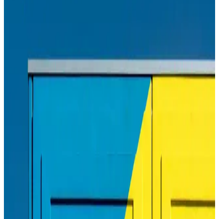
Samsung M2020 toner, yüksek baskı kapasitesi ve ekonomik
kullanımıyla öne çıkar. Doğru toner seçimi ve düzenli bakım,
yazıcınızın performansını maksimize eder.
HP Tonerleri ile Yüksek Kaliteli ve Güvenilir Baskı
Çözümleri
HP tonerleri, yüksek kalite, güvenilirlik ve çevre dostu özellikleriyle
ofis ve ev kullanımı için ideal çözümler sunar. Doğru toner seçimi,
maliyetleri düşürür ve baskı kalitenizi artırır.
Canon 490 Mürekkep: Yüksek Kalite ve
Güvenilirlik İçin Uygun Seçenek
Canon 490 mürekkep, yüksek çözünürlük ve dayanıklılık sağlayan,
uyumlu ve ekonomik bir baskı çözümüdür. Orijinal kullanımıyla
baskı kalitenizi koruyun ve cihaz ömrünüzü uzatın.
Canon PIXMA G3410 Çok Fonksiyonlu ve
Ekonomik Yazıcı Özellikleri ve Avantajları
Canon PIXMA G3410, yüksek çözünürlük, çok fonksiyonlu