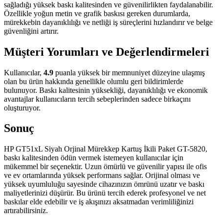
sağladığı yüksek baskı kalitesinden ve güvenilirlikten faydalanabilir.
Özellikle yoğun metin ve grafik baskısı gereken durumlarda,
mürekkebin dayanıklılığı ve netliği iş süreçlerini hızlandırır ve belge
güvenliğini artırır.
Müşteri Yorumları ve Değerlendirmeleri
Kullanıcılar,
4.9
puanla yüksek bir memnuniyet düzeyine ulaşmış
olan bu ürün hakkında genellikle olumlu geri bildirimlerde
bulunuyor. Baskı kalitesinin yüksekliği, dayanıklılığı ve ekonomik
avantajlar kullanıcıların tercih sebeplerinden sadece birkaçını
oluşturuyor.
Sonuç
HP GT51xL Siyah Orjinal Mürekkep Kartuş İkili Paket GT-5820,
baskı kalitesinden ödün vermek istemeyen kullanıcılar için
mükemmel bir seçenektir. Uzun ömürlü ve güvenilir yapısı ile ofis
ve ev ortamlarında yüksek performans sağlar. Orijinal olması ve
yüksek uyumluluğu sayesinde cihazınızın ömrünü uzatır ve baskı
maliyetlerinizi düşürür. Bu ürünü tercih ederek profesyonel ve net
baskılar elde edebilir ve iş akışınızı aksatmadan verimliliğinizi
artırabilirsiniz.