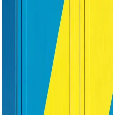
seçeneği sunar.
Hangi Yazıcı Almalı: Ev ve Ofis Kullanımı İçin En
Uygun Seçenekler ve Teknik Özellikler
Yazıcı seçiminde ihtiyaçlarınızı ve bütçenizi göz önünde
bulundurun. Ofis, ev veya fotoğraf baskısı için uygun modelleri ve
teknik özellikleri detaylarıyla değerlendirin.
HP M479dw Yazıcı: Yüksek Performanslı Çok
Fonksiyonlu Ofis Yazıcı Çözümü
HP M479dw, yüksek hız, çok fonksiyon ve kablosuz bağlantı
özellikleriyle ofislerin vazgeçilmez çözümüdür. Güvenlik ve
ekonomik kullanım avantajlarıyla öne çıkar.
Samsung Xpress M2020W Yazıcı İçin En Uygun
Toner Seçenekleri ve Bakım İpuçları
Samsung Xpress M2020W yazıcısı için orijinal ve uyumlu toner
seçimleri, kullanım ipuçları ve bakım önerileriyle baskı kalitenizi
koruyun ve maliyetlerinizi optimize edin.
Yazıcı Etiket Kağıdı Seçimi ve Kullanımı İçin