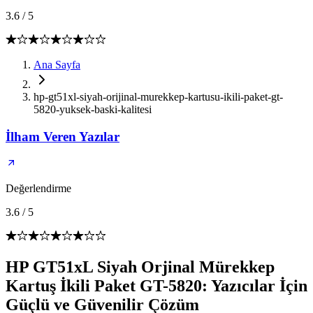
3.6
/
5
Ana Sayfa
hp-gt51xl-siyah-orijinal-murekkep-kartusu-ikili-paket-gt-
5820-yuksek-baski-kalitesi
İlham Veren Yazılar
Değerlendirme
3.6
/
5
HP GT51xL Siyah Orjinal Mürekkep
Kartuş İkili Paket GT-5820: Yazıcılar İçin
Güçlü ve Güvenilir Çözüm