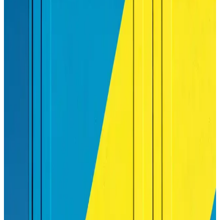
özellikler ve kablosuz bağlantı ile ekonomik ve kullanışlı bir yazıcı
seçeneği sunar.
Hangi Yazıcı Almalı: Ev ve Ofis Kullanımı İçin En
Uygun Seçenekler ve Teknik Özellikler
Yazıcı seçiminde ihtiyaçlarınızı ve bütçenizi göz önünde
bulundurun. Ofis, ev veya fotoğraf baskısı için uygun modelleri ve
teknik özellikleri detaylarıyla değerlendirin.
HP M479dw Yazıcı: Yüksek Performanslı Çok
Fonksiyonlu Ofis Yazıcı Çözümü
HP M479dw, yüksek hız, çok fonksiyon ve kablosuz bağlantı
özellikleriyle ofislerin vazgeçilmez çözümüdür. Güvenlik ve
ekonomik kullanım avantajlarıyla öne çıkar.
Samsung Xpress M2020W Yazıcı İçin En Uygun
Toner Seçenekleri ve Bakım İpuçları
Samsung Xpress M2020W yazıcısı için orijinal ve uyumlu toner
seçimleri, kullanım ipuçları ve bakım önerileriyle baskı kalitenizi
koruyun ve maliyetlerinizi optimize edin.