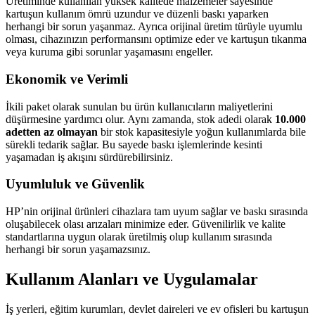
Üretiminde kullanılan yüksek kalitede malzemeler sayesinde
kartuşun kullanım ömrü uzundur ve düzenli baskı yaparken
herhangi bir sorun yaşanmaz. Ayrıca orijinal üretim türüyle uyumlu
olması, cihazınızın performansını optimize eder ve kartuşun tıkanma
veya kuruma gibi sorunlar yaşamasını engeller.
Ekonomik ve Verimli
İkili paket olarak sunulan bu ürün kullanıcıların maliyetlerini
düşürmesine yardımcı olur. Aynı zamanda, stok adedi olarak
10.000
adetten az olmayan
bir stok kapasitesiyle yoğun kullanımlarda bile
sürekli tedarik sağlar. Bu sayede baskı işlemlerinde kesinti
yaşamadan iş akışını sürdürebilirsiniz.
Uyumluluk ve Güvenlik
HP’nin orijinal ürünleri cihazlara tam uyum sağlar ve baskı sırasında
oluşabilecek olası arızaları minimize eder. Güvenilirlik ve kalite
standartlarına uygun olarak üretilmiş olup kullanım sırasında
herhangi bir sorun yaşamazsınız.
Kullanım Alanları ve Uygulamalar
İş yerleri, eğitim kurumları, devlet daireleri ve ev ofisleri bu kartuşun