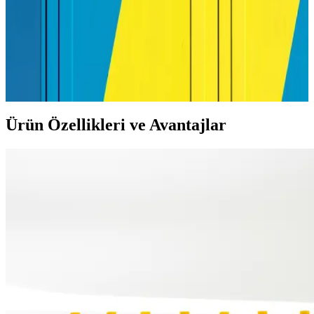
Yazıcı Etiket Kağıdı Seçimi ve Kullanımı İçin
Kapsamlı Rehber
Yazıcı etiket kağıdı seçiminde dikkat edilmesi gerekenler, çeşitleri ve
kullanım ipuçlarıyla ilgili detaylı rehber. Uygun ürünleri seçerek
baskı kalitenizi artırın ve projelerinize profesyonel dokunuşlar katın.
Ürün Özellikleri ve Avantajlar