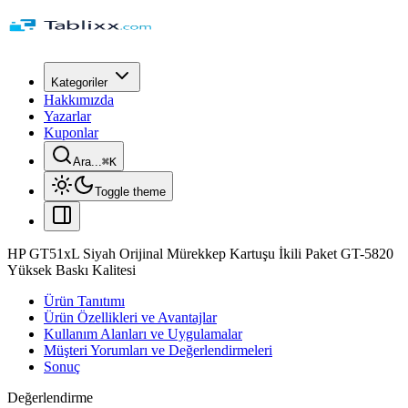
Kategoriler
Hakkımızda
Yazarlar
Kuponlar
Ara...
⌘
K
Toggle theme
HP GT51xL Siyah Orijinal Mürekkep Kartuşu İkili Paket GT-5820
Yüksek Baskı Kalitesi
Ürün Tanıtımı
Ürün Özellikleri ve Avantajlar
Kullanım Alanları ve Uygulamalar
Müşteri Yorumları ve Değerlendirmeleri
Sonuç
Değerlendirme