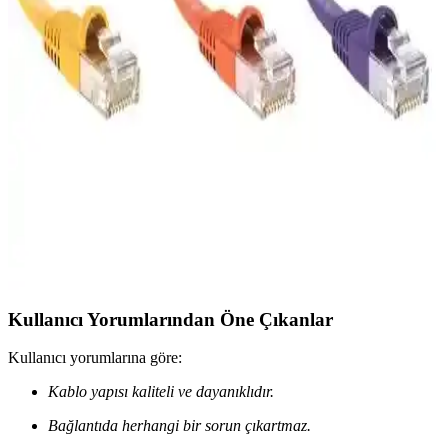
Vetech Cat7 15 Metre Ethernet Kablosu Yüksek
Hızlı ve Stabil Bağlantı Çözümü
Vetech'in 15 metre Cat7 Ethernet kablosu, yüksek hız, düşük
gecikme ve dayanıklılığıyla modern internet altyapısına mükemmel
uyum sağlar, yoğun veri transferleri için ideal.
S-Link Siyah 30 Cm Cat6 Ethernet Kablosu RJ45
Double Jack ile Yüksek Hızlı Bağlantı
S-Link'in 30 cm uzunluğunda siyah Cat6 Ethernet kablosu, yüksek
performans ve stabil veri aktarımı sunar, kısa mesafe bağlantıları için
ideal ve uygun fiyatlı bir çözüm sağlar.
Kullanıcı Yorumlarından Öne Çıkanlar
Kullanıcı yorumlarına göre:
Kablo yapısı kaliteli ve dayanıklıdır.
Bağlantıda herhangi bir sorun çıkartmaz.