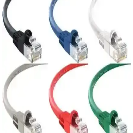
sunar. Güçlü yapısı ve kolay kurulumu ile ev ve ofislerde güvenilir
internet bağlantısı sağlar.
Derkab 30 Metre Cat6 Ethernet Kablosu: Yüksek
Performans ve Güvenilir Bağlantı Çözümü
Derkab'ın 30 metre uzunluğundaki Cat6 Ethernet kablosu, yüksek
hız ve dayanıklılık sunar, ofis ve ev kullanımı için ideal,
elektromanyetik girişimi azaltan U/UTP teknolojisiyle güvenilir veri
iletimi sağlar.
Yüksek Performanslı CAT7 Yassı FTP Ethernet
Kablosu ile Güçlü Ağ Bağlantısı
Yassı ve esnek yapısıyla yüksek hızda veri transferi sağlayan CAT7
FTP Ethernet kablosu, dayanıklılığı ve çeşitli renk seçenekleriyle ev
ve ofis ağlarınızı güçlendirir.
IRENIS CAT6 Yassı Ethernet Kablosu: Gigabit
Hızlı, Esnek ve Şık Ağ Çözümleri
İrenis CAT6 Yassı Ethernet Kablosu, UTP yapısı ile Gigabit
(1000BASE-T) hızında güvenilir iletişim sağlar ve 250 MHz bant