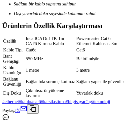
Sağlam bir kablo yapısına sahiptir.
Dışı yuvarlak doku sayesinde kullanımı rahat.
Ürünlerin Özellik Karşılaştırması
Inca ICAT6-1TK 1m
Powermaster Cat 6
Özellik
CAT6 Kırmızı Kablo
Ethernet Kablosu - 3m
Kablo Tipi
Cat6e
Cat6
Bant
550 MHz
Belirtilmiştir
Genişliği
Kablo
1 metre
3 metre
Uzunluğu
Bağlantı
Bağlantıda sorun çıkartmaz
Sağlam yapısı ile güvenilir
Güvenliği
Çıkıntısız önyükleme
Dış Doku
Yuvarlak doku
tasarımı
#
ethernet
#
kablo
#
cat6
#
karsilastirma
#
bilgisayar
#
ag
#
teknoloji
Paylaş:
f
𝕏