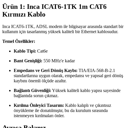
Ürün 1: Inca ICAT6-1TK 1m CAT6
Kırmızı Kablo
Inca ICAT6-1TK, ADSL modem ile bilgisayar arasında standart bir
kullanım için tasarlanmış yüksek kaliteli bir Ethernet kablosudur.
Temel Özellikler:
Kablo Tipi:
Cat6e
Bant Genişliği:
550 MHz'e kadar
Empedans ve Geri Dönüş Kaybı:
TIA/EIA-568-B-2.1
standartlarına uygun olarak, empedansı ve yapısal geri dönüş
kaybını önemli ölçüde azaltır.
Bağlantı Güvenliği:
Yüksek kaliteli kablo yapısı sayesinde
bağlantıda sorun çıkmaz.
Kırılma Önleyici Tasarım:
Kablo kalıplı ve çıkıntısız
önyükleme ile donatılmıştır, bu da kurulum sırasında
istenmeyen kırılmaları önler.
Ayrıca Bakınız