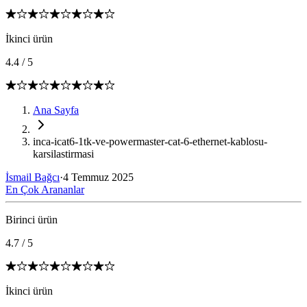
İkinci ürün
4.4
/
5
Ana Sayfa
inca-icat6-1tk-ve-powermaster-cat-6-ethernet-kablosu-
karsilastirmasi
İsmail Bağcı
·
4 Temmuz 2025
En Çok Arananlar
Birinci ürün
4.7
/
5
İkinci ürün