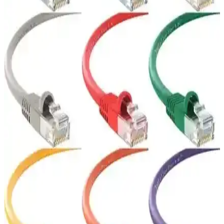
Yüksek Performanslı CAT7 Yassı FTP Ethernet
Kablosu ile Güçlü Ağ Bağlantısı
Yassı ve esnek yapısıyla yüksek hızda veri transferi sağlayan CAT7
FTP Ethernet kablosu, dayanıklılığı ve çeşitli renk seçenekleriyle ev
ve ofis ağlarınızı güçlendirir.
IRENIS CAT6 Yassı Ethernet Kablosu: Gigabit
Hızlı, Esnek ve Şık Ağ Çözümleri
İrenis CAT6 Yassı Ethernet Kablosu, UTP yapısı ile Gigabit
(1000BASE-T) hızında güvenilir iletişim sağlar ve 250 MHz bant
genişliği sunar. Altın kaplama uçlar (50 µm), PVC dış kaplama ve
yassı tasarım ile 25 cm–15 m aralığında uzunluklar sunar;
topraklama yok.
IRENIS CAT6 Yassı ve Vetech Cat7 Ethernet
Kablosu Karşılaştırması
İRENİS CAT6 yassı ve Vetech Cat7 Ethernet kablolarının
özellikleri, hızları ve kullanıcı deneyimleri detaylı karşılaştırmasıyla,
doğru kablo seçiminde rehberlik sağlar.