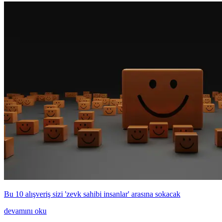
Bu 10 alışveriş sizi 'zevk sahibi insanlar' arasına sokacak
devamını oku