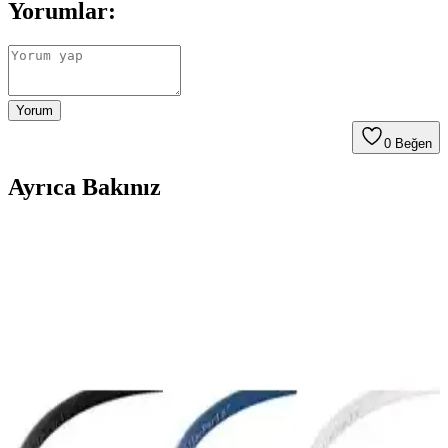
Yorumlar:
Yorum
0
Beğen
Ayrıca Bakınız
Derkab 30 Metre CAT6 Ethernet Kablosu: Yüksek
Performans ve Güvenilirlik Özellikleri
Derkab 30 Metre CAT6 Ethernet kablosu, yüksek veri aktarım hızı
ve dayanıklılığıyla ofis ve ev ağlarınız için ideal, kırmızı renk ve 30
metre uzunluk seçeneğiyle esneklik sağlar.
Derkab 20 Metre Cat6 Ethernet Kablosu: Yüksek
Hızlı ve Güvenilir Bağlantı Çözümü
Derkab 20 metre Cat6 Ethernet kablosu, yüksek hız ve dayanıklılık