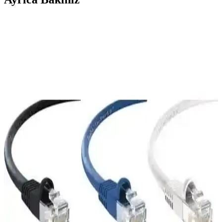
Derkab 30 Metre CAT6 Ethernet Kablosu: Yüksek
Performans ve Güvenilirlik Özellikleri
Derkab 30 Metre CAT6 Ethernet kablosu, yüksek veri aktarım hızı
ve dayanıklılığıyla ofis ve ev ağlarınız için ideal, kırmızı renk ve 30
metre uzunluk seçeneğiyle esneklik sağlar.
Derkab 20 Metre Cat6 Ethernet Kablosu: Yüksek
Hızlı ve Güvenilir Bağlantı Çözümü
Derkab 20 metre Cat6 Ethernet kablosu, yüksek hız ve dayanıklılık
sunar. Güçlü yapısı ve kolay kurulumu ile ev ve ofislerde güvenilir
internet bağlantısı sağlar.
Derkab 30 Metre Cat6 Ethernet Kablosu: Yüksek
Performans ve Güvenilir Bağlantı Çözümü
Derkab'ın 30 metre uzunluğundaki Cat6 Ethernet kablosu, yüksek
hız ve dayanıklılık sunar, ofis ve ev kullanımı için ideal,
elektromanyetik girişimi azaltan U/UTP teknolojisiyle güvenilir veri
iletimi sağlar.