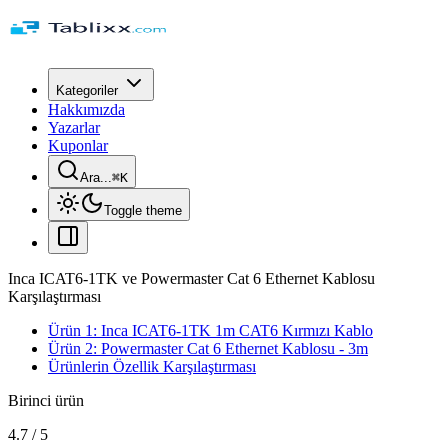
Kategoriler
Hakkımızda
Yazarlar
Kuponlar
Ara...
⌘
K
Toggle theme
Inca ICAT6-1TK ve Powermaster Cat 6 Ethernet Kablosu
Karşılaştırması
Ürün 1: Inca ICAT6-1TK 1m CAT6 Kırmızı Kablo
Ürün 2: Powermaster Cat 6 Ethernet Kablosu - 3m
Ürünlerin Özellik Karşılaştırması
Birinci ürün
4.7
/
5