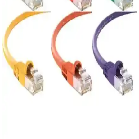
genişliği sunar. Altın kaplama uçlar (50 µm), PVC dış kaplama ve
yassı tasarım ile 25 cm–15 m aralığında uzunluklar sunar;
topraklama yok.
IRENIS CAT6 Yassı ve Vetech Cat7 Ethernet
Kablosu Karşılaştırması
İRENİS CAT6 yassı ve Vetech Cat7 Ethernet kablolarının
özellikleri, hızları ve kullanıcı deneyimleri detaylı karşılaştırmasıyla,
doğru kablo seçiminde rehberlik sağlar.
Vetech Cat7 15 Metre Ethernet Kablosu Yüksek
Hızlı ve Stabil Bağlantı Çözümü
Vetech'in 15 metre Cat7 Ethernet kablosu, yüksek hız, düşük
gecikme ve dayanıklılığıyla modern internet altyapısına mükemmel
uyum sağlar, yoğun veri transferleri için ideal.
S-Link Siyah 30 Cm Cat6 Ethernet Kablosu RJ45
Double Jack ile Yüksek Hızlı Bağlantı
S-Link'in 30 cm uzunluğunda siyah Cat6 Ethernet kablosu, yüksek
performans ve stabil veri aktarımı sunar, kısa mesafe bağlantıları için