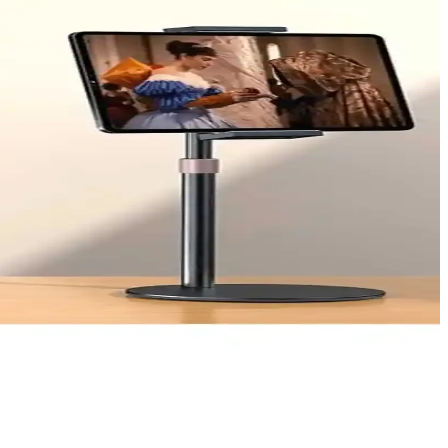
 ve performans detaylarıyla analiz edilerek, en uygun seçimi yapmanıza
gi fare sizin için daha uygun karar vermenize yardımcı olur.
Hafif ve dayanıklı yapısıyla çeşitli cihazlara uyum sağlar.
r, ergonomik tasarımıyla dikkat çeker.
ullanımı kolay ve dayanıklıdır.
lışma alanınızı düzenler.