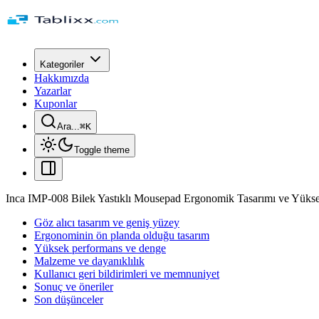
Kategoriler
Hakkımızda
Yazarlar
Kuponlar
Ara...
⌘
K
Toggle theme
Inca IMP-008 Bilek Yastıklı Mousepad Ergonomik Tasarımı ve Yükse
Göz alıcı tasarım ve geniş yüzey
Ergonominin ön planda olduğu tasarım
Yüksek performans ve denge
Malzeme ve dayanıklılık
Kullanıcı geri bildirimleri ve memnuniyet
Sonuç ve öneriler
Son düşünceler