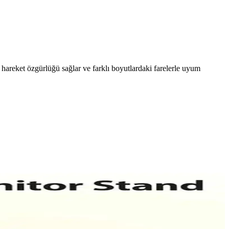
e hareket özgürlüğü sağlar ve farklı boyutlardaki farelerle uyum
 avantajları ve kullanıcı yorumları detaylı inceleniyor.
knoloji tutkunlarının tercih ettiği üstün performans sağlar.