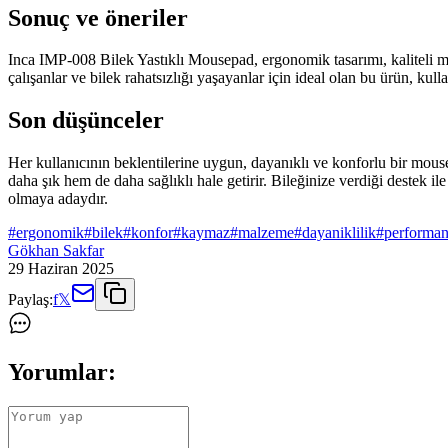
Sonuç ve öneriler
Inca IMP-008 Bilek Yastıklı Mousepad, ergonomik tasarımı, kaliteli mal
çalışanlar ve bilek rahatsızlığı yaşayanlar için ideal olan bu ürün, kul
Son düşünceler
Her kullanıcının beklentilerine uygun, dayanıklı ve konforlu bir mou
daha şık hem de daha sağlıklı hale getirir. Bileğinize verdiği destek 
olmaya adaydır.
#
ergonomik
#
bilek
#
konfor
#
kaymaz
#
malzeme
#
dayaniklilik
#
performan
Gökhan Sakfar
29 Haziran 2025
Paylaş:
f
𝕏
Yorumlar: