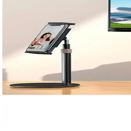
Concord C-72 ve Logitech MK120 klavyeleri, farklı özellikleriyle günl
yardımcı olunur.
Concord C10 ve Everest SMW-444 Kablosuz Fare Kar
İki popüler kablosuz fare olan Concord C10 ve Everest SMW-444'ün özell
Vigowood Yükseklik Ayarlanabilir 360° Döner Kitap 
Vigo Wood'un %100 yerli üretimi olan Vigowood kitap standı, ergonomik 
GoGoPlus Tab A7 Lite SM-T220 Dönebilen Tablet Kılı
GoGoPlus'un kırmızı renkli dönebilir tablet kılıfı, Samsung Galaxy T
Rampage SMX-R43 X-Grind USB Siyah Gaming Mouse 
Rampage SMX-R43 X-Grind USB Siyah Gaming Mouse, yüksek DPI, RGB 
Asfal Metal Masaüstü Telefon ve Tablet Tutucu Yüks
Modern ve dayanıklı Asfal Metal masaüstü telefon ve tablet tutucu, er