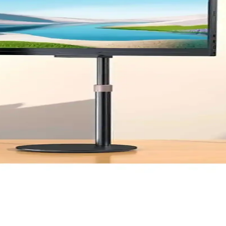
ük kullanım için tercih edilebilir. Bu karşılaştırmada, tasarım, konfor
şılaştırması
ikleri, kullanıcı yorumları ve kullanım alanları karşılaştırılıyor. Han
ve Cihaz Standı Ürün İncelemesi
tasarımı ve ayarlanabilirliği ile okuma ve çalışma deneyimini artırır. 
fı İncelenmesi ve Kullanıcı Yorumları
ab A7 Lite SM-T220 ile uyum sağlar. Koruma ve kullanım kolaylığı suna
İncelemesi ve Özellikleri
aydınlatma ve ergonomik tasarımıyla oyun performansını artırır, k
ek Dayanıklılık ve Ergonomik Tasarım
gonomik tasarımı ve yüksek uyumluluğu ile kullanım kolaylığı sağlar, ça