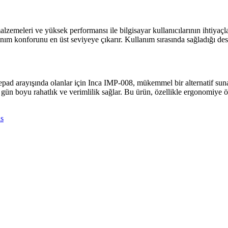
zemeleri ve yüksek performansı ile bilgisayar kullanıcılarının ihtiyaçl
lanım konforunu en üst seviyeye çıkarır. Kullanım sırasında sağladığı dest
sepad arayışında olanlar için Inca IMP-008, mükemmel bir alternatif su
ile gün boyu rahatlık ve verimlilik sağlar. Bu ürün, özellikle ergonomiy
s