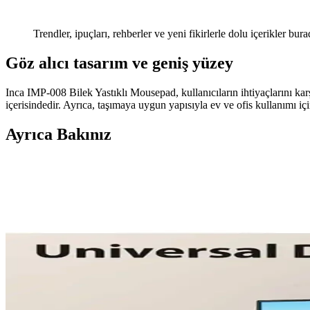
Trendler, ipuçları, rehberler ve yeni fikirlerle dolu içerikler bura
Göz alıcı tasarım ve geniş yüzey
Inca IMP-008 Bilek Yastıklı Mousepad, kullanıcıların ihtiyaçlarını kar
içerisindedir. Ayrıca, taşımaya uygun yapısıyla ev ve ofis kullanımı içi
Ayrıca Bakınız
Kensa Doubleshock 4 ve Dexxony Oyun Kolu Karşılaşt
Kensa Doubleshock 4 ve Dexxony oyun kolunun bağlantı, titreşim, ergo
Logitech MX Master 3 Kablosuz Fare: Ergonomik Tasar
Logitech MX Master 3, ergonomik tasarımı, yüksek hassasiyet sensörü v
Concord C-72 ve Logitech MK120 Klavye Modellerinin