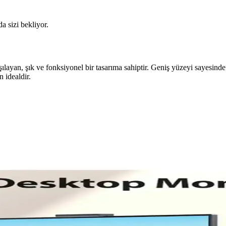
da sizi bekliyor.
şılayan, şık ve fonksiyonel bir tasarıma sahiptir. Geniş yüzeyi sayesind
n idealdir.
ırması: Özellikler ve Kullanıcı Yorumları
nomi ve kullanıcı memnuniyeti açısından karşılaştırması. Her iki ürünün
ım ve Çoklu İşlevsellik Özellikleri
e çoklu cihaz desteğiyle öne çıkan kablosuz fare, profesyonellerin ve te
 Detaylı Karşılaştırması