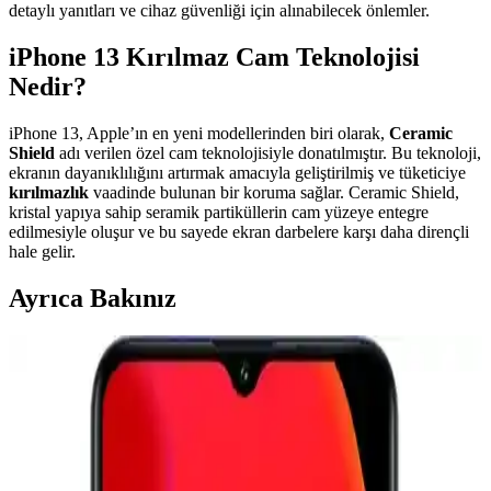
detaylı yanıtları ve cihaz güvenliği için alınabilecek önlemler.
iPhone 13 Kırılmaz Cam Teknolojisi
Nedir?
iPhone 13, Apple’ın en yeni modellerinden biri olarak,
Ceramic
Shield
adı verilen özel cam teknolojisiyle donatılmıştır. Bu teknoloji,
ekranın dayanıklılığını artırmak amacıyla geliştirilmiş ve tüketiciye
kırılmazlık
vaadinde bulunan bir koruma sağlar. Ceramic Shield,
kristal yapıya sahip seramik partiküllerin cam yüzeye entegre
edilmesiyle oluşur ve bu sayede ekran darbelere karşı daha dirençli
hale gelir.
Ayrıca Bakınız
Telefon Kamera Lens Koruyucularının Gerekliliği ve
Optik Performansa Etkileri
Telefon kamera lens koruyucuları çizilmeyi önlemeyi amaçlasa da
optik kaliteyi düşürebilir. Lensler dayanıklı malzemeden yapıldığı
için yükseltilmiş kılıflar ve alüminyum koruyucular daha etkili