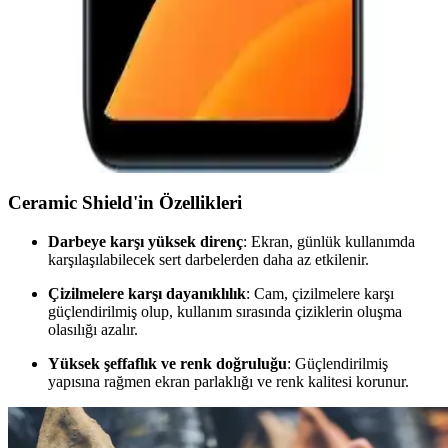
Casper Via E30 ve M35 Modellerinin Detaylı
Karşılaştırması ve Hangi Telefonun Daha İyi
Olduğu
Casper Via E30 ve M35 modellerinin özelliklerini karşılaştırıyoruz.
Batarya, kamera, hafıza ve performans gibi önemli detaylar, hangi
telefonun ihtiyaçlarınıza daha uygun olduğunu belirlemenize
yardımcı oluyor.
Ceramic Shield'in Özellikleri
Darbeye karşı yüksek direnç
: Ekran, günlük kullanımda
karşılaşılabilecek sert darbelerden daha az etkilenir.
Çizilmelere karşı dayanıklılık
: Cam, çizilmelere karşı
güçlendirilmiş olup, kullanım sırasında çiziklerin oluşma
olasılığı azalır.
Yüksek şeffaflık ve renk doğruluğu
: Güçlendirilmiş
yapısına rağmen ekran parlaklığı ve renk kalitesi korunur.