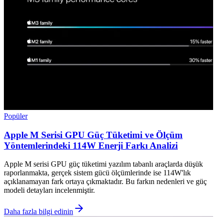
Popüler
Apple M Serisi GPU Güç Tüketimi ve Ölçüm
Yöntemlerindeki 114W Enerji Farkı Analizi
Apple M serisi GPU güç tüketimi yazılım tabanlı araçlarda düşük
raporlanmakta, gerçek sistem gücü ölçümlerinde ise 114W'lık
açıklanamayan fark ortaya çıkmaktadır. Bu farkın nedenleri ve güç
modeli detayları incelenmiştir.
Daha fazla bilgi edinin