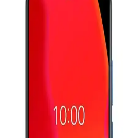
Telefon kamera lens koruyucuları çizilmeyi önlemeyi amaçlasa da
optik kaliteyi düşürebilir. Lensler dayanıklı malzemeden yapıldığı
için yükseltilmiş kılıflar ve alüminyum koruyucular daha etkili
koruma sağlar.
Samsung Galaxy Z TriFold'un Üç Ayda Piyasadan
Kaldırılması ve Katlanabilir Telefonların Geleceği
Samsung Galaxy Z TriFold, yüksek fiyat ve dayanıklılık sorunları
nedeniyle üç ayda piyasadan kaldırıldı. Katlanabilir telefonlar hâlâ
gelişmekte ve geniş kitlelere ulaşmak için teknik ve mali engellerle
karşılaşıyor.
Motorola'nın Katlanabilir Telefon Hamlesi ve Pazar
Dinamikleri Üzerine Analiz
Motorola, CES 2024'te tanıttığı katlanabilir telefonu ile uygun fiyat
ve gelişmiş teknik özellikleri bir araya getirerek pazar payını
artırmayı hedefliyor. Cihaz, kullanıcı dostu arayüzü ve
dayanıklılığıyla öne çıkıyor.
Ayaneo'nun İlk Akıllı Telefonu: Xperia Play Mirası