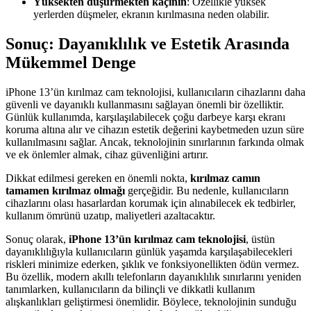
Yüksekten düşürmekten kaçının
: Özellikle yüksek
yerlerden düşmeler, ekranın kırılmasına neden olabilir.
Sonuç: Dayanıklılık ve Estetik Arasında
Mükemmel Denge
iPhone 13’ün kırılmaz cam teknolojisi, kullanıcıların cihazlarını daha
güvenli ve dayanıklı kullanmasını sağlayan önemli bir özelliktir.
Günlük kullanımda, karşılaşılabilecek çoğu darbeye karşı ekranı
koruma altına alır ve cihazın estetik değerini kaybetmeden uzun süre
kullanılmasını sağlar. Ancak, teknolojinin sınırlarının farkında olmak
ve ek önlemler almak, cihaz güvenliğini artırır.
Dikkat edilmesi gereken en önemli nokta,
kırılmaz camın
tamamen kırılmaz olmağı
gerçeğidir. Bu nedenle, kullanıcıların
cihazlarını olası hasarlardan korumak için alınabilecek ek tedbirler,
kullanım ömrünü uzatıp, maliyetleri azaltacaktır.
Sonuç olarak,
iPhone 13’ün kırılmaz cam teknolojisi
, üstün
dayanıklılığıyla kullanıcıların günlük yaşamda karşılaşabilecekleri
riskleri minimize ederken, şıklık ve fonksiyonellikten ödün vermez.
Bu özellik, modern akıllı telefonların dayanıklılık sınırlarını yeniden
tanımlarken, kullanıcıların da bilinçli ve dikkatli kullanım
alışkanlıkları geliştirmesi önemlidir. Böylece, teknolojinin sunduğu