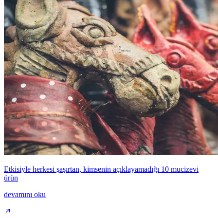
Etkisiyle herkesi şaşırtan, kimsenin açıklayamadığı 10 mucizevi
ürün
devamını oku