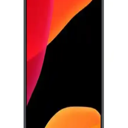
geliştiriyor.
Samsung'un Üç Katlanabilir Telefonu: 10 İnçlik
Ekran ve Çift Menteşe Tasarımıyla Yeni Dönem
Samsung, çift menteşeli ve üç katlanabilir ekranlı yeni telefon
prototipleriyle hem telefon hem tablet deneyimi sunuyor. Sınırlı
üretim ve yüksek fiyatla teknoloji sınırlarını zorluyor.
Samsung Telefon Sıfırlama Yöntemleri ve Güvenli
Kullanım İpuçları
Samsung telefon sıfırlama yöntemleri, performans artırma ve veri
güvenliği için önemli. Adımlar ve ipuçlarıyla cihazınızı nasıl
sıfırlayacağınızı öğrenin.
Samsung Galaxy S28 2025: Yenilikçi Özellikleri ve
Piyasa Beklentileri
Samsung Galaxy S28, 2025'te piyasaya çıkacak, gelişmiş kamera,
performans ve tasarım özellikleriyle öne çıkan yüksek fiyatlı bir
akıllı telefon olacak.