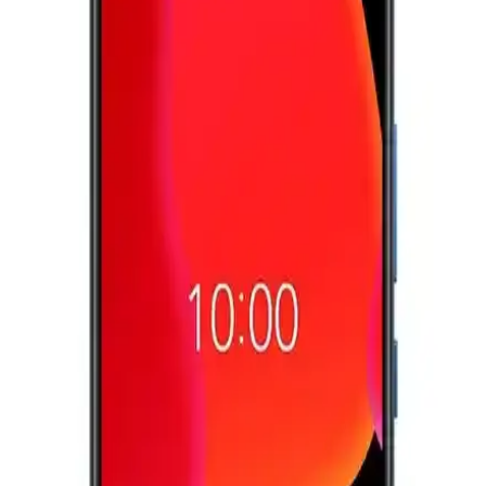
koruma sağlar.
Samsung Galaxy Z TriFold'un Üç Ayda Piyasadan
Kaldırılması ve Katlanabilir Telefonların Geleceği
Samsung Galaxy Z TriFold, yüksek fiyat ve dayanıklılık sorunları
nedeniyle üç ayda piyasadan kaldırıldı. Katlanabilir telefonlar hâlâ
gelişmekte ve geniş kitlelere ulaşmak için teknik ve mali engellerle
karşılaşıyor.
Motorola'nın Katlanabilir Telefon Hamlesi ve Pazar
Dinamikleri Üzerine Analiz
Motorola, CES 2024'te tanıttığı katlanabilir telefonu ile uygun fiyat
ve gelişmiş teknik özellikleri bir araya getirerek pazar payını
artırmayı hedefliyor. Cihaz, kullanıcı dostu arayüzü ve
dayanıklılığıyla öne çıkıyor.
Ayaneo'nun İlk Akıllı Telefonu: Xperia Play Mirası
ve Modern Oyun Deneyimi
Ayaneo'nun ilk akıllı telefonu, Xperia Play'in oyun odaklı tasarımını
modern dokunmatik yüzeylerle yeniden yorumluyor. Cihaz, fiziksel
butonlar ve yazılım desteğiyle taşınabilir oyun deneyimini