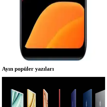
Samsung Galaxy S28, 2025'te piyasaya çıkacak, gelişmiş kamera,
performans ve tasarım özellikleriyle öne çıkan yüksek fiyatlı bir
akıllı telefon olacak.
Casper Via E30 ve M35 Modellerinin Detaylı
Karşılaştırması ve Hangi Telefonun Daha İyi
Olduğu
Casper Via E30 ve M35 modellerinin özelliklerini karşılaştırıyoruz.
Batarya, kamera, hafıza ve performans gibi önemli detaylar, hangi
telefonun ihtiyaçlarınıza daha uygun olduğunu belirlemenize
yardımcı oluyor.
Ayın popüler yazıları