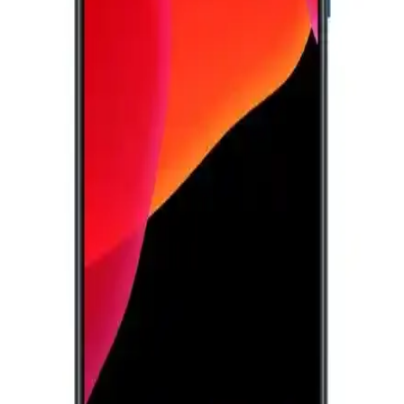
ve Modern Oyun Deneyimi
Ayaneo'nun ilk akıllı telefonu, Xperia Play'in oyun odaklı tasarımını
modern dokunmatik yüzeylerle yeniden yorumluyor. Cihaz, fiziksel
butonlar ve yazılım desteğiyle taşınabilir oyun deneyimini
geliştiriyor.
Samsung'un Üç Katlanabilir Telefonu: 10 İnçlik
Ekran ve Çift Menteşe Tasarımıyla Yeni Dönem
Samsung, çift menteşeli ve üç katlanabilir ekranlı yeni telefon
prototipleriyle hem telefon hem tablet deneyimi sunuyor. Sınırlı
üretim ve yüksek fiyatla teknoloji sınırlarını zorluyor.
Samsung Telefon Sıfırlama Yöntemleri ve Güvenli
Kullanım İpuçları
Samsung telefon sıfırlama yöntemleri, performans artırma ve veri
güvenliği için önemli. Adımlar ve ipuçlarıyla cihazınızı nasıl
sıfırlayacağınızı öğrenin.
Samsung Galaxy S28 2025: Yenilikçi Özellikleri ve
Piyasa Beklentileri