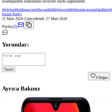
avantajlardan maksimum seviyede fayda sağlanabilir.
#
telefon
#
kirilmazcam
#
dayaniklilik
#
guvenlik
#
ekrankoruma
#
akillitele
İsmail Bağcı
11 Mart 2026
·
Güncellendi:
27 Mart 2026
Paylaş:
f
𝕏
Yorumlar:
Yorum
0
Beğen
Ayrıca Bakınız
Telefon Kamera Lens Koruyucularının Gerekliliği ve
Optik Performansa Etkileri