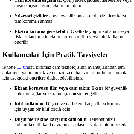
Tam koruma sağlamaz
: Çok yüksek şiddetli darbelerde veya
düşme açısına göre, ekran kırılabilir.
Yüzeysel çizikler
engelleyebilir, ancak derin çiziklere karşı
tam koruma sunmaz.
Ekstra koruma gerekebilir
: Özellikle yoğun kullanım veya
riskli ortamlar için ekran koruyucu film veya kılıf kullanımı
önerilir.
Kullanıcılar İçin Pratik Tavsiyeler
iPhone
13’ün
üzü kırılmaz cam teknolojisinin avantajlarından tam
anlamıyla yararlanmak ve cihazınızı daha uzun ömürlü kullanmak
için aşağıdaki önerilere dikkat edebilirsiniz:
Ekran koruyucu film veya cam takın
: Ekstra bir güvenlik
katmanı sağlar ve ekranın çizilmesini engeller.
Kılıf kullanımı
: Düşme ve darbelere karşı cihazı korumak
için uygun bir kılıf tercih edin.
Düşürme riskine karşı dikkatli olun
: Telefonunuzu
kullanırken dikkatli davranmak, olası hasarları minimize eder.