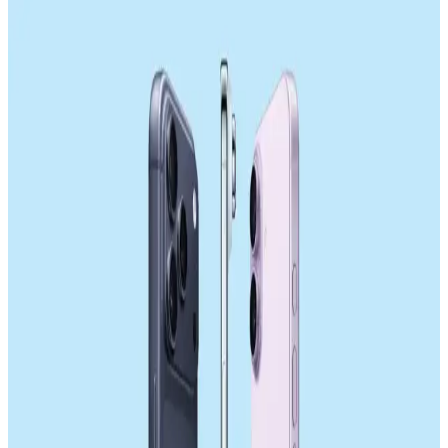
Samsung'un 18,000 mAh Silikon Pil Teknolojisi ve
Akıllı Telefonlarda Geleceği
Samsung, üç hücreli toplam 18,000 mAh kapasiteli silikon pil
teknolojisiyle akıllı telefonlarda pil ömrünü artırmayı hedefliyor.
Ancak kalınlık ve ısı yönetimi gibi teknik zorluklar bulunuyor.
Samsung Galaxy S26 Ultra Batarya Kapasitesi ve
Enerji Verimliliği Üzerine Detaylı İnceleme
Samsung Galaxy S26 Ultra'nın 5000 mAh batarya kapaseti, enerji
verimliliği ve donanım optimizasyonları sayesinde tatmin edici
kullanım süresi sunuyor. Uluslararası düzenlemeler ve tasarım
kısıtlamaları batarya kapasitesini sınırlıyor.
Sony'nin Akıllı Telefon Pazarındaki Konumu ve
ABD Pazarındaki Rekabet Dinamikleri
Sony, yüksek fiyat ve yetersiz yazılım desteği nedeniyle akıllı
telefon pazarında gerilerken, ABD'de Samsung ve Apple hakimiyeti
rekabeti sınırlıyor. Donanım üreticileri düşük kar marjlarıyla zorluk
yaşıyor.