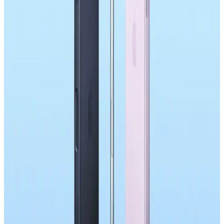
DRAM kıtlığı, akıllı telefon fiyatlarında artışa yol açıyor. Apple,
uzun vadeli stratejileriyle fiyat artışlarını kısa vadede sınırlasa da,
tüketiciler fiyat yükselişlerine hazırlıklı olmalı.
Samsung Galaxy S26'nın Tasarım ve Donanım
Yenilikleri ile Kullanıcı Tepkileri Analizi
Samsung Galaxy S26'nın tasarımı önceki modellere benzerken
donanımda bazı iyileştirmeler var. Ancak kullanıcılar, tasarımın
durağanlığından ve yenilik eksikliğinden dolayı yükseltme
konusunda tereddütlü.
Samsung Galaxy S26 Serisi: Teknik Özellikler,
Kullanıcı Tepkileri ve Piyasa Analizi
Samsung Galaxy S26 serisi, işlemci güncellemeleri ve ekran
değişiklikleri sunarken kamera, batarya ve bağlantı özelliklerindeki
eksikliklerle kullanıcıların eleştirisini alıyor. Yenilik eksikliği dikkat
çekiyor.
OnePlus 15T'nin 7.500mAh Batarya Kapasitesi ve
Pil Performansı Analizi