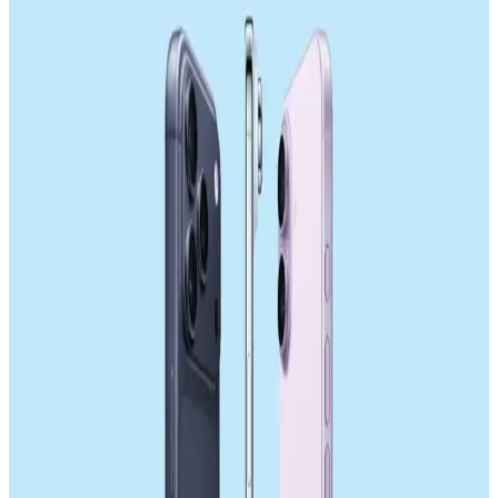
Samsung, üç hücreli toplam 18,000 mAh kapasiteli silikon pil
teknolojisiyle akıllı telefonlarda pil ömrünü artırmayı hedefliyor.
Ancak kalınlık ve ısı yönetimi gibi teknik zorluklar bulunuyor.
Samsung Galaxy S26 Ultra Batarya Kapasitesi ve
Enerji Verimliliği Üzerine Detaylı İnceleme
Samsung Galaxy S26 Ultra'nın 5000 mAh batarya kapaseti, enerji
verimliliği ve donanım optimizasyonları sayesinde tatmin edici
kullanım süresi sunuyor. Uluslararası düzenlemeler ve tasarım
kısıtlamaları batarya kapasitesini sınırlıyor.
Sony'nin Akıllı Telefon Pazarındaki Konumu ve
ABD Pazarındaki Rekabet Dinamikleri
Sony, yüksek fiyat ve yetersiz yazılım desteği nedeniyle akıllı
telefon pazarında gerilerken, ABD'de Samsung ve Apple hakimiyeti
rekabeti sınırlıyor. Donanım üreticileri düşük kar marjlarıyla zorluk
yaşıyor.
DRAM Kıtlığı ve Apple'ın Akıllı Telefon
Piyasasındaki Fiyatlandırma Stratejileri