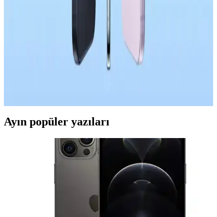
OnePlus 15T, 7.500mAh bataryası ve yazılım optimizasyonuyla
uzun pil ömrü sunuyor. Kompakt tasarımı ve güçlü bataryası
sayesinde kullanıcılar şarj süresini uzatabiliyor.
Apple'ın Çin Akıllı Telefon Pazarındaki Başarısı ve
Rekabet Dinamikleri Üzerine Analiz
Apple, Çin akıllı telefon pazarında %23 satış artışıyla dikkat çekiyor.
iOS ekosistemi, kullanıcı tercihleri ve mağaza deneyimi başarının
temel unsurları arasında yer alıyor.
Ayın popüler yazıları