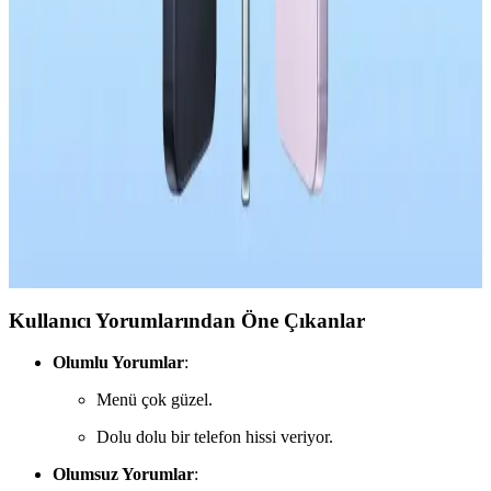
OnePlus 15T'nin 7.500mAh Batarya Kapasitesi ve
Pil Performansı Analizi
OnePlus 15T, 7.500mAh bataryası ve yazılım optimizasyonuyla
uzun pil ömrü sunuyor. Kompakt tasarımı ve güçlü bataryası
sayesinde kullanıcılar şarj süresini uzatabiliyor.
Apple'ın Çin Akıllı Telefon Pazarındaki Başarısı ve
Rekabet Dinamikleri Üzerine Analiz
Apple, Çin akıllı telefon pazarında %23 satış artışıyla dikkat çekiyor.
iOS ekosistemi, kullanıcı tercihleri ve mağaza deneyimi başarının
temel unsurları arasında yer alıyor.
Kullanıcı Yorumlarından Öne Çıkanlar
Olumlu Yorumlar
:
Menü çok güzel.
Dolu dolu bir telefon hissi veriyor.
Olumsuz Yorumlar
: