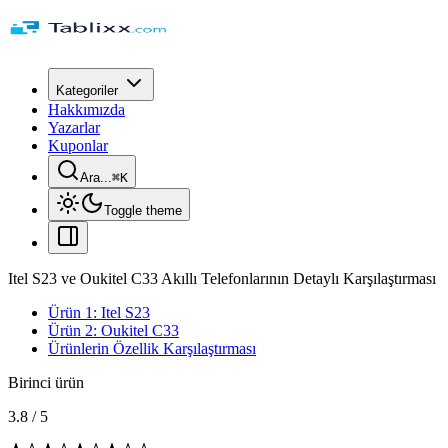
Kategoriler
Hakkımızda
Yazarlar
Kuponlar
Ara...
⌘
K
Toggle theme
Itel S23 ve Oukitel C33 Akıllı Telefonlarının Detaylı Karşılaştırması
Ürün 1: Itel S23
Ürün 2: Oukitel C33
Ürünlerin Özellik Karşılaştırması
Birinci ürün
3.8
/
5