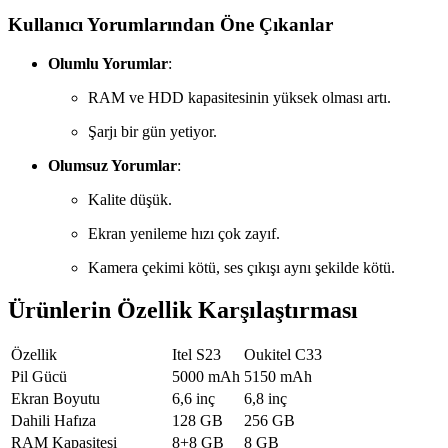
Kullanıcı Yorumlarından Öne Çıkanlar
Olumlu Yorumlar
:
RAM ve HDD kapasitesinin yüksek olması artı.
Şarjı bir gün yetiyor.
Olumsuz Yorumlar
:
Kalite düşük.
Ekran yenileme hızı çok zayıf.
Kamera çekimi kötü, ses çıkışı aynı şekilde kötü.
Ürünlerin Özellik Karşılaştırması
Özellik
Itel S23
Oukitel C33
Pil Gücü
5000 mAh
5150 mAh
Ekran Boyutu
6,6 inç
6,8 inç
Dahili Hafıza
128 GB
256 GB
RAM Kapasitesi
8+8 GB
8 GB