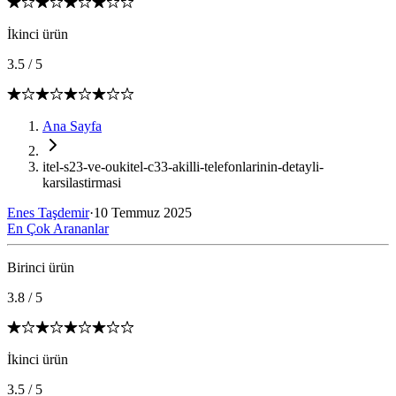
İkinci ürün
3.5
/
5
Ana Sayfa
itel-s23-ve-oukitel-c33-akilli-telefonlarinin-detayli-
karsilastirmasi
Enes Taşdemir
·
10 Temmuz 2025
En Çok Arananlar
Birinci ürün
3.8
/
5
İkinci ürün
3.5
/
5