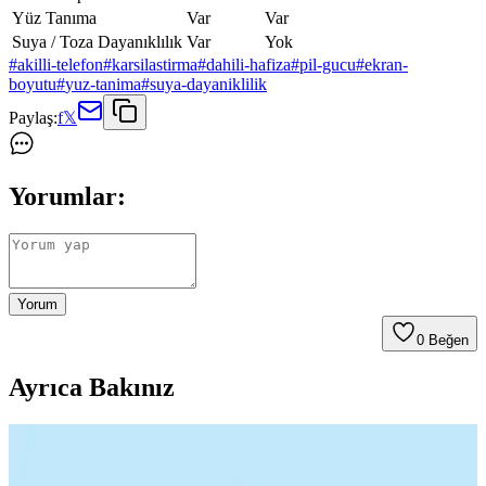
Yüz Tanıma
Var
Var
Suya / Toza Dayanıklılık
Var
Yok
#
akilli-telefon
#
karsilastirma
#
dahili-hafiza
#
pil-gucu
#
ekran-
boyutu
#
yuz-tanima
#
suya-dayaniklilik
Paylaş:
f
𝕏
Yorumlar:
Yorum
0
Beğen
Ayrıca Bakınız
Samsung'un 18,000 mAh Silikon Pil Teknolojisi ve
Akıllı Telefonlarda Geleceği