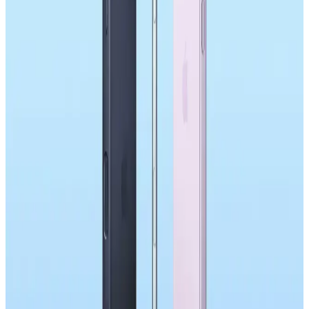
DRAM Kıtlığı ve Apple'ın Akıllı Telefon
Piyasasındaki Fiyatlandırma Stratejileri
DRAM kıtlığı, akıllı telefon fiyatlarında artışa yol açıyor. Apple,
uzun vadeli stratejileriyle fiyat artışlarını kısa vadede sınırlasa da,
tüketiciler fiyat yükselişlerine hazırlıklı olmalı.
Samsung Galaxy S26'nın Tasarım ve Donanım
Yenilikleri ile Kullanıcı Tepkileri Analizi
Samsung Galaxy S26'nın tasarımı önceki modellere benzerken
donanımda bazı iyileştirmeler var. Ancak kullanıcılar, tasarımın
durağanlığından ve yenilik eksikliğinden dolayı yükseltme
konusunda tereddütlü.
Samsung Galaxy S26 Serisi: Teknik Özellikler,
Kullanıcı Tepkileri ve Piyasa Analizi
Samsung Galaxy S26 serisi, işlemci güncellemeleri ve ekran
değişiklikleri sunarken kamera, batarya ve bağlantı özelliklerindeki
eksikliklerle kullanıcıların eleştirisini alıyor. Yenilik eksikliği dikkat
çekiyor.