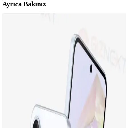
Ayrıca Bakınız
Neo Dizüstü Bilgisayar ve iPhone 17 Fiyat
Farklarının Teknik ve Pazar Nedenleri
Neo dizüstü bilgisayar ve iPhone 17 arasındaki fiyat farkı, teknik
özellikler, miniaturizasyon zorlukları, üretim maliyetleri ve Apple'ın
pazar stratejileriyle şekilleniyor. Bu farkın detayları inceleniyor.
Apple iPhone 17 ve iPhone 15 Plus Karşılaştırması:
Özellikler ve Kullanıcı Yorumları
İki popüler iPhone modeli olan iPhone 17 ve iPhone 15 Plus'ın
ekran, kamera, batarya ve depolama özellikleri karşılaştırılıyor,
kullanıcı yorumlarıyla performans değerlendirmeleri sunuluyor.
Samsung Galaxy M13 İncelemesi: Ekonomik Fiyatlı
ve Gelişmiş Özelliklere Sahip Akıllı Telefon
Samsung Galaxy M13, uygun fiyatıyla dikkat çeken, geniş ekranı,
güçlü bataryası ve gelişmiş kamerasıyla günlük kullanım için ideal
bir akıllı telefon seçeneğidir.