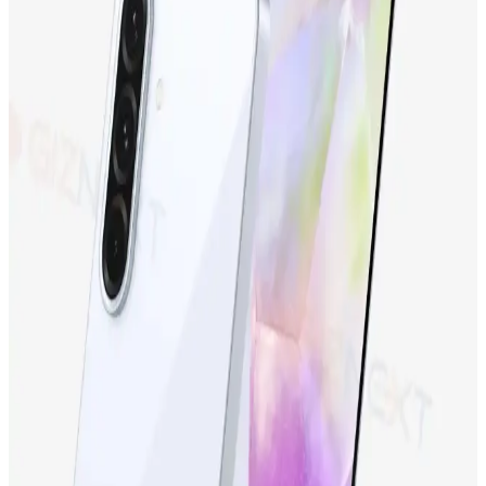
Tecno Camon 19 Neo ve Tecno Spark 10
Karşılaştırması: Hangi Telefon Sizin İçin Uygun
Tecno Camon 19 Neo ve Tecno Spark 10'un özellikleri, kullanıcı
yorumları ve karşılaştırmasıyla, ihtiyaçlarınıza en uygun telefonu
seçebilirsiniz.
Samsung Galaxy S24 Ultra: Yüksek Performans ve
Gelişmiş Kamera Özellikleriyle Yenilikçi Akıllı
Telefon
Samsung Galaxy S24 Ultra, üstün kamera, yüksek performans ve
dayanıklı tasarımıyla öne çıkan en yeni akıllı telefon modeli.
Detaylar ve özellikler için inceleyin.
Samsung Galaxy S23 FE: Yüksek Performans ve
Uygun Fiyatlı Akıllı Telefon Seçenekleri
Samsung Galaxy S23 FE, yüksek performans, gelişmiş kamera ve
şık tasarımıyla uygun fiyatlı yeni nesil akıllı telefon. Günlük
kullanım ve profesyonel fotoğrafçılık için ideal seçenek.