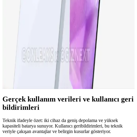
iPhone 15 Pro ve Yeni Nesil Teknolojiler: Tasarım,
Performans ve Yenilikler
iPhone 15 Pro, gelişmiş ekran, güçlü işlemci ve yenilikçi kamera
özellikleriyle öne çıkıyor. Tasarım ve performans açısından yeni
standartlar belirleyen bu model, teknolojideki son trendleri
yansıtıyor.
Samsung Galaxy A36 Özellikleri ve Kullanıcı
Deneyimleri Analizi
Samsung Galaxy A36, güçlü ekran, iyi kamera ve uzun pil ömrüyle
dikkat çeken uygun fiyatlı akıllı telefon. Güncel özellikleri ve
kullanıcı deneyimleri detaylarıyla inceleniyor.
Gerçek kullanım verileri ve kullanıcı geri
bildirimleri
Teknik ifadeyle özet: iki cihaz da geniş depolama ve yüksek
kapasiteli batarya sunuyor. Kullanıcı geribildirimleri, bu teknik
veriyle çakışan avantajlar ve belirgin kusurlar gösteriyor.