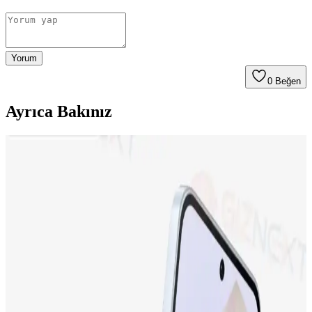
Yorum
0
Beğen
Ayrıca Bakınız
Neo Dizüstü Bilgisayar ve iPhone 17 Fiyat
Farklarının Teknik ve Pazar Nedenleri
Neo dizüstü bilgisayar ve iPhone 17 arasındaki fiyat farkı, teknik
özellikler, miniaturizasyon zorlukları, üretim maliyetleri ve Apple'ın
pazar stratejileriyle şekilleniyor. Bu farkın detayları inceleniyor.
Apple iPhone 17 ve iPhone 15 Plus Karşılaştırması:
Özellikler ve Kullanıcı Yorumları
İki popüler iPhone modeli olan iPhone 17 ve iPhone 15 Plus'ın
ekran, kamera, batarya ve depolama özellikleri karşılaştırılıyor,