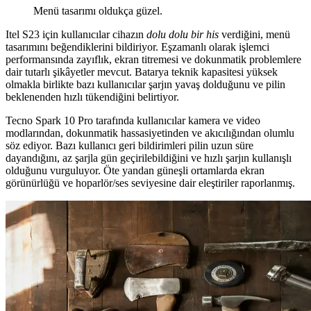
Menü tasarımı oldukça güzel.
Itel S23 için kullanıcılar cihazın
dolu dolu bir his
verdiğini, menü
tasarımını beğendiklerini bildiriyor. Eşzamanlı olarak işlemci
performansında zayıflık, ekran titremesi ve dokunmatik problemlere
dair tutarlı şikâyetler mevcut. Batarya teknik kapasitesi yüksek
olmakla birlikte bazı kullanıcılar şarjın yavaş dolduğunu ve pilin
beklenenden hızlı tükendiğini belirtiyor.
Tecno Spark 10 Pro tarafında kullanıcılar kamera ve video
modlarından, dokunmatik hassasiyetinden ve akıcılığından olumlu
söz ediyor. Bazı kullanıcı geri bildirimleri pilin uzun süre
dayandığını, az şarjla gün geçirilebildiğini ve hızlı şarjın kullanışlı
olduğunu vurguluyor. Öte yandan güneşli ortamlarda ekran
görünürlüğü ve hoparlör/ses seviyesine dair eleştiriler raporlanmış.