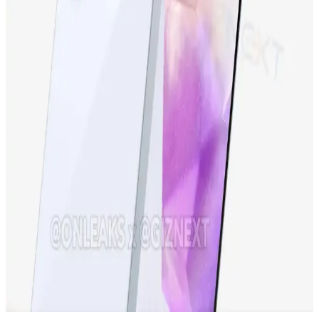
Samsung Galaxy S23 FE: Yüksek Performans ve
Uygun Fiyatlı Akıllı Telefon Seçenekleri
Samsung Galaxy S23 FE, yüksek performans, gelişmiş kamera ve
şık tasarımıyla uygun fiyatlı yeni nesil akıllı telefon. Günlük
kullanım ve profesyonel fotoğrafçılık için ideal seçenek.
iPhone 15 Pro ve Yeni Nesil Teknolojiler: Tasarım,
Performans ve Yenilikler
iPhone 15 Pro, gelişmiş ekran, güçlü işlemci ve yenilikçi kamera
özellikleriyle öne çıkıyor. Tasarım ve performans açısından yeni
standartlar belirleyen bu model, teknolojideki son trendleri
yansıtıyor.
Samsung Galaxy A36 Özellikleri ve Kullanıcı
Deneyimleri Analizi
Samsung Galaxy A36, güçlü ekran, iyi kamera ve uzun pil ömrüyle
dikkat çeken uygun fiyatlı akıllı telefon. Güncel özellikleri ve
kullanıcı deneyimleri detaylarıyla inceleniyor.