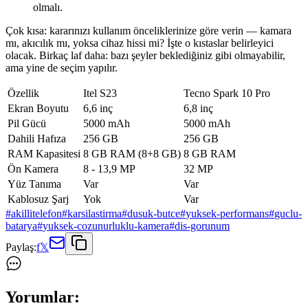
olmalı.
Çok kısa: kararınızı kullanım önceliklerinize göre verin — kamara
mı, akıcılık mı, yoksa cihaz hissi mi? İşte o kıstaslar belirleyici
olacak. Birkaç laf daha: bazı şeyler beklediğiniz gibi olmayabilir,
ama yine de seçim yapılır.
Özellik
Itel S23
Tecno Spark 10 Pro
Ekran Boyutu
6,6 inç
6,8 inç
Pil Gücü
5000 mAh
5000 mAh
Dahili Hafıza
256 GB
256 GB
RAM Kapasitesi
8 GB RAM (8+8 GB)
8 GB RAM
Ön Kamera
8 - 13,9 MP
32 MP
Yüz Tanıma
Var
Var
Kablosuz Şarj
Yok
Var
#
akillitelefon
#
karsilastirma
#
dusuk-butce
#
yuksek-performans
#
guclu-
batarya
#
yuksek-cozunurluklu-kamera
#
dis-gorunum
Paylaş:
f
𝕏
Yorumlar: