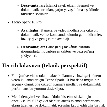
Dezavantajlar:
İşlemci zayıf, ekran titremesi ve
dokunmatik sorunları, şarjın yavaş dolması şeklinde
bildirilen sorunlar.
Tecno Spark 10 Pro
Avantajlar:
Kamera ve video modları öne çıkıyor;
dokunmatik ve hız konusunda olumlu geri bildirimler;
hızlı şarj ve geniş ekran avantajı.
Dezavantajlar:
Güneşli dış mekânda ekranın
görünürlüğü, hoparlör/ses kalitesi ve bazı pil/şarj
şikâyetleri.
Tercih kılavuzu (teknik perspektif)
Fotoğraf ve video odaklı, akıcı kullanım ve hızlı şarja önem
veren kullanıcılar için Tecno Spark 10 Pro daha uygun bir
seçenek olarak öne çıkıyor. Kamera modları ve dokunmatik
performans bu yorumu destekliyor.
Menü deneyimi ve cihazın 'dolu' hissetmesi sizin için
öncelikse Itel S23 çekici olabilir; ancak işlemci performansı,
ekran titremesi ve dokunmatik sorunlar kabul edilebilir bir risk