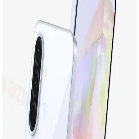
kullanıcı yorumlarıyla performans değerlendirmeleri sunuluyor.
Samsung Galaxy M13 İncelemesi: Ekonomik Fiyatlı
ve Gelişmiş Özelliklere Sahip Akıllı Telefon
Samsung Galaxy M13, uygun fiyatıyla dikkat çeken, geniş ekranı,
güçlü bataryası ve gelişmiş kamerasıyla günlük kullanım için ideal
bir akıllı telefon seçeneğidir.
Tecno Camon 19 Neo ve Tecno Spark 10
Karşılaştırması: Hangi Telefon Sizin İçin Uygun
Tecno Camon 19 Neo ve Tecno Spark 10'un özellikleri, kullanıcı
yorumları ve karşılaştırmasıyla, ihtiyaçlarınıza en uygun telefonu
seçebilirsiniz.
Samsung Galaxy S24 Ultra: Yüksek Performans ve
Gelişmiş Kamera Özellikleriyle Yenilikçi Akıllı
Telefon
Samsung Galaxy S24 Ultra, üstün kamera, yüksek performans ve
dayanıklı tasarımıyla öne çıkan en yeni akıllı telefon modeli.
Detaylar ve özellikler için inceleyin.