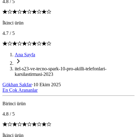
4.8
/
5
İkinci ürün
4.7
/
5
Ana Sayfa
itel-s23-ve-tecno-spark-10-pro-akilli-telefonlari-
karsilastirmasi-2023
Gökhan Sakfar
·
10 Ekim 2025
En Çok Arananlar
Birinci ürün
4.8
/
5
İkinci ürün