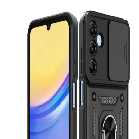
iPhone 11 için Go Aksesuar Kılıf Karşılaştırması:
Çikolata ve Şeffaf Ayıcık Tasarımları
İşte iPhone 11 kullanıcılarının beğenisini kazanan Go Aksesuar'ın
Çikolata ve Şeffaf Ayıcık tasarımlı silikon kılıflarının detaylı
karşılaştırması. Koruma ve şıklığı bir arada sunan bu ürünler
hakkında bilgi edinin.
iPhone 11 için mooodcase ve shoptocase Kılıflarının
Karşılaştırması ve Seçim Rehberi
Bu makalede, mooodcase ve shoptocase iPhone 11 kılıflarını
özellikleri, kullanıcı yorumları ve fiyat performans açısından detaylı
karşılaştırıyoruz.
KVK PRİVACY iPhone 11 Uyumlu Kılıfların
Karşılaştırması ve Özellikleri
KVK PRİVACY'nin şeffaf ve vintage çiçek desenli iPhone 11
kılıflarını detaylı karşılaştırıyoruz. Tasarım, koruma ve kullanıcı
yorumlarıyla ilgili önemli bilgiler içerir.
iPhone 13 ve 14 için KVK PRİVACY ve Paladyum