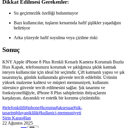
Dikkat Edilmesi Gerekenler:
Su geçirmezlik özelliği bulunmuyor
Bazı kullanıcılar, tuşların kenarında hafif şişlikler yaşadığını
belirtiyor
Arka yüzeyde hafif soyulma veya çizilme riski
Sonuç
KNY Apple iPhone 8 Plus Renkli Kenarlı Kamera Korumalı Buzlu
Hux Kapak, telefonunuzu korumak ve şıklığınıza şıklık katmak
isteyen kullanıcılar için ideal bir seçimdir. Çift katmanlı yapısı ve şık
tasarımıyla, günlük kullanımda güvenle tercih edilebilir. Ürünün
yüksek malzeme kalitesi ve müşteri memnuniyeti, kullanım
süresince güvenle tercih edilmesini sağlar. Şık tasarımı ve
fonksiyonelliğiyle, iPhone 8 Plus sahiplerinin ihtiyaçlarını
karşılayan, dayanıklı ve estetik bir koruma çözümüdür.
#
telefonkilifi
#
iphone
#
koruma
#
aksesuar
#
sik-
tasarim
#
dayaniklilik
#
kullanici-memnuniyeti
Şirin Karaoğlan
22 Ağustos 2025