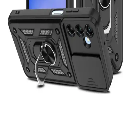
Case Kılıf Karşılaştırması
İşte iPhone 13 ve 14 modelleri için KVK PRİVACY ve Paladyum
Case kılıflarının detaylı karşılaştırması, tasarım, koruma ve kullanıcı
yorumlarıyla en uygun seçimi yapmanıza yardımcı olur.
Samsung Galaxy S20 FE İçin Go Aksesuar Silikon
Kılıflarının Karşılaştırması
Go Aksesuar'ın Çikolata Baby ve Siyah Kurabiye tasarımlı silikon
kılıflarını detaylı karşılaştırıyoruz, koruma, tasarım ve kullanıcı
memnuniyetine odaklanıyoruz.
iPhone 16 Pro Max için en iyi kılıf seçim kriterleri ve
popüler modeller
İşte iPhone 16 Pro Max için yüksek koruma ve şıklık sağlayan en iyi
kılıf seçenekleri ve seçim ipuçları.
Samsung Galaxy A54 için Fibaks ve moveteck
Kılıflarının Karşılaştırması
Samsung Galaxy A54 için Fibaks ve moveteck kılıflarını detaylı