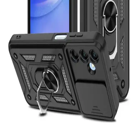
kılıflarını detaylı karşılaştırıyoruz. Tasarım, koruma ve kullanıcı
yorumlarıyla ilgili önemli bilgiler içerir.
iPhone 13 ve 14 için KVK PRİVACY ve Paladyum
Case Kılıf Karşılaştırması
İşte iPhone 13 ve 14 modelleri için KVK PRİVACY ve Paladyum
Case kılıflarının detaylı karşılaştırması, tasarım, koruma ve kullanıcı
yorumlarıyla en uygun seçimi yapmanıza yardımcı olur.
Samsung Galaxy S20 FE İçin Go Aksesuar Silikon
Kılıflarının Karşılaştırması
Go Aksesuar'ın Çikolata Baby ve Siyah Kurabiye tasarımlı silikon
kılıflarını detaylı karşılaştırıyoruz, koruma, tasarım ve kullanıcı
memnuniyetine odaklanıyoruz.
iPhone 16 Pro Max için en iyi kılıf seçim kriterleri ve
popüler modeller
İşte iPhone 16 Pro Max için yüksek koruma ve şıklık sağlayan en iyi
kılıf seçenekleri ve seçim ipuçları.