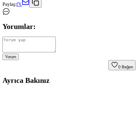
Paylaş:
f
𝕏
Yorumlar:
Yorum
0
Beğen
Ayrıca Bakınız
Samsung Galaxy A13 için Koruyucu ve Şık Kılıf
Seçenekleri 2023
Samsung Galaxy A13 için çeşitli malzeme ve tasarımlarda koruyucu
kılıf seçenekleri, dayanıklılık ve şıklık sağlıyor. Doğru kılıf seçimiyle
cihazınızı koruyabilir ve tarzınızı yansıtabilirsiniz.