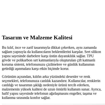
Samsung Galaxy A54 için Fibaks ve moveteck
Kılıflarının Karşılaştırması
Samsung Galaxy A54 için Fibaks ve moveteck kılıflarını detaylı
karşılaştırıyoruz. Koruma seviyeleri, malzeme kalitesi ve kullanıcı
yorumlarıyla en uygun seçimi yapmanıza yardımcı oluyoruz.
Tasarım ve Malzeme Kalitesi
Bu kılıf, ince ve zarif tasarımıyla dikkat çekerken, aynı zamanda
sağlam yapısıyla da kullanıcıların beklentilerini karşılar. Sert silikon
yapısı sayesinde darbelere karşı üstün dayanıklılık sağlar. TPU
gövde ve polikarbon sırt katmanlarıyla oluşturulan çift katmanlı
koruma sistemi, telefonunuzu çizilmelere ve günlük kullanımın
getirdiği aşınmalara karşı etkin biçimde korur.
Görünüm açısından, kılıfın arka yüzündeki desenler ve renk
seçenekleri, telefonunuza canlılık kazandırır. Kullanıcılar, renklerin
canlılığı ve tasarımın şıklığı nedeniyle ürünü tercih ederken,
malzemenin yüksek kalitesi de uzun ömürlü kullanım sunar. Ayrıca,
hafif yapısı sayesinde telefonun ağırlaşmasını engeller, taşıma ve
kullanma sırasında konfor sağlar.