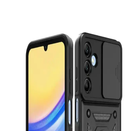
Samsung Galaxy A13 için çeşitli malzeme ve tasarımlarda koruyucu
kılıf seçenekleri, dayanıklılık ve şıklık sağlıyor. Doğru kılıf seçimiyle
cihazınızı koruyabilir ve tarzınızı yansıtabilirsiniz.
iPhone 11 için Go Aksesuar Kılıf Karşılaştırması:
Çikolata ve Şeffaf Ayıcık Tasarımları
İşte iPhone 11 kullanıcılarının beğenisini kazanan Go Aksesuar'ın
Çikolata ve Şeffaf Ayıcık tasarımlı silikon kılıflarının detaylı
karşılaştırması. Koruma ve şıklığı bir arada sunan bu ürünler
hakkında bilgi edinin.
iPhone 11 için mooodcase ve shoptocase Kılıflarının
Karşılaştırması ve Seçim Rehberi
Bu makalede, mooodcase ve shoptocase iPhone 11 kılıflarını
özellikleri, kullanıcı yorumları ve fiyat performans açısından detaylı
karşılaştırıyoruz.
KVK PRİVACY iPhone 11 Uyumlu Kılıfların
Karşılaştırması ve Özellikleri
KVK PRİVACY'nin şeffaf ve vintage çiçek desenli iPhone 11