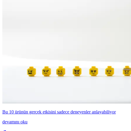
Bu 10 ürünün gerçek etkisini sadece deneyenler anlayabiliyor
devamını oku