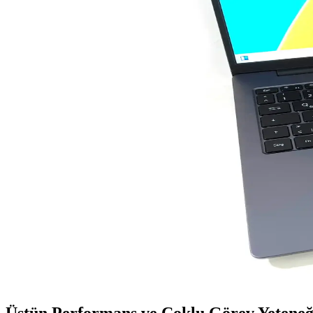
Mercusys MS108, 8 portlu, yönetilemeyen Ethernet anahtarıdır. Basit kul
Fare Bilgisayarı: Elektronik Dünyasında Gelişen ve G
Fare bilgisayarı, elektronik dünyasında temel giriş cihazıdır. Teknoloj
Addison ANC-40D ve Rampage AD-RC8 Showy Dizüstü
Addison ANC-40D ve Rampage AD-RC8 Showy soğutucularını detaylı karş
Apple 13 Serisi: Yüksek Performans ve Şık Tasarım i
Apple 13 serisi, yeni nesil işlemciler ve inovatif özelliklerle donatılmı
32 GB DDR5 RAM ile Yüksek Performans ve Geleceği
Yüksek kapasiteli DDR5 RAM, hız ve enerji verimliliği sağlayarak mod
Huawei MateBook D 16: Güçlü ve Şık Tasarıma Sahip
Huawei MateBook D 16, güçlü işlemci, şık tasarım ve uzun pil ömrü il