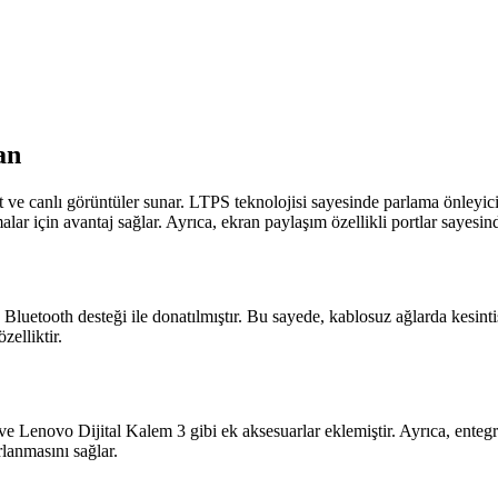
an
 canlı görüntüler sunar. LTPS teknolojisi sayesinde parlama önleyici öz
ar için avantaj sağlar. Ayrıca, ekran paylaşım özellikli portlar sayesinde 
e Bluetooth desteği ile donatılmıştır. Bu sayede, kablosuz ağlarda kesin
elliktir.
e Lenovo Dijital Kalem 3 gibi ek aksesuarlar eklemiştir. Ayrıca, enteg
rlanmasını sağlar.