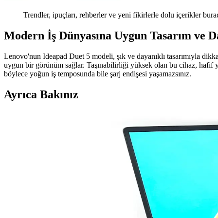
Trendler, ipuçları, rehberler ve yeni fikirlerle dolu içerikler bura
Modern İş Dünyasına Uygun Tasarım ve Da
Lenovo'nun Ideapad Duet 5 modeli, şık ve dayanıklı tasarımıyla dikka
uygun bir görünüm sağlar. Taşınabilirliği yüksek olan bu cihaz, hafif 
böylece yoğun iş temposunda bile şarj endişesi yaşamazsınız.
Ayrıca Bakınız
Ugreen CAT6 Yassı Ethernet Kablosu: Yüksek Hız ve
Ugreen CAT6 yassı Ethernet kablosu, yüksek hız, dayanıklılık ve pratik
Bilgisayar Bileşenleri ve Performansını Belirleyen T
Bilgisayarın temel bileşenleri, performansı belirler. İşlemci, RAM, an
Mercusys MS108 8 Portlu Yönetilemeyen Ethernet Ana