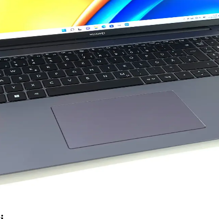
lanımı ve uygun fiyatıyla küçük ofis ve ev ağları için ideal, ancak hız v
elişmiş Kullanım Alanlarıyla Önemli Bir Giriş Aracı
ideki gelişmelerle ergonomik ve hassas modeller, kullanıcıların ihtiyaçl
 Bilgisayar Soğutucu Karşılaştırması
ılaştırıyoruz. Performans, tasarım, gürültü ve kullanıcı yorumlarıyla
le Teknolojide Yeni Dönem
ş, yüksek performanslı ve şık dizüstü bilgisayarlar sunar, kullanıcıların ih
n Teknolojisi
ern bilgisayarların performansını artırır. 32 GB modüller, profesyone
 Çok Yönlü Dizüstü Bilgisayar
e hem iş hem eğlence için ideal çok yönlü dizüstü bilgisayar.