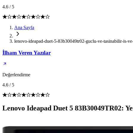
4.6
/
5
Ana Sayfa
lenovo-ideapad-duet-5-83b30049tr02-guclu-ve-tasinabilir-is-ve
İlham Veren Yazılar
Değerlendirme
4.6
/
5
Lenovo Ideapad Duet 5 83B30049TR02: Yeni