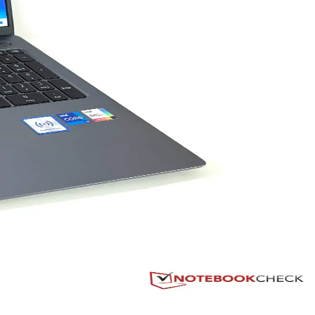
e işlevsellik açısından bazı sınırlamalar içerir.
arına uygun seçenekler sunar.
 her iki ürünün avantajlarını ve dezavantajlarını keşfedin.
tiyaçlarına uygun çeşitli modeller içerir.
l ve oyun ihtiyaçlarına uygun çözümler sunar.