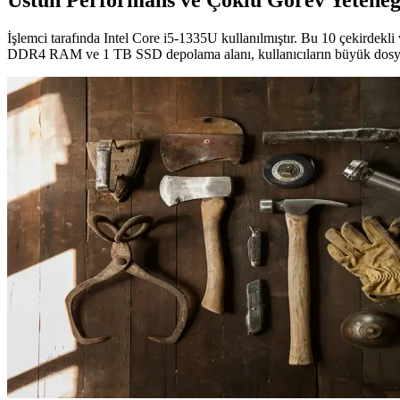
Üstün Performans ve Çoklu Görev Yeteneğ
İşlemci tarafında Intel Core i5-1335U kullanılmıştır. Bu 10 çekirdekli
DDR4 RAM ve 1 TB SSD depolama alanı, kullanıcıların büyük dosyaları hız