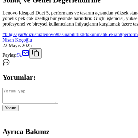
Lenovo Ideapad Duet 5, performans ve tasarım açısından yüksek standartl
yönelik pek çok özelliği bünyesinde barındırır. Güçlü işlemcisi, yüksek
profesyonel ve bireysel kullanıcıların ihtiyaçlarını karşılamak üzere t
#
bilgisayar
#
dizustu
#
lenovo
#
tasinabilirlik
#
dokunmatik-ekran
#
perform
Nisan Koçoğlu
22 Mayıs 2025
Paylaş:
f
𝕏
Yorumlar:
Yorum
Ayrıca Bakınız