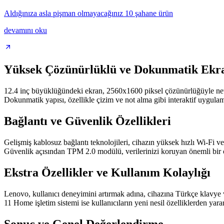
Aldığınıza asla pişman olmayacağınız 10 şahane ürün
devamını oku
Yüksek Çözünürlüklü ve Dokunmatik Ekr
12.4 inç büyüklüğündeki ekran, 2560x1600 piksel çözünürlüğüyle net ve
Dokunmatik yapısı, özellikle çizim ve not alma gibi interaktif uygulamal
Bağlantı ve Güvenlik Özellikleri
Gelişmiş kablosuz bağlantı teknolojileri, cihazın yüksek hızlı Wi-Fi v
Güvenlik açısından TPM 2.0 modülü, verilerinizi koruyan önemli bir öz
Ekstra Özellikler ve Kullanım Kolaylığı
Lenovo, kullanıcı deneyimini artırmak adına, cihazına Türkçe klavye v
11 Home işletim sistemi ise kullanıcıların yeni nesil özelliklerden yara
Sonuç ve Genel Değerlendirme