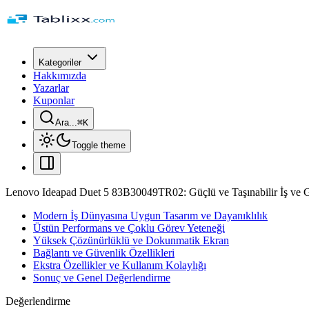
Kategoriler
Hakkımızda
Yazarlar
Kuponlar
Ara...
⌘
K
Toggle theme
Lenovo Ideapad Duet 5 83B30049TR02: Güçlü ve Taşınabilir İş ve G
Modern İş Dünyasına Uygun Tasarım ve Dayanıklılık
Üstün Performans ve Çoklu Görev Yeteneği
Yüksek Çözünürlüklü ve Dokunmatik Ekran
Bağlantı ve Güvenlik Özellikleri
Ekstra Özellikler ve Kullanım Kolaylığı
Sonuç ve Genel Değerlendirme
Değerlendirme