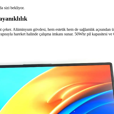
da sizi bekliyor.
yanıklılık
t çeker. Alüminyum gövdesi, hem estetik hem de sağlamlık açısından üstü
yapısıyla hareket halinde çalışma imkanı sunar. 50Whr pil kapasitesi ve
 Dayanıklılık Sunan Pratik Bağlantı Çözümü
 kullanım özellikleriyle dar alanlarda ideal çözüm sunar. Uzun ömürlü v
emel Unsurlar Hakkında Kapsamlı Bilgi
akart ve depolama gibi parçaların uyumu, güçlü ve verimli sistemler oluş
htarı Analizi ve Değerlendirmesi