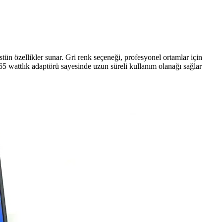
n özellikler sunar. Gri renk seçeneği, profesyonel ortamlar için
 65 wattlık adaptörü sayesinde uzun süreli kullanım olanağı sağlar
e estetik tasarımıyla güvenilir bağlantı sağlar.
turmanın anahtarıdır.