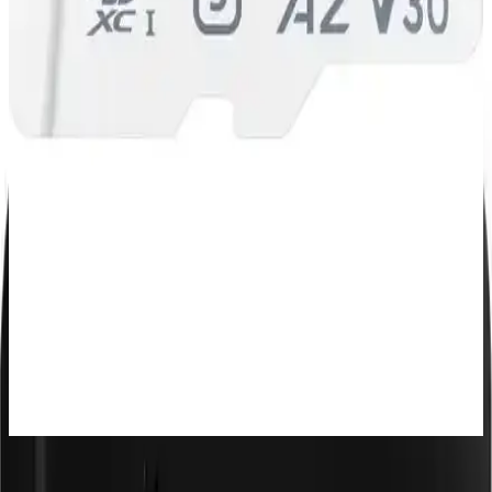
Özellikleriyle Günlük Kullanım İçin
Syrox S16, kablosuz bağlantı, MicroSD kart desteği ve rahat
tasarımıyla günlük ve eğlence ihtiyaçlarınız için ideal, yüksek ses
kalitesi sunan çok fonksiyonlu kulaklık.
Samsung Galaxy A07 128 GB ve 4 GB RAM ile
Güncel Akıllı Telefon Seçenekleri Arasında Öne
Çıkan Model
Samsung Galaxy A07, 6,7 inç ekranı, 128 GB depolama ve 4 GB
RAM ile günlük kullanım için ideal, uzun pil ömrü ve güvenlik
özellikleriyle öne çıkan uygun fiyatlı akıllı telefon.
Samsung EVO Plus MicroSD Kartları
Karşılaştırması 128 GB ve 64 GB Modelleri
Bu makalede Samsung EVO Plus 128 GB ve 64 GB MicroSD
kartlarının özellikleri, performansları ve kullanıcı yorumları detaylı
şekilde karşılaştırılıyor.
Teknik Özellikler ve Performans