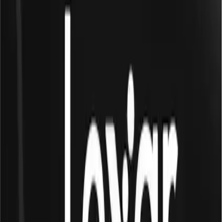
Bu ürün, UHS-I (Ultra High Speed) sınıfına ait olup, U3 ve Class
10 hız sınıfı ile yüksek aktarım hızları sağlar. Maksimum okuma
hızları 205 MB/s seviyesine ulaşabilirken, maksimum yazma hızları
100 MB/s ile hızlı veri transferi imkânı sunar. Bu sayede, büyük
dosyaların aktarımı ve kaydı sırasında zaman kaybı minimum
seviyeye iner. Ayrıca, minimum yazma hızı 30 MB/s olarak
belirlenmiş olup, stabil ve güvenilir performans sağlar.
Video ve Çekim Özellikleri
V30 hız sınıfı derecesi, kartın 4K ve 60 fps Ultra HD video
kaydetmesine olanak tanır. Bu özellik, özellikle profesyonel video
çekimleri ve yüksek kaliteli içerik üretimi için idealdir. Sürekli çekim
ve yüksek hızlı video kaydı sırasında dahi, kartın performansı stabil
kalır, böylece kullanıcılar hiçbir detaydan ödün vermez.
Dayanıklılık ve Güvenlik
Lexar Silver Plus microSDXC kartı, dayanıklılığıyla öne çıkar.
IPX7 su geçirmezlik sertifikası sayesinde, kart zor koşullarda bile
güvenle kullanılabilir. Ayrıca, aşınmaya, yüksek sıcaklıklara ve X-
ışınlarına karşı dirençlidir. Titreşim, manyetik alanlar ve şoklara karşı
da dayanıklı yapısı, kullanıcıların her türlü ortamda ve koşulda