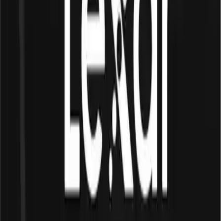
güvenle kullanabileceği anlamına gelir.
Koruma ve Yazma Güvenliği
Kart üzerinde yer alan dahili yazma koruma anahtarı, yanlışlıkla
dosya silinmelerine karşı ek bir güvenlik sağlar. Ayrıca, kullanıcılar
ücretsiz olarak sunulan kurtarma yazılımını indirerek, olası veri
kayıplarında önemli dosyalarını geri getirebilirler. Bu özellikler,
kartın veri güvenliği ve kullanım kolaylığı açısından büyük avantaj
sağlar.
Uyumluluk ve Kullanım Alanları
Lexar Silver Plus microSD kartı, DJI, GoPro, Nintendo ve
SteamDeck gibi çeşitli popüler cihazlarla test edilerek geniş
uyumluluk gösterir. Bu, kullanıcıların farklı cihazlarda sorunsuz
biçimde kullanabileceği anlamına gelir. Ayrıca, microSD to SD
adaptörünün dahil edilmesi, kartın tam boyutlu SD kart yuvalarında
da kullanılabilmesine olanak tanır.
Kullanıcı Yorumları ve Memnuniyet
Seviyesi