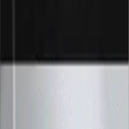
Ürün, genel olarak 4.7 puanlık yüksek bir kullanıcı memnuniyeti ile
öne çıkar. Kullanıcılar, özellikle yüksek hız ve dayanıklılığı
sayesinde, profesyonel ve günlük kullanımlarında memnuniyetlerini
dile getirir. Negatif geri bildirimler arasında, "27 yi görmedim"
ifadesi bulunmakta olup, ürünün performansına ilişkin olumsuz bir
detay yoktur.
Sonuç ve Değerlendirme
Lexar 256GB Silver Plus microSDXC kartı, yüksek kapasitesi,
üstün hız performansı ve dayanıklılığı ile öne çıkan bir depolama
çözümüdür. Profesyonel video çekimi, geniş dosya transferleri ve
çeşitli cihaz uyumluluğu gibi avantajlar sunar. Ayrıca, su geçirmezlik
ve darbelere karşı dirençli yapısı, onu çeşitli zorlu ortamlar için ideal
kılar. Bu ürün, güvenilirlik ve yüksek performans arayan kullanıcılar
için mükemmel bir seçimdir.
Paylaş:
f
𝕏
Yorumlar: