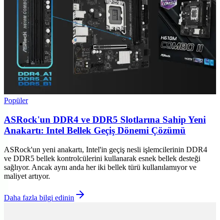
Popüler
ASRock'un DDR4 ve DDR5 Slotlarına Sahip Yeni
Anakartı: Intel Bellek Geçiş Dönemi Çözümü
ASRock'un yeni anakartı, Intel'in geçiş nesli işlemcilerinin DDR4
ve DDR5 bellek kontrolcülerini kullanarak esnek bellek desteği
sağlıyor. Ancak aynı anda her iki bellek türü kullanılamıyor ve
maliyet artıyor.
Daha fazla bilgi edinin