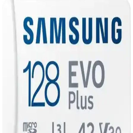
SanDisk Ultra 128GB MicroSDXC UHS-I Hafıza
Kartı: Yüksek Performans ve Güvenilirlik
SanDisk Ultra 128GB MicroSDXC UHS-I hafıza kartı, yüksek
kapasite ve hızıyla profesyonel ve günlük kullanımı kolaylaştırır.
Dayanıklı yapısı ve geniş uyumluluğu ile güvenilir depolama sağlar.
Hooptech P47 Kablosuz Kulaklıklar İncelemesi: Ses
Kalitesi ve Kullanım Özellikleri
Hooptech P47 kablosuz kulaklıklar, Bluetooth 5.0, suya dayanıklılık
ve uzun pil ömrü ile çeşitli kullanım imkanları sunar. Ergonomik
tasarımı ve çok renk seçeneğiyle öne çıkar.
Nothing Phone 3a Lite: MicroSD Kart Desteği ve
Bölgesel Satış Kısıtlamaları İncelemesi
Nothing Phone 3a Lite, microSD kart desteğiyle depolama esnekliği
sunarken, Kuzey Amerika pazarında satış kısıtlamaları ve bazı
donanım eksiklikleriyle dikkat çekiyor. Yazılım güncellemeleri ise
olumlu bir profil çiziyor.
Syrox S16 Kablosuz Kulaklık MicroSD ve Bluetooth