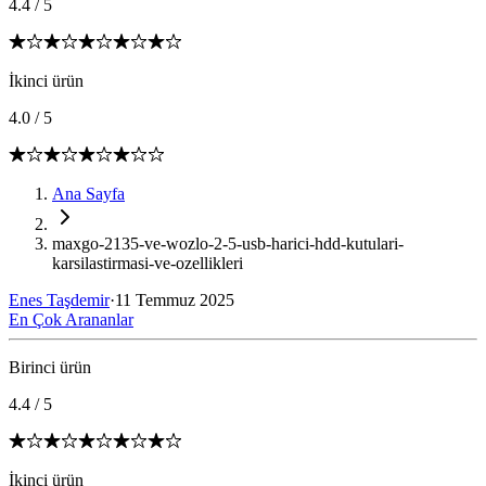
4.4
/
5
İkinci ürün
4.0
/
5
Ana Sayfa
maxgo-2135-ve-wozlo-2-5-usb-harici-hdd-kutulari-
karsilastirmasi-ve-ozellikleri
Enes Taşdemir
·
11 Temmuz 2025
En Çok Arananlar
Birinci ürün
4.4
/
5
İkinci ürün