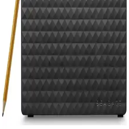
LaCie 2TB USB 3.0 Harici Disk ve Rugged USB-C
2TB: Performans Karşılaştırması
Bu karşılaştırma, LaCie’nin 2 TB USB 3.0 harici diski ile Rugged
USB-C 2TB modelini kapasite, bağlantı teknolojisi ve dayanıklılık
açısından değerlendirir. Alüminyum kalitesi olumlu, aktarım hızı
eleştirilir; Rugged sürümü Thunderbolt 4/IP54 ile öne çıkar ve 3 yıl
veri kurtarma garantisi sunar.
Seagate Expansion 8TB USB 3.0 Taşınabilir Harici
Disk Özellikleri ve Kullanım Avantajları
Seagate Expansion 8TB taşınabilir disk, yüksek kapasitesi ve USB
3.0 desteğiyle büyük dosyaları hızlıca saklamanızı sağlar, kullanımı
kolay ve masaüstü kullanımına uygun şık tasarımıyla öne çıkar.
Alfais 4955 USB 3.0 Erkek Erkek 30 cm Kablo ile
Hızlı ve Güvenilir Veri Aktarımı
Alfais 4955 USB 3.0 Erkek Erkek 30 cm kablo, yüksek hız ve
dayanıklılık sunar, harici disk ve bilgisayarlar arasında güvenilir veri
aktarımı sağlar, masaüstü kullanımını kolaylaştırır.