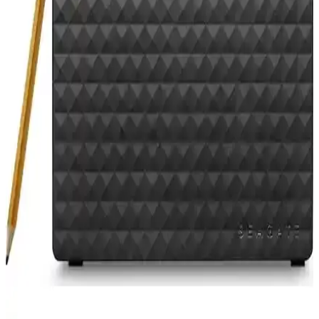
2TB: Performans Karşılaştırması
Bu karşılaştırma, LaCie’nin 2 TB USB 3.0 harici diski ile Rugged
USB-C 2TB modelini kapasite, bağlantı teknolojisi ve dayanıklılık
açısından değerlendirir. Alüminyum kalitesi olumlu, aktarım hızı
eleştirilir; Rugged sürümü Thunderbolt 4/IP54 ile öne çıkar ve 3 yıl
veri kurtarma garantisi sunar.
Seagate Expansion 8TB USB 3.0 Taşınabilir Harici
Disk Özellikleri ve Kullanım Avantajları
Seagate Expansion 8TB taşınabilir disk, yüksek kapasitesi ve USB
3.0 desteğiyle büyük dosyaları hızlıca saklamanızı sağlar, kullanımı
kolay ve masaüstü kullanımına uygun şık tasarımıyla öne çıkar.
Alfais 4955 USB 3.0 Erkek Erkek 30 cm Kablo ile
Hızlı ve Güvenilir Veri Aktarımı
Alfais 4955 USB 3.0 Erkek Erkek 30 cm kablo, yüksek hız ve
dayanıklılık sunar, harici disk ve bilgisayarlar arasında güvenilir veri
aktarımı sağlar, masaüstü kullanımını kolaylaştırır.
Samsung T7 1TB ve WD My Passport 500GB