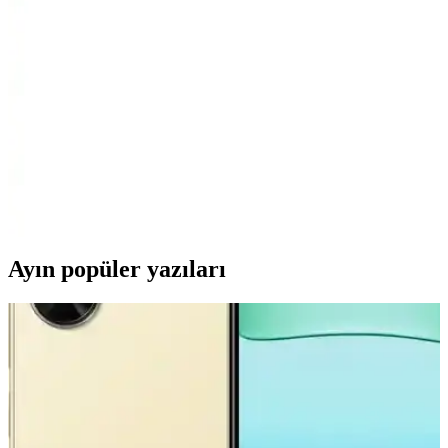
Taşınabilir SSD'lerin Karşılaştırması
Samsung T7 1TB ve WD My Passport 500GB taşınabilir SSD'leri
hız, dayanıklılık ve kullanım kolaylığı açısından detaylı
karşılaştırıyoruz.
Seagate Expansion 4TB USB 3.0 Taşınabilir Disk:
Yüksek Kapasite ve Hızlı Veri Transferi
Seagate Expansion 4TB 3.5" USB 3.0 taşınabilir disk, büyük dosya
transferleri ve yedekleme için ideal, şık tasarımlı, yüksek
performanslı ve kullanımı kolay bir harici depolama çözümüdür.
Ayın popüler yazıları