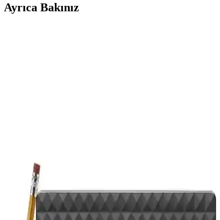
Ayrıca Bakınız
Toshiba 1TB Canvio Basic Harici Hard Disk
İncelemesi ve Kullanıcı Yorumları
Toshiba Canvio Basic 1TB, USB 3.2 ile yüksek hız ve taşınabilirlik
sunar. Güvenilir ve hafif tasarımıyla dosya yedekleme ve taşıma
ihtiyaçlarını karşılar.
Toshiba 4TB Canvio Ready Harici Dış Disk: Yüksek
Kapasite ve Hızlı Veri Transferi
Toshiba 4TB Canvio Ready, taşınabilir ve yüksek kapasiteyle hızlı
veri transferi sağlayan güvenilir bir harici disk çözümüdür.
Maxgo 2126s 2.5 inç USB 3.0 Harici SSD Harddisk
Kutusu İncelemesi ve Özellikleri
Maxgo 2126s, 2.5 inç SATA diskler için tasarlanmış, şık ve
dayanıklı metal gövdesiyle yüksek hızda veri transferi sunan USB
3.0 harici SSD kutusudur.