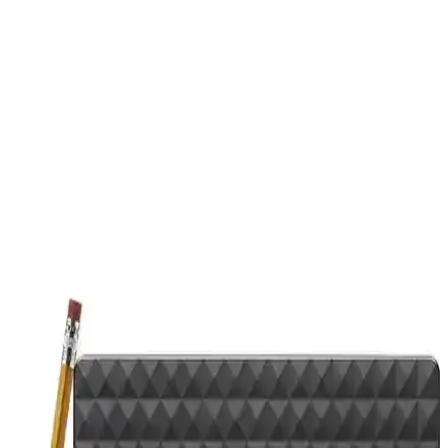
Toshiba 1TB Canvio Basic Harici Hard Disk
İncelemesi ve Kullanıcı Yorumları
Toshiba Canvio Basic 1TB, USB 3.2 ile yüksek hız ve taşınabilirlik
sunar. Güvenilir ve hafif tasarımıyla dosya yedekleme ve taşıma
ihtiyaçlarını karşılar.
Toshiba 4TB Canvio Ready Harici Dış Disk: Yüksek
Kapasite ve Hızlı Veri Transferi
Toshiba 4TB Canvio Ready, taşınabilir ve yüksek kapasiteyle hızlı
veri transferi sağlayan güvenilir bir harici disk çözümüdür.
Maxgo 2126s 2.5 inç USB 3.0 Harici SSD Harddisk
Kutusu İncelemesi ve Özellikleri
Maxgo 2126s, 2.5 inç SATA diskler için tasarlanmış, şık ve
dayanıklı metal gövdesiyle yüksek hızda veri transferi sunan USB
3.0 harici SSD kutusudur.
LaCie 2TB USB 3.0 Harici Disk ve Rugged USB-C