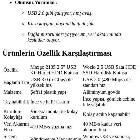
Olumsuz Yorumlar:
USB 2.0 gibi çalışıyor, hız yavaş.
Kasa kaygan, dayanıklılığı düşük.
Bağlantı sorunları yaşıyorum, veri aktarımında
kesintiler oluyor.
Ürünlerin Özellik Karşılaştırması
Maxgo 2135 2.5" USB
Wozlo 2.5 USB Sata HDD
Özellik
3.0 Harici HDD Kutusu
SSD Harddisk Kutusu
USB 3.0 (5 Gbps) ile
USB 2.0 (480 Mbps) ile
Bağlantı Tipi
yüksek hız
standart hız
Malzeme
Şeffaf plastik yapı
Alüminyum gövde
İnce yapısı, gömlek cebine
Taşınabilirlik
İnce ve hafif tasarım
bile sığabilir
Kurulum
Vidasız montaj ile kolay
Kolay açılıp kapanabilir
Kolaylığı
kurulum
Veri Aktarım
40 MB/s kadar veri
410 MB/s yazma hızı
Hızı
aktarım hızı
Sistem
Windows 98 ve sonrası,
Windows ve Mac uyumlu