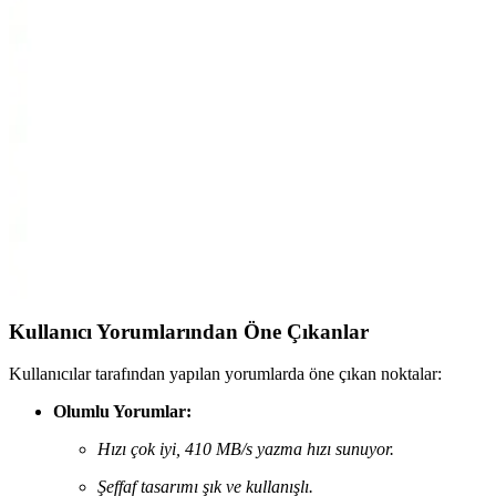
Samsung T7 1TB ve WD My Passport 500GB
Taşınabilir SSD'lerin Karşılaştırması
Samsung T7 1TB ve WD My Passport 500GB taşınabilir SSD'leri
hız, dayanıklılık ve kullanım kolaylığı açısından detaylı
karşılaştırıyoruz.
Seagate Expansion 4TB USB 3.0 Taşınabilir Disk:
Yüksek Kapasite ve Hızlı Veri Transferi
Seagate Expansion 4TB 3.5" USB 3.0 taşınabilir disk, büyük dosya
transferleri ve yedekleme için ideal, şık tasarımlı, yüksek
performanslı ve kullanımı kolay bir harici depolama çözümüdür.
Kullanıcı Yorumlarından Öne Çıkanlar
Kullanıcılar tarafından yapılan yorumlarda öne çıkan noktalar:
Olumlu Yorumlar:
Hızı çok iyi, 410 MB/s yazma hızı sunuyor.
Şeffaf tasarımı şık ve kullanışlı.