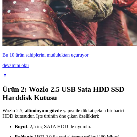
Bu 10 ürün sahiplerini mutluluktan uçuruyor
devamını oku
Ürün 2: Wozlo 2.5 USB Sata HDD SSD
Harddisk Kutusu
Wozlo 2.5,
alüminyum gövde
yapısı ile dikkat çeken bir harici
HDD kutusudur. İşte ürünün öne çıkan özellikleri:
Boyut
: 2,5 inç SATA HDD ile uyumlu.
Bağlantı
: USB 2.0 ile veri aktarımı sağlar (480 Mbps).