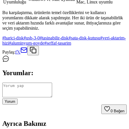
Uyumluluğu
Mac, Linux uyumlu
Bu karşılaştırma, ürünlerin temel özelliklerini ve kullanıcı
yorumlarını dikkate alarak yapılmıştır. Her iki ürün de taşınabilirlik
ve veri aktarım hızında farklı avantajlar sunar, ihtiyaçlarınıza göre
seçim yapabilirsiniz.
#
harici-disk
#
usb-3-0
#
tasinabilir-disk
#
sata-disk-kutusu
#
veri-aktarim-
hizi
#
aluminyum-govde
#
seffaf-tasarim
Paylaş:
f
𝕏
Yorumlar:
Yorum
0
Beğen
Ayrıca Bakınız