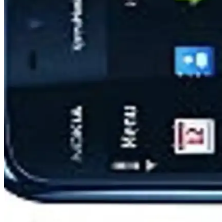
Nokia 3.1 Plus, şık tasarımı, güçlü özellikleri ve uzun pil ömrüyle öne
Nokia 5130 C ve Nokia 6310 Kameralı Tuşlu Telefon 
Nokia 5130 C ve Nokia 6310 modellerinin ekran, kamera, pil ömrü ve bağ
Nokia 2730C ve Samsung E1205 Karşılaştırması: Özell
Nokia 2730C ve Samsung E1205 telefonlarının özellikleri, dayanıklılık
Deji Woyax by Deji: Nokia BL-5C/6230/N70/6630 için
1020 mAh kapasiteye sahip Deji Woyax by Deji, Nokia BL-5C/6230/N70/6
ısının etkili yönetimi ve çift metal sigorta güvenliği sağlar. Montaj iç
WhatsApp Uyumlu Tuşlu Telefonlar: KaiOS ve Androi
WhatsApp uyumlu tuşlu telefonlar, KaiOS ve Android Go işletim sistem
Nokia 5800: 2008'in Dokunmatik Ekranlı ve Müzik Od
Nokia 5800, 2008'de dokunmatik ekran ve müzik özellikleriyle uygun fi