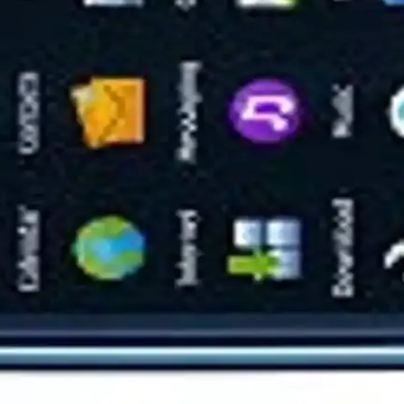
 çıkan uygun fiyatlı bir akıllı telefondur. Kamera, ekran ve performans d
Karşılaştırması
lantı özellikleri karşılaştırılıyor. Kullanıcı yorumlarıyla dayanıklılık 
ikler ve Kullanıcı Yorumları
, pil ömrü ve kullanıcı memnuniyeti açısından karşılaştırması yapılıyor
 gerçek kapasiteye sahip batarya
630 modelleri için gerçek kapasite iddiasını öne çıkarır. TI çipli güv
in gerekli ekipmanlar ve yeni nesil yapışkan bant pakette ücretsizdir; kur
d Go Destekli Modellerin İncelemesi
leriyle basit kullanım, uzun pil ömrü ve modern iletişim imkanı sunar
aklı Akıllı Telefonu
yatlı akıllı telefon deneyimi sundu. Dayanıklı yapısı ve Symbian işletim