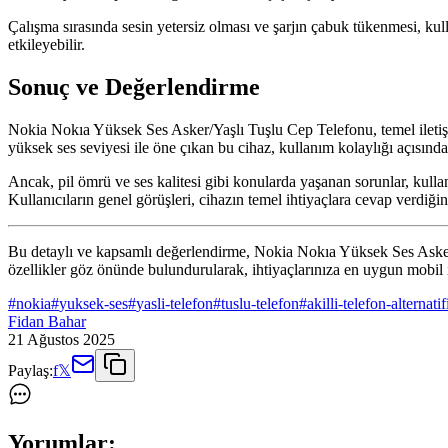
Çalışma sırasında sesin yetersiz olması ve şarjın çabuk tükenmesi, kull
etkileyebilir.
Sonuç ve Değerlendirme
Nokia Nokıa Yüksek Ses Asker/Yaşlı Tuşlu Cep Telefonu, temel iletişim i
yüksek ses seviyesi ile öne çıkan bu cihaz, kullanım kolaylığı açısında
Ancak, pil ömrü ve ses kalitesi gibi konularda yaşanan sorunlar, kull
Kullanıcıların genel görüşleri, cihazın temel ihtiyaçlara cevap verdiğ
Bu detaylı ve kapsamlı değerlendirme, Nokia Nokıa Yüksek Ses Asker/
özellikler göz önünde bulundurularak, ihtiyaçlarınıza en uygun mobil il
#
nokia
#
yuksek-ses
#
yasli-telefon
#
tuslu-telefon
#
akilli-telefon-alternatif
Fidan Bahar
21 Ağustos 2025
Paylaş:
f
𝕏
Yorumlar: