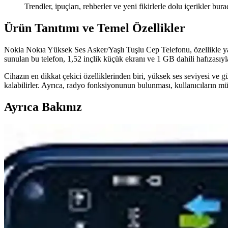
Trendler, ipuçları, rehberler ve yeni fikirlerle dolu içerikler bura
Ürün Tanıtımı ve Temel Özellikler
Nokia Nokıa Yüksek Ses Asker/Yaşlı Tuşlu Cep Telefonu, özellikle yaşlı 
sunulan bu telefon, 1,52 inçlik küçük ekranı ve 1 GB dahili hafızasıyla t
Cihazın en dikkat çekici özelliklerinden biri, yüksek ses seviyesi ve
kalabilirler. Ayrıca, radyo fonksiyonunun bulunması, kullanıcıların mü
Ayrıca Bakınız
Nokia 6310 2021 Model Sarı Renkli Klasik Tasarımlı 
Nokia 6310 2021 modeli, dayanıklı yapısı, uzun batarya ömrü ve sade ta
Nokia 5130 C ve Nokia 3310 Modellerinin Detaylı Kar
Nokia 5130 C ve Nokia 3310 modellerinin ekran, batarya, ses ve dayanık
Nokia 3.1 Plus Akıllı Telefon Özellikleri ve Tasarımı 