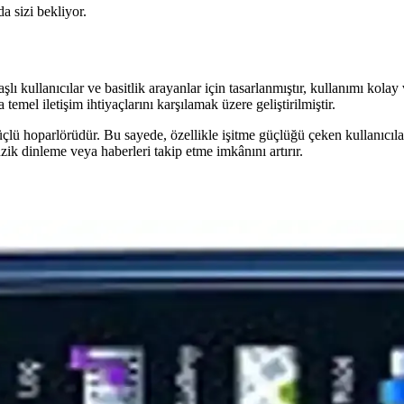
da sizi bekliyor.
kullanıcılar ve basitlik arayanlar için tasarlanmıştır, kullanımı kolay 
emel iletişim ihtiyaçlarını karşılamak üzere geliştirilmiştir.
 güçlü hoparlörüdür. Bu sayede, özellikle işitme güçlüğü çeken kullanıc
zik dinleme veya haberleri takip etme imkânını artırır.
Dayanıklı Cep Telefonu Özellikleri
sarımıyla öne çıkan temel iletişim telefonu. Sarı renk seçeneğiyle este
şılaştırması
lılık özellikleri detaylı karşılaştırmasıyla en uygun telefonu seçin.
Hakkında Detaylı Bilgi