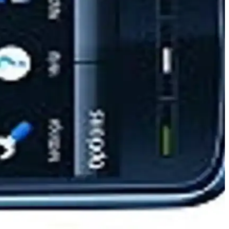
etaylarıyla günlük ihtiyaçlara cevap verir.
ve performans detayları ele alınıyor.
.
enlik, aşırı şarj ve kısa devre koruması, termal alüminyum folyo ile
ulum kolaylığı ve 1 yıl garanti güvence verir.
. Nokia ve JioPhone modelleri öne çıkar.
 sistemiyle teknoloji tarihinde önemli bir yer edindi.