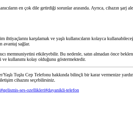
anıcıların en çok dile getirdiği sorunlar arasında. Ayrıca, cihazın şarj
htiyaçlarını karşılamak ve yaşlı kullanıcıların kolayca kullanabileceği b
n avantaj sağlar.
anıcı memnuniyetini etkileyebilir. Bu nedenle, satın almadan önce bekle
ini ve kullanımı kolay olduğunu göstermektedir.
Yaşlı Tuşlu Cep Telefonu hakkında bilinçli bir karar vermenize yardı
etişim cihazını seçebilirsiniz.
i
#
gelismis-ses-ozellikleri
#
dayanikli-telefon