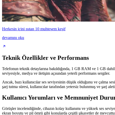
Herkesin içini ısıtan 10 muhteşem keşif
devamını oku
Teknik Özellikler ve Performans
Telefonun teknik detaylarına bakıldığında, 1 GB RAM ve 1 GB dahili h
seviyesiyle, medya ve iletişim açısından yeterli performans sergiler.
Ancak, bazı kullanıcılar ses seviyesinin düşük olduğunu ve çalma sesin
şarj tutma süresi, kullanıcılar tarafından yetersiz bulunmuş ve şarj aleti il
Kullanıcı Yorumları ve Memnuniyet Dur
Görüşler incelendiğinde, cihazın kolay kullanımı ve yüksek ses seviyes
ekran boyutu ve pil ömrü gibi konularda çeşitli şikayetler de mevcuttu