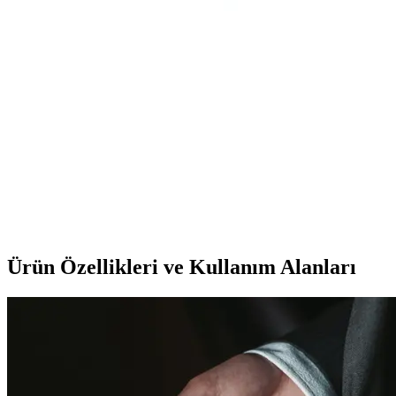
Derkab 30 Metre Cat6 Ethernet Kablosu: Yüksek
Performans ve Dayanıklılık
Derkab 30 metre Cat6 Ethernet kablosu, yüksek hız, dayanıklılık ve
stabil bağlantı sunar. Dış ortamda kullanım ve uzun mesafelerde
performans sağlar, güvenilir ağ bağlantısı için ideal çözümdür.
Tamtel 20 Metre Uzunlukta Telefon ve Modem Ara
Kablosu Teknik Özellikleri ve Kullanım Alanları
Tamtel'in 20 metre uzunluğundaki telefon ve modem ara kablosu,
yüksek kalite, dayanıklılık ve geniş kullanım alanlarıyla iletişimi
kolaylaştırır, sinyal stabilitesi sağlar.
Ürün Özellikleri ve Kullanım Alanları