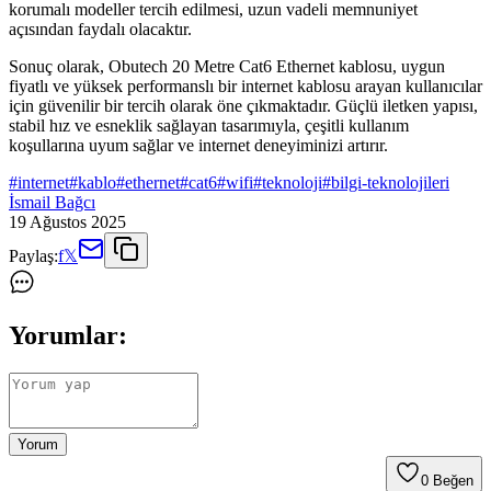
korumalı modeller tercih edilmesi, uzun vadeli memnuniyet
açısından faydalı olacaktır.
Sonuç olarak, Obutech 20 Metre Cat6 Ethernet kablosu, uygun
fiyatlı ve yüksek performanslı bir internet kablosu arayan kullanıcılar
için güvenilir bir tercih olarak öne çıkmaktadır. Güçlü iletken yapısı,
stabil hız ve esneklik sağlayan tasarımıyla, çeşitli kullanım
koşullarına uyum sağlar ve internet deneyiminizi artırır.
#
internet
#
kablo
#
ethernet
#
cat6
#
wifi
#
teknoloji
#
bilgi-teknolojileri
İsmail Bağcı
19 Ağustos 2025
Paylaş:
f
𝕏
Yorumlar:
Yorum
0
Beğen