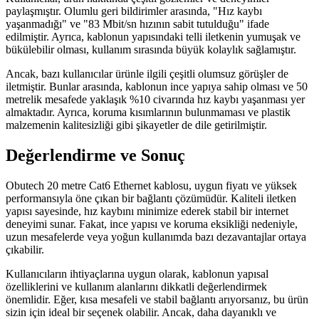
paylaşmıştır. Olumlu geri bildirimler arasında, "Hız kaybı
yaşanmadığı" ve "83 Mbit/sn hızının sabit tutulduğu" ifade
edilmiştir. Ayrıca, kablonun yapısındaki telli iletkenin yumuşak ve
bükülebilir olması, kullanım sırasında büyük kolaylık sağlamıştır.
Ancak, bazı kullanıcılar ürünle ilgili çeşitli olumsuz görüşler de
iletmiştir. Bunlar arasında, kablonun ince yapıya sahip olması ve 50
metrelik mesafede yaklaşık %10 civarında hız kaybı yaşanması yer
almaktadır. Ayrıca, koruma kısımlarının bulunmaması ve plastik
malzemenin kalitesizliği gibi şikayetler de dile getirilmiştir.
Değerlendirme ve Sonuç
Obutech 20 metre Cat6 Ethernet kablosu, uygun fiyatı ve yüksek
performansıyla öne çıkan bir bağlantı çözümüdür. Kaliteli iletken
yapısı sayesinde, hız kaybını minimize ederek stabil bir internet
deneyimi sunar. Fakat, ince yapısı ve koruma eksikliği nedeniyle,
uzun mesafelerde veya yoğun kullanımda bazı dezavantajlar ortaya
çıkabilir.
Kullanıcıların ihtiyaçlarına uygun olarak, kablonun yapısal
özelliklerini ve kullanım alanlarını dikkatli değerlendirmek
önemlidir. Eğer, kısa mesafeli ve stabil bağlantı arıyorsanız, bu ürün
sizin için ideal bir seçenek olabilir. Ancak, daha dayanıklı ve