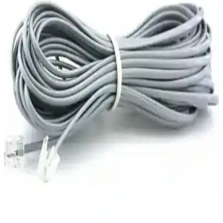
internet bağlantısı sağlar.
Derkab 10 Metre Cat6 Ethernet Kablosu İncelemesi
Yüksek Performans ve Dayanıklılık
Derkab 10 metre Cat6 Ethernet kablosu, yüksek hız ve dayanıklılık
sağlayan modern tasarımıyla öne çıkar. Stabil bağlantı ve uzun
ömürlü kullanım için ideal, ofis ve ev ortamlarına uygun bir
seçenektir.
İRENIS CAT6 Yassı Ethernet Kablosu: Yüksek Hız
ve Esneklik Sunan Modern Çözüm
İRENIS CAT6 Yassı Ethernet kablosu, yüksek hız, dayanıklılık ve
estetik tasarımıyla dar alanlarda kablolama ve bağlantı ihtiyaçlarını
karşılar, uzun ömürlü ve kolay kullanımlıdır.
Everest EWN-760N 150 Mbps USB Kablosuz
Adaptör İnceleme ve Kullanım Analizi
Everest EWN-760N, 150 Mbps hız ve 2.4 GHz desteğiyle
taşınabilir USB kablosuz adaptörüdür. Uyumluluğu ve
performansıyla günlük internet ihtiyaçlarını karşılar, ancak uzak