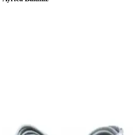
Ugreen CAT6 Yassı Ethernet Kablosu: Yüksek Hız
ve Dayanıklılık Sunan Pratik Bağlantı Çözümü
Ugreen CAT6 yassı Ethernet kablosu, yüksek hız, dayanıklılık ve
pratik kullanım özellikleriyle dar alanlarda ideal çözüm sunar. Uzun
ömürlü ve estetik tasarımıyla güvenilir bağlantı sağlar.
Elektrik Prizlerinden İnternet Bağlantısı:
Teknolojiler, Avantajlar ve Gelecek Trendleri
Elektrik prizlerinden internet bağlantısı, powerline adaptörleri ve
diğer teknolojilerle kolay ve hızlı erişim sağlar. Bu yöntemlerin
avantajları ve gelecekteki gelişmeler inceleniyor.
Derkab 20 Metre Cat6 Ethernet Kablosu: Yüksek
Hızlı ve Güvenilir Bağlantı Çözümü
Derkab 20 metre Cat6 Ethernet kablosu, yüksek hız ve dayanıklılık
sunar. Güçlü yapısı ve kolay kurulumu ile ev ve ofislerde güvenilir
internet bağlantısı sağlar.