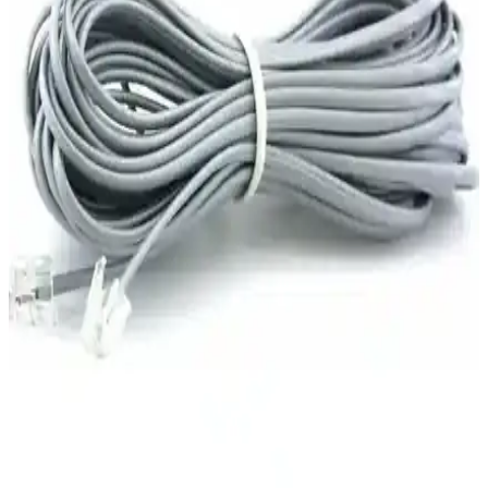
Derkab 10 Metre Cat6 Ethernet Kablosu İncelemesi
Yüksek Performans ve Dayanıklılık
Derkab 10 metre Cat6 Ethernet kablosu, yüksek hız ve dayanıklılık
sağlayan modern tasarımıyla öne çıkar. Stabil bağlantı ve uzun
ömürlü kullanım için ideal, ofis ve ev ortamlarına uygun bir
seçenektir.
İRENIS CAT6 Yassı Ethernet Kablosu: Yüksek Hız
ve Esneklik Sunan Modern Çözüm
İRENIS CAT6 Yassı Ethernet kablosu, yüksek hız, dayanıklılık ve
estetik tasarımıyla dar alanlarda kablolama ve bağlantı ihtiyaçlarını
karşılar, uzun ömürlü ve kolay kullanımlıdır.
Everest EWN-760N 150 Mbps USB Kablosuz
Adaptör İnceleme ve Kullanım Analizi
Everest EWN-760N, 150 Mbps hız ve 2.4 GHz desteğiyle
taşınabilir USB kablosuz adaptörüdür. Uyumluluğu ve
performansıyla günlük internet ihtiyaçlarını karşılar, ancak uzak
mesafe ve engellerde dikkatli olunmalıdır.