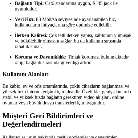
Bağlantı Tipi:
Cat6 standartına uygun, RJ45 jack ile
uyumludur.
Veri Hızı:
83 Mbit/sn seviyesinde ayarlanabilen hız,
kullanıcıların ihtiyaçlarına göre optimize edilebilir.
İletken Kalitesi:
Çok telli iletken yapısı, kablonun yumuşak
ve bükülebilir olmasını sağlar, bu da kullanım sırasında
rahatlık sunar.
Koruma ve Dayanıklılık:
Tirnak koruması bulunmaktadır
olup, bağlantı sırasında güvenliği artırır.
Kullanım Alanları
Bu kablo, ev ve ofis ortamlarında, çoklu cihazların bağlanması ve
yüksek hızlı internet erişimi için idealdir. Özellikle, geniş alanlarda
stabil ve yüksek hızda bağlantı gerektiren video akışları, online
oyunlar veya büyük dosya transferleri için uygundur.
Müşteri Geri Bildirimleri ve
Değerlendirmeleri
Kullanıcılar, ürün hakkında çeşitli gözlemler ve deneyimler