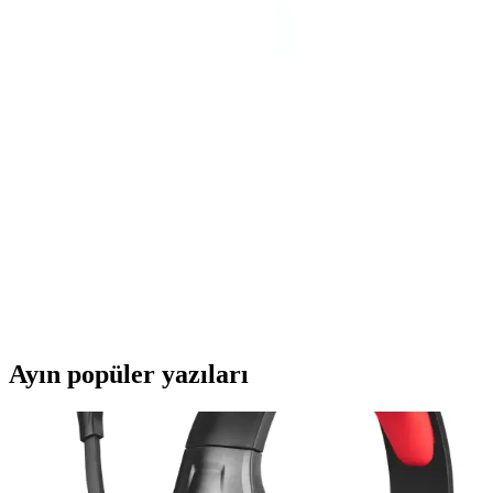
mesafe ve engellerde dikkatli olunmalıdır.
Derkab 30 Metre Cat6 Ethernet Kablosu: Yüksek
Performans ve Dayanıklılık
Derkab 30 metre Cat6 Ethernet kablosu, yüksek hız, dayanıklılık ve
stabil bağlantı sunar. Dış ortamda kullanım ve uzun mesafelerde
performans sağlar, güvenilir ağ bağlantısı için ideal çözümdür.
Tamtel 20 Metre Uzunlukta Telefon ve Modem Ara
Kablosu Teknik Özellikleri ve Kullanım Alanları
Tamtel'in 20 metre uzunluğundaki telefon ve modem ara kablosu,
yüksek kalite, dayanıklılık ve geniş kullanım alanlarıyla iletişimi
kolaylaştırır, sinyal stabilitesi sağlar.
Ayın popüler yazıları