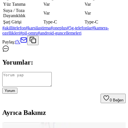
Yüz Tanıma
Var
Var
Suya / Toza
Var
Var
Dayanıklılık
Şarj Girişi
Type-C
Type-C
#
akillitelefon
#
karsilastirma
#
oneplus
#
5g-telefonlar
#
kamera-
ozellikleri
#
pil-omru
#
android-guncellemeleri
Paylaş:
f
𝕏
Yorumlar:
Yorum
0
Beğen
Ayrıca Bakınız