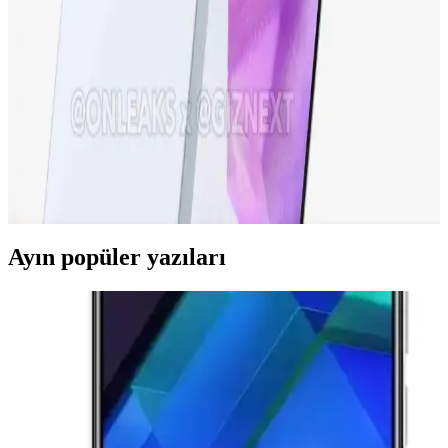
iPhone 15 Pro, gelişmiş ekran, güçlü işlemci ve yenilikçi kamera
özellikleriyle öne çıkıyor. Tasarım ve performans açısından yeni
standartlar belirleyen bu model, teknolojideki son trendleri
yansıtıyor.
Samsung Galaxy A36 Özellikleri ve Kullanıcı
Deneyimleri Analizi
Samsung Galaxy A36, güçlü ekran, iyi kamera ve uzun pil ömrüyle
dikkat çeken uygun fiyatlı akıllı telefon. Güncel özellikleri ve
kullanıcı deneyimleri detaylarıyla inceleniyor.
Ayın popüler yazıları