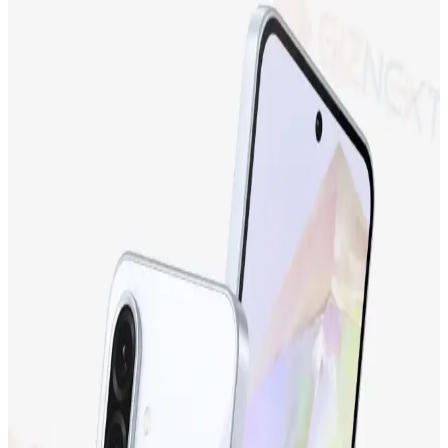
Neo dizüstü bilgisayar ve iPhone 17 arasındaki fiyat farkı, teknik
özellikler, miniaturizasyon zorlukları, üretim maliyetleri ve Apple'ın
pazar stratejileriyle şekilleniyor. Bu farkın detayları inceleniyor.
Apple iPhone 17 ve iPhone 15 Plus Karşılaştırması:
Özellikler ve Kullanıcı Yorumları
İki popüler iPhone modeli olan iPhone 17 ve iPhone 15 Plus'ın
ekran, kamera, batarya ve depolama özellikleri karşılaştırılıyor,
kullanıcı yorumlarıyla performans değerlendirmeleri sunuluyor.
Samsung Galaxy M13 İncelemesi: Ekonomik Fiyatlı
ve Gelişmiş Özelliklere Sahip Akıllı Telefon
Samsung Galaxy M13, uygun fiyatıyla dikkat çeken, geniş ekranı,
güçlü bataryası ve gelişmiş kamerasıyla günlük kullanım için ideal
bir akıllı telefon seçeneğidir.
Tecno Camon 19 Neo ve Tecno Spark 10
Karşılaştırması: Hangi Telefon Sizin İçin Uygun
Tecno Camon 19 Neo ve Tecno Spark 10'un özellikleri, kullanıcı
yorumları ve karşılaştırmasıyla, ihtiyaçlarınıza en uygun telefonu