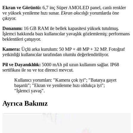
Ekran ve Görüntü:
6,7 inç Süper AMOLED panel, canlı renkler
ve yüksek yenileme hızı sunar.
Ekran akıcılığı
yorumlarda öne
çıkıyor.
Donanım:
16 GB RAM ile bellek kapasitesi yüksek tutulmuş.
İşlemci hakkında bazı kullanıcılar yavaşlık gözlemlemiş; performans
beklentileri çatışıyor.
Kamera:
Üçlü arka kurulum: 50 MP + 48 MP + 32 MP. Fotoğraf
yetkinliği kullanıcılar tarafından olumlu değerlendiriliyor.
Pil ve Dayanıklılık:
5000 mAh pil uzun kullanım sağlar. IP68
sertifikası ile su ve toz direnci mevcut.
Kullanıcı yorumları: "Kamera çok iyi"; "Batarya gayet
başarılı"; "Ekran ve yenilenme hızı oldukça iyi";
"İşlemci yavaş".
Ayrıca Bakınız
Neo Dizüstü Bilgisayar ve iPhone 17 Fiyat
Farklarının Teknik ve Pazar Nedenleri