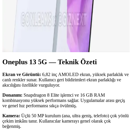
yansıtıyor.
Samsung Galaxy A36 Özellikleri ve Kullanıcı
Deneyimleri Analizi
Samsung Galaxy A36, güçlü ekran, iyi kamera ve uzun pil ömrüyle
dikkat çeken uygun fiyatlı akıllı telefon. Güncel özellikleri ve
kullanıcı deneyimleri detaylarıyla inceleniyor.
Oneplus 13 5G — Teknik Özeti
Ekran ve Görüntü:
6,82 inç AMOLED ekran, yüksek parlaklık ve
canlı renkler sunar. Kullanıcı geri bildirimleri ekran parlaklığı ve
akıcılığını özellikle vurguluyor.
Donanım:
Snapdragon 8 Elite işlemci ve 16 GB RAM
kombinasyonu yüksek performans sağlar. Uygulamalar arası geçiş
ve genel hız performansı sıkça övülmüş.
Kamera:
Üçlü 50 MP kurulum (ana, ultra geniş, telefoto) çok yönlü
çekim imkânı tanır. Kullanıcılar kamerayı genel olarak çok
beğenmiş.