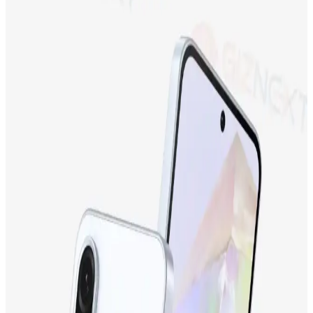
Neo Dizüstü Bilgisayar ve iPhone 17 Fiyat
Farklarının Teknik ve Pazar Nedenleri
Neo dizüstü bilgisayar ve iPhone 17 arasındaki fiyat farkı, teknik
özellikler, miniaturizasyon zorlukları, üretim maliyetleri ve Apple'ın
pazar stratejileriyle şekilleniyor. Bu farkın detayları inceleniyor.
Apple iPhone 17 ve iPhone 15 Plus Karşılaştırması:
Özellikler ve Kullanıcı Yorumları
İki popüler iPhone modeli olan iPhone 17 ve iPhone 15 Plus'ın
ekran, kamera, batarya ve depolama özellikleri karşılaştırılıyor,
kullanıcı yorumlarıyla performans değerlendirmeleri sunuluyor.
Samsung Galaxy M13 İncelemesi: Ekonomik Fiyatlı
ve Gelişmiş Özelliklere Sahip Akıllı Telefon
Samsung Galaxy M13, uygun fiyatıyla dikkat çeken, geniş ekranı,
güçlü bataryası ve gelişmiş kamerasıyla günlük kullanım için ideal
bir akıllı telefon seçeneğidir.
Tecno Camon 19 Neo ve Tecno Spark 10
Karşılaştırması: Hangi Telefon Sizin İçin Uygun