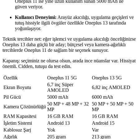
Oneplus 11 ise yine uzun kullanım sunan 5000 mAh ile
güven veriyor.
Kullanıcı Deneyimi:
Arayüz akıcılığı, uygulama geçişleri ve
tutuş hissiyle ilgili övgüler özellikle Oneplus 13 tarafında
yoğunlaşıyor.
Teknik tercihler net: eğer işlemci ve uygulama akıcılığı önceliğinizse
Oneplus 13 daha güçlü bir aday; bütçesel veya kamera-ağırlıklı
tercihlerde Oneplus 11 de sağlam bir seçenek sunuyor.
Kapanış: seçiminiz ne olursa olsun, arada ince nüanslar var. Hissiyat
önemli. Cidden, tutuşu da test edin.
Özellik
Oneplus 11 5G
Oneplus 13 5G
6,7 inç Süper
Ekran Boyutu
6,82 inç AMOLED
AMOLED
Pil Gücü
5000 mAh
6000 mAh
50 MP + 48 MP + 32
50 MP + 50 MP + 50
Kamera Çözünürlüğü
MP
MP
RAM Kapasitesi
16 GB RAM
16 GB RAM
İşletim Sistemi
Android 13
Android 15
Kablosuz Şarj
Yok
Var
Ağırlık
205 gram
213 gram