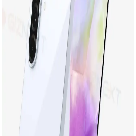
Tecno Camon 19 Neo ve Tecno Spark 10'un özellikleri, kullanıcı
yorumları ve karşılaştırmasıyla, ihtiyaçlarınıza en uygun telefonu
seçebilirsiniz.
Samsung Galaxy S24 Ultra: Yüksek Performans ve
Gelişmiş Kamera Özellikleriyle Yenilikçi Akıllı
Telefon
Samsung Galaxy S24 Ultra, üstün kamera, yüksek performans ve
dayanıklı tasarımıyla öne çıkan en yeni akıllı telefon modeli.
Detaylar ve özellikler için inceleyin.
Samsung Galaxy S23 FE: Yüksek Performans ve
Uygun Fiyatlı Akıllı Telefon Seçenekleri
Samsung Galaxy S23 FE, yüksek performans, gelişmiş kamera ve
şık tasarımıyla uygun fiyatlı yeni nesil akıllı telefon. Günlük
kullanım ve profesyonel fotoğrafçılık için ideal seçenek.
iPhone 15 Pro ve Yeni Nesil Teknolojiler: Tasarım,
Performans ve Yenilikler