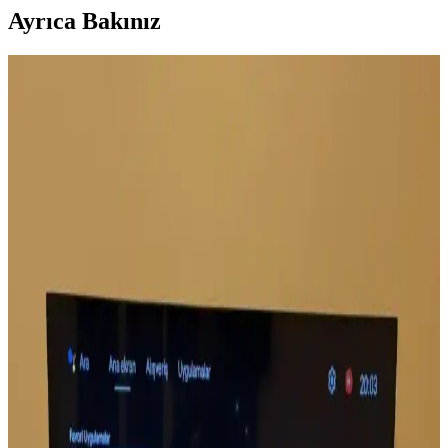
Ayrıca Bakınız
Sony'nin Ev Eğlence İş Kolunun TCL'ye Devri ve
Bravia Televizyonlarının Geleceği
Sony, ev eğlence işini TCL ile ortaklık kurarak devrediyor. Bravia
televizyonları TCL üretimiyle devam edecek, üretim ve teknoloji
alanında yeni dengeler oluşacak. Kullanıcılar kalite ve yazılım
deneyimine odaklanıyor.
Grundig 55 GQ 700A ve 75 GKU 700
Televizyonlarının Detaylı Karşılaştırması
İki Grundig televizyon modeli detaylı karşılaştırmasıyla ekran
boyutu, görüntü teknolojisi ve kullanıcı memnuniyetine
odaklanılıyor.
Televizyon Kullanımını Kolaylaştıran Yeni Nesil TV
Klavyesi Özellikleri ve Avantajları
Televizyon kontrolünde devrim yaratan tv klavyesi, kablosuz