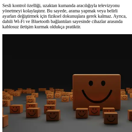
Sesli kontrol özelliği, uzaktan kumanda aracılığıyla televizyonu
yönetmeyi kolaylaştırır. Bu sayede, arama yapmak veya belirli
ayarları değiştirmek için fiziksel dokunuşlara gerek kalmaz. Ayrıca,
dahili Wi-Fi ve Bluetooth bağlantıları sayesinde cihazlar arasında
kablosuz iletişim kurmak oldukça pratiktir.