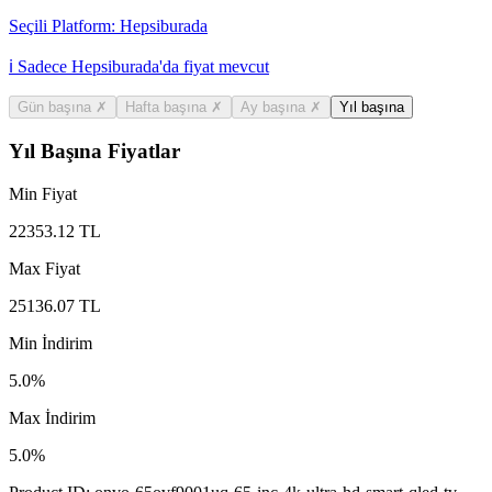
Seçili Platform:
Hepsiburada
ℹ️ Sadece Hepsiburada'da fiyat mevcut
Gün başına
✗
Hafta başına
✗
Ay başına
✗
Yıl başına
Yıl Başına Fiyatlar
Min Fiyat
22353.12
TL
Max Fiyat
25136.07
TL
Min İndirim
5.0
%
Max İndirim
5.0
%