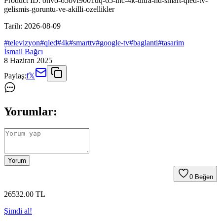
Product ID:
onvo-65ovf9001uq-65-inc-4k-ultra-hd-smart-qled-tv-
gelismis-goruntu-ve-akilli-ozellikler
Tarih:
2026-08-09
#
televizyon
#
qled
#
4k
#
smarttv
#
google-tv
#
baglanti
#
tasarim
İsmail Bağcı
8 Haziran 2025
Paylaş:
f
𝕏
Yorumlar:
Yorum
0
Beğen
26532
.00
TL
Şimdi al!