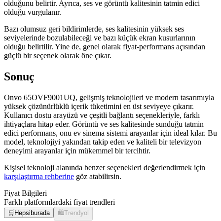
olduğunu belirtir. Ayrıca, ses ve görüntü kalitesinin tatmin edici
olduğu vurgulanır.
Bazı olumsuz geri bildirimlerde, ses kalitesinin yüksek ses
seviyelerinde bozulabileceği ve bazı küçük ekran kusurlarının
olduğu belirtilir. Yine de, genel olarak fiyat-performans açısından
güçlü bir seçenek olarak öne çıkar.
Sonuç
Onvo 65OVF9001UQ, gelişmiş teknolojileri ve modern tasarımıyla
yüksek çözünürlüklü içerik tüketimini en üst seviyeye çıkarır.
Kullanıcı dostu arayüzü ve çeşitli bağlantı seçenekleriyle, farklı
ihtiyaçlara hitap eder. Görüntü ve ses kalitesinde sunduğu tatmin
edici performans, onu ev sinema sistemi arayanlar için ideal kılar. Bu
model, teknolojiyi yakından takip eden ve kaliteli bir televizyon
deneyimi arayanlar için mükemmel bir tercihtir.
Kişisel teknoloji alanında benzer seçenekleri değerlendirmek için
karşılaştırma rehberine
göz atabilirsin.
Fiyat Bilgileri
Farklı platformlardaki fiyat trendleri
🛒
Hepsiburada
🛍️
Trendyol