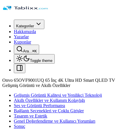
Kategoriler
Hakkımızda
Yazarlar
Kuponlar
Ara...
⌘
K
Toggle theme
Onvo 65OVF9001UQ 65 İnç 4K Ultra HD Smart QLED TV
Gelişmiş Görüntü ve Akıllı Özellikler
Gelişmiş Görüntü Kalitesi ve Yenilikçi Teknoloji
Akıllı Özellikler ve Kullanım Kolaylığı
Ses ve Görüntü Performansı
Bağlantı Seçenekleri ve Çoklu Girişler
Tasarım ve Estetik
Genel Değerlendirme ve Kullanıcı Yorumları
Sonuç