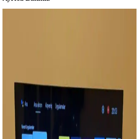
Sony'nin Ev Eğlence İş Kolunun TCL'ye Devri ve
Bravia Televizyonlarının Geleceği
Sony, ev eğlence işini TCL ile ortaklık kurarak devrediyor. Bravia
televizyonları TCL üretimiyle devam edecek, üretim ve teknoloji
alanında yeni dengeler oluşacak. Kullanıcılar kalite ve yazılım
deneyimine odaklanıyor.
Grundig 55 GQ 700A ve 75 GKU 700
Televizyonlarının Detaylı Karşılaştırması
İki Grundig televizyon modeli detaylı karşılaştırmasıyla ekran
boyutu, görüntü teknolojisi ve kullanıcı memnuniyetine
odaklanılıyor.
Televizyon Kullanımını Kolaylaştıran Yeni Nesil TV
Klavyesi Özellikleri ve Avantajları
Televizyon kontrolünde devrim yaratan tv klavyesi, kablosuz
kullanım, pratiklik ve çok fonksiyonellik sunarak kullanıcı
deneyimini zenginleştiriyor.