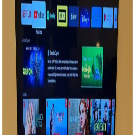
kullanım, pratiklik ve çok fonksiyonellik sunarak kullanıcı
deneyimini zenginleştiriyor.
Samsung The Frame: Estetik ve Fonksiyonelliği Bir
Arada Sunan Akıllı Televizyon
Samsung The Frame, şık tasarımı ve sanat modu özelliğiyle evinizde
estetik ve fonksiyonelliği bir araya getiriyor. 4K QLED
teknolojisiyle yüksek görüntü kalitesi sağlar.
Samsung 55DU7200 ve TCL 55C655 55 inç 4K
Ultra HD televizyon karşılaştırması
Samsung 55DU7200 ve TCL 55C655, 55 inç 4K televizyonlar
arasında görüntü ve ses kalitesi, teknolojik özellikler ve kullanıcı
deneyimleri açısından karşılaştırma yapılıyor.
Grundig Televizyon Kumandası Özellikleri ve
Kullanım İpuçlarıyla Ev Eğlencesini Artırın
Grundig televizyon kumandası, ergonomik tasarımı ve gelişmiş
fonksiyonlarıyla kullanıcıların evdeki eğlencesini kolayca
yönetmesini sağlar. Uzun ömürlü pil, uyumluluk ve teknolojik
gelişmelerle donatılmıştır.