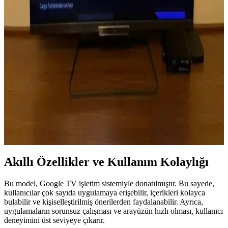
Samsung 75 inç TV Ölçüleri ve Ev İçin Doğru
Kurulum Rehberi
Samsung 75 inç TV ölçüleri, toplam boyutları ve montaj önerileriyle
evinizde en uygun yerleştirme ve seyir mesafesini belirlemenize
yardımcı olur. Bu rehberle büyük ekranın avantajlarından en iyi
şekilde faydalanın.
120 İnçlik Televizyonların Özellikleri ve Ev Sinema
Deneyimi İpuçları
120 inçlik televizyonlar, yüksek çözünürlük ve gelişmiş
teknolojileriyle evde sinema deneyimini artırır. Doğru modeli
seçmek için odanızı ve bütçenizi göz önünde bulundurun.
Akıllı Özellikler ve Kullanım Kolaylığı
Bu model, Google TV işletim sistemiyle donatılmıştır. Bu sayede,
kullanıcılar çok sayıda uygulamaya erişebilir, içerikleri kolayca
bulabilir ve kişiselleştirilmiş önerilerden faydalanabilir. Ayrıca,
uygulamaların sorunsuz çalışması ve arayüzün hızlı olması, kullanıcı
deneyimini üst seviyeye çıkarır.