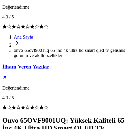
Değerlendirme
4.3
/
5
Ana Sayfa
onvo-65ovf9001uq-65-inc-4k-ultra-hd-smart-qled-tv-gelismis-
goruntu-ve-akilli-ozellikler
İlham Veren Yazılar
Değerlendirme
4.3
/
5
Onvo 65OVF9001UQ: Yüksek Kaliteli 65
İnç 4K Ultra HD Smart QLED TV