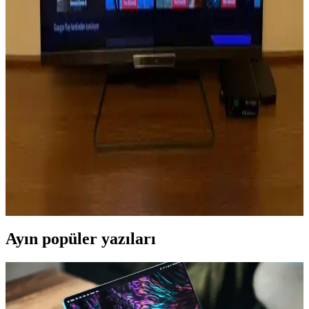
Samsung 75 inç TV Ölçüleri ve Ev İçin Doğru
Kurulum Rehberi
Samsung 75 inç TV ölçüleri, toplam boyutları ve montaj önerileriyle
evinizde en uygun yerleştirme ve seyir mesafesini belirlemenize
yardımcı olur. Bu rehberle büyük ekranın avantajlarından en iyi
şekilde faydalanın.
120 İnçlik Televizyonların Özellikleri ve Ev Sinema
Deneyimi İpuçları
120 inçlik televizyonlar, yüksek çözünürlük ve gelişmiş
teknolojileriyle evde sinema deneyimini artırır. Doğru modeli
seçmek için odanızı ve bütçenizi göz önünde bulundurun.
Ayın popüler yazıları