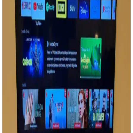
Samsung The Frame: Estetik ve Fonksiyonelliği Bir
Arada Sunan Akıllı Televizyon
Samsung The Frame, şık tasarımı ve sanat modu özelliğiyle evinizde
estetik ve fonksiyonelliği bir araya getiriyor. 4K QLED
teknolojisiyle yüksek görüntü kalitesi sağlar.
Samsung 55DU7200 ve TCL 55C655 55 inç 4K
Ultra HD televizyon karşılaştırması
Samsung 55DU7200 ve TCL 55C655, 55 inç 4K televizyonlar
arasında görüntü ve ses kalitesi, teknolojik özellikler ve kullanıcı
deneyimleri açısından karşılaştırma yapılıyor.
Grundig Televizyon Kumandası Özellikleri ve
Kullanım İpuçlarıyla Ev Eğlencesini Artırın
Grundig televizyon kumandası, ergonomik tasarımı ve gelişmiş
fonksiyonlarıyla kullanıcıların evdeki eğlencesini kolayca
yönetmesini sağlar. Uzun ömürlü pil, uyumluluk ve teknolojik
gelişmelerle donatılmıştır.