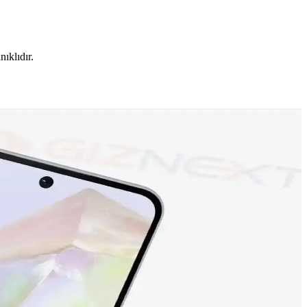
ıklıdır.
tejileriyle şekilleniyor. Bu farkın detayları inceleniyor.
umlarıyla performans değerlendirmeleri sunuluyor.
 telefon seçeneğidir.