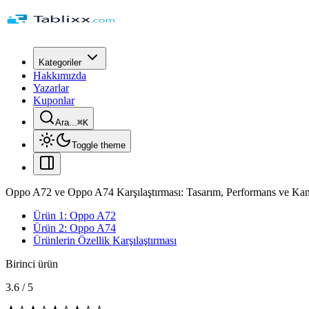
Kategoriler
Hakkımızda
Yazarlar
Kuponlar
Ara...
⌘
K
Toggle theme
Oppo A72 ve Oppo A74 Karşılaştırması: Tasarım, Performans ve Kam
Ürün 1: Oppo A72
Ürün 2: Oppo A74
Ürünlerin Özellik Karşılaştırması
Birinci ürün
3.6
/
5