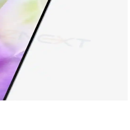
niz.
likler için inceleyin.
fesyonel fotoğrafçılık için ideal seçenek.
elirleyen bu model, teknolojideki son trendleri yansıtıyor.
neyimleri detaylarıyla inceleniyor.