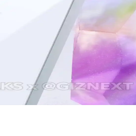
rı ve karşılaştırmasıyla, ihtiyaçlarınıza en uygun telefonu seçebilirsi
şmiş Kamera Özellikleriyle Yenilikçi Akıllı Telefon
ı tasarımıyla öne çıkan en yeni akıllı telefon modeli. Detaylar ve özel
Fiyatlı Akıllı Telefon Seçenekleri
rımıyla uygun fiyatlı yeni nesil akıllı telefon. Günlük kullanım ve pro
rformans ve Yenilikler
kleriyle öne çıkıyor. Tasarım ve performans açısından yeni standartlar b
leri Analizi
 çeken uygun fiyatlı akıllı telefon. Güncel özellikleri ve kullanıcı de