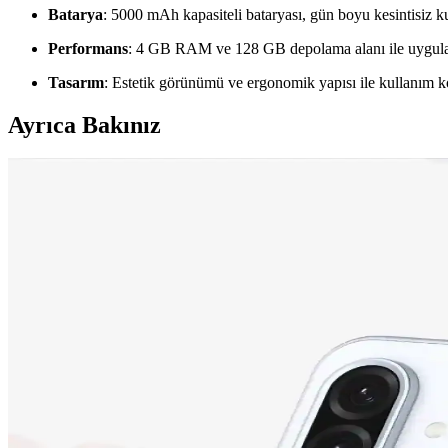
Batarya
: 5000 mAh kapasiteli bataryası, gün boyu kesintisiz kul
Performans
: 4 GB RAM ve 128 GB depolama alanı ile uygulama
Tasarım
: Estetik görünümü ve ergonomik yapısı ile kullanım k
Ayrıca Bakınız
Neo Dizüstü Bilgisayar ve iPhone 17 Fiyat Farklarını
Neo dizüstü bilgisayar ve iPhone 17 arasındaki fiyat farkı, teknik özelli
Apple iPhone 17 ve iPhone 15 Plus Karşılaştırması: Öz
İki popüler iPhone modeli olan iPhone 17 ve iPhone 15 Plus'ın ekran, k
Samsung Galaxy M13 İncelemesi: Ekonomik Fiyatlı ve 
Samsung Galaxy M13, uygun fiyatıyla dikkat çeken, geniş ekranı, güçlü 
Tecno Camon 19 Neo ve Tecno Spark 10 Karşılaştırma