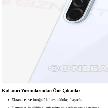
Tecno Camon 19 Neo ve Tecno Spark 10'un özellikleri, kullanıcı yorumla
Samsung Galaxy S24 Ultra: Yüksek Performans ve Geli
Samsung Galaxy S24 Ultra, üstün kamera, yüksek performans ve dayanıkl
Samsung Galaxy S23 FE: Yüksek Performans ve Uygun 
Samsung Galaxy S23 FE, yüksek performans, gelişmiş kamera ve şık tasa
iPhone 15 Pro ve Yeni Nesil Teknolojiler: Tasarım, Pe
iPhone 15 Pro, gelişmiş ekran, güçlü işlemci ve yenilikçi kamera özelli
Samsung Galaxy A36 Özellikleri ve Kullanıcı Deneyim
Samsung Galaxy A36, güçlü ekran, iyi kamera ve uzun pil ömrüyle dikkat
Kullanıcı Yorumlarından Öne Çıkanlar
Ekran, ses ve fotoğraf kalitesi oldukça başarılı.
Kamerası, özellikle düşük ışıkta iyi performans gösteriyor.