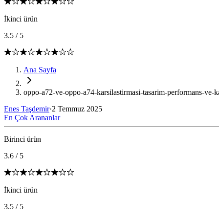
İkinci ürün
3.5
/
5
Ana Sayfa
oppo-a72-ve-oppo-a74-karsilastirmasi-tasarim-performans-ve-ka
Enes Taşdemir
·
2 Temmuz 2025
En Çok Arananlar
Birinci ürün
3.6
/
5
İkinci ürün
3.5
/
5