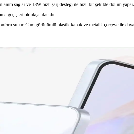
lanım sağlar ve 18W hızlı şarj desteği ile hızlı bir şekilde dolum yapar.
 geçişleri oldukça akıcıdır.
onforu sunar. Cam görünümlü plastik kapak ve metalik çerçeve ile dayan
n Teknik ve Pazar Nedenleri
kler, miniaturizasyon zorlukları, üretim maliyetleri ve Apple'ın pazar stra
ellikler ve Kullanıcı Yorumları
amera, batarya ve depolama özellikleri karşılaştırılıyor, kullanıcı yor
Gelişmiş Özelliklere Sahip Akıllı Telefon
bataryası ve gelişmiş kamerasıyla günlük kullanım için ideal bir akıllı
sı: Hangi Telefon Sizin İçin Uygun