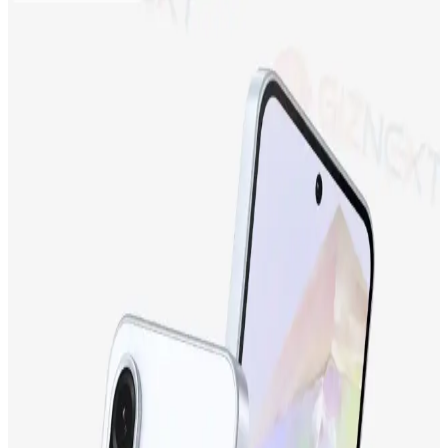
Neo Dizüstü Bilgisayar ve iPhone 17 Fiyat
Farklarının Teknik ve Pazar Nedenleri
Neo dizüstü bilgisayar ve iPhone 17 arasındaki fiyat farkı, teknik
özellikler, miniaturizasyon zorlukları, üretim maliyetleri ve Apple'ın
pazar stratejileriyle şekilleniyor. Bu farkın detayları inceleniyor.
Apple iPhone 17 ve iPhone 15 Plus Karşılaştırması:
Özellikler ve Kullanıcı Yorumları
İki popüler iPhone modeli olan iPhone 17 ve iPhone 15 Plus'ın
ekran, kamera, batarya ve depolama özellikleri karşılaştırılıyor,
kullanıcı yorumlarıyla performans değerlendirmeleri sunuluyor.
Samsung Galaxy M13 İncelemesi: Ekonomik Fiyatlı
ve Gelişmiş Özelliklere Sahip Akıllı Telefon
Samsung Galaxy M13, uygun fiyatıyla dikkat çeken, geniş ekranı,
güçlü bataryası ve gelişmiş kamerasıyla günlük kullanım için ideal
bir akıllı telefon seçeneğidir.
Tecno Camon 19 Neo ve Tecno Spark 10