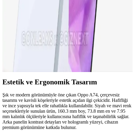
iPhone 15 Pro, gelişmiş ekran, güçlü işlemci ve yenilikçi kamera
özellikleriyle öne çıkıyor. Tasarım ve performans açısından yeni
standartlar belirleyen bu model, teknolojideki son trendleri
yansıtıyor.
Samsung Galaxy A36 Özellikleri ve Kullanıcı
Deneyimleri Analizi
Samsung Galaxy A36, güçlü ekran, iyi kamera ve uzun pil ömrüyle
dikkat çeken uygun fiyatlı akıllı telefon. Güncel özellikleri ve
kullanıcı deneyimleri detaylarıyla inceleniyor.
Estetik ve Ergonomik Tasarım
Şık ve modern görünümüyle öne çıkan Oppo A74, çerçevesiz
tasarımı ve kavisli köşeleriyle estetik açıdan ilgi çekicidir. Hafifliği
ve ince yapısıyla tek elle rahatlıkla kullanılabilir. Siyah ve mavi renk
seçenekleriyle sunulan ürün, 160.3 mm boy, 73.8 mm en ve 7.95
mm kalınlık ölçüleriyle kullanıcısına hafiflik ve taşınabilirlik sağlar.
Arka panelin kontrast detayları ve hologramlı yüzeyi, cihazın
premium görünümüne katkıda bulunur.