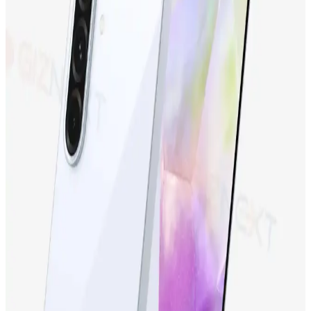
Karşılaştırması: Hangi Telefon Sizin İçin Uygun
Tecno Camon 19 Neo ve Tecno Spark 10'un özellikleri, kullanıcı
yorumları ve karşılaştırmasıyla, ihtiyaçlarınıza en uygun telefonu
seçebilirsiniz.
Samsung Galaxy S24 Ultra: Yüksek Performans ve
Gelişmiş Kamera Özellikleriyle Yenilikçi Akıllı
Telefon
Samsung Galaxy S24 Ultra, üstün kamera, yüksek performans ve
dayanıklı tasarımıyla öne çıkan en yeni akıllı telefon modeli.
Detaylar ve özellikler için inceleyin.
Samsung Galaxy S23 FE: Yüksek Performans ve
Uygun Fiyatlı Akıllı Telefon Seçenekleri
Samsung Galaxy S23 FE, yüksek performans, gelişmiş kamera ve
şık tasarımıyla uygun fiyatlı yeni nesil akıllı telefon. Günlük
kullanım ve profesyonel fotoğrafçılık için ideal seçenek.
iPhone 15 Pro ve Yeni Nesil Teknolojiler: Tasarım,
Performans ve Yenilikler