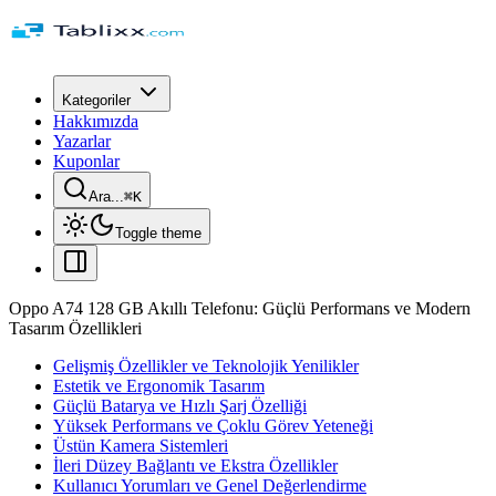
Kategoriler
Hakkımızda
Yazarlar
Kuponlar
Ara...
⌘
K
Toggle theme
Oppo A74 128 GB Akıllı Telefonu: Güçlü Performans ve Modern
Tasarım Özellikleri
Gelişmiş Özellikler ve Teknolojik Yenilikler
Estetik ve Ergonomik Tasarım
Güçlü Batarya ve Hızlı Şarj Özelliği
Yüksek Performans ve Çoklu Görev Yeteneği
Üstün Kamera Sistemleri
İleri Düzey Bağlantı ve Ekstra Özellikler
Kullanıcı Yorumları ve Genel Değerlendirme