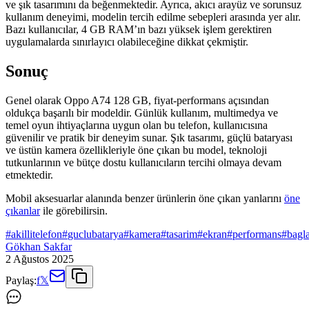
ve şık tasarımını da beğenmektedir. Ayrıca, akıcı arayüz ve sorunsuz
kullanım deneyimi, modelin tercih edilme sebepleri arasında yer alır.
Bazı kullanıcılar, 4 GB RAM’ın bazı yüksek işlem gerektiren
uygulamalarda sınırlayıcı olabileceğine dikkat çekmiştir.
Sonuç
Genel olarak Oppo A74 128 GB, fiyat-performans açısından
oldukça başarılı bir modeldir. Günlük kullanım, multimedya ve
temel oyun ihtiyaçlarına uygun olan bu telefon, kullanıcısına
güvenilir ve pratik bir deneyim sunar. Şık tasarımı, güçlü bataryası
ve üstün kamera özellikleriyle öne çıkan bu model, teknoloji
tutkunlarının ve bütçe dostu kullanıcıların tercihi olmaya devam
etmektedir.
Mobil aksesuarlar alanında benzer ürünlerin öne çıkan yanlarını
öne
çıkanlar
ile görebilirsin.
#
akillitelefon
#
guclubatarya
#
kamera
#
tasarim
#
ekran
#
performans
#
bagla
Gökhan Sakfar
2 Ağustos 2025
Paylaş:
f
𝕏