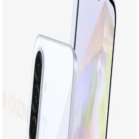
İki popüler iPhone modeli olan iPhone 17 ve iPhone 15 Plus'ın
ekran, kamera, batarya ve depolama özellikleri karşılaştırılıyor,
kullanıcı yorumlarıyla performans değerlendirmeleri sunuluyor.
Samsung Galaxy M13 İncelemesi: Ekonomik Fiyatlı
ve Gelişmiş Özelliklere Sahip Akıllı Telefon
Samsung Galaxy M13, uygun fiyatıyla dikkat çeken, geniş ekranı,
güçlü bataryası ve gelişmiş kamerasıyla günlük kullanım için ideal
bir akıllı telefon seçeneğidir.
Tecno Camon 19 Neo ve Tecno Spark 10
Karşılaştırması: Hangi Telefon Sizin İçin Uygun
Tecno Camon 19 Neo ve Tecno Spark 10'un özellikleri, kullanıcı
yorumları ve karşılaştırmasıyla, ihtiyaçlarınıza en uygun telefonu
seçebilirsiniz.
Samsung Galaxy S24 Ultra: Yüksek Performans ve
Gelişmiş Kamera Özellikleriyle Yenilikçi Akıllı
Telefon
Samsung Galaxy S24 Ultra, üstün kamera, yüksek performans ve