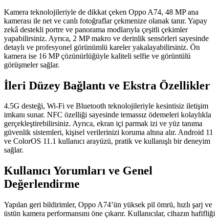
Kamera teknolojileriyle de dikkat çeken Oppo A74, 48 MP ana
kamerası ile net ve canlı fotoğraflar çekmenize olanak tanır. Yapay
zekâ destekli portre ve panorama modlarıyla çeşitli çekimler
yapabilirsiniz. Ayrıca, 2 MP makro ve derinlik sensörleri sayesinde
detaylı ve profesyonel görünümlü kareler yakalayabilirsiniz. Ön
kamera ise 16 MP çözünürlüğüyle kaliteli selfie ve görüntülü
görüşmeler sağlar.
İleri Düzey Bağlantı ve Ekstra Özellikler
4.5G desteği, Wi-Fi ve Bluetooth teknolojileriyle kesintisiz iletişim
imkanı sunar. NFC özelliği sayesinde temassız ödemeleri kolaylıkla
gerçekleştirebilirsiniz. Ayrıca, ekran içi parmak izi ve yüz tanıma
güvenlik sistemleri, kişisel verilerinizi koruma altına alır. Android 11
ve ColorOS 11.1 kullanıcı arayüzü, pratik ve kullanışlı bir deneyim
sağlar.
Kullanıcı Yorumları ve Genel
Değerlendirme
Yapılan geri bildirimler, Oppo A74’ün yüksek pil ömrü, hızlı şarj ve
üstün kamera performansını öne çıkarır. Kullanıcılar, cihazın hafifliği