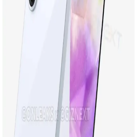
dayanıklı tasarımıyla öne çıkan en yeni akıllı telefon modeli.
Detaylar ve özellikler için inceleyin.
Samsung Galaxy S23 FE: Yüksek Performans ve
Uygun Fiyatlı Akıllı Telefon Seçenekleri
Samsung Galaxy S23 FE, yüksek performans, gelişmiş kamera ve
şık tasarımıyla uygun fiyatlı yeni nesil akıllı telefon. Günlük
kullanım ve profesyonel fotoğrafçılık için ideal seçenek.
iPhone 15 Pro ve Yeni Nesil Teknolojiler: Tasarım,
Performans ve Yenilikler
iPhone 15 Pro, gelişmiş ekran, güçlü işlemci ve yenilikçi kamera
özellikleriyle öne çıkıyor. Tasarım ve performans açısından yeni
standartlar belirleyen bu model, teknolojideki son trendleri
yansıtıyor.
Samsung Galaxy A36 Özellikleri ve Kullanıcı
Deneyimleri Analizi
Samsung Galaxy A36, güçlü ekran, iyi kamera ve uzun pil ömrüyle
dikkat çeken uygun fiyatlı akıllı telefon. Güncel özellikleri ve