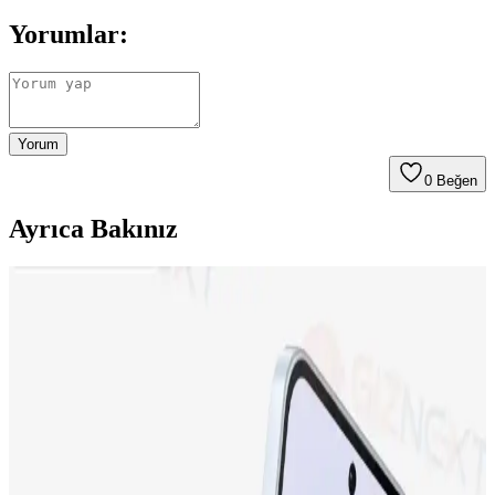
Yorumlar:
Yorum
0
Beğen
Ayrıca Bakınız
Neo Dizüstü Bilgisayar ve iPhone 17 Fiyat
Farklarının Teknik ve Pazar Nedenleri
Neo dizüstü bilgisayar ve iPhone 17 arasındaki fiyat farkı, teknik
özellikler, miniaturizasyon zorlukları, üretim maliyetleri ve Apple'ın
pazar stratejileriyle şekilleniyor. Bu farkın detayları inceleniyor.
Apple iPhone 17 ve iPhone 15 Plus Karşılaştırması:
Özellikler ve Kullanıcı Yorumları