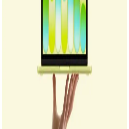
rekabetçi bir alternatif oluşturuyor. RAM yükseltme seçeneği
olmaması ve sınırlı USB portları eleştiriliyor.
iPhone 15 ve USB-C Portu: Teknolojide Yeni
Dönemin Getirdikleri
iPhone 15, USB-C portu ile veri transferi ve şarjda yeni standartlar
getiriyor. Pro modelleri yüksek hızlar sunarken, kullanıcılar yeni
aksesuarlar ve kablolarla uyum sağlamalı. Bu değişiklik, teknolojide
önemli bir adım.
Apple iPhone 12 ve Apple USB-C Lightning
Kabloları Karşılaştırması ve Özellikleri
İki popüler Apple şarj kablosunun özellikleri, performansları ve
kullanıcı yorumlarıyla detaylı karşılaştırması, ihtiyaçlara uygun en
iyi seçimi yapmanıza yardımcı olur.
USB-C Lightning Kablo: Hızlı ve Güvenilir Bağlantı
Çözümünüz
USB-C Lightning kabloları, hızlı şarj ve veri aktarımı sağlayan,
Apple ve diğer cihazlar için çok yönlü bağlantı çözümüdür. Güncel