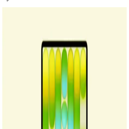
Power Dong: Apple Dongle'dan 200 Kat Daha
Güçlü USB-C Kulaklık Adaptörü Tasarımı
Power Dong, USB-C üzerinden 6W tepe ve 3W sürekli güç
sağlayan, Apple dongle'larından 200 kat daha güçlü bir kulaklık
adaptörüdür. Yüksek empedanslı kulaklıklar ve küçük hoparlörler
için tasarlanmıştır.
MacBook Neo USB-C Portları: Hız ve Fonksiyon
Farkları ile macOS Uyarıları
MacBook Neo'nun iki USB-C portu farklı hız ve özelliklere sahiptir.
Sol port USB 3 desteklerken sağ port USB 2 hızındadır. macOS,
yanlış bağlantılarda kullanıcıyı uyarır ve performans sorunlarını
önler.
Apple MacBook Neo: A18 Pro İşlemcili Yeni Dizüstü
Bilgisayarın Teknik Özellikleri ve Pazar Analizi
Apple'ın yeni MacBook Neo modeli, A18 Pro işlemci ve 8GB
RAM ile 599 dolar fiyatla temel kullanıcılar ve eğitim sektörü için