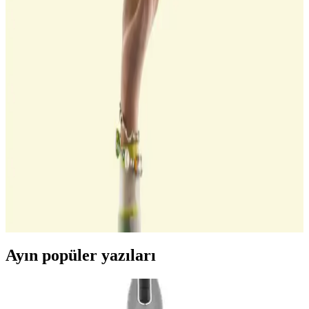
teknolojiyi yakalayın ve cihazlarınızın performansını artırın.
Anker Zolo 20W GaN Teknolojili USB-C Şarj
Cihazı Günlük ve Seyahat Kullanımı İçin Uygun
Anker Zolo 20W GaN teknolojili USB-C şarj cihazı, yüksek
performans, güvenlik ve taşınabilirlik sunar. Hızlı şarj, gelişmiş
sıcaklık kontrolü ve şık tasarımıyla günlük ve seyahat ihtiyaçlarınızı
karşılar.
MacBook Neo'nun Tek 4K 60Hz Harici Ekran
Desteği ve Hedef Kullanıcı Profili
MacBook Neo, uygun fiyatıyla temel kullanıcıların ihtiyaçlarına
odaklanarak tek bir 4K 60Hz harici ekran desteği sağlıyor.
Öğrenciler ve günlük kullanım için tasarlanmış bu model,
profesyonel çoklu ekran gereksinimlerini karşılamıyor.
Ayın popüler yazıları