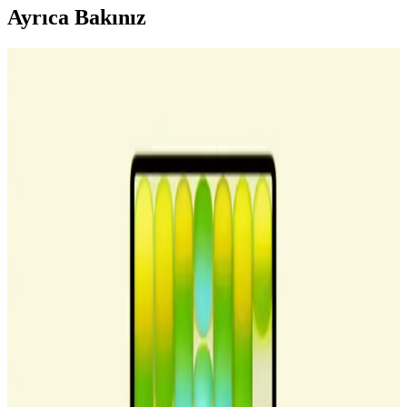
Ayrıca Bakınız
Power Dong: Apple Dongle'dan 200 Kat Daha
Güçlü USB-C Kulaklık Adaptörü Tasarımı
Power Dong, USB-C üzerinden 6W tepe ve 3W sürekli güç
sağlayan, Apple dongle'larından 200 kat daha güçlü bir kulaklık
adaptörüdür. Yüksek empedanslı kulaklıklar ve küçük hoparlörler
için tasarlanmıştır.
MacBook Neo USB-C Portları: Hız ve Fonksiyon
Farkları ile macOS Uyarıları
MacBook Neo'nun iki USB-C portu farklı hız ve özelliklere sahiptir.
Sol port USB 3 desteklerken sağ port USB 2 hızındadır. macOS,
yanlış bağlantılarda kullanıcıyı uyarır ve performans sorunlarını
önler.
Apple MacBook Neo: A18 Pro İşlemcili Yeni Dizüstü
Bilgisayarın Teknik Özellikleri ve Pazar Analizi