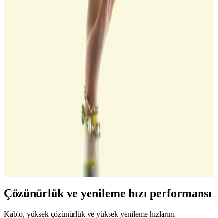
Apple ve diğer cihazlar için çok yönlü bağlantı çözümüdür. Güncel
teknolojiyi yakalayın ve cihazlarınızın performansını artırın.
Anker Zolo 20W GaN Teknolojili USB-C Şarj
Cihazı Günlük ve Seyahat Kullanımı İçin Uygun
Anker Zolo 20W GaN teknolojili USB-C şarj cihazı, yüksek
performans, güvenlik ve taşınabilirlik sunar. Hızlı şarj, gelişmiş
sıcaklık kontrolü ve şık tasarımıyla günlük ve seyahat ihtiyaçlarınızı
karşılar.
MacBook Neo'nun Tek 4K 60Hz Harici Ekran
Desteği ve Hedef Kullanıcı Profili
MacBook Neo, uygun fiyatıyla temel kullanıcıların ihtiyaçlarına
odaklanarak tek bir 4K 60Hz harici ekran desteği sağlıyor.
Öğrenciler ve günlük kullanım için tasarlanmış bu model,
profesyonel çoklu ekran gereksinimlerini karşılamıyor.
Çözünürlük ve yenileme hızı performansı
Kablo, yüksek çözünürlük ve yüksek yenileme hızlarını