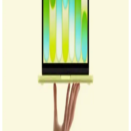
Apple'ın yeni MacBook Neo modeli, A18 Pro işlemci ve 8GB
RAM ile 599 dolar fiyatla temel kullanıcılar ve eğitim sektörü için
rekabetçi bir alternatif oluşturuyor. RAM yükseltme seçeneği
olmaması ve sınırlı USB portları eleştiriliyor.
iPhone 15 ve USB-C Portu: Teknolojide Yeni
Dönemin Getirdikleri
iPhone 15, USB-C portu ile veri transferi ve şarjda yeni standartlar
getiriyor. Pro modelleri yüksek hızlar sunarken, kullanıcılar yeni
aksesuarlar ve kablolarla uyum sağlamalı. Bu değişiklik, teknolojide
önemli bir adım.
Apple iPhone 12 ve Apple USB-C Lightning
Kabloları Karşılaştırması ve Özellikleri
İki popüler Apple şarj kablosunun özellikleri, performansları ve
kullanıcı yorumlarıyla detaylı karşılaştırması, ihtiyaçlara uygun en
iyi seçimi yapmanıza yardımcı olur.
USB-C Lightning Kablo: Hızlı ve Güvenilir Bağlantı
Çözümünüz
USB-C Lightning kabloları, hızlı şarj ve veri aktarımı sağlayan,