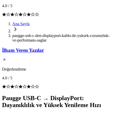
4.0
/
5
Ana Sayfa
paugge-usb-c-den-displayport-kablo-ile-yuksek-cozunurluk-
ve-performans-saglar
İlham Veren Yazılar
Değerlendirme
4.0
/
5
Paugge USB-C → DisplayPort:
Dayanıklılık ve Yüksek Yenileme Hızı