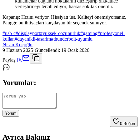
kullanıcılar bağlantı noktalarını düzleştirip dikkatlice
yerleştirmeyi tercih ediyor; hassas sök-tak önerilir.
Kapanış: Hızını veriyor. Hissiyatı üst. Kaliteyi önemsiyorsanız,
Paugge bu ihtiyaçları karşılayan bir seçenek sunuyor.
#
usb-c
#
displayport
#
yuksek-cozunurluk
#
gaming
#
profesyonel-
kullan
#
dayanikli-tasarim
#
thunderbolt-uyumlu
Nisan Koçoğlu
9 Haziran 2025
·
Güncellendi:
19 Ocak 2026
Paylaş:
f
𝕏
Yorumlar:
Yorum
0
Beğen
Ayrıca Bakınız