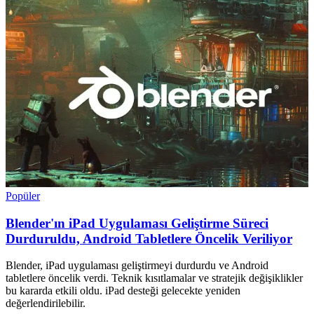
Popüler
Blender'ın iPad Uygulaması Geliştirme Süreci
Durduruldu, Android Tabletlere Öncelik Veriliyor
Blender, iPad uygulaması geliştirmeyi durdurdu ve Android
tabletlere öncelik verdi. Teknik kısıtlamalar ve stratejik değişiklikler
bu kararda etkili oldu. iPad desteği gelecekte yeniden
değerlendirilebilir.