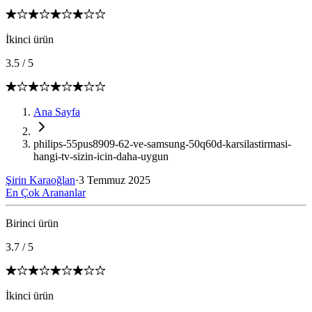
İkinci ürün
3.5
/
5
Ana Sayfa
philips-55pus8909-62-ve-samsung-50q60d-karsilastirmasi-
hangi-tv-sizin-icin-daha-uygun
Şirin Karaoğlan
·
3 Temmuz 2025
En Çok Arananlar
Birinci ürün
3.7
/
5
İkinci ürün