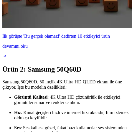
İlk görüşte 'Bu gerçek olamaz!' dedirten 10 etkileyici ürün
devamını oku
Ürün 2: Samsung 50Q60D
Samsung 50Q60D, 50 inçlik 4K Ultra HD QLED ekranı ile öne
çıkıyor. İşte bu modelin özellikleri:
Görüntü Kalitesi
: 4K Ultra HD çözünürlük ile etkileyici
görüntüler sunar ve renkler canlıdır.
Hız
: Kanal geçişleri hızlı ve internet hızı akıcıdır, film izlemek
oldukça keyiflidir.
Ses
: Ses kalitesi güzel, fakat bazı kullanıcılar ses sisteminden