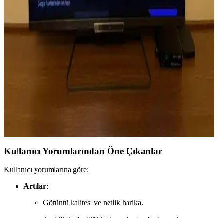
Samsung 75 inç TV Ölçüleri ve Ev İçin Doğru
Kurulum Rehberi
Samsung 75 inç TV ölçüleri, toplam boyutları ve montaj önerileriyle
evinizde en uygun yerleştirme ve seyir mesafesini belirlemenize
yardımcı olur. Bu rehberle büyük ekranın avantajlarından en iyi
şekilde faydalanın.
120 İnçlik Televizyonların Özellikleri ve Ev Sinema
Deneyimi İpuçları
120 inçlik televizyonlar, yüksek çözünürlük ve gelişmiş
teknolojileriyle evde sinema deneyimini artırır. Doğru modeli
seçmek için odanızı ve bütçenizi göz önünde bulundurun.
Kullanıcı Yorumlarından Öne Çıkanlar
Kullanıcı yorumlarına göre:
Artılar
:
Görüntü kalitesi ve netlik harika.