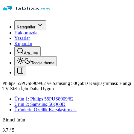
Kategoriler
Hakkımızda
Yazarlar
Kuponlar
Ara...
⌘
K
Toggle theme
Philips 55PUS8909/62 ve Samsung 50Q60D Karşılaştırması: Hangi
TV Sizin İçin Daha Uygun
Ürün 1: Philips 55PUS8909/62
Ürün 2: Samsung 50Q60D
Ürünlerin Özellik Karşılaştırması
Birinci ürün
3.7
/
5