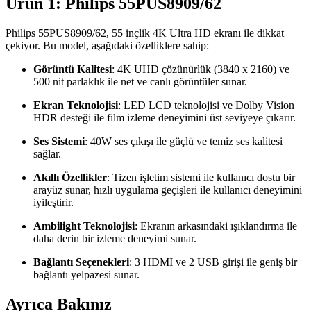
Ürün 1: Philips 55PUS8909/62
Philips 55PUS8909/62, 55 inçlik 4K Ultra HD ekranı ile dikkat
çekiyor. Bu model, aşağıdaki özelliklere sahip:
Görüntü Kalitesi
: 4K UHD çözünürlük (3840 x 2160) ve
500 nit parlaklık ile net ve canlı görüntüler sunar.
Ekran Teknolojisi
: LED LCD teknolojisi ve Dolby Vision
HDR desteği ile film izleme deneyimini üst seviyeye çıkarır.
Ses Sistemi
: 40W ses çıkışı ile güçlü ve temiz ses kalitesi
sağlar.
Akıllı Özellikler
: Tizen işletim sistemi ile kullanıcı dostu bir
arayüz sunar, hızlı uygulama geçişleri ile kullanıcı deneyimini
iyileştirir.
Ambilight Teknolojisi
: Ekranın arkasındaki ışıklandırma ile
daha derin bir izleme deneyimi sunar.
Bağlantı Seçenekleri
: 3 HDMI ve 2 USB girişi ile geniş bir
bağlantı yelpazesi sunar.
Ayrıca Bakınız