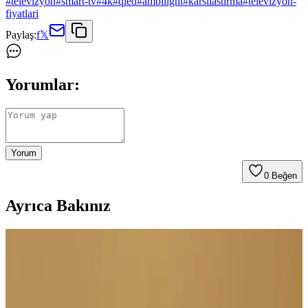
#
televizyon
#
smart-tv
#
4k
#
qled
#
ambilight
#
karsilastirma
#
televizyon-
fiyatlari
Paylaş:
f
𝕏
Yorumlar:
Yorum
0
Beğen
Ayrıca Bakınız
Sony'nin Ev Eğlence İş Kolunun TCL'ye Devri ve
Bravia Televizyonlarının Geleceği
Sony, ev eğlence işini TCL ile ortaklık kurarak devrediyor. Bravia
televizyonları TCL üretimiyle devam edecek, üretim ve teknoloji