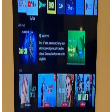
Samsung The Frame: Estetik ve Fonksiyonelliği Bir
Arada Sunan Akıllı Televizyon
Samsung The Frame, şık tasarımı ve sanat modu özelliğiyle evinizde
estetik ve fonksiyonelliği bir araya getiriyor. 4K QLED
teknolojisiyle yüksek görüntü kalitesi sağlar.
Samsung 55DU7200 ve TCL 55C655 55 inç 4K
Ultra HD televizyon karşılaştırması
Samsung 55DU7200 ve TCL 55C655, 55 inç 4K televizyonlar
arasında görüntü ve ses kalitesi, teknolojik özellikler ve kullanıcı
deneyimleri açısından karşılaştırma yapılıyor.
Grundig Televizyon Kumandası Özellikleri ve
Kullanım İpuçlarıyla Ev Eğlencesini Artırın
Grundig televizyon kumandası, ergonomik tasarımı ve gelişmiş
fonksiyonlarıyla kullanıcıların evdeki eğlencesini kolayca
yönetmesini sağlar. Uzun ömürlü pil, uyumluluk ve teknolojik
gelişmelerle donatılmıştır.