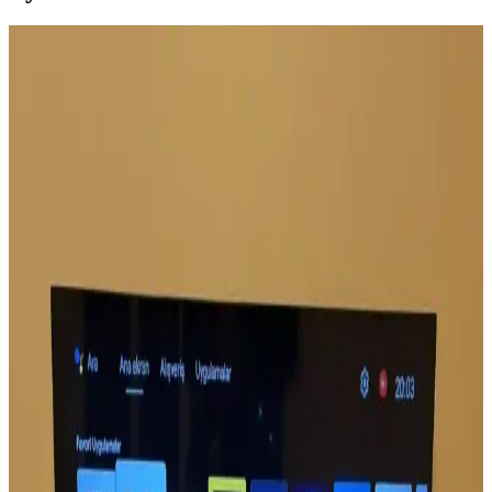
Sony'nin Ev Eğlence İş Kolunun TCL'ye Devri ve
Bravia Televizyonlarının Geleceği
Sony, ev eğlence işini TCL ile ortaklık kurarak devrediyor. Bravia
televizyonları TCL üretimiyle devam edecek, üretim ve teknoloji
alanında yeni dengeler oluşacak. Kullanıcılar kalite ve yazılım
deneyimine odaklanıyor.
Grundig 55 GQ 700A ve 75 GKU 700
Televizyonlarının Detaylı Karşılaştırması
İki Grundig televizyon modeli detaylı karşılaştırmasıyla ekran
boyutu, görüntü teknolojisi ve kullanıcı memnuniyetine
odaklanılıyor.
Televizyon Kullanımını Kolaylaştıran Yeni Nesil TV
Klavyesi Özellikleri ve Avantajları
Televizyon kontrolünde devrim yaratan tv klavyesi, kablosuz
kullanım, pratiklik ve çok fonksiyonellik sunarak kullanıcı
deneyimini zenginleştiriyor.