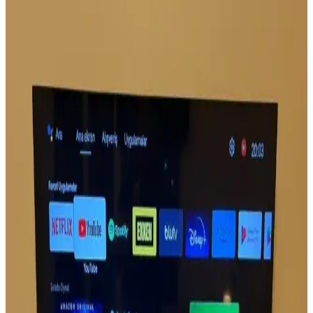
alanında yeni dengeler oluşacak. Kullanıcılar kalite ve yazılım
deneyimine odaklanıyor.
Grundig 55 GQ 700A ve 75 GKU 700
Televizyonlarının Detaylı Karşılaştırması
İki Grundig televizyon modeli detaylı karşılaştırmasıyla ekran
boyutu, görüntü teknolojisi ve kullanıcı memnuniyetine
odaklanılıyor.
Televizyon Kullanımını Kolaylaştıran Yeni Nesil TV
Klavyesi Özellikleri ve Avantajları
Televizyon kontrolünde devrim yaratan tv klavyesi, kablosuz
kullanım, pratiklik ve çok fonksiyonellik sunarak kullanıcı
deneyimini zenginleştiriyor.
Samsung The Frame: Estetik ve Fonksiyonelliği Bir
Arada Sunan Akıllı Televizyon
Samsung The Frame, şık tasarımı ve sanat modu özelliğiyle evinizde
estetik ve fonksiyonelliği bir araya getiriyor. 4K QLED
teknolojisiyle yüksek görüntü kalitesi sağlar.