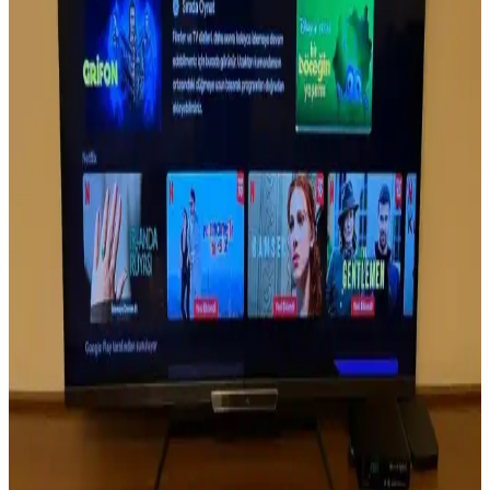
Samsung 55DU7200 ve TCL 55C655 55 inç 4K
Ultra HD televizyon karşılaştırması
Samsung 55DU7200 ve TCL 55C655, 55 inç 4K televizyonlar
arasında görüntü ve ses kalitesi, teknolojik özellikler ve kullanıcı
deneyimleri açısından karşılaştırma yapılıyor.
Grundig Televizyon Kumandası Özellikleri ve
Kullanım İpuçlarıyla Ev Eğlencesini Artırın
Grundig televizyon kumandası, ergonomik tasarımı ve gelişmiş
fonksiyonlarıyla kullanıcıların evdeki eğlencesini kolayca
yönetmesini sağlar. Uzun ömürlü pil, uyumluluk ve teknolojik
gelişmelerle donatılmıştır.
Samsung 75 inç TV Ölçüleri ve Ev İçin Doğru
Kurulum Rehberi
Samsung 75 inç TV ölçüleri, toplam boyutları ve montaj önerileriyle
evinizde en uygun yerleştirme ve seyir mesafesini belirlemenize
yardımcı olur. Bu rehberle büyük ekranın avantajlarından en iyi
şekilde faydalanın.