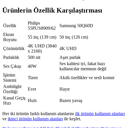
Ürünlerin Özellik Karşılaştırması
Philips
Özellik
Samsung 50Q60D
55PUS8909/62
Ekran
55 inç (139 cm)
50 inç (126 cm)
Boyutu
4K UHD (3840
Çözünürlük
4K UHD
x 2160)
Parlaklık
500 nit
Aşırı parlak
Ses kalitesi iyi, fakat bazı
Ses Çıkışı
40W
kullanıcılar memnun değil
İşletim
Tizen
Akıllı özellikler ve sesli komut
Sistemi
Ambilight
Evet
Hayır
Özelliği
Kanal Geçiş
Hızlı
Bazen yavaş
Hızı
Her iki ürünün farklı kullanım alanlarını
ilk ürünün kullanım alanları
ve
ikinci ürünün kullanım alanları
ile keşfet.