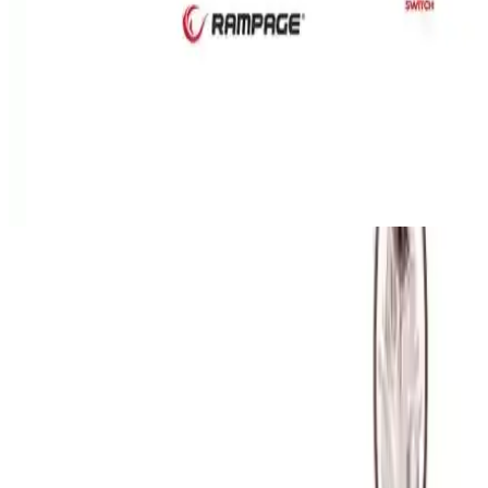
klavyeleri, farklı özellikleri ve kullanıcı deneyimleriyle
karşılaştırılıyor. Dayanıklılık, aydınlatma ve kullanım rahatlığı gibi
detaylar analiz ediliyor.
Rampage Ally K11 Beyaz Mekanik Oyun Klavyesi
Yüksek Performans ve Estetik Sunar
Rampage Ally K11 Beyaz, yüksek performans ve estetik arayan
oyuncular için tasarlanmış, mekanik tuşlar, RGB ışıklandırma ve
Türkçe Q desteğiyle öne çıkan bir oyun klavyesidir.
Tasarım ve Malzeme Kalitesi
Boyutlar:
292x102x40 mm
; taşınabilir ve kompakt.
Tuş kapakları: çift katmanlı PBT; dayanıklılığı artırır.
Gövde: sert plastik; estetik ve modern görünüm sunar, dandik
izlenimi vermiyor.
Tuşların kare formu yazı ve oyun sırasında netlik sağlar. Malzeme
seçimi ve aydınlatma, ürünün genel kalitesini destekler.