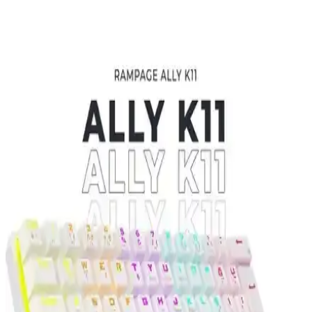
Rampage Mıracle K2 ve Titan K9, farklı özelliklere sahip oyun
klavyeleri. Mıracle K2 güçlü RGB ve ergonomik tasarımıyla öne
çıkarken, Titan K9 dayanıklılığı ve sessiz tuşlarıyla tercih ediliyor.
Everest Mk7 ve RAZER Ornata V3 X
Karşılaştırması: Hangi Oyuncu Klavyesi Sizin İçin
Uygun
Everest Mk7 ve RAZER Ornata V3 X, farklı teknolojiler ve
özelliklerle öne çıkan oyuncu klavyeleri. Everest Mk7 mekanik
tuşlar ve RGB aydınlatma sunarken, RAZER sessiz ve su geçirmez
tasarımıyla dikkat çekiyor. Hangi klavye sizin ihtiyaçlarınıza uygun?
Finalmouse'un Ekranlı Hall Effect Oyun Klavyesi:
Teknoloji, Tasarım ve Kullanıcı Tepkileri
Finalmouse'un tam ekran LCD'li Hall effect oyun klavyesi
dayanıklılık ve yenilik sunuyor. Ancak ekranın işlevselliği, tasarım
ve fiyatı kullanıcılar arasında farklı görüşlere yol açıyor.
Havit Gamenote KB884L ve Redragon K617-RGB
Gw Mekanik Klavye Karşılaştırması