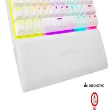
Havit Gamenote KB884L ve Redragon K617-RGB Gw'nin
özellikleri, kullanıcı yorumları ve performanslarıyla detaylı
karşılaştırması. Hangi klavye sizin ihtiyaçlarınıza daha uygun?
Öğrenmek için okumaya devam edin.
Leaven Mekanik Klavye Kontur Keycaps Seti: Şık
ve Dayanıklı Tasarım ile Performansı Artırın
Leaven'in şeffaf, ergonomik ve dayanıklı 97 adet keycaps seti,
estetik ve fonksiyonelliği bir arada sunar. RGB desteği olmadan
sade tasarımıyla dikkat çeker, oyun ve kullanım kolaylığı sağlar.
Claw's Spectrum K1 Oyun Klavyesi: Yenilikçi
Özellikler ve Şık Tasarım
Claw's Spectrum K1, çift LCD ekran, RGB ayarları ve ses kontrolü
gibi gelişmiş özellikleriyle öne çıkan dayanıklı ve şık bir oyun
klavyesidir.
Logitech G G512 Carbon ve SteelSeries Apex 3 TKL
Karşılaştırması: Özellikler ve Kullanıcı Yorumları
Logitech G G512 Carbon ve SteelSeries Apex 3 TKL oyun