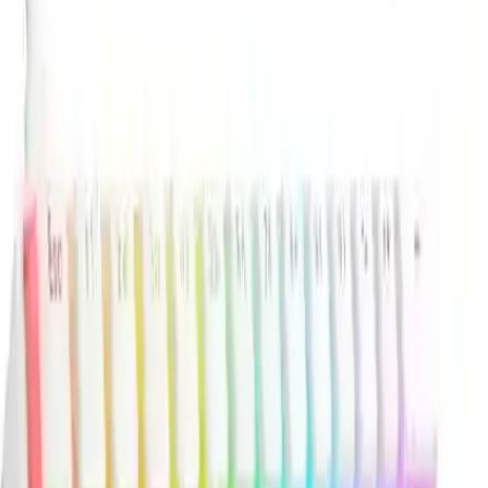
etmeyen ses seviyesi sıkça belirtilmiş.
Küçük klavye sevenler için uygun olduğu yorumu alınmış.
Dikkat gerektiren noktalar
Ürünün beklenenden küçük geldiği ve tuş sayısının az olduğu
belirtilmiş.
Bazı tuşlardaki baskı yanlışlıkları ve özellikle shift/backspace
gibi tuşlardaki yay sisteminin ses yapması rapor edilmiş.
Bazı kullanıcıların belirttiğine göre bir tuş (ör. "D") basmama
sorunu yaşanmış; araya kaçan toz veya benzeri etkenler
problem yaratabiliyor.
Garanti, Bağlantı ve Uygun Kullanım
Notları
Type-C bağlantı ile stabil iletişim sağlanır.
Ürün 24 aylık garantiyle sunulmaktadır.
Kompakt düzen, RGB özelleştirme ve brown switch hissiyatı; oyun