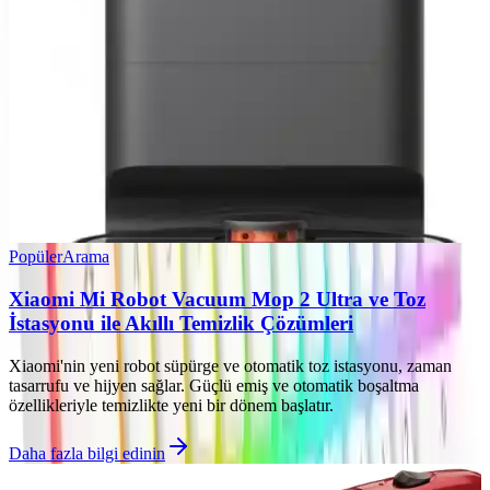
Popüler
Arama
Xiaomi Mi Robot Vacuum Mop 2 Ultra ve Toz
İstasyonu ile Akıllı Temizlik Çözümleri
Xiaomi'nin yeni robot süpürge ve otomatik toz istasyonu, zaman
tasarrufu ve hijyen sağlar. Güçlü emiş ve otomatik boşaltma
özellikleriyle temizlikte yeni bir dönem başlatır.
Daha fazla bilgi edinin