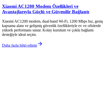
Xiaomi AC1200 Modem Özellikleri ve
Avantajlarıyla Güçlü ve Güvenilir Bağlantı
Xiaomi AC1200 modem, dual-band Wi-Fi, 1200 Mbps hız, geniş
kapsama alanı ve gelişmiş güvenlik özellikleriyle ev ve ofislerde
yüksek performans sunar. Kolay kurulum ve çoklu bağlantı
desteğiyle ideal seçim.
Daha fazla bilgi edinin
©
Tablixx
2026
Site bölümleri
Ana Sayfa
Kategoriler
Etiketler
Yazarlar
Genel sayfalar
Hakkımızda