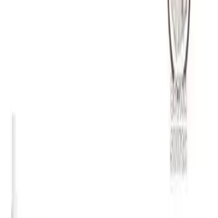
Performans ve Teknik Veriler
Klavye
1000 Hz
poll oranı sayesinde yüksek tepki sağlar. Çalışma
voltajı
5V
olup, çalışma sıcaklığı aralığı
-40 ile +85 derece
arasında
belirtilmiştir. Üretici verilerine göre tuş ömrü
50 milyon
basıştır.
Sürüş yazılımı ile RGB ve tuş atamaları özelleştirilebilir. Brown
switch'ler tok bir yazma deneyimi sunar; kullanıcı geri
bildirimlerinde yazı yazarken hissiyatın ve sesin tatmin edici olduğu
sıkça vurgulanmıştır.
"sesi aşırı güzel ve keyif veriyor"
Kullanıcı Geri Bildirimleri
Olumlu yönler
Ses ve dokunma hissiyatı çok beğeniliyor; yazı yazarken ayrı
bir zevk verdiği rapor edilmiş.
Malzeme kalitesi ve ışıklandırma öne çıkıyor; sert plastik,
dandik durmuyor.
Brown switch'lerin tok hissiyatı ve gece kullanımında rahatsız