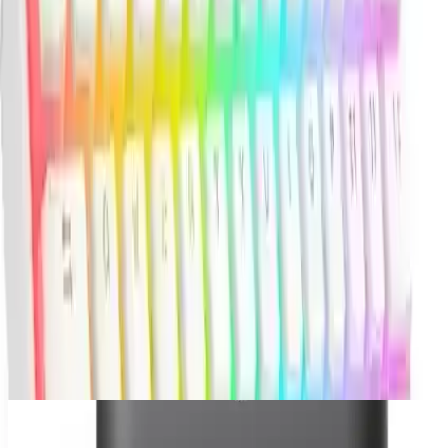
ve yazı odaklı kullanımlarda öne çıkan teknik avantajlardır.
Kısa kapanış: Eğer küçük klavye sevenlerdenseniz, hissiyatı ve
ışıklandırması sizi mutlu edebilir. Aymen hoş, dedim ya; gerçekten
tatmin edici.
Paylaş:
f
𝕏
Yorumlar:
Yorum
0
Beğen
Ayın popüler yazıları