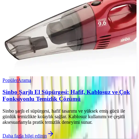
Popüler
Arama
Sinbo Şarjlı El Süpürgesi: Hafif, Kablosuz ve Çok
Fonksiyonlu Temizlik Çözümü
Sinbo şarjlı el süpürgesi, hafif tasarımı ve yüksek emiş gücü ile
günlük temizlikte kolaylık sağlar. Kablosuz kullanımı ve çeşitli
aksesuarlarıyla pratik temizlik deneyimi sunar.
Daha fazla bilgi edinin