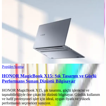
Popüler
Arama
HONOR MagicBook X15: Şık Tasarım ve Güçlü
Performans Sunan Dizüstü Bilgisayar
HONOR MagicBook X15, şık tasarımı, güçlü işlemcisi ve
taşınabilirliğiyle öne çıkan bir dizüstü bilgisayar. Günlük kullanım
ve hafif profesyonel işler için ideal, uygun fiyatlı ve yüksek
performanslı seçenekler sunuyor.