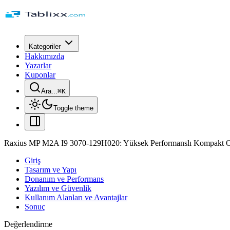
Kategoriler
Hakkımızda
Yazarlar
Kuponlar
Ara...
⌘
K
Toggle theme
Raxius MP M2A I9 3070-129H020: Yüksek Performanslı Kompakt Oy
Giriş
Tasarım ve Yapı
Donanım ve Performans
Yazılım ve Güvenlik
Kullanım Alanları ve Avantajlar
Sonuç
Değerlendirme