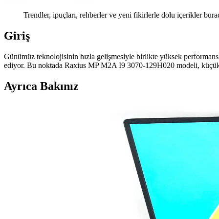
Trendler, ipuçları, rehberler ve yeni fikirlerle dolu içerikler bura
Giriş
Günümüz teknolojisinin hızla gelişmesiyle birlikte yüksek performanslı 
ediyor. Bu noktada Raxius MP M2A I9 3070-129H020 modeli, küçük 
Ayrıca Bakınız
Ugreen CAT6 Yassı Ethernet Kablosu: Yüksek Hız ve
Ugreen CAT6 yassı Ethernet kablosu, yüksek hız, dayanıklılık ve pratik
Bilgisayar Bileşenleri ve Performansını Belirleyen T
Bilgisayarın temel bileşenleri, performansı belirler. İşlemci, RAM, an
Mercusys MS108 8 Portlu Yönetilemeyen Ethernet Ana
Mercusys MS108, 8 portlu, yönetilemeyen Ethernet anahtarıdır. Basit kul