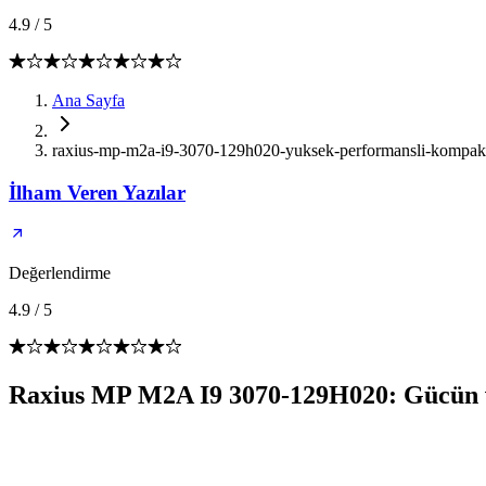
4.9
/
5
Ana Sayfa
raxius-mp-m2a-i9-3070-129h020-yuksek-performansli-kompakt-
İlham Veren Yazılar
Değerlendirme
4.9
/
5
Raxius MP M2A I9 3070-129H020: Gücün 