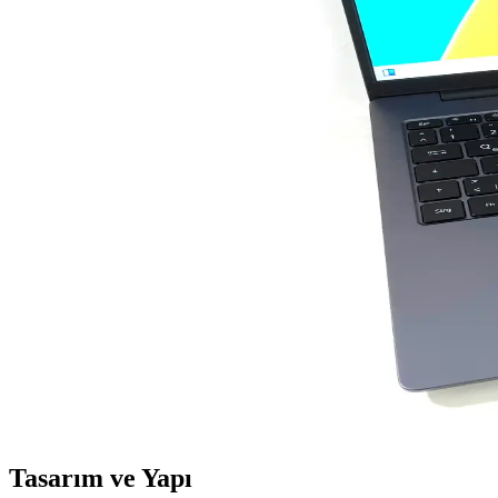
Fare Bilgisayarı: Elektronik Dünyasında Gelişen ve G
Fare bilgisayarı, elektronik dünyasında temel giriş cihazıdır. Teknoloj
Addison ANC-40D ve Rampage AD-RC8 Showy Dizüstü
Addison ANC-40D ve Rampage AD-RC8 Showy soğutucularını detaylı karş
Apple 13 Serisi: Yüksek Performans ve Şık Tasarım i
Apple 13 serisi, yeni nesil işlemciler ve inovatif özelliklerle donatılmı
32 GB DDR5 RAM ile Yüksek Performans ve Geleceği
Yüksek kapasiteli DDR5 RAM, hız ve enerji verimliliği sağlayarak mod
Huawei MateBook D 16: Güçlü ve Şık Tasarıma Sahip
Huawei MateBook D 16, güçlü işlemci, şık tasarım ve uzun pil ömrü il
Tasarım ve Yapı