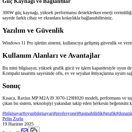
Güç Kaynağı ve Bağlantılar
300W güç kaynağı, yüksek performansı desteklerken enerji verimliliğ
sayede farklı cihaz ve ekranlara kolaylıkla bağlanabilirsiniz.
Yazılım ve Güvenlik
Windows 11 Pro işletim sistemi, kullanıcıya gelişmiş güvenlik ve verim
Kullanım Alanları ve Avantajlar
Bu mini bilgisayar, yüksek grafik gücü ve işlem kapasitesiyle oyun de
Kompakt tasarımı sayesinde ofis, ev ve seyahat ihtiyaçlarına uyum sağ
Sonuç
Kısaca, Raxius MP M2A I9 3070-129H020 modeli, performans ve taşınabi
çıkan bu sistem, teknolojiyi yakından takip eden herkesin beğenisini k
#
bilgisayar
#
oyunbilgisayari
#
profesyonel
#
tasinabilirlik
#
grafik
#
donan
Pelin Zorlu
19 Haziran 2025