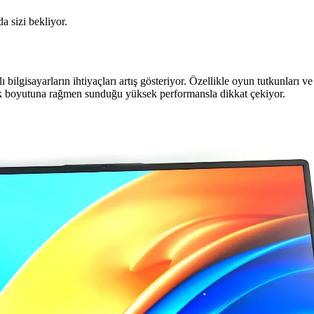
da sizi bekliyor.
bilgisayarların ihtiyaçları artış gösteriyor. Özellikle oyun tutkunları ve
boyutuna rağmen sunduğu yüksek performansla dikkat çekiyor.
 Dayanıklılık Sunan Pratik Bağlantı Çözümü
 kullanım özellikleriyle dar alanlarda ideal çözüm sunar. Uzun ömürlü v
emel Unsurlar Hakkında Kapsamlı Bilgi
akart ve depolama gibi parçaların uyumu, güçlü ve verimli sistemler oluş
htarı Analizi ve Değerlendirmesi
lanımı ve uygun fiyatıyla küçük ofis ve ev ağları için ideal, ancak hız v