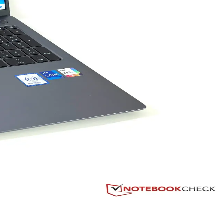
arına uygun seçenekler sunar.
 her iki ürünün avantajlarını ve dezavantajlarını keşfedin.
tiyaçlarına uygun çeşitli modeller içerir.
l ve oyun ihtiyaçlarına uygun çözümler sunar.