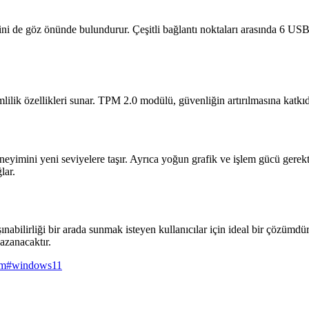
ini de göz önünde bulundurur. Çeşitli bağlantı noktaları arasında 6 U
lilik özellikleri sunar. TPM 2.0 modülü, güvenliğin artırılmasına katkı
neyimini yeni seviyelere taşır. Ayrıca yoğun grafik ve işlem gücü gerek
lar.
lirliği bir arada sunmak isteyen kullanıcılar için ideal bir çözümdür.
azanacaktır.
im
#
windows11