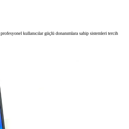
 profesyonel kullanıcılar güçlü donanımlara sahip sistemleri tercih
e estetik tasarımıyla güvenilir bağlantı sağlar.
turmanın anahtarıdır.
e işlevsellik açısından bazı sınırlamalar içerir.