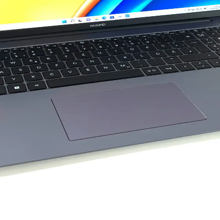
elişmiş Kullanım Alanlarıyla Önemli Bir Giriş Aracı
ideki gelişmelerle ergonomik ve hassas modeller, kullanıcıların ihtiyaçl
 Bilgisayar Soğutucu Karşılaştırması
ılaştırıyoruz. Performans, tasarım, gürültü ve kullanıcı yorumlarıyla
le Teknolojide Yeni Dönem
ş, yüksek performanslı ve şık dizüstü bilgisayarlar sunar, kullanıcıların ih
n Teknolojisi
ern bilgisayarların performansını artırır. 32 GB modüller, profesyone
 Çok Yönlü Dizüstü Bilgisayar
e hem iş hem eğlence için ideal çok yönlü dizüstü bilgisayar.