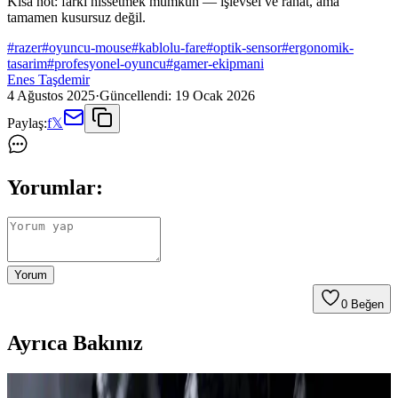
Kısa not: farkı hissetmek mümkün — işlevsel ve rahat, ama
tamamen kusursuz değil.
#
razer
#
oyuncu-mouse
#
kablolu-fare
#
optik-sensor
#
ergonomik-
tasarim
#
profesyonel-oyuncu
#
gamer-ekipmani
Enes Taşdemir
4 Ağustos 2025
·
Güncellendi:
19 Ocak 2026
Paylaş:
f
𝕏
Yorumlar:
Yorum
0
Beğen
Ayrıca Bakınız