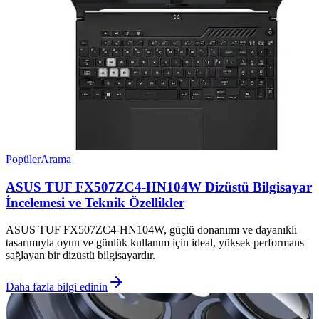
Popüler
Arama
ASUS TUF FX507ZC4-HN104W Dizüstü Bilgisayar
İncelemesi ve Teknik Özellikler
ASUS TUF FX507ZC4-HN104W, güçlü donanımı ve dayanıklı
tasarımıyla oyun ve günlük kullanım için ideal, yüksek performans
sağlayan bir dizüstü bilgisayardır.
Daha fazla bilgi edinin