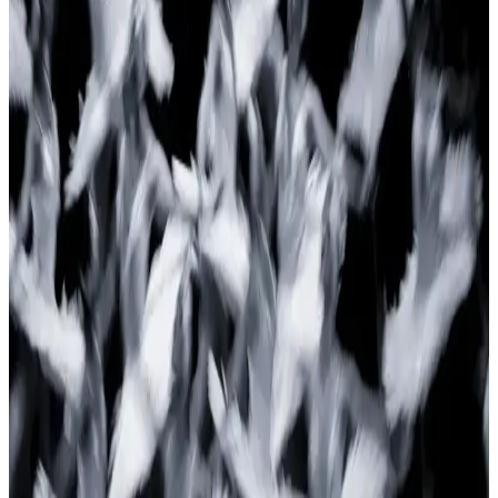
Logitech G G305 LIGHTSPEED ve Razer Basilisk
V3 Karşılaştırması: Performans ve Özellikler Analizi
Logitech G G305 LIGHTSPEED ve Razer Basilisk V3'ün
performans, tasarım ve özelliklerini karşılaştırıyoruz. Hangi fare
sizin oyun tarzınıza uygun? Detaylar ve kullanıcı yorumlarıyla
kararınızı kolaylaştırıyoruz.
Corsair Void RGB Elite ve Razer Barracuda X
Kulaklık Karşılaştırması
İki popüler oyun kulaklığı Corsair Void RGB Elite ve Razer
Barracuda X'in özellikleri, performansları ve kullanıcı yorumlarıyla
detaylı karşılaştırması.
Razer Deathadder Essential ve Razer Deathadder
Essential Gaming Mouse Karşılaştırması
İki Razer fare modeli arasındaki farklar, özellikler ve kullanıcı
yorumlarıyla en uygun oyun faresini seçmenize yardımcı oluyoruz.
Anker Soundcore Liberty 4 ile Razer Hammerhead
True Wireless X Karşılaştırması