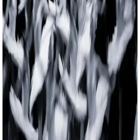
Corsair Void RGB Elite ve Razer Barracuda X
Kulaklık Karşılaştırması
İki popüler oyun kulaklığı Corsair Void RGB Elite ve Razer
Barracuda X'in özellikleri, performansları ve kullanıcı yorumlarıyla
detaylı karşılaştırması.
Razer Deathadder Essential ve Razer Deathadder
Essential Gaming Mouse Karşılaştırması
İki Razer fare modeli arasındaki farklar, özellikler ve kullanıcı
yorumlarıyla en uygun oyun faresini seçmenize yardımcı oluyoruz.
Anker Soundcore Liberty 4 ile Razer Hammerhead
True Wireless X Karşılaştırması
Anker Soundcore Liberty 4 ve Razer Hammerhead True Wireless X
modellerini detaylı karşılaştırıyoruz. Ses kalitesi, gürültü engelleme,
pil ömrü ve tasarım özellikleriyle en iyi seçimi yapmanıza yardımcı
oluyoruz.
Razer Basilisk V3 Pro Kablosuz Gaming Mouse
Özellikleri ve Performans Değerlendirmesi