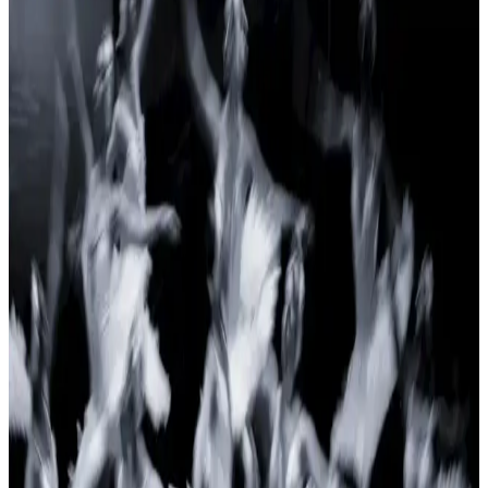
Razer Blade 14 (2025) İncelemesi: Tasarım,
Trackpad ve Teknik Sorunlar Üzerine Detaylı Analiz
Razer Blade 14 (2025) ince ve şık tasarımına rağmen trackpad,
batarya ve teknik destek sorunlarıyla kullanıcı deneyiminde sıkıntılar
yaşatıyor. Bu makalede detaylı sorun analizi sunuluyor.
Everest Mk7 ve RAZER Ornata V3 X
Karşılaştırması: Hangi Oyuncu Klavyesi Sizin İçin
Uygun
Everest Mk7 ve RAZER Ornata V3 X, farklı teknolojiler ve
özelliklerle öne çıkan oyuncu klavyeleri. Everest Mk7 mekanik
tuşlar ve RGB aydınlatma sunarken, RAZER sessiz ve su geçirmez
tasarımıyla dikkat çekiyor. Hangi klavye sizin ihtiyaçlarınıza uygun?
Logitech G G305 LIGHTSPEED ve Razer Basilisk
V3 Karşılaştırması: Performans ve Özellikler Analizi
Logitech G G305 LIGHTSPEED ve Razer Basilisk V3'ün
performans, tasarım ve özelliklerini karşılaştırıyoruz. Hangi fare
sizin oyun tarzınıza uygun? Detaylar ve kullanıcı yorumlarıyla
kararınızı kolaylaştırıyoruz.