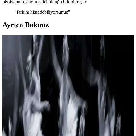
hissiyatının tatmin edici olduğu bildirilmiştir.
"farkını hissedebiliyorsunuz"
Ayrıca Bakınız
Razer Blade 14 (2025) İncelemesi: Tasarım,
Trackpad ve Teknik Sorunlar Üzerine Detaylı Analiz
Razer Blade 14 (2025) ince ve şık tasarımına rağmen trackpad,
batarya ve teknik destek sorunlarıyla kullanıcı deneyiminde sıkıntılar
yaşatıyor. Bu makalede detaylı sorun analizi sunuluyor.
Everest Mk7 ve RAZER Ornata V3 X
Karşılaştırması: Hangi Oyuncu Klavyesi Sizin İçin
Uygun
Everest Mk7 ve RAZER Ornata V3 X, farklı teknolojiler ve
özelliklerle öne çıkan oyuncu klavyeleri. Everest Mk7 mekanik
tuşlar ve RGB aydınlatma sunarken, RAZER sessiz ve su geçirmez
tasarımıyla dikkat çekiyor. Hangi klavye sizin ihtiyaçlarınıza uygun?