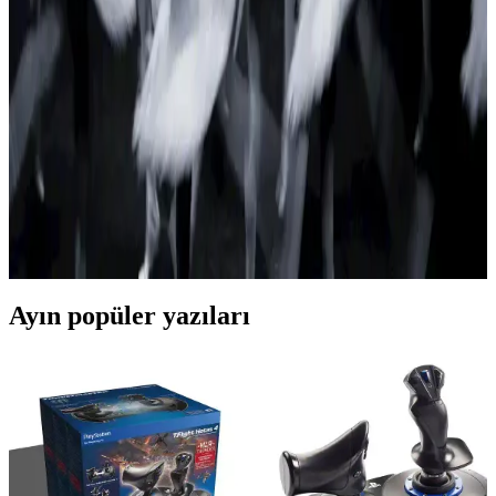
Razer Basilisk V3 Pro, ergonomik tasarımı, yüksek DPI sensörü ve
özelleştirilebilir özellikleriyle öne çıkan gelişmiş kablosuz gaming
mouse'dur. Oyun ve günlük kullanımda üstün performans sağlar.
Razer Tournament Edition: Profesyonel Oyuncular
İçin Üstün Performans ve Ergonomik Tasarım
Razer Tournament Edition, ergonomik tasarımı, yüksek hassasiyetli
optik sensörleri ve Razer Synapse yazılım entegrasyonu ile
profesyonel oyunculara üstün performans ve kapsamlı özelleştirme
imkanı sunar.
Ayın popüler yazıları