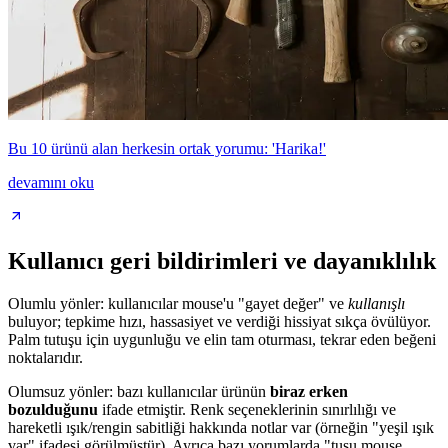
Bu 10 ürünü alan herkesin ortak yorumu: 'Harika!'
devamını oku
Kullanıcı geri bildirimleri ve dayanıklılık
Olumlu yönler: kullanıcılar mouse'u "gayet değer" ve
kullanışlı
buluyor; tepkime hızı, hassasiyet ve verdiği hissiyat sıkça övülüyor.
Palm tutuşu için uygunluğu ve elin tam oturması, tekrar eden beğeni
noktalarıdır.
Olumsuz yönler: bazı kullanıcılar ürünün
biraz erken
bozulduğunu
ifade etmiştir. Renk seçeneklerinin sınırlılığı ve
hareketli ışık/rengin sabitliği hakkında notlar var (örneğin "yeşil ışık
var" ifadesi görülmüştür). Ayrıca bazı yorumlarda "tuşu mouse