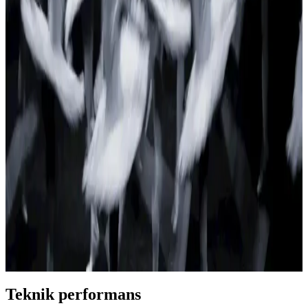
Anker Soundcore Liberty 4 ve Razer Hammerhead True Wireless X
modellerini detaylı karşılaştırıyoruz. Ses kalitesi, gürültü engelleme,
pil ömrü ve tasarım özellikleriyle en iyi seçimi yapmanıza yardımcı
oluyoruz.
Razer Basilisk V3 Pro Kablosuz Gaming Mouse
Özellikleri ve Performans Değerlendirmesi
Razer Basilisk V3 Pro, ergonomik tasarımı, yüksek DPI sensörü ve
özelleştirilebilir özellikleriyle öne çıkan gelişmiş kablosuz gaming
mouse'dur. Oyun ve günlük kullanımda üstün performans sağlar.
Razer Tournament Edition: Profesyonel Oyuncular
İçin Üstün Performans ve Ergonomik Tasarım
Razer Tournament Edition, ergonomik tasarımı, yüksek hassasiyetli
optik sensörleri ve Razer Synapse yazılım entegrasyonu ile
profesyonel oyunculara üstün performans ve kapsamlı özelleştirme
imkanı sunar.
Teknik performans