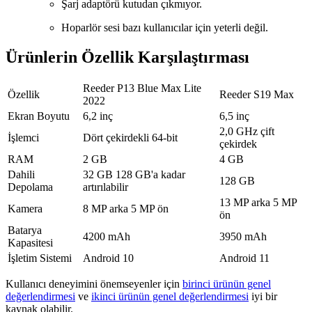
Şarj adaptörü kutudan çıkmıyor.
Hoparlör sesi bazı kullanıcılar için yeterli değil.
Ürünlerin Özellik Karşılaştırması
Reeder P13 Blue Max Lite
Özellik
Reeder S19 Max
2022
Ekran Boyutu
6,2 inç
6,5 inç
2,0 GHz çift
İşlemci
Dört çekirdekli 64-bit
çekirdek
RAM
2 GB
4 GB
Dahili
32 GB 128 GB'a kadar
128 GB
Depolama
artırılabilir
13 MP arka 5 MP
Kamera
8 MP arka 5 MP ön
ön
Batarya
4200 mAh
3950 mAh
Kapasitesi
İşletim Sistemi
Android 10
Android 11
Kullanıcı deneyimini önemseyenler için
birinci ürünün genel
değerlendirmesi
ve
ikinci ürünün genel değerlendirmesi
iyi bir
kaynak olabilir.