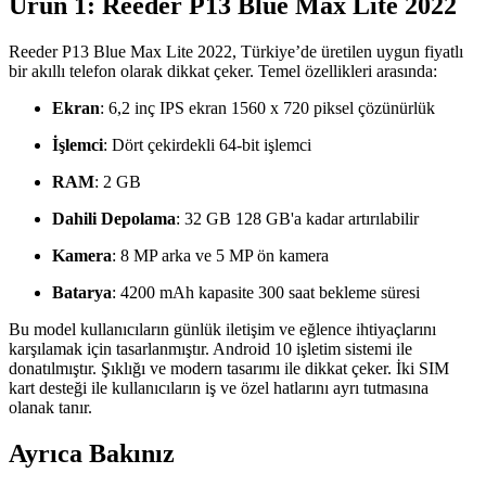
Ürün 1: Reeder P13 Blue Max Lite 2022
Reeder P13 Blue Max Lite 2022, Türkiye’de üretilen uygun fiyatlı
bir akıllı telefon olarak dikkat çeker. Temel özellikleri arasında:
Ekran
: 6,2 inç IPS ekran 1560 x 720 piksel çözünürlük
İşlemci
: Dört çekirdekli 64-bit işlemci
RAM
: 2 GB
Dahili Depolama
: 32 GB 128 GB'a kadar artırılabilir
Kamera
: 8 MP arka ve 5 MP ön kamera
Batarya
: 4200 mAh kapasite 300 saat bekleme süresi
Bu model kullanıcıların günlük iletişim ve eğlence ihtiyaçlarını
karşılamak için tasarlanmıştır. Android 10 işletim sistemi ile
donatılmıştır. Şıklığı ve modern tasarımı ile dikkat çeker. İki SIM
kart desteği ile kullanıcıların iş ve özel hatlarını ayrı tutmasına
olanak tanır.
Ayrıca Bakınız