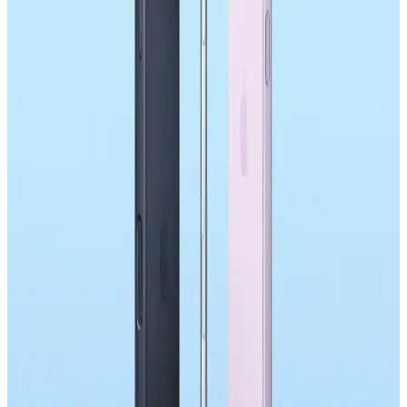
DRAM Kıtlığı ve Apple'ın Akıllı Telefon
Piyasasındaki Fiyatlandırma Stratejileri
DRAM kıtlığı, akıllı telefon fiyatlarında artışa yol açıyor. Apple,
uzun vadeli stratejileriyle fiyat artışlarını kısa vadede sınırlasa da,
tüketiciler fiyat yükselişlerine hazırlıklı olmalı.
Samsung Galaxy S26'nın Tasarım ve Donanım
Yenilikleri ile Kullanıcı Tepkileri Analizi
Samsung Galaxy S26'nın tasarımı önceki modellere benzerken
donanımda bazı iyileştirmeler var. Ancak kullanıcılar, tasarımın
durağanlığından ve yenilik eksikliğinden dolayı yükseltme
konusunda tereddütlü.
Samsung Galaxy S26 Serisi: Teknik Özellikler,
Kullanıcı Tepkileri ve Piyasa Analizi
Samsung Galaxy S26 serisi, işlemci güncellemeleri ve ekran
değişiklikleri sunarken kamera, batarya ve bağlantı özelliklerindeki
eksikliklerle kullanıcıların eleştirisini alıyor. Yenilik eksikliği dikkat
çekiyor.