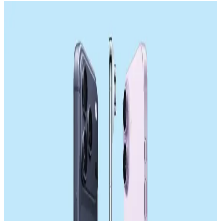
Samsung'un 18,000 mAh Silikon Pil Teknolojisi ve
Akıllı Telefonlarda Geleceği
Samsung, üç hücreli toplam 18,000 mAh kapasiteli silikon pil
teknolojisiyle akıllı telefonlarda pil ömrünü artırmayı hedefliyor.
Ancak kalınlık ve ısı yönetimi gibi teknik zorluklar bulunuyor.
Samsung Galaxy S26 Ultra Batarya Kapasitesi ve
Enerji Verimliliği Üzerine Detaylı İnceleme
Samsung Galaxy S26 Ultra'nın 5000 mAh batarya kapaseti, enerji
verimliliği ve donanım optimizasyonları sayesinde tatmin edici
kullanım süresi sunuyor. Uluslararası düzenlemeler ve tasarım
kısıtlamaları batarya kapasitesini sınırlıyor.
Sony'nin Akıllı Telefon Pazarındaki Konumu ve
ABD Pazarındaki Rekabet Dinamikleri
Sony, yüksek fiyat ve yetersiz yazılım desteği nedeniyle akıllı
telefon pazarında gerilerken, ABD'de Samsung ve Apple hakimiyeti
rekabeti sınırlıyor. Donanım üreticileri düşük kar marjlarıyla zorluk
yaşıyor.