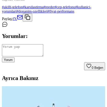
#
akilli-telefon
#
karsilastirma
#
reeder
#
cep-telefonu
#
kullanici-
yorumlari
#
donanim-ozellikleri
#
fiyat-performans
Paylaş:
f
𝕏
Yorumlar:
Yorum
0
Beğen
Ayrıca Bakınız
Samsung'un 18,000 mAh Silikon Pil Teknolojisi ve
Akıllı Telefonlarda Geleceği