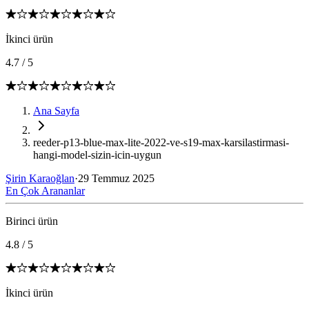
İkinci ürün
4.7
/
5
Ana Sayfa
reeder-p13-blue-max-lite-2022-ve-s19-max-karsilastirmasi-
hangi-model-sizin-icin-uygun
Şirin Karaoğlan
·
29 Temmuz 2025
En Çok Arananlar
Birinci ürün
4.8
/
5
İkinci ürün