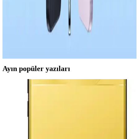
uzun pil ömrü sunuyor. Kompakt tasarımı ve güçlü bataryası
sayesinde kullanıcılar şarj süresini uzatabiliyor.
Apple'ın Çin Akıllı Telefon Pazarındaki Başarısı ve
Rekabet Dinamikleri Üzerine Analiz
Apple, Çin akıllı telefon pazarında %23 satış artışıyla dikkat çekiyor.
iOS ekosistemi, kullanıcı tercihleri ve mağaza deneyimi başarının
temel unsurları arasında yer alıyor.
Ayın popüler yazıları