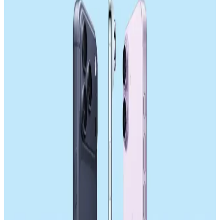
Samsung, üç hücreli toplam 18,000 mAh kapasiteli silikon pil
teknolojisiyle akıllı telefonlarda pil ömrünü artırmayı hedefliyor.
Ancak kalınlık ve ısı yönetimi gibi teknik zorluklar bulunuyor.
Samsung Galaxy S26 Ultra Batarya Kapasitesi ve
Enerji Verimliliği Üzerine Detaylı İnceleme
Samsung Galaxy S26 Ultra'nın 5000 mAh batarya kapaseti, enerji
verimliliği ve donanım optimizasyonları sayesinde tatmin edici
kullanım süresi sunuyor. Uluslararası düzenlemeler ve tasarım
kısıtlamaları batarya kapasitesini sınırlıyor.
Sony'nin Akıllı Telefon Pazarındaki Konumu ve
ABD Pazarındaki Rekabet Dinamikleri
Sony, yüksek fiyat ve yetersiz yazılım desteği nedeniyle akıllı
telefon pazarında gerilerken, ABD'de Samsung ve Apple hakimiyeti
rekabeti sınırlıyor. Donanım üreticileri düşük kar marjlarıyla zorluk
yaşıyor.
DRAM Kıtlığı ve Apple'ın Akıllı Telefon
Piyasasındaki Fiyatlandırma Stratejileri
DRAM kıtlığı, akıllı telefon fiyatlarında artışa yol açıyor. Apple,