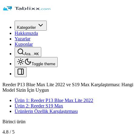
Kategoriler
Hakkımızda
Yazarlar
Kuponlar
Ara...
⌘
K
Toggle theme
Reeder P13 Blue Max Lite 2022 ve S19 Max Karşılaştırması: Hangi
Model Sizin İçin Uygun
Ürün 1: Reeder P13 Blue Max Lite 2022
Ürün 2: Reeder S19 Max
Ürünlerin Özellik Karşılaştırması
Birinci ürün
4.8
/
5