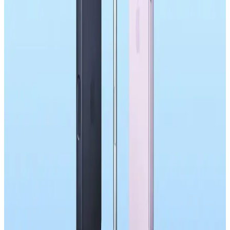
uzun vadeli stratejileriyle fiyat artışlarını kısa vadede sınırlasa da,
tüketiciler fiyat yükselişlerine hazırlıklı olmalı.
Samsung Galaxy S26'nın Tasarım ve Donanım
Yenilikleri ile Kullanıcı Tepkileri Analizi
Samsung Galaxy S26'nın tasarımı önceki modellere benzerken
donanımda bazı iyileştirmeler var. Ancak kullanıcılar, tasarımın
durağanlığından ve yenilik eksikliğinden dolayı yükseltme
konusunda tereddütlü.
Samsung Galaxy S26 Serisi: Teknik Özellikler,
Kullanıcı Tepkileri ve Piyasa Analizi
Samsung Galaxy S26 serisi, işlemci güncellemeleri ve ekran
değişiklikleri sunarken kamera, batarya ve bağlantı özelliklerindeki
eksikliklerle kullanıcıların eleştirisini alıyor. Yenilik eksikliği dikkat
çekiyor.
OnePlus 15T'nin 7.500mAh Batarya Kapasitesi ve
Pil Performansı Analizi
OnePlus 15T, 7.500mAh bataryası ve yazılım optimizasyonuyla