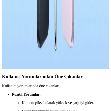
OnePlus 15T'nin 7.500mAh Batarya Kapasitesi ve
Pil Performansı Analizi
OnePlus 15T, 7.500mAh bataryası ve yazılım optimizasyonuyla
uzun pil ömrü sunuyor. Kompakt tasarımı ve güçlü bataryası
sayesinde kullanıcılar şarj süresini uzatabiliyor.
Apple'ın Çin Akıllı Telefon Pazarındaki Başarısı ve
Rekabet Dinamikleri Üzerine Analiz
Apple, Çin akıllı telefon pazarında %23 satış artışıyla dikkat çekiyor.
iOS ekosistemi, kullanıcı tercihleri ve mağaza deneyimi başarının
temel unsurları arasında yer alıyor.
Kullanıcı Yorumlarından Öne Çıkanlar
Kullanıcı yorumlarında öne çıkanlar:
Pozitif Yorumlar
:
Kamera piksel olarak yüksek ve şarjı iyi gider.