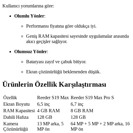
Kullanıcı yorumlarına göre:
Olumlu Yönler
:
Performansı fiyatına göre oldukça iyi.
Geniş RAM kapasitesi sayesinde uygulamalar arasında
akıcı geçişler sağlıyor.
Olumsuz Yönler
:
Bataryası zayıf ve çabuk bitiyor.
Ekran çözünürlüğü beklenenden düşük.
Ürünlerin Özellik Karşılaştırması
Özellik
Reeder S19 Max
Reeder S19 Max Pro S
Ekran Boyutu
6,5 inç
6,7 inç
RAM Kapasitesi
4 GB RAM
8 GB RAM
Dahili Hafıza
128 GB
128 GB
Kamera
13 MP arka, 5
64 MP + 5 MP + 2 MP arka, 16
Çözünürlüğü
MP ön
MP ön