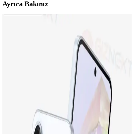
Ayrıca Bakınız
Neo Dizüstü Bilgisayar ve iPhone 17 Fiyat
Farklarının Teknik ve Pazar Nedenleri
Neo dizüstü bilgisayar ve iPhone 17 arasındaki fiyat farkı, teknik
özellikler, miniaturizasyon zorlukları, üretim maliyetleri ve Apple'ın
pazar stratejileriyle şekilleniyor. Bu farkın detayları inceleniyor.
Apple iPhone 17 ve iPhone 15 Plus Karşılaştırması:
Özellikler ve Kullanıcı Yorumları
İki popüler iPhone modeli olan iPhone 17 ve iPhone 15 Plus'ın
ekran, kamera, batarya ve depolama özellikleri karşılaştırılıyor,
kullanıcı yorumlarıyla performans değerlendirmeleri sunuluyor.
Samsung Galaxy M13 İncelemesi: Ekonomik Fiyatlı
ve Gelişmiş Özelliklere Sahip Akıllı Telefon
Samsung Galaxy M13, uygun fiyatıyla dikkat çeken, geniş ekranı,
güçlü bataryası ve gelişmiş kamerasıyla günlük kullanım için ideal
bir akıllı telefon seçeneğidir.