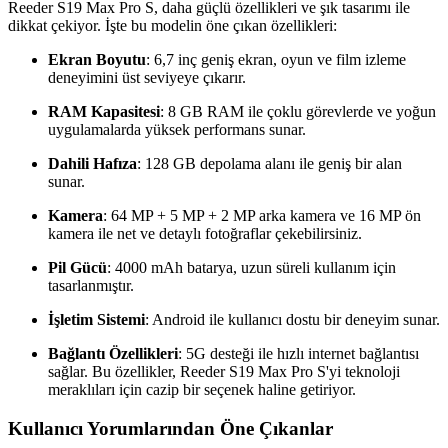
Reeder S19 Max Pro S, daha güçlü özellikleri ve şık tasarımı ile
dikkat çekiyor. İşte bu modelin öne çıkan özellikleri:
Ekran Boyutu
: 6,7 inç geniş ekran, oyun ve film izleme
deneyimini üst seviyeye çıkarır.
RAM Kapasitesi
: 8 GB RAM ile çoklu görevlerde ve yoğun
uygulamalarda yüksek performans sunar.
Dahili Hafıza
: 128 GB depolama alanı ile geniş bir alan
sunar.
Kamera
: 64 MP + 5 MP + 2 MP arka kamera ve 16 MP ön
kamera ile net ve detaylı fotoğraflar çekebilirsiniz.
Pil Gücü
: 4000 mAh batarya, uzun süreli kullanım için
tasarlanmıştır.
İşletim Sistemi
: Android ile kullanıcı dostu bir deneyim sunar.
Bağlantı Özellikleri
: 5G desteği ile hızlı internet bağlantısı
sağlar. Bu özellikler, Reeder S19 Max Pro S'yi teknoloji
meraklıları için cazip bir seçenek haline getiriyor.
Kullanıcı Yorumlarından Öne Çıkanlar