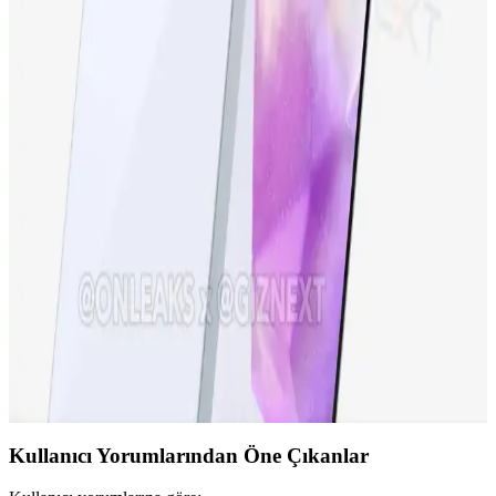
Samsung Galaxy S23 FE, yüksek performans, gelişmiş kamera ve
şık tasarımıyla uygun fiyatlı yeni nesil akıllı telefon. Günlük
kullanım ve profesyonel fotoğrafçılık için ideal seçenek.
iPhone 15 Pro ve Yeni Nesil Teknolojiler: Tasarım,
Performans ve Yenilikler
iPhone 15 Pro, gelişmiş ekran, güçlü işlemci ve yenilikçi kamera
özellikleriyle öne çıkıyor. Tasarım ve performans açısından yeni
standartlar belirleyen bu model, teknolojideki son trendleri
yansıtıyor.
Samsung Galaxy A36 Özellikleri ve Kullanıcı
Deneyimleri Analizi
Samsung Galaxy A36, güçlü ekran, iyi kamera ve uzun pil ömrüyle
dikkat çeken uygun fiyatlı akıllı telefon. Güncel özellikleri ve
kullanıcı deneyimleri detaylarıyla inceleniyor.
Kullanıcı Yorumlarından Öne Çıkanlar