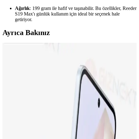
Ağırlık
: 199 gram ile hafif ve taşınabilir. Bu özellikler, Reeder
S19 Max'ı günlük kullanım için ideal bir seçenek hale
getiriyor.
Ayrıca Bakınız
Neo Dizüstü Bilgisayar ve iPhone 17 Fiyat
Farklarının Teknik ve Pazar Nedenleri
Neo dizüstü bilgisayar ve iPhone 17 arasındaki fiyat farkı, teknik
özellikler, miniaturizasyon zorlukları, üretim maliyetleri ve Apple'ın
pazar stratejileriyle şekilleniyor. Bu farkın detayları inceleniyor.
Apple iPhone 17 ve iPhone 15 Plus Karşılaştırması:
Özellikler ve Kullanıcı Yorumları
İki popüler iPhone modeli olan iPhone 17 ve iPhone 15 Plus'ın
ekran, kamera, batarya ve depolama özellikleri karşılaştırılıyor,
kullanıcı yorumlarıyla performans değerlendirmeleri sunuluyor.
Samsung Galaxy M13 İncelemesi: Ekonomik Fiyatlı