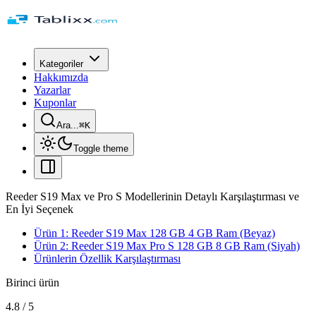
Kategoriler
Hakkımızda
Yazarlar
Kuponlar
Ara...
⌘
K
Toggle theme
Reeder S19 Max ve Pro S Modellerinin Detaylı Karşılaştırması ve
En İyi Seçenek
Ürün 1: Reeder S19 Max 128 GB 4 GB Ram (Beyaz)
Ürün 2: Reeder S19 Max Pro S 128 GB 8 GB Ram (Siyah)
Ürünlerin Özellik Karşılaştırması
Birinci ürün
4.8
/
5