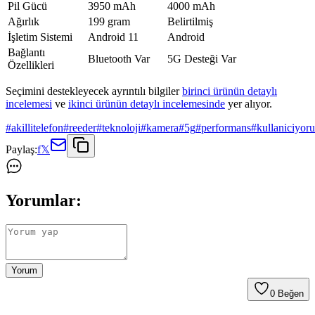
Pil Gücü
3950 mAh
4000 mAh
Ağırlık
199 gram
Belirtilmiş
İşletim Sistemi
Android 11
Android
Bağlantı
Bluetooth Var
5G Desteği Var
Özellikleri
Seçimini destekleyecek ayrıntılı bilgiler
birinci ürünün detaylı
incelemesi
ve
ikinci ürünün detaylı incelemesinde
yer alıyor.
#
akillitelefon
#
reeder
#
teknoloji
#
kamera
#
5g
#
performans
#
kullaniciyor
Paylaş:
f
𝕏
Yorumlar:
Yorum
0
Beğen