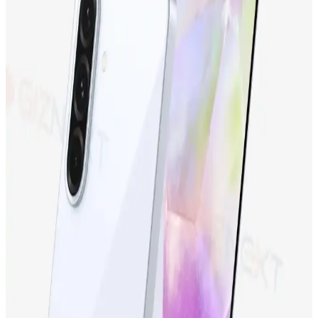
Tecno Camon 19 Neo ve Tecno Spark 10
Karşılaştırması: Hangi Telefon Sizin İçin Uygun
Tecno Camon 19 Neo ve Tecno Spark 10'un özellikleri, kullanıcı
yorumları ve karşılaştırmasıyla, ihtiyaçlarınıza en uygun telefonu
seçebilirsiniz.
Samsung Galaxy S24 Ultra: Yüksek Performans ve
Gelişmiş Kamera Özellikleriyle Yenilikçi Akıllı
Telefon
Samsung Galaxy S24 Ultra, üstün kamera, yüksek performans ve
dayanıklı tasarımıyla öne çıkan en yeni akıllı telefon modeli.
Detaylar ve özellikler için inceleyin.
Samsung Galaxy S23 FE: Yüksek Performans ve
Uygun Fiyatlı Akıllı Telefon Seçenekleri
Samsung Galaxy S23 FE, yüksek performans, gelişmiş kamera ve
şık tasarımıyla uygun fiyatlı yeni nesil akıllı telefon. Günlük
kullanım ve profesyonel fotoğrafçılık için ideal seçenek.