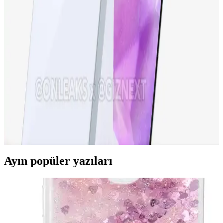
iPhone 15 Pro ve Yeni Nesil Teknolojiler: Tasarım,
Performans ve Yenilikler
iPhone 15 Pro, gelişmiş ekran, güçlü işlemci ve yenilikçi kamera
özellikleriyle öne çıkıyor. Tasarım ve performans açısından yeni
standartlar belirleyen bu model, teknolojideki son trendleri
yansıtıyor.
Samsung Galaxy A36 Özellikleri ve Kullanıcı
Deneyimleri Analizi
Samsung Galaxy A36, güçlü ekran, iyi kamera ve uzun pil ömrüyle
dikkat çeken uygun fiyatlı akıllı telefon. Güncel özellikleri ve
kullanıcı deneyimleri detaylarıyla inceleniyor.
Ayın popüler yazıları