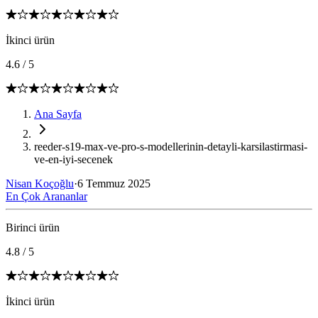
İkinci ürün
4.6
/
5
Ana Sayfa
reeder-s19-max-ve-pro-s-modellerinin-detayli-karsilastirmasi-
ve-en-iyi-secenek
Nisan Koçoğlu
·
6 Temmuz 2025
En Çok Arananlar
Birinci ürün
4.8
/
5
İkinci ürün