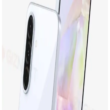
ve Gelişmiş Özelliklere Sahip Akıllı Telefon
Samsung Galaxy M13, uygun fiyatıyla dikkat çeken, geniş ekranı,
güçlü bataryası ve gelişmiş kamerasıyla günlük kullanım için ideal
bir akıllı telefon seçeneğidir.
Tecno Camon 19 Neo ve Tecno Spark 10
Karşılaştırması: Hangi Telefon Sizin İçin Uygun
Tecno Camon 19 Neo ve Tecno Spark 10'un özellikleri, kullanıcı
yorumları ve karşılaştırmasıyla, ihtiyaçlarınıza en uygun telefonu
seçebilirsiniz.
Samsung Galaxy S24 Ultra: Yüksek Performans ve
Gelişmiş Kamera Özellikleriyle Yenilikçi Akıllı
Telefon
Samsung Galaxy S24 Ultra, üstün kamera, yüksek performans ve
dayanıklı tasarımıyla öne çıkan en yeni akıllı telefon modeli.
Detaylar ve özellikler için inceleyin.
Samsung Galaxy S23 FE: Yüksek Performans ve
Uygun Fiyatlı Akıllı Telefon Seçenekleri