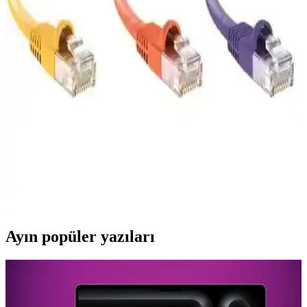
doğru kablo seçiminde rehberlik sağlar.
Vetech Cat7 15 Metre Ethernet Kablosu Yüksek
Hızlı ve Stabil Bağlantı Çözümü
Vetech'in 15 metre Cat7 Ethernet kablosu, yüksek hız, düşük
gecikme ve dayanıklılığıyla modern internet altyapısına mükemmel
uyum sağlar, yoğun veri transferleri için ideal.
S-Link Siyah 30 Cm Cat6 Ethernet Kablosu RJ45
Double Jack ile Yüksek Hızlı Bağlantı
S-Link'in 30 cm uzunluğunda siyah Cat6 Ethernet kablosu, yüksek
performans ve stabil veri aktarımı sunar, kısa mesafe bağlantıları için
ideal ve uygun fiyatlı bir çözüm sağlar.
Ayın popüler yazıları