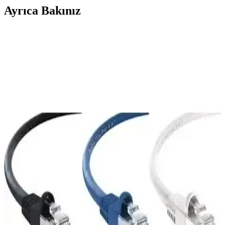
Ayrıca Bakınız
Derkab 30 Metre CAT6 Ethernet Kablosu: Yüksek
Performans ve Güvenilirlik Özellikleri
Derkab 30 Metre CAT6 Ethernet kablosu, yüksek veri aktarım hızı
ve dayanıklılığıyla ofis ve ev ağlarınız için ideal, kırmızı renk ve 30
metre uzunluk seçeneğiyle esneklik sağlar.
Derkab 20 Metre Cat6 Ethernet Kablosu: Yüksek
Hızlı ve Güvenilir Bağlantı Çözümü
Derkab 20 metre Cat6 Ethernet kablosu, yüksek hız ve dayanıklılık
sunar. Güçlü yapısı ve kolay kurulumu ile ev ve ofislerde güvenilir
internet bağlantısı sağlar.
Derkab 30 Metre Cat6 Ethernet Kablosu: Yüksek
Performans ve Güvenilir Bağlantı Çözümü
Derkab'ın 30 metre uzunluğundaki Cat6 Ethernet kablosu, yüksek
hız ve dayanıklılık sunar, ofis ve ev kullanımı için ideal,