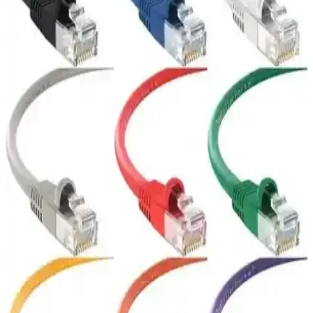
Derkab'ın 30 metre uzunluğundaki Cat6 Ethernet kablosu, yüksek
hız ve dayanıklılık sunar, ofis ve ev kullanımı için ideal,
elektromanyetik girişimi azaltan U/UTP teknolojisiyle güvenilir veri
iletimi sağlar.
Yüksek Performanslı CAT7 Yassı FTP Ethernet
Kablosu ile Güçlü Ağ Bağlantısı
Yassı ve esnek yapısıyla yüksek hızda veri transferi sağlayan CAT7
FTP Ethernet kablosu, dayanıklılığı ve çeşitli renk seçenekleriyle ev
ve ofis ağlarınızı güçlendirir.
IRENIS CAT6 Yassı Ethernet Kablosu: Gigabit
Hızlı, Esnek ve Şık Ağ Çözümleri
İrenis CAT6 Yassı Ethernet Kablosu, UTP yapısı ile Gigabit
(1000BASE-T) hızında güvenilir iletişim sağlar ve 250 MHz bant
genişliği sunar. Altın kaplama uçlar (50 µm), PVC dış kaplama ve
yassı tasarım ile 25 cm–15 m aralığında uzunluklar sunar;
topraklama yok.
IRENIS CAT6 Yassı ve Vetech Cat7 Ethernet
Kablosu Karşılaştırması