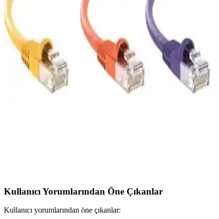
İRENİS CAT6 yassı ve Vetech Cat7 Ethernet kablolarının
özellikleri, hızları ve kullanıcı deneyimleri detaylı karşılaştırmasıyla,
doğru kablo seçiminde rehberlik sağlar.
Vetech Cat7 15 Metre Ethernet Kablosu Yüksek
Hızlı ve Stabil Bağlantı Çözümü
Vetech'in 15 metre Cat7 Ethernet kablosu, yüksek hız, düşük
gecikme ve dayanıklılığıyla modern internet altyapısına mükemmel
uyum sağlar, yoğun veri transferleri için ideal.
S-Link Siyah 30 Cm Cat6 Ethernet Kablosu RJ45
Double Jack ile Yüksek Hızlı Bağlantı
S-Link'in 30 cm uzunluğunda siyah Cat6 Ethernet kablosu, yüksek
performans ve stabil veri aktarımı sunar, kısa mesafe bağlantıları için
ideal ve uygun fiyatlı bir çözüm sağlar.
Kullanıcı Yorumlarından Öne Çıkanlar
Kullanıcı yorumlarından öne çıkanlar: