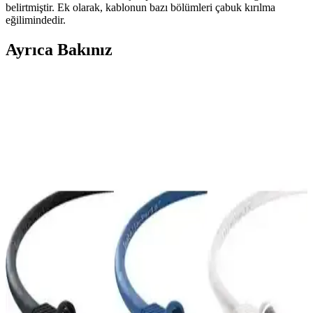
belirtmiştir. Ek olarak, kablonun bazı bölümleri çabuk kırılma
eğilimindedir.
Ayrıca Bakınız
Derkab 30 Metre CAT6 Ethernet Kablosu: Yüksek
Performans ve Güvenilirlik Özellikleri
Derkab 30 Metre CAT6 Ethernet kablosu, yüksek veri aktarım hızı
ve dayanıklılığıyla ofis ve ev ağlarınız için ideal, kırmızı renk ve 30
metre uzunluk seçeneğiyle esneklik sağlar.
Derkab 20 Metre Cat6 Ethernet Kablosu: Yüksek
Hızlı ve Güvenilir Bağlantı Çözümü
Derkab 20 metre Cat6 Ethernet kablosu, yüksek hız ve dayanıklılık
sunar. Güçlü yapısı ve kolay kurulumu ile ev ve ofislerde güvenilir
internet bağlantısı sağlar.
Derkab 30 Metre Cat6 Ethernet Kablosu: Yüksek
Performans ve Güvenilir Bağlantı Çözümü