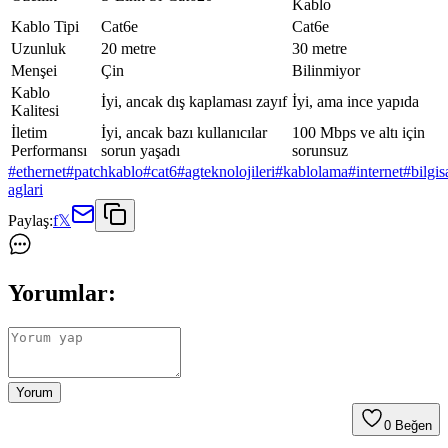
Kablo
Kablo Tipi
Cat6e
Cat6e
Uzunluk
20 metre
30 metre
Menşei
Çin
Bilinmiyor
Kablo
İyi, ancak dış kaplaması zayıf
İyi, ama ince yapıda
Kalitesi
İletim
İyi, ancak bazı kullanıcılar
100 Mbps ve altı için
Performansı
sorun yaşadı
sorunsuz
#
ethernet
#
patchkablo
#
cat6
#
agteknolojileri
#
kablolama
#
internet
#
bilgis
aglari
Paylaş:
f
𝕏
Yorumlar:
Yorum
0
Beğen