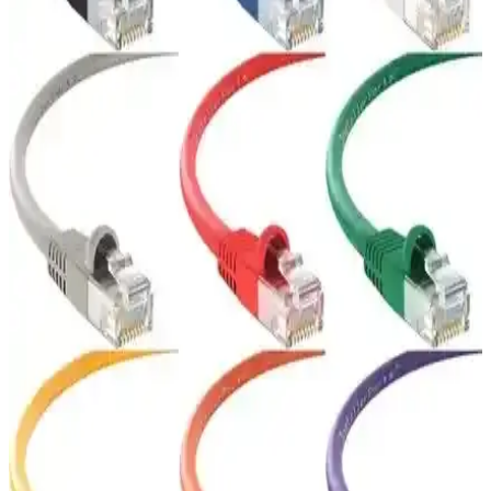
elektromanyetik girişimi azaltan U/UTP teknolojisiyle güvenilir veri
iletimi sağlar.
Yüksek Performanslı CAT7 Yassı FTP Ethernet
Kablosu ile Güçlü Ağ Bağlantısı
Yassı ve esnek yapısıyla yüksek hızda veri transferi sağlayan CAT7
FTP Ethernet kablosu, dayanıklılığı ve çeşitli renk seçenekleriyle ev
ve ofis ağlarınızı güçlendirir.
IRENIS CAT6 Yassı Ethernet Kablosu: Gigabit
Hızlı, Esnek ve Şık Ağ Çözümleri
İrenis CAT6 Yassı Ethernet Kablosu, UTP yapısı ile Gigabit
(1000BASE-T) hızında güvenilir iletişim sağlar ve 250 MHz bant
genişliği sunar. Altın kaplama uçlar (50 µm), PVC dış kaplama ve
yassı tasarım ile 25 cm–15 m aralığında uzunluklar sunar;
topraklama yok.
IRENIS CAT6 Yassı ve Vetech Cat7 Ethernet
Kablosu Karşılaştırması
İRENİS CAT6 yassı ve Vetech Cat7 Ethernet kablolarının
özellikleri, hızları ve kullanıcı deneyimleri detaylı karşılaştırmasıyla,