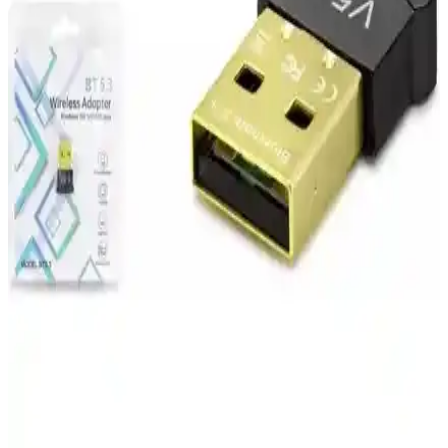
Adaptörlerinin Karşılaştırması
İki Bluetooth adaptörünü detaylı karşılaştırıyoruz. 3D Qpart 5.1 hız
ve taşınabilirlik sunarken, KLASİST kolay kullanım ve uygun fiyat
sağlar. Hangi ürün sizin için daha uygun?
Media Markt Type-C Şarj Aletleri: Güvenilir ve
Hızlı Şarj Çözümleri
Media Markt'ta satılan Type-C şarj aletleri, hızlı şarj, yüksek güç
çıkışı ve güvenlik özellikleriyle öne çıkar. Güvenilir markalar ve
uygun fiyat seçenekleriyle elektronik cihazlarınızı en iyi şekilde
destekler.
İnfostar Acer Uyumlu 90W Notebook Adaptörü:
19V, 4.74A, 5.5×1.7 mm Uçlu, 24 Ay Garanti
İnfostar Acer uyumlu 90W güç adaptörü, 19V sabit çıkış ve 4.74A
akımla Acer Aspire/TravelMate serileri dahil geniş bir modele uyum
sağlar. 5.5×1.7 mm uçlu, siyah tasarım, USB çıkışı yok; AC kablo
dahil ve 24 ay garanti ile güvenilir kullanım sunar.
TP-Link TL-WPA4226 Powerline ve WiFi Adaptör
Seti ile Güçlü ve Çok Yönlü İnternet Çözümü