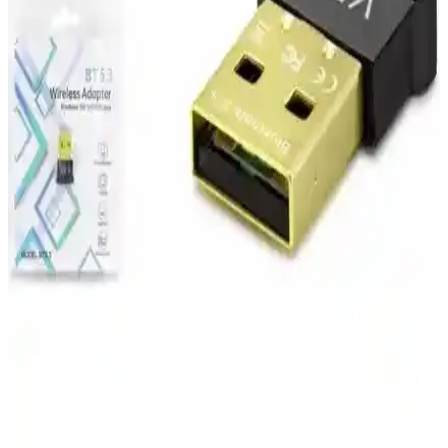
İki Bluetooth adaptörünü detaylı karşılaştırıyoruz. 3D Qpart 5.1 hız
ve taşınabilirlik sunarken, KLASİST kolay kullanım ve uygun fiyat
sağlar. Hangi ürün sizin için daha uygun?
Media Markt Type-C Şarj Aletleri: Güvenilir ve
Hızlı Şarj Çözümleri
Media Markt'ta satılan Type-C şarj aletleri, hızlı şarj, yüksek güç
çıkışı ve güvenlik özellikleriyle öne çıkar. Güvenilir markalar ve
uygun fiyat seçenekleriyle elektronik cihazlarınızı en iyi şekilde
destekler.
İnfostar Acer Uyumlu 90W Notebook Adaptörü:
19V, 4.74A, 5.5×1.7 mm Uçlu, 24 Ay Garanti
İnfostar Acer uyumlu 90W güç adaptörü, 19V sabit çıkış ve 4.74A
akımla Acer Aspire/TravelMate serileri dahil geniş bir modele uyum
sağlar. 5.5×1.7 mm uçlu, siyah tasarım, USB çıkışı yok; AC kablo
dahil ve 24 ay garanti ile güvenilir kullanım sunar.
TP-Link TL-WPA4226 Powerline ve WiFi Adaptör
Seti ile Güçlü ve Çok Yönlü İnternet Çözümü