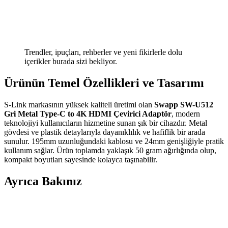
Trendler, ipuçları, rehberler ve yeni fikirlerle dolu
içerikler burada sizi bekliyor.
Ürünün Temel Özellikleri ve Tasarımı
S-Link markasının yüksek kaliteli üretimi olan
Swapp SW-U512
Gri Metal Type-C to 4K HDMI Çevirici Adaptör
, modern
teknolojiyi kullanıcıların hizmetine sunan şık bir cihazdır. Metal
gövdesi ve plastik detaylarıyla dayanıklılık ve hafiflik bir arada
sunulur. 195mm uzunluğundaki kablosu ve 24mm genişliğiyle pratik
kullanım sağlar. Ürün toplamda yaklaşık 50 gram ağırlığında olup,
kompakt boyutları sayesinde kolayca taşınabilir.
Ayrıca Bakınız
Type-C to Jack 3.5 mm Kulaklık Dönüştürücü -
Yüksek Ses Kalitesi ve Dayanıklılık