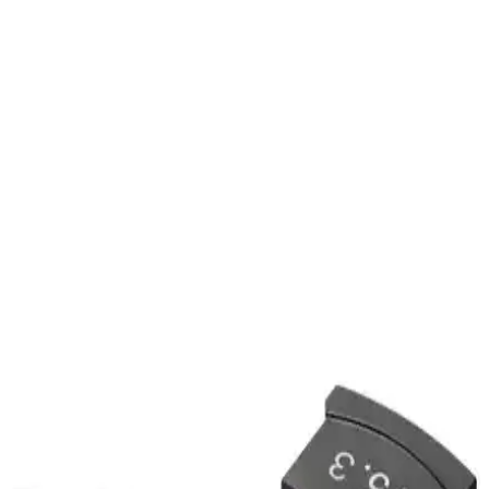
Yüksek Ses Kalitesi ve Dayanıklılık
Pratik ve dayanıklı Type-C to Jack 3.5 mm adaptör, yüksek kaliteli
ses iletimi ile eski kulaklıkları yeni cihazlarınızla kullanmanızı sağlar,
taşınabilir tasarımıyla öne çıkar.
HADRON HDX7794 VGA to HDMI Adaptörü
İncelenmesi ve Kullanıcı Yorumları
HADRON HDX7794 VGA to HDMI adaptörü, eski VGA çıkışını
HDMI'ya dönüştürürken, ses ve görüntü aktarımını kolaylaştırır,
uygun fiyatlı ve kullanışlıdır, ancak performans ve dayanıklılık
konularında bazı sorunlar yaşanabilir.
Elevats Premium İngiliz Erkek Fişli Seyahat
Adaptörü: Uluslararası Kullanım ve Güvenlik
Özellikleri
Elevats Premium İngiliz Erkek Fişli Seyahat Adaptörü, çoklu ülke
uyumu ve yüksek kalite ile seyahatlerde elektrikli cihazlarınızı
güvenle kullanmanızı sağlar.
3D Qpart 5.1 ve KLASİST Masaüstü Bluetooth