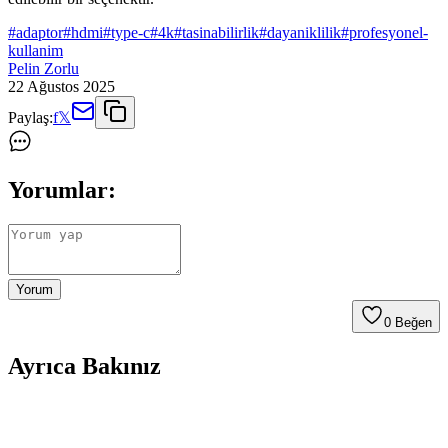
#
adaptor
#
hdmi
#
type-c
#
4k
#
tasinabilirlik
#
dayaniklilik
#
profesyonel-
kullanim
Pelin Zorlu
22 Ağustos 2025
Paylaş:
f
𝕏
Yorumlar:
Yorum
0
Beğen
Ayrıca Bakınız
Type-C to Jack 3.5 mm Kulaklık Dönüştürücü -