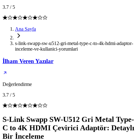
3.7
/
5
Ana Sayfa
s-link-swapp-sw-u512-gri-metal-type-c-to-4k-hdmi-adaptor-
inceleme-ve-kullanici-yorumlari
İlham Veren Yazılar
Değerlendirme
3.7
/
5
S-Link Swapp SW-U512 Gri Metal Type-
C to 4K HDMI Çevirici Adaptör: Detaylı
Bir İnceleme