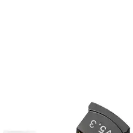
Pratik ve dayanıklı Type-C to Jack 3.5 mm adaptör, yüksek kaliteli
ses iletimi ile eski kulaklıkları yeni cihazlarınızla kullanmanızı sağlar,
taşınabilir tasarımıyla öne çıkar.
HADRON HDX7794 VGA to HDMI Adaptörü
İncelenmesi ve Kullanıcı Yorumları
HADRON HDX7794 VGA to HDMI adaptörü, eski VGA çıkışını
HDMI'ya dönüştürürken, ses ve görüntü aktarımını kolaylaştırır,
uygun fiyatlı ve kullanışlıdır, ancak performans ve dayanıklılık
konularında bazı sorunlar yaşanabilir.
Elevats Premium İngiliz Erkek Fişli Seyahat
Adaptörü: Uluslararası Kullanım ve Güvenlik
Özellikleri
Elevats Premium İngiliz Erkek Fişli Seyahat Adaptörü, çoklu ülke
uyumu ve yüksek kalite ile seyahatlerde elektrikli cihazlarınızı
güvenle kullanmanızı sağlar.
3D Qpart 5.1 ve KLASİST Masaüstü Bluetooth
Adaptörlerinin Karşılaştırması