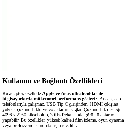
TP-Link TL-WPA4226 seti, yüksek hızda kablolu ve kablosuz
bağlantı imkanı sunarak internet erişimini kolaylaştırır, kurulumu
basit ve uyumludur.
Hadron B15 Bluetooth Dongle 5.3 USB 3.0
Kablosuz Bağlantı Çözümü ve Özellikleri
Hadron B15 Bluetooth Dongle, Bluetooth 5.3 ve USB 3.0
teknolojisiyle yüksek hız ve stabilite sunar, kompakt tasarımıyla
kolay taşınabilir ve geniş uyumluluğu ile çeşitli cihazlara entegre
olur.
Kullanım ve Bağlantı Özellikleri
Bu adaptör, özellikle
Apple ve Asus ultrabooklar ile
bilgisayarlarda mükemmel performans gösterir
. Ancak, cep
telefonlarıyla çalışmaz. USB Tip-C girişinden, HDMI çıkışına
yüksek çözünürlüklü video aktarımı sağlar. Çözünürlük desteği
4096 x 2160 piksel olup, 30Hz frekansında görüntü aktarımı
yapabilir. Bu özellikler, yüksek kaliteli film izleme, oyun oynama
veya profesyonel sunumlar için idealdir.