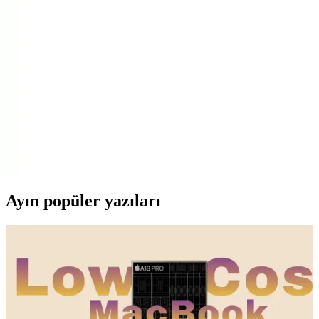
TP-Link TL-WPA4226 seti, yüksek hızda kablolu ve kablosuz
bağlantı imkanı sunarak internet erişimini kolaylaştırır, kurulumu
basit ve uyumludur.
Hadron B15 Bluetooth Dongle 5.3 USB 3.0
Kablosuz Bağlantı Çözümü ve Özellikleri
Hadron B15 Bluetooth Dongle, Bluetooth 5.3 ve USB 3.0
teknolojisiyle yüksek hız ve stabilite sunar, kompakt tasarımıyla
kolay taşınabilir ve geniş uyumluluğu ile çeşitli cihazlara entegre
olur.
Ayın popüler yazıları