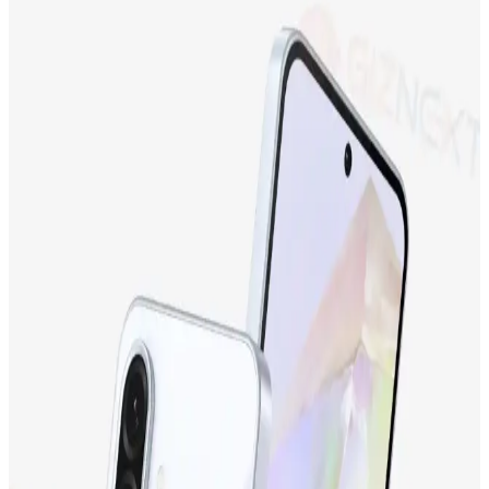
Farklarının Teknik ve Pazar Nedenleri
Neo dizüstü bilgisayar ve iPhone 17 arasındaki fiyat farkı, teknik
özellikler, miniaturizasyon zorlukları, üretim maliyetleri ve Apple'ın
pazar stratejileriyle şekilleniyor. Bu farkın detayları inceleniyor.
Apple iPhone 17 ve iPhone 15 Plus Karşılaştırması:
Özellikler ve Kullanıcı Yorumları
İki popüler iPhone modeli olan iPhone 17 ve iPhone 15 Plus'ın
ekran, kamera, batarya ve depolama özellikleri karşılaştırılıyor,
kullanıcı yorumlarıyla performans değerlendirmeleri sunuluyor.
Samsung Galaxy M13 İncelemesi: Ekonomik Fiyatlı
ve Gelişmiş Özelliklere Sahip Akıllı Telefon
Samsung Galaxy M13, uygun fiyatıyla dikkat çeken, geniş ekranı,
güçlü bataryası ve gelişmiş kamerasıyla günlük kullanım için ideal
bir akıllı telefon seçeneğidir.
Tecno Camon 19 Neo ve Tecno Spark 10
Karşılaştırması: Hangi Telefon Sizin İçin Uygun