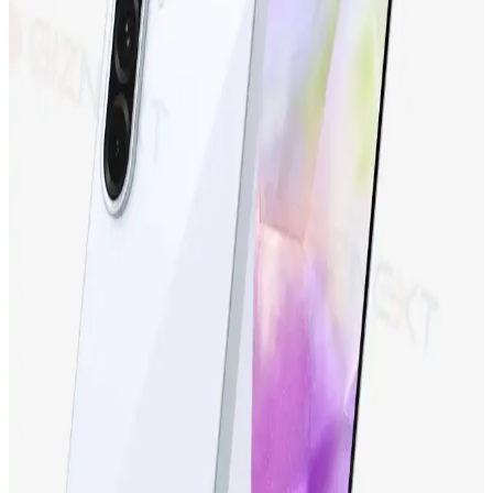
Tecno Camon 19 Neo ve Tecno Spark 10'un özellikleri, kullanıcı
yorumları ve karşılaştırmasıyla, ihtiyaçlarınıza en uygun telefonu
seçebilirsiniz.
Samsung Galaxy S24 Ultra: Yüksek Performans ve
Gelişmiş Kamera Özellikleriyle Yenilikçi Akıllı
Telefon
Samsung Galaxy S24 Ultra, üstün kamera, yüksek performans ve
dayanıklı tasarımıyla öne çıkan en yeni akıllı telefon modeli.
Detaylar ve özellikler için inceleyin.
Samsung Galaxy S23 FE: Yüksek Performans ve
Uygun Fiyatlı Akıllı Telefon Seçenekleri
Samsung Galaxy S23 FE, yüksek performans, gelişmiş kamera ve
şık tasarımıyla uygun fiyatlı yeni nesil akıllı telefon. Günlük
kullanım ve profesyonel fotoğrafçılık için ideal seçenek.
iPhone 15 Pro ve Yeni Nesil Teknolojiler: Tasarım,
Performans ve Yenilikler
iPhone 15 Pro, gelişmiş ekran, güçlü işlemci ve yenilikçi kamera