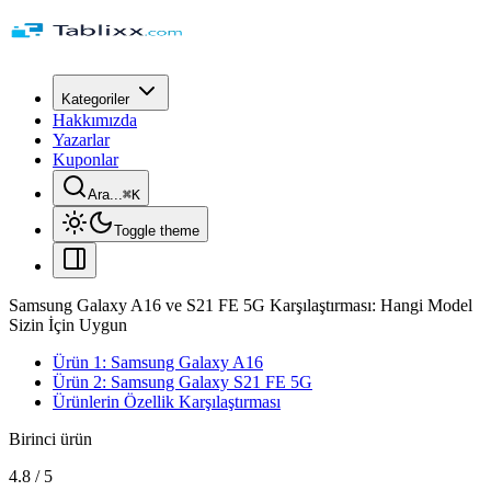
Kategoriler
Hakkımızda
Yazarlar
Kuponlar
Ara...
⌘
K
Toggle theme
Samsung Galaxy A16 ve S21 FE 5G Karşılaştırması: Hangi Model
Sizin İçin Uygun
Ürün 1: Samsung Galaxy A16
Ürün 2: Samsung Galaxy S21 FE 5G
Ürünlerin Özellik Karşılaştırması
Birinci ürün
4.8
/
5