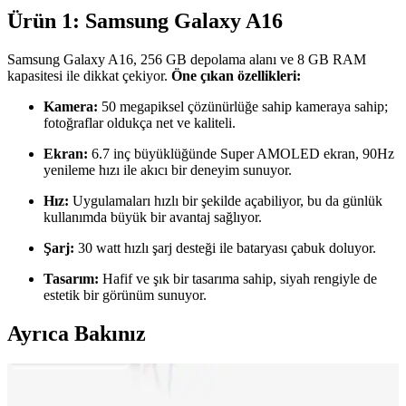
Ürün 1: Samsung Galaxy A16
Samsung Galaxy A16, 256 GB depolama alanı ve 8 GB RAM
kapasitesi ile dikkat çekiyor.
Öne çıkan özellikleri:
Kamera:
50 megapiksel çözünürlüğe sahip kameraya sahip;
fotoğraflar oldukça net ve kaliteli.
Ekran:
6.7 inç büyüklüğünde Super AMOLED ekran, 90Hz
yenileme hızı ile akıcı bir deneyim sunuyor.
Hız:
Uygulamaları hızlı bir şekilde açabiliyor, bu da günlük
kullanımda büyük bir avantaj sağlıyor.
Şarj:
30 watt hızlı şarj desteği ile bataryası çabuk doluyor.
Tasarım:
Hafif ve şık bir tasarıma sahip, siyah rengiyle de
estetik bir görünüm sunuyor.
Ayrıca Bakınız
Neo Dizüstü Bilgisayar ve iPhone 17 Fiyat