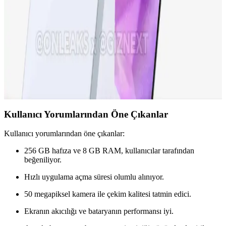
özellikleriyle öne çıkıyor. Tasarım ve performans açısından yeni
standartlar belirleyen bu model, teknolojideki son trendleri
yansıtıyor.
Samsung Galaxy A36 Özellikleri ve Kullanıcı
Deneyimleri Analizi
Samsung Galaxy A36, güçlü ekran, iyi kamera ve uzun pil ömrüyle
dikkat çeken uygun fiyatlı akıllı telefon. Güncel özellikleri ve
kullanıcı deneyimleri detaylarıyla inceleniyor.
Kullanıcı Yorumlarından Öne Çıkanlar
Kullanıcı yorumlarından öne çıkanlar:
256 GB hafıza ve 8 GB RAM, kullanıcılar tarafından
beğeniliyor.
Hızlı uygulama açma süresi olumlu alınıyor.
50 megapiksel kamera ile çekim kalitesi tatmin edici.
Ekranın akıcılığı ve bataryanın performansı iyi.