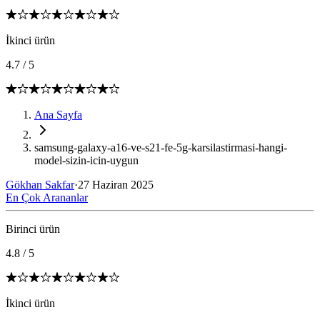
İkinci ürün
4.7
/
5
Ana Sayfa
samsung-galaxy-a16-ve-s21-fe-5g-karsilastirmasi-hangi-
model-sizin-icin-uygun
Gökhan Sakfar
·
27 Haziran 2025
En Çok Arananlar
Birinci ürün
4.8
/
5
İkinci ürün