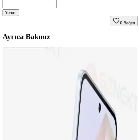
Yorum
0
Beğen
Ayrıca Bakınız
Neo Dizüstü Bilgisayar ve iPhone 17 Fiyat
Farklarının Teknik ve Pazar Nedenleri
Neo dizüstü bilgisayar ve iPhone 17 arasındaki fiyat farkı, teknik
özellikler, miniaturizasyon zorlukları, üretim maliyetleri ve Apple'ın
pazar stratejileriyle şekilleniyor. Bu farkın detayları inceleniyor.
Apple iPhone 17 ve iPhone 15 Plus Karşılaştırması:
Özellikler ve Kullanıcı Yorumları
İki popüler iPhone modeli olan iPhone 17 ve iPhone 15 Plus'ın
ekran, kamera, batarya ve depolama özellikleri karşılaştırılıyor,
kullanıcı yorumlarıyla performans değerlendirmeleri sunuluyor.