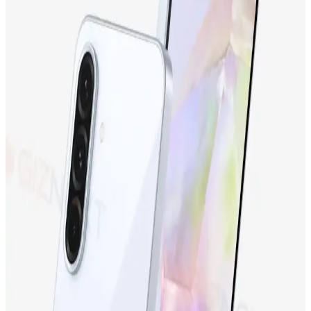
Samsung Galaxy M13 İncelemesi: Ekonomik Fiyatlı
ve Gelişmiş Özelliklere Sahip Akıllı Telefon
Samsung Galaxy M13, uygun fiyatıyla dikkat çeken, geniş ekranı,
güçlü bataryası ve gelişmiş kamerasıyla günlük kullanım için ideal
bir akıllı telefon seçeneğidir.
Tecno Camon 19 Neo ve Tecno Spark 10
Karşılaştırması: Hangi Telefon Sizin İçin Uygun
Tecno Camon 19 Neo ve Tecno Spark 10'un özellikleri, kullanıcı
yorumları ve karşılaştırmasıyla, ihtiyaçlarınıza en uygun telefonu
seçebilirsiniz.
Samsung Galaxy S24 Ultra: Yüksek Performans ve
Gelişmiş Kamera Özellikleriyle Yenilikçi Akıllı
Telefon
Samsung Galaxy S24 Ultra, üstün kamera, yüksek performans ve
dayanıklı tasarımıyla öne çıkan en yeni akıllı telefon modeli.
Detaylar ve özellikler için inceleyin.
Samsung Galaxy S23 FE: Yüksek Performans ve