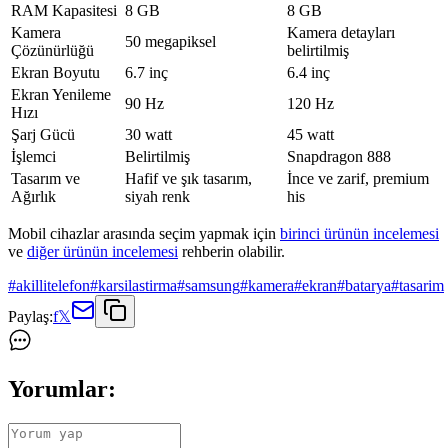
RAM Kapasitesi
8 GB
8 GB
Kamera
Kamera detayları
50 megapiksel
Çözünürlüğü
belirtilmiş
Ekran Boyutu
6.7 inç
6.4 inç
Ekran Yenileme
90 Hz
120 Hz
Hızı
Şarj Gücü
30 watt
45 watt
İşlemci
Belirtilmiş
Snapdragon 888
Tasarım ve
Hafif ve şık tasarım,
İnce ve zarif, premium
Ağırlık
siyah renk
his
Mobil cihazlar arasında seçim yapmak için
birinci ürünün incelemesi
ve
diğer ürünün incelemesi
rehberin olabilir.
#
akillitelefon
#
karsilastirma
#
samsung
#
kamera
#
ekran
#
batarya
#
tasarim
Paylaş:
f
𝕏
Yorumlar: