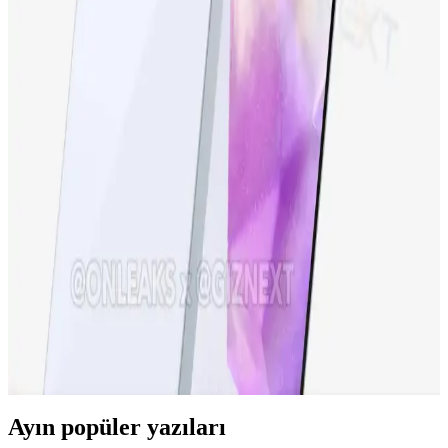
Uygun Fiyatlı Akıllı Telefon Seçenekleri
Samsung Galaxy S23 FE, yüksek performans, gelişmiş kamera ve
şık tasarımıyla uygun fiyatlı yeni nesil akıllı telefon. Günlük
kullanım ve profesyonel fotoğrafçılık için ideal seçenek.
iPhone 15 Pro ve Yeni Nesil Teknolojiler: Tasarım,
Performans ve Yenilikler
iPhone 15 Pro, gelişmiş ekran, güçlü işlemci ve yenilikçi kamera
özellikleriyle öne çıkıyor. Tasarım ve performans açısından yeni
standartlar belirleyen bu model, teknolojideki son trendleri
yansıtıyor.
Samsung Galaxy A36 Özellikleri ve Kullanıcı
Deneyimleri Analizi
Samsung Galaxy A36, güçlü ekran, iyi kamera ve uzun pil ömrüyle
dikkat çeken uygun fiyatlı akıllı telefon. Güncel özellikleri ve
kullanıcı deneyimleri detaylarıyla inceleniyor.
Ayın popüler yazıları