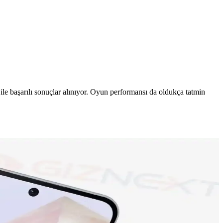
ile başarılı sonuçlar alınıyor. Oyun performansı da oldukça tatmin
tejileriyle şekilleniyor. Bu farkın detayları inceleniyor.
umlarıyla performans değerlendirmeleri sunuluyor.