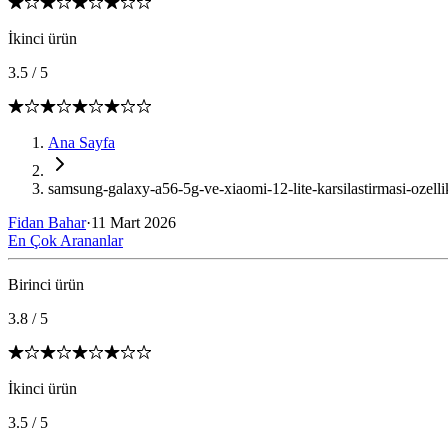
İkinci ürün
3.5
/
5
Ana Sayfa
samsung-galaxy-a56-5g-ve-xiaomi-12-lite-karsilastirmasi-ozelli
Fidan Bahar
·
11 Mart 2026
En Çok Arananlar
Birinci ürün
3.8
/
5
İkinci ürün
3.5
/
5