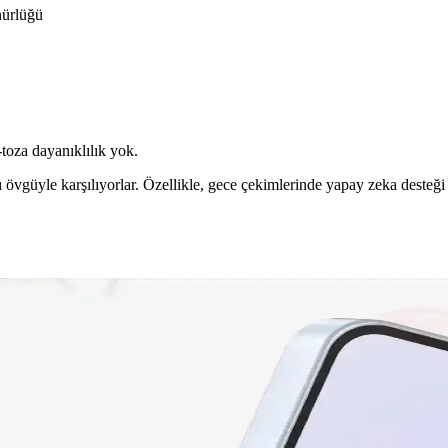
nürlüğü
toza dayanıklılık yok.
 övgüyle karşılıyorlar. Özellikle, gece çekimlerinde yapay zeka desteği 
n Teknik ve Pazar Nedenleri
kler, miniaturizasyon zorlukları, üretim maliyetleri ve Apple'ın pazar stra
ellikler ve Kullanıcı Yorumları
amera, batarya ve depolama özellikleri karşılaştırılıyor, kullanıcı yor