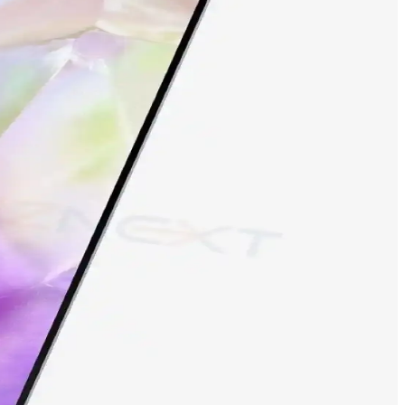
 telefon seçeneğidir.
niz.
likler için inceleyin.
fesyonel fotoğrafçılık için ideal seçenek.
elirleyen bu model, teknolojideki son trendleri yansıtıyor.
neyimleri detaylarıyla inceleniyor.