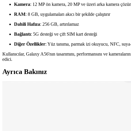
Kamera
: 12 MP ön kamera, 20 MP ve üzeri arka kamera çözü
RAM
: 8 GB, uygulamaları akıcı bir şekilde çalıştırır
Dahili Hafıza
: 256 GB, artırılamaz
Bağlantı
: 5G desteği ve çift SIM kart desteği
Diğer Özellikler
: Yüz tanıma, parmak izi okuyucu, NFC, suya-
Kullanıcılar, Galaxy A56'nın tasarımını, performansını ve kameralarını
edici.
Ayrıca Bakınız
Neo Dizüstü Bilgisayar ve iPhone 17 Fiyat Farklarını
Neo dizüstü bilgisayar ve iPhone 17 arasındaki fiyat farkı, teknik özelli
Apple iPhone 17 ve iPhone 15 Plus Karşılaştırması: Öz
İki popüler iPhone modeli olan iPhone 17 ve iPhone 15 Plus'ın ekran, k