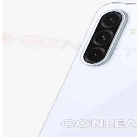
Samsung Galaxy M13 İncelemesi: Ekonomik Fiyatlı ve 
Samsung Galaxy M13, uygun fiyatıyla dikkat çeken, geniş ekranı, güçlü 
Tecno Camon 19 Neo ve Tecno Spark 10 Karşılaştırma
Tecno Camon 19 Neo ve Tecno Spark 10'un özellikleri, kullanıcı yorumla
Samsung Galaxy S24 Ultra: Yüksek Performans ve Geli
Samsung Galaxy S24 Ultra, üstün kamera, yüksek performans ve dayanıkl
Samsung Galaxy S23 FE: Yüksek Performans ve Uygun 
Samsung Galaxy S23 FE, yüksek performans, gelişmiş kamera ve şık tasa
iPhone 15 Pro ve Yeni Nesil Teknolojiler: Tasarım, Pe
iPhone 15 Pro, gelişmiş ekran, güçlü işlemci ve yenilikçi kamera özelli
Samsung Galaxy A36 Özellikleri ve Kullanıcı Deneyim
Samsung Galaxy A36, güçlü ekran, iyi kamera ve uzun pil ömrüyle dikkat