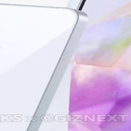
Gelişmiş Özelliklere Sahip Akıllı Telefon
bataryası ve gelişmiş kamerasıyla günlük kullanım için ideal bir akıllı
sı: Hangi Telefon Sizin İçin Uygun
rı ve karşılaştırmasıyla, ihtiyaçlarınıza en uygun telefonu seçebilirsi
şmiş Kamera Özellikleriyle Yenilikçi Akıllı Telefon
ı tasarımıyla öne çıkan en yeni akıllı telefon modeli. Detaylar ve özel
Fiyatlı Akıllı Telefon Seçenekleri
rımıyla uygun fiyatlı yeni nesil akıllı telefon. Günlük kullanım ve pro
rformans ve Yenilikler
kleriyle öne çıkıyor. Tasarım ve performans açısından yeni standartlar b
leri Analizi
 çeken uygun fiyatlı akıllı telefon. Güncel özellikleri ve kullanıcı de