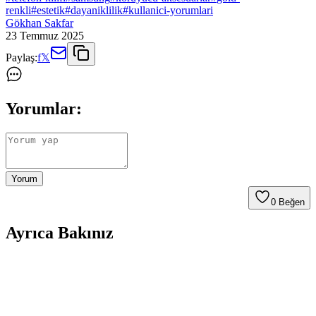
renkli
#
estetik
#
dayaniklilik
#
kullanici-yorumlari
Gökhan Sakfar
23 Temmuz 2025
Paylaş:
f
𝕏
Yorumlar:
Yorum
0
Beğen
Ayrıca Bakınız
Google Android 17: Akıllı Sistem Vizyonu, Yazılım
Yükleme Politikaları ve Telefon Kılıfı Tartışmaları