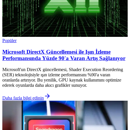
Popüler
Microsoft DirectX Güncellemesi ile Işın İzleme
Performansında Yüzde 90'a Varan Artış Sağlanıyor
Microsoft'un DirectX güncellemesi, Shader Execution Reordering
(SER) teknolojisiyle ışın izleme performansını %90'a varan
oranlarda artırıyor. Bu yenilik, GPU kaynak kullanımını optimize
ederek oyunlarda daha akıcı grafikler sunuyor.
Daha fazla bilgi edinin