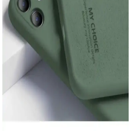
en uygun seçimi yapmanızı sağlayacak bilgiler.
Go Aksesuar iPhone 13 ve 14 Kamera Korumalı
Kılıf Karşılaştırması ve Özellikleri
İki popüler Go Aksesuar iPhone kılıfını karşılaştırıyoruz. Siyah ve
lacivert renk seçenekleri, malzeme kalitesi, kamera koruma
özellikleri ve uyumluluk detaylarıyla telefonunuzu en iyi şekilde
koruyan modeller.
Huawei Mate 20 Lite İçin Fibaks ve mooodcase
Kılıflarının Detaylı Karşılaştırması
Huawei Mate 20 Lite kullanıcıları için Fibaks ve mooodcase
kılıflarını karşılaştırıyoruz. Koruma, tasarım ve kullanıcı
memnuniyeti açısından detaylı bilgi edinerek en iyi seçimi
yapabilirsiniz.
iPhone 15 Pro İçin En İyi Kılıf Seçenekleri
Karşılaştırması
Fibaks ve KVK PRİVACY kılıflarını detaylı karşılaştırarak, koruma,
kullanım kolaylığı ve özellikler açısından hangisinin daha avantajlı
olduğunu keşfedin.