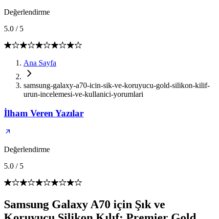
Değerlendirme
5.0
/
5
Ana Sayfa
samsung-galaxy-a70-icin-sik-ve-koruyucu-gold-silikon-kilif-
urun-incelemesi-ve-kullanici-yorumlari
İlham Veren Yazılar
Değerlendirme
5.0
/
5
Samsung Galaxy A70 için Şık ve
Koruyucu Silikon Kılıf: Premier Gold