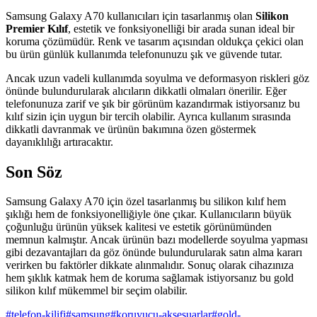
Samsung Galaxy A70 kullanıcıları için tasarlanmış olan
Silikon
Premier Kılıf
, estetik ve fonksiyonelliği bir arada sunan ideal bir
koruma çözümüdür. Renk ve tasarım açısından oldukça çekici olan
bu ürün günlük kullanımda telefonunuzu şık ve güvende tutar.
Ancak uzun vadeli kullanımda soyulma ve deformasyon riskleri göz
önünde bulundurularak alıcıların dikkatli olmaları önerilir. Eğer
telefonunuza zarif ve şık bir görünüm kazandırmak istiyorsanız bu
kılıf sizin için uygun bir tercih olabilir. Ayrıca kullanım sırasında
dikkatli davranmak ve ürünün bakımına özen göstermek
dayanıklılığı artıracaktır.
Son Söz
Samsung Galaxy A70 için özel tasarlanmış bu silikon kılıf hem
şıklığı hem de fonksiyonelliğiyle öne çıkar. Kullanıcıların büyük
çoğunluğu ürünün yüksek kalitesi ve estetik görünümünden
memnun kalmıştır. Ancak ürünün bazı modellerde soyulma yapması
gibi dezavantajları da göz önünde bulundurularak satın alma kararı
verirken bu faktörler dikkate alınmalıdır. Sonuç olarak cihazınıza
hem şıklık katmak hem de koruma sağlamak istiyorsanız bu gold
silikon kılıf mükemmel bir seçim olabilir.
#
telefon-kilifi
#
samsung
#
koruyucu-aksesuarlar
#
gold-