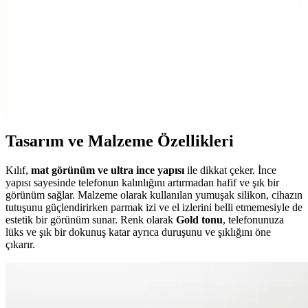
olduğunu keşfedin.
Fibaks ve Go Aksesuar iPhone 11 Kılıflarını
Karşılaştırmalı İnceleme
İki popüler iPhone 11 kılıfını karşılaştırıyoruz: Fibaks ve Go
Aksesuar. Tasarım, koruma özellikleri ve kullanıcı deneyimleriyle
ilgili detaylar burada.
Tasarım ve Malzeme Özellikleri
Kılıf,
mat görünüm ve ultra ince yapısı
ile dikkat çeker. İnce
yapısı sayesinde telefonun kalınlığını artırmadan hafif ve şık bir
görünüm sağlar. Malzeme olarak kullanılan yumuşak silikon, cihazın
tutuşunu güçlendirirken parmak izi ve el izlerini belli etmemesiyle de
estetik bir görünüm sunar. Renk olarak
Gold tonu
, telefonunuza
lüks ve şık bir dokunuş katar ayrıca duruşunu ve şıklığını öne
çıkarır.