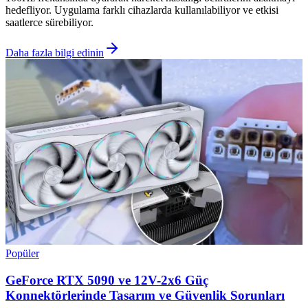
hedefliyor. Uygulama farklı cihazlarda kullanılabiliyor ve etkisi
saatlerce sürebiliyor.
Daha fazla bilgi edinin
Popüler
GeForce RTX 5090 ve 12V-2x6 Güç
Konnektörlerinde Tasarım ve Güvenlik Sorunları