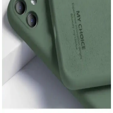
en uygun seçimi yapmanızı sağlayacak bilgiler.
Go Aksesuar iPhone 13 ve 14 Kamera Korumalı
Kılıf Karşılaştırması ve Özellikleri
İki popüler Go Aksesuar iPhone kılıfını karşılaştırıyoruz. Siyah ve
lacivert renk seçenekleri, malzeme kalitesi, kamera koruma
özellikleri ve uyumluluk detaylarıyla telefonunuzu en iyi şekilde
koruyan modeller.
Huawei Mate 20 Lite İçin Fibaks ve mooodcase
Kılıflarının Detaylı Karşılaştırması
Huawei Mate 20 Lite kullanıcıları için Fibaks ve mooodcase
kılıflarını karşılaştırıyoruz. Koruma, tasarım ve kullanıcı
memnuniyeti açısından detaylı bilgi edinerek en iyi seçimi
yapabilirsiniz.
iPhone 15 Pro İçin En İyi Kılıf Seçenekleri
Karşılaştırması
Fibaks ve KVK PRİVACY kılıflarını detaylı karşılaştırarak, koruma,
kullanım kolaylığı ve özellikler açısından hangisinin daha avantajlı