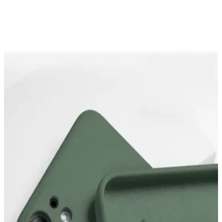
Android 17, yapay zeka entegrasyonuyla akıllı sisteme dönüşürken
yazılım yükleme politikalarında değişiklikler planlanıyor. Telefon
kılıflarına yönelik görüşler ve kullanıcı tepkileri bu dönüşümün
önemli parçaları.
Xiaomi Mi 13 Lite ve Redmi Note 10S İçin Kamera
Korumalı Silikon Kılıflar Karşılaştırması
Xiaomi Mi 13 Lite ve Redmi Note 10S modelleri için tasarlanmış
silikon kılıfların özellikleri, dayanıklılığı ve kullanıcı yorumları
detaylı şekilde karşılaştırıldı.
KVK PRİVACY Bordo ve Kaktüs Kılıf
Karşılaştırması: Uygun Seçenekler ve Özellikler
İki kaliteli silikon kılıfın detaylı karşılaştırmasıyla iPhone 13/14 için
en uygun koruma ve tasarım seçeneklerini keşfedin.
iPhone 14 Pro Max için Go Aksesuar ve KVK
PRIVACY kılıflarının detaylı karşılaştırması
İki popüler iPhone 14 Pro Max kılıfı olan Go Aksesuar ve KVK
PRIVACY'nin özellikleri, kullanıcı yorumları ve karşılaştırmasıyla