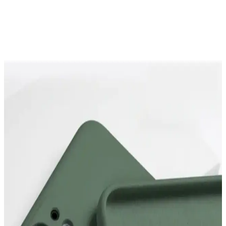
Android 17, yapay zeka entegrasyonuyla akıllı sisteme dönüşürken
yazılım yükleme politikalarında değişiklikler planlanıyor. Telefon
kılıflarına yönelik görüşler ve kullanıcı tepkileri bu dönüşümün
önemli parçaları.
Xiaomi Mi 13 Lite ve Redmi Note 10S İçin Kamera
Korumalı Silikon Kılıflar Karşılaştırması
Xiaomi Mi 13 Lite ve Redmi Note 10S modelleri için tasarlanmış
silikon kılıfların özellikleri, dayanıklılığı ve kullanıcı yorumları
detaylı şekilde karşılaştırıldı.
KVK PRİVACY Bordo ve Kaktüs Kılıf
Karşılaştırması: Uygun Seçenekler ve Özellikler
İki kaliteli silikon kılıfın detaylı karşılaştırmasıyla iPhone 13/14 için
en uygun koruma ve tasarım seçeneklerini keşfedin.
iPhone 14 Pro Max için Go Aksesuar ve KVK
PRIVACY kılıflarının detaylı karşılaştırması
İki popüler iPhone 14 Pro Max kılıfı olan Go Aksesuar ve KVK
PRIVACY'nin özellikleri, kullanıcı yorumları ve karşılaştırmasıyla