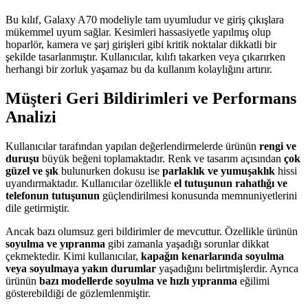
Bu kılıf, Galaxy A70 modeliyle tam uyumludur ve giriş çıkışlara
mükemmel uyum sağlar. Kesimleri hassasiyetle yapılmış olup
hoparlör, kamera ve şarj girişleri gibi kritik noktalar dikkatli bir
şekilde tasarlanmıştır. Kullanıcılar, kılıfı takarken veya çıkarırken
herhangi bir zorluk yaşamaz bu da kullanım kolaylığını artırır.
Müşteri Geri Bildirimleri ve Performans
Analizi
Kullanıcılar tarafından yapılan değerlendirmelerde ürünün
rengi ve
duruşu
büyük beğeni toplamaktadır. Renk ve tasarım açısından
çok
güzel ve şık
bulunurken dokusu ise
parlaklık ve yumuşaklık
hissi
uyandırmaktadır. Kullanıcılar özellikle
el tutuşunun rahatlığı ve
telefonun tutuşunun
güçlendirilmesi konusunda memnuniyetlerini
dile getirmiştir.
Ancak bazı olumsuz geri bildirimler de mevcuttur. Özellikle ürünün
soyulma ve yıpranma
gibi zamanla yaşadığı sorunlar dikkat
çekmektedir. Kimi kullanıcılar,
kapağın kenarlarında soyulma
veya soyulmaya yakın durumlar
yaşadığını belirtmişlerdir. Ayrıca
ürünün
bazı modellerde soyulma ve hızlı yıpranma
eğilimi
gösterebildiği de gözlemlenmiştir.