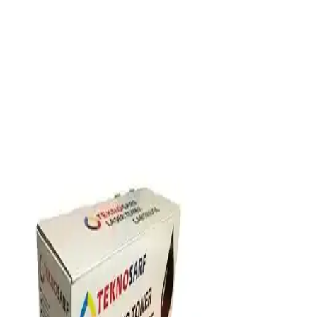
kullanımıyla öne çıkar. Doğru toner seçimi ve düzenli bakım,
yazıcınızın performansını maksimize eder.
HP Tonerleri ile Yüksek Kaliteli ve Güvenilir Baskı
Çözümleri
HP tonerleri, yüksek kalite, güvenilirlik ve çevre dostu özellikleriyle
ofis ve ev kullanımı için ideal çözümler sunar. Doğru toner seçimi,
maliyetleri düşürür ve baskı kalitenizi artırır.
Samsung Xpress M2020W Yazıcı İçin En Uygun
Toner Seçenekleri ve Bakım İpuçları
Samsung Xpress M2020W yazıcısı için orijinal ve uyumlu toner
seçimleri, kullanım ipuçları ve bakım önerileriyle baskı kalitenizi
koruyun ve maliyetlerinizi optimize edin.
Canon 1240C002CRG-045 M Kırmızı Toner:
Yüksek Kalite ve Güvenilir Baskı Çözümü
Canon 1240C002CRG-045 M kırmızı toner, canlı renkler ve yüksek
baskı kalitesi ile ofis ve profesyonel kullanıma uygun, ekonomik ve
çevre dostu çözümler sunar.