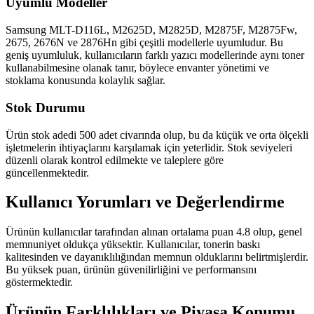
Uyumlu Modeller
Samsung MLT-D116L, M2625D, M2825D, M2875F, M2875Fw,
2675, 2676N ve 2876Hn gibi çeşitli modellerle uyumludur. Bu
geniş uyumluluk, kullanıcıların farklı yazıcı modellerinde aynı toner
kullanabilmesine olanak tanır, böylece envanter yönetimi ve
stoklama konusunda kolaylık sağlar.
Stok Durumu
Ürün stok adedi 500 adet civarında olup, bu da küçük ve orta ölçekli
işletmelerin ihtiyaçlarını karşılamak için yeterlidir. Stok seviyeleri
düzenli olarak kontrol edilmekte ve taleplere göre
güncellenmektedir.
Kullanıcı Yorumları ve Değerlendirme
Ürünün kullanıcılar tarafından alınan ortalama puan 4.8 olup, genel
memnuniyet oldukça yüksektir. Kullanıcılar, tonerin baskı
kalitesinden ve dayanıklılığından memnun olduklarını belirtmişlerdir.
Bu yüksek puan, ürünün güvenilirliğini ve performansını
göstermektedir.
Ürünün Farklılıkları ve Piyasa Konumu