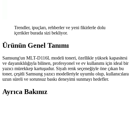
Trendler, ipuçları, rehberler ve yeni fikirlerle dolu
içerikler burada sizi bekliyor.
Ürünün Genel Tanımı
Samsung'un MLT-D116L modeli toneri, özellikle yüksek kapasitesi
ve dayanıklılığıyla bilinen, profesyonel ve ev kullanımı için ideal bir
yazıcı mürekkep kartuşudur. Siyah renk seçeneğiyle öne çıkan bu
toner, çeşitli Samsung yazıcı modelleriyle uyumlu olup, kullanıcılara
uzun süreli ve sorunsuz baskı deneyimi sunmayı hedefler.
Ayrıca Bakınız
Samsung M2020 Yazıcı İçin En Uygun Toner
Seçenekleri ve Bakım İpuçları
Samsung M2020 toner, yüksek baskı kapasitesi ve ekonomik