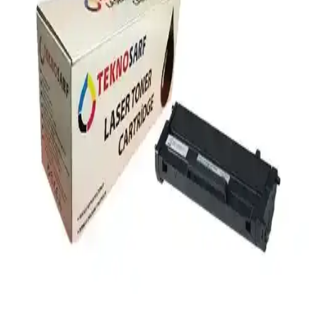
Canon 1240C002CRG-045 M Kırmızı Toner:
Yüksek Kalite ve Güvenilir Baskı Çözümü
Canon 1240C002CRG-045 M kırmızı toner, canlı renkler ve yüksek
baskı kalitesi ile ofis ve profesyonel kullanıma uygun, ekonomik ve
çevre dostu çözümler sunar.
Yazıcıların Çalışma Prensipleri, Türleri ve Günlük
Hayattaki Önemi Hakkında Detaylı Bilgi
Yazıcılar, dijital bilgileri kağıda aktaran temel cihazlardır. Mürekkep
püskürtmeli, lazer, termal ve nokta vuruşlu türleriyle farklı
ihtiyaçlara hizmet eder. Teknolojideki gelişmelerle baskı çözümleri
çeşitleniyor.
Canon LBP3010B Toner Seçimi ve Bakımı:
Yazıcınız İçin Doğru Toner Rehberi
Canon LBP3010B tonerleri, yüksek baskı kalitesi ve uyumlulukla
yazıcınızın performansını artırır. Doğru toner seçimi ve bakım ile
uzun ömürlü, net baskılar elde edin. Ekonomik ve verimli toner
çözümleri burada.