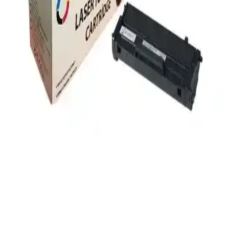
Yazıcıların Çalışma Prensipleri, Türleri ve Günlük
Hayattaki Önemi Hakkında Detaylı Bilgi
Yazıcılar, dijital bilgileri kağıda aktaran temel cihazlardır. Mürekkep
püskürtmeli, lazer, termal ve nokta vuruşlu türleriyle farklı
ihtiyaçlara hizmet eder. Teknolojideki gelişmelerle baskı çözümleri
çeşitleniyor.
Canon LBP3010B Toner Seçimi ve Bakımı:
Yazıcınız İçin Doğru Toner Rehberi
Canon LBP3010B tonerleri, yüksek baskı kalitesi ve uyumlulukla
yazıcınızın performansını artırır. Doğru toner seçimi ve bakım ile
uzun ömürlü, net baskılar elde edin. Ekonomik ve verimli toner
çözümleri burada.
HP MFP M477fdw Toner Kartuşları: Yazıcınız İçin
Doğru Seçimin Rehberi
HP MFP M477fdw toner kartuşları, yüksek kapasiteli ve çevre dostu
özellikleriyle yazıcınızın performansını artırır. Orijinal toner
kullanımı baskı kalitesini ve cihaz ömrünü uzatır.