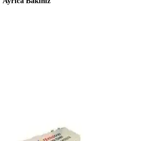
Ayrıca Bakınız
Samsung M2020 Yazıcı İçin En Uygun Toner
Seçenekleri ve Bakım İpuçları
Samsung M2020 toner, yüksek baskı kapasitesi ve ekonomik
kullanımıyla öne çıkar. Doğru toner seçimi ve düzenli bakım,
yazıcınızın performansını maksimize eder.
HP Tonerleri ile Yüksek Kaliteli ve Güvenilir Baskı
Çözümleri
HP tonerleri, yüksek kalite, güvenilirlik ve çevre dostu özellikleriyle
ofis ve ev kullanımı için ideal çözümler sunar. Doğru toner seçimi,
maliyetleri düşürür ve baskı kalitenizi artırır.
Samsung Xpress M2020W Yazıcı İçin En Uygun
Toner Seçenekleri ve Bakım İpuçları
Samsung Xpress M2020W yazıcısı için orijinal ve uyumlu toner
seçimleri, kullanım ipuçları ve bakım önerileriyle baskı kalitenizi
koruyun ve maliyetlerinizi optimize edin.