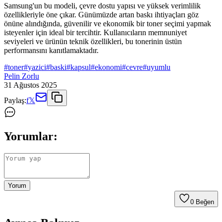
Samsung'un bu modeli, çevre dostu yapısı ve yüksek verimlilik
özellikleriyle öne çıkar. Günümüzde artan baskı ihtiyaçları göz
önüne alındığında, güvenilir ve ekonomik bir toner seçimi yapmak
isteyenler için ideal bir tercihtir. Kullanıcıların memnuniyet
seviyeleri ve ürünün teknik özellikleri, bu tonerinin üstün
performansını kanıtlamaktadır.
#
toner
#
yazici
#
baski
#
kapsul
#
ekonomi
#
cevre
#
uyumlu
Pelin Zorlu
31 Ağustos 2025
Paylaş:
f
𝕏
Yorumlar:
Yorum
0
Beğen