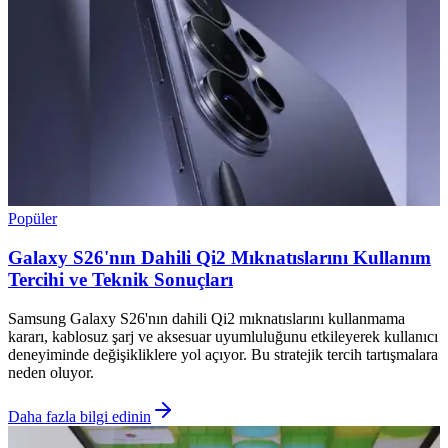
Popüler
Galaxy S26'nın Dahili Qi2 Mıknatıslarını Kullanım
Tercihi ve Teknik Sonuçları
Samsung Galaxy S26'nın dahili Qi2 mıknatıslarını kullanmama
kararı, kablosuz şarj ve aksesuar uyumluluğunu etkileyerek kullanıcı
deneyiminde değişikliklere yol açıyor. Bu stratejik tercih tartışmalara
neden oluyor.
Daha fazla bilgi edinin