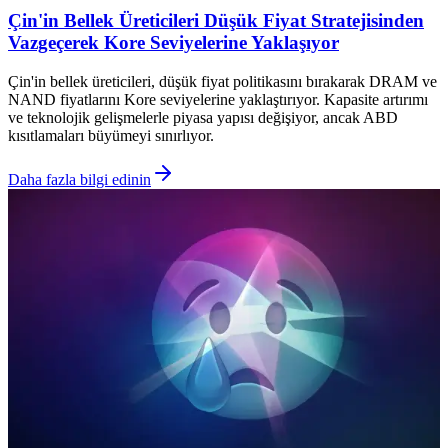
Çin'in Bellek Üreticileri Düşük Fiyat Stratejisinden
Vazgeçerek Kore Seviyelerine Yaklaşıyor
Çin'in bellek üreticileri, düşük fiyat politikasını bırakarak DRAM ve
NAND fiyatlarını Kore seviyelerine yaklaştırıyor. Kapasite artırımı
ve teknolojik gelişmelerle piyasa yapısı değişiyor, ancak ABD
kısıtlamaları büyümeyi sınırlıyor.
Daha fazla bilgi edinin