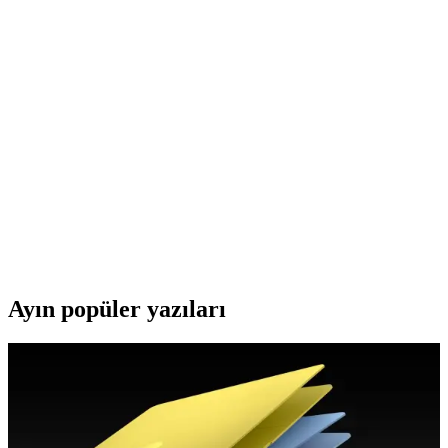
HP MFP M477fdw Toner Kartuşları: Yazıcınız İçin
Doğru Seçimin Rehberi
HP MFP M477fdw toner kartuşları, yüksek kapasiteli ve çevre dostu
özellikleriyle yazıcınızın performansını artırır. Orijinal toner
kullanımı baskı kalitesini ve cihaz ömrünü uzatır.
Teknosarf Toner: Yüksek Kalite ve Ekonomik Yazıcı
Performansının Anahtarı
Teknosarf tonerler, yüksek baskı kalitesi, geniş uyumluluk ve çevre
dostu üretim süreçleriyle yazıcı performansını artırır. Ekonomik
fiyatları ve uzun ömürleriyle ideal sarf malzemedir.
Ayın popüler yazıları