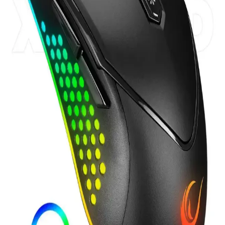
32 GB Flash Bellek: Günümüzdeki Elektronik
Dünyasının Vazgeçilmez Parçası
32 GB flash bellekler, taşınabilirlik, uygun fiyat ve geniş uyumluluk
ile günlük ve profesyonel kullanımı kolaylaştırır.
Intouch 10.000 mAh ve Xiaomi 10000 Mah
Powerbank Karşılaştırması Ürün Özellikleri ve
Kullanıcı Yorumları
İki 10.000 mAh powerbank'in özellikleri, avantajları ve kullanıcı
yorumlarıyla detaylı karşılaştırması. Hızlı şarj, dijital gösterge ve
taşınabilirlik gibi önemli noktalar incelendi.
Taşınabilir Şarj Aletleri Karşılaştırması: Xiaomi
22.5W ve Ttec Powerslim Özellikleri
İki popüler taşınabilir şarj cihazını karşılaştırıyoruz. Xiaomi 22.5W
ve Ttec Powerslim'in kapasite, hız, tasarım ve kullanıcı yorumlarıyla
en iyi seçimi yapmanıza yardımcı oluyor.
Nextstar Minix HD Black 3 Uydu Alıcısı Yüksek
Çözünürlük ve Çok Yönlü Bağlantı Özellikleriyle