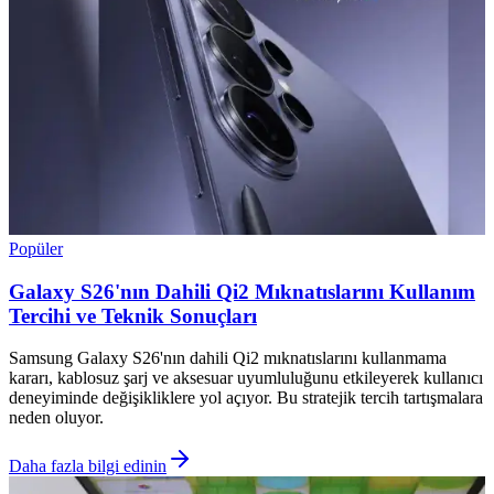
Popüler
Galaxy S26'nın Dahili Qi2 Mıknatıslarını Kullanım
Tercihi ve Teknik Sonuçları
Samsung Galaxy S26'nın dahili Qi2 mıknatıslarını kullanmama
kararı, kablosuz şarj ve aksesuar uyumluluğunu etkileyerek kullanıcı
deneyiminde değişikliklere yol açıyor. Bu stratejik tercih tartışmalara
neden oluyor.
Daha fazla bilgi edinin