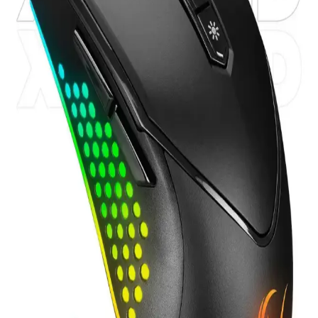
dönüştürücüleri arasındaki farkları ve kullanıcı yorumlarını detaylı
karşılaştırıyoruz.
32 GB Flash Bellek: Günümüzdeki Elektronik
Dünyasının Vazgeçilmez Parçası
32 GB flash bellekler, taşınabilirlik, uygun fiyat ve geniş uyumluluk
ile günlük ve profesyonel kullanımı kolaylaştırır.
Intouch 10.000 mAh ve Xiaomi 10000 Mah
Powerbank Karşılaştırması Ürün Özellikleri ve
Kullanıcı Yorumları
İki 10.000 mAh powerbank'in özellikleri, avantajları ve kullanıcı
yorumlarıyla detaylı karşılaştırması. Hızlı şarj, dijital gösterge ve
taşınabilirlik gibi önemli noktalar incelendi.
Taşınabilir Şarj Aletleri Karşılaştırması: Xiaomi
22.5W ve Ttec Powerslim Özellikleri
İki popüler taşınabilir şarj cihazını karşılaştırıyoruz. Xiaomi 22.5W
ve Ttec Powerslim'in kapasite, hız, tasarım ve kullanıcı yorumlarıyla
en iyi seçimi yapmanıza yardımcı oluyor.