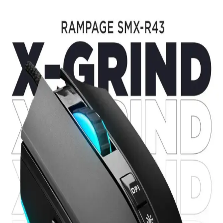
Otellerde USB Şarj Portları ve Juice Jacking
Güvenlik Riskleri ve Önlemleri
Otellerde USB şarj portları üzerinden gerçekleşebileceği düşünülen
juice jacking saldırıları, iOS cihazların varsayılan güvenlik önlemleri
sayesinde nadiren gerçekleşir. Basit ayarlarla riskler azaltılabilir.
R2R DAC Teknolojisi ve LED Işıklarla
Görselleştirilen Dijital-Analog Dönüştürücü Projesi
R2R DAC, direnç merdiveni kullanarak dijital ses sinyallerini
analog sinyale dönüştürür. Projede LED ışıklarla dirençlerin durumu
görselleştirilmiş, STM32 mikrodenetleyici ile kontrol sağlanmıştır.
Ticari ürünlerle kıyaslandığında farklı bir ses karakteri sunar.
Penguen Dönüştürücü Ürünleri Karşılaştırması:
iPhone 11 ve Type-C Bağlantı Çözümleri
Penguen iPhone 11 başlık aparatı ve USB dişi to Type-C
dönüştürücüleri arasındaki farkları ve kullanıcı yorumlarını detaylı
karşılaştırıyoruz.