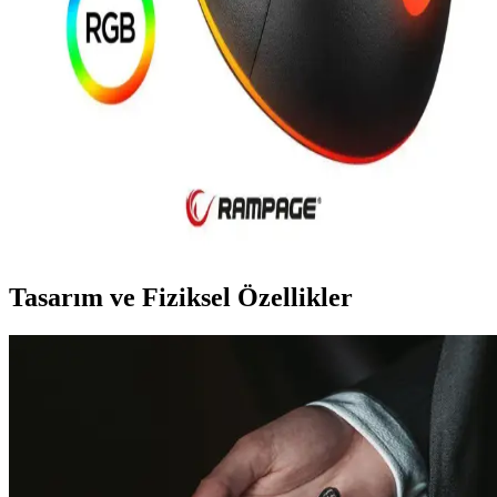
Nextstar Minix HD Black 3, Full HD görüntü kalitesi, TKGS
uyumu ve çoklu bağlantı seçenekleriyle modern tasarımıyla evde
yüksek kaliteli yayın deneyimi sunar.
Rampage SMX-R43 X-Grind USB Siyah Gaming
Mouse İncelemesi ve Özellikleri
Rampage SMX-R43 X-Grind USB Siyah Gaming Mouse, yüksek
DPI, RGB aydınlatma ve ergonomik tasarımıyla oyun performansını
artırır, kullanımı kolay ve dayanıklıdır.
Tasarım ve Fiziksel Özellikler