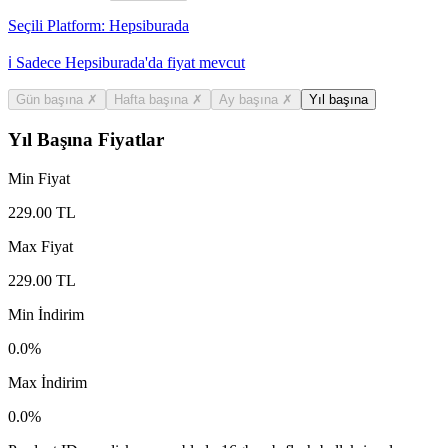
Seçili Platform:
Hepsiburada
ℹ️ Sadece Hepsiburada'da fiyat mevcut
Gün başına
✗
Hafta başına
✗
Ay başına
✗
Yıl başına
Yıl Başına Fiyatlar
Min Fiyat
229.00
TL
Max Fiyat
229.00
TL
Min İndirim
0.0
%
Max İndirim
0.0
%