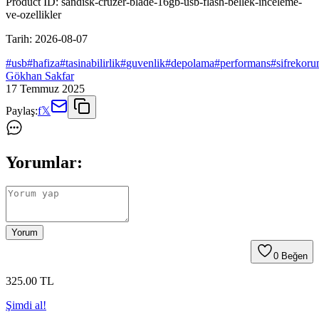
Product ID:
sandisk-cruzer-blade-16gb-usb-flash-bellek-inceleme-
ve-ozellikler
Tarih:
2026-08-07
#
usb
#
hafiza
#
tasinabilirlik
#
guvenlik
#
depolama
#
performans
#
sifrekor
Gökhan Sakfar
17 Temmuz 2025
Paylaş:
f
𝕏
Yorumlar:
Yorum
0
Beğen
325
.00
TL
Şimdi al!