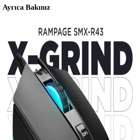
Ayrıca Bakınız
Otellerde USB Şarj Portları ve Juice Jacking
Güvenlik Riskleri ve Önlemleri
Otellerde USB şarj portları üzerinden gerçekleşebileceği düşünülen
juice jacking saldırıları, iOS cihazların varsayılan güvenlik önlemleri
sayesinde nadiren gerçekleşir. Basit ayarlarla riskler azaltılabilir.
R2R DAC Teknolojisi ve LED Işıklarla
Görselleştirilen Dijital-Analog Dönüştürücü Projesi
R2R DAC, direnç merdiveni kullanarak dijital ses sinyallerini
analog sinyale dönüştürür. Projede LED ışıklarla dirençlerin durumu
görselleştirilmiş, STM32 mikrodenetleyici ile kontrol sağlanmıştır.
Ticari ürünlerle kıyaslandığında farklı bir ses karakteri sunar.
Penguen Dönüştürücü Ürünleri Karşılaştırması:
iPhone 11 ve Type-C Bağlantı Çözümleri
Penguen iPhone 11 başlık aparatı ve USB dişi to Type-C