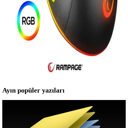
Nextstar Minix HD Black 3 Uydu Alıcısı Yüksek
Çözünürlük ve Çok Yönlü Bağlantı Özellikleriyle
Nextstar Minix HD Black 3, Full HD görüntü kalitesi, TKGS
uyumu ve çoklu bağlantı seçenekleriyle modern tasarımıyla evde
yüksek kaliteli yayın deneyimi sunar.
Rampage SMX-R43 X-Grind USB Siyah Gaming
Mouse İncelemesi ve Özellikleri
Rampage SMX-R43 X-Grind USB Siyah Gaming Mouse, yüksek
DPI, RGB aydınlatma ve ergonomik tasarımıyla oyun performansını
artırır, kullanımı kolay ve dayanıklıdır.
Ayın popüler yazıları