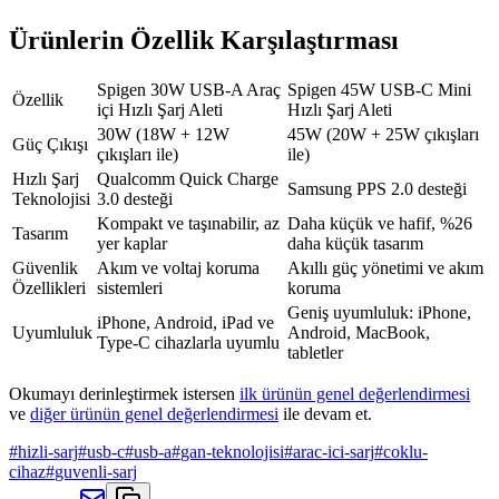
Ürünlerin Özellik Karşılaştırması
Spigen 30W USB-A Araç
Spigen 45W USB-C Mini
Özellik
içi Hızlı Şarj Aleti
Hızlı Şarj Aleti
30W (18W + 12W
45W (20W + 25W çıkışları
Güç Çıkışı
çıkışları ile)
ile)
Hızlı Şarj
Qualcomm Quick Charge
Samsung PPS 2.0 desteği
Teknolojisi
3.0 desteği
Kompakt ve taşınabilir, az
Daha küçük ve hafif, %26
Tasarım
yer kaplar
daha küçük tasarım
Güvenlik
Akım ve voltaj koruma
Akıllı güç yönetimi ve akım
Özellikleri
sistemleri
koruma
Geniş uyumluluk: iPhone,
iPhone, Android, iPad ve
Uyumluluk
Android, MacBook,
Type-C cihazlarla uyumlu
tabletler
Okumayı derinleştirmek istersen
ilk ürünün genel değerlendirmesi
ve
diğer ürünün genel değerlendirmesi
ile devam et.
#
hizli-sarj
#
usb-c
#
usb-a
#
gan-teknolojisi
#
arac-ici-sarj
#
coklu-
cihaz
#
guvenli-sarj