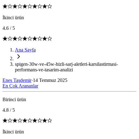
İkinci ürün
4.6
/
5
Ana Sayfa
spigen-30w-ve-45w-hizli-sarj-aletleri-karsilastirmasi-
performans-ve-tasarim-analizi
Enes Taşdemir
·
14 Temmuz 2025
En Çok Arananlar
Birinci ürün
4.8
/
5
İkinci ürün