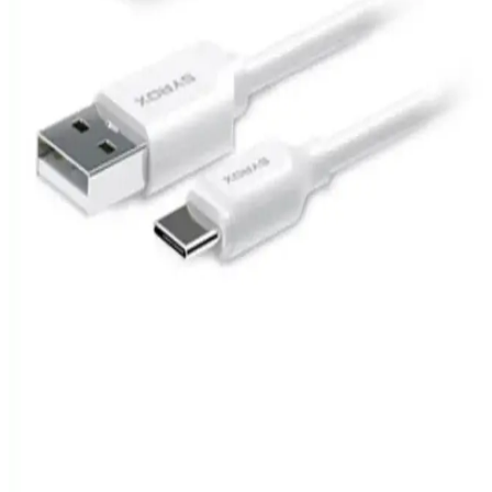
Aletleri Karşılaştırması: Performans ve Özellikler
Noriyen ve ROBEVE Magsafe kablosuz şarj cihazlarının hız,
güvenlik ve kullanım kolaylığını karşılaştırıyoruz, hangi ürünün
ihtiyaçlarınıza daha uygun olduğunu keşfedin.
Mcdodo Ca-1080 ve Ca-1100 Karşılaştırması: Hızlı
Şarj ve Veri Aktarım Özellikleri
Mcdodo Ca-1080 ve Ca-1100 kabloları yüksek hızlı şarj ve veri
iletimi sağlar, dayanıklı yapılarıyla öne çıkar. Dijital ekran özellikleri
ve farklı güç kapasiteleriyle kullanıcılara çeşitli avantajlar sunar.
Baseus Cafule Serisi PD2.0 60W Hızlı Şarj ve Veri
Aktarım Type-C Kablo Özellikleri
Baseus Cafule Serisi PD2.0 60W Type-C kablo, yüksek hızlı şarj ve
veri aktarım kapasitesiyle dayanıklı ve şık tasarımıyla öne çıkar,
günlük ve profesyonel kullanıma uygundur.
Genel Markalar 18W Hızlı Duvar Şarj Cihazı Güç
ve Güvenilirlik Sunar