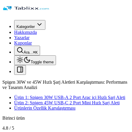
Kategoriler
Hakkımızda
Yazarlar
Kuponlar
Ara...
⌘
K
Toggle theme
Spigen 30W ve 45W Hızlı Şarj Aletleri Karşılaştırması: Performans
ve Tasarım Analizi
Ürün 1: Spigen 30W USB-A 2 Port Araç içi Hızlı Şarj Aleti
Ürün 2: Spigen 45W USB-C 2 Port Mini Hızlı Şarj Aleti
Ürünlerin Özellik Karşılaştırması
Birinci ürün
4.8
/
5