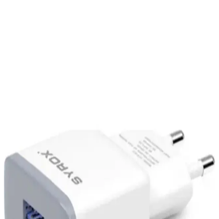
Samsung Galaxy S26 Ultra Batarya Kapasitesi ve
Enerji Verimliliği Üzerine Detaylı İnceleme
Samsung Galaxy S26 Ultra'nın 5000 mAh batarya kapaseti, enerji
verimliliği ve donanım optimizasyonları sayesinde tatmin edici
kullanım süresi sunuyor. Uluslararası düzenlemeler ve tasarım
kısıtlamaları batarya kapasitesini sınırlıyor.
Xiaomi Poco X6 Pro 5G: Orta Segmentte Güç ve
Yeniliklerin Buluşması
Xiaomi Poco X6 Pro 5G, 6.67 inç AMOLED ekran, yüksek
performanslı işlemci ve güçlü kamerasıyla orta segmentte öne çıkan,
uzun ömürlü batarya ve 5G desteği sunan bir akıllı telefon.
Araç İçi Telefon Şarj Cihazları Karşılaştırması: ACL
38w ve Favors Ürünleri Analizi
ACL 38w ve Favors araç içi şarj cihazlarının özellikleri, kullanıcı
yorumları ve karşılaştırmasıyla, seyahatlerde hızlı ve güvenli şarj için
en uygun seçeneği bulun.