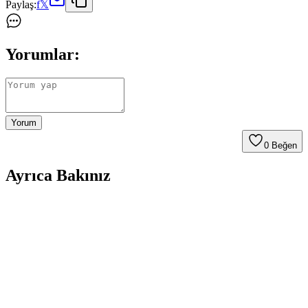
Paylaş:
f
𝕏
Yorumlar:
Yorum
0
Beğen
Ayrıca Bakınız
Samsung Galaxy S26 Ultra Batarya Kapasitesi ve
Enerji Verimliliği Üzerine Detaylı İnceleme
Samsung Galaxy S26 Ultra'nın 5000 mAh batarya kapaseti, enerji
verimliliği ve donanım optimizasyonları sayesinde tatmin edici
kullanım süresi sunuyor. Uluslararası düzenlemeler ve tasarım
kısıtlamaları batarya kapasitesini sınırlıyor.