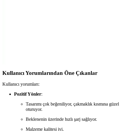
Aktarım Type-C Kablo Özellikleri
Baseus Cafule Serisi PD2.0 60W Type-C kablo, yüksek hızlı şarj ve
veri aktarım kapasitesiyle dayanıklı ve şık tasarımıyla öne çıkar,
günlük ve profesyonel kullanıma uygundur.
Genel Markalar 18W Hızlı Duvar Şarj Cihazı Güç
ve Güvenilirlik Sunar
Gelişmiş tasarımıyla 18W hızlı şarj sağlayan bu cihaz, dayanıklı
kablo ve garanti ile uzun ömürlü kullanım sunar.
Kullanıcı Yorumlarından Öne Çıkanlar
Kullanıcı yorumları:
Pozitif Yönler
:
Tasarımı çok beğeniliyor, çakmaklık kısmına güzel
oturuyor.
Beklenenin üzerinde hızlı şarj sağlıyor.
Malzeme kalitesi iyi.