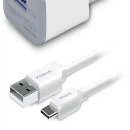
Apple iPhone Şarj Aleti Seçimi ve Kullanımı:
Güvenilirlik ve Performans Rehberi
iPhone şarj aletleri, güvenlik ve performans açısından büyük önem
taşır. Orijinal ve sertifikalı ürünler, hızlı şarj ve dayanıklılık sağlar,
cihaz ömrünü uzatır ve güvenli kullanım sunar.
Noriyen ve ROBEVE Magsafe Kablosuz Şarj
Aletleri Karşılaştırması: Performans ve Özellikler
Noriyen ve ROBEVE Magsafe kablosuz şarj cihazlarının hız,
güvenlik ve kullanım kolaylığını karşılaştırıyoruz, hangi ürünün
ihtiyaçlarınıza daha uygun olduğunu keşfedin.
Mcdodo Ca-1080 ve Ca-1100 Karşılaştırması: Hızlı
Şarj ve Veri Aktarım Özellikleri
Mcdodo Ca-1080 ve Ca-1100 kabloları yüksek hızlı şarj ve veri
iletimi sağlar, dayanıklı yapılarıyla öne çıkar. Dijital ekran özellikleri
ve farklı güç kapasiteleriyle kullanıcılara çeşitli avantajlar sunar.
Baseus Cafule Serisi PD2.0 60W Hızlı Şarj ve Veri