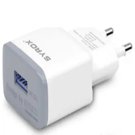
Xiaomi Poco X6 Pro 5G: Orta Segmentte Güç ve
Yeniliklerin Buluşması
Xiaomi Poco X6 Pro 5G, 6.67 inç AMOLED ekran, yüksek
performanslı işlemci ve güçlü kamerasıyla orta segmentte öne çıkan,
uzun ömürlü batarya ve 5G desteği sunan bir akıllı telefon.
Araç İçi Telefon Şarj Cihazları Karşılaştırması: ACL
38w ve Favors Ürünleri Analizi
ACL 38w ve Favors araç içi şarj cihazlarının özellikleri, kullanıcı
yorumları ve karşılaştırmasıyla, seyahatlerde hızlı ve güvenli şarj için
en uygun seçeneği bulun.
Apple iPhone Şarj Aleti Seçimi ve Kullanımı:
Güvenilirlik ve Performans Rehberi
iPhone şarj aletleri, güvenlik ve performans açısından büyük önem
taşır. Orijinal ve sertifikalı ürünler, hızlı şarj ve dayanıklılık sağlar,
cihaz ömrünü uzatır ve güvenli kullanım sunar.
Noriyen ve ROBEVE Magsafe Kablosuz Şarj